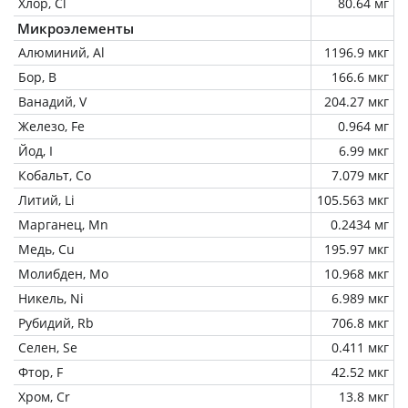
Хлор, Cl
80.64 мг
Микроэлементы
Алюминий, Al
1196.9 мкг
Бор, B
166.6 мкг
Ванадий, V
204.27 мкг
Железо, Fe
0.964 мг
Йод, I
6.99 мкг
Кобальт, Co
7.079 мкг
Литий, Li
105.563 мкг
Марганец, Mn
0.2434 мг
Медь, Cu
195.97 мкг
Молибден, Mo
10.968 мкг
Никель, Ni
6.989 мкг
Рубидий, Rb
706.8 мкг
Селен, Se
0.411 мкг
Фтор, F
42.52 мкг
Хром, Cr
13.8 мкг