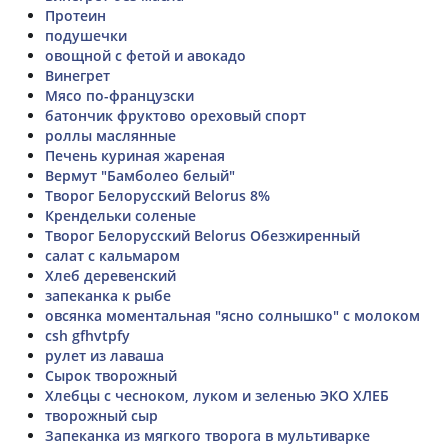
Протеин
подушечки
овощной с фетой и авокадо
Винегрет
Мясо по-французски
батончик фруктово ореховый спорт
роллы маслянные
Печень куриная жареная
Вермут "Бамболео белый"
Творог Белорусский Belorus 8%
Крендельки соленые
Творог Белорусский Belorus Обезжиренный
салат с кальмаром
Хлеб деревенский
запеканка к рыбе
овсянка моментальная "ясно солнышко" с молоком
csh gfhvtpfy
рулет из лаваша
Сырок творожный
Хлебцы с чесноком, луком и зеленью ЭКО ХЛЕБ
творожный сыр
Запеканка из мягкого творога в мультиварке