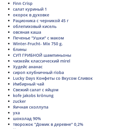
Finn Crisp
салат куриный 1
окорок в духовке
Рационика с черникой 45 г
облепиховый кисель
овсяная каша
Печенье "Ушки" с маком
Winter-Frucht- Mix 750 g.
блины
СУП ГРИБНОЙ шампиньоны
чизкейк классический mirel
Худейс ананас
сироп клубничный rioba
Lucky Days Конфеты со Вкусом Сливок
Имбирный чай
Свежий салат с яйцом
kofe jakobs krönung
zucker
Яичная сколлупа
уха
шоколад 90%
творожок "Домик в деревне" 0,2%