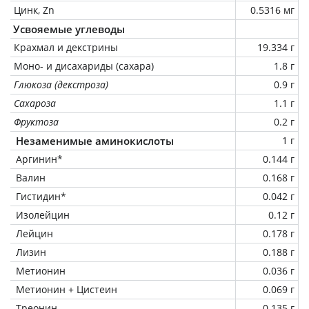
Цинк, Zn
0.5316 мг
Усвояемые углеводы
Крахмал и декстрины
19.334 г
Моно- и дисахариды (сахара)
1.8 г
Глюкоза (декстроза)
0.9 г
Сахароза
1.1 г
Фруктоза
0.2 г
Незаменимые аминокислоты
1 г
Аргинин*
0.144 г
Валин
0.168 г
Гистидин*
0.042 г
Изолейцин
0.12 г
Лейцин
0.178 г
Лизин
0.188 г
Метионин
0.036 г
Метионин + Цистеин
0.069 г
Треонин
0.135 г