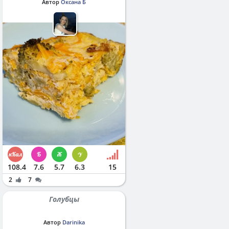
Автор
Оксана Б
108.4
7.6
5.7
6.3
15
2
7
Голубцы
Автор
Darinika