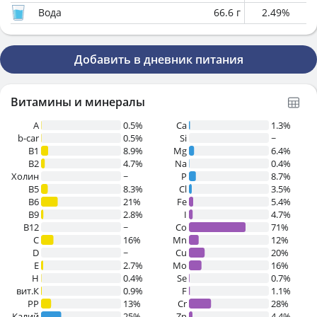
Вода
66.6
г
2.49
%
Добавить в дневник питания
Витамины и минералы
A
0.5%
Ca
1.3%
b-car
0.5%
Si
~
В1
8.9%
Mg
6.4%
B2
4.7%
Na
0.4%
Холин
~
P
8.7%
B5
8.3%
Cl
3.5%
B6
21%
Fe
5.4%
B9
2.8%
I
4.7%
B12
~
Co
71%
C
16%
Mn
12%
D
~
Cu
20%
E
2.7%
Mo
16%
H
0.4%
Se
0.7%
вит.К
0.9%
F
1.1%
PP
13%
Cr
28%
Калий
25%
Zn
4.4%