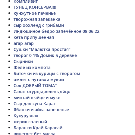
Компливит
ТУНЕЦ КОНСЕРВА!!!!
кунжутное печенье
творожная запеканка
сыр хохленд с грибами
Индюшиное бедро запечённое 08.06.22
кета припущенная
агар-агар
Сушки "Малютка простая"
творог 0,1% Домик в деревне
Сырники
Желе из компота
Биточки из курицы с творогом
омлет с нутовой мукой
Сок ДОБРЫЙ ТОМАТ
Салат огурцы,зелень,яйцо
минтай в яйце и муке
Сыр для супа Карат
Яблоки и айва запеченые
Кукурузная
жерих соленый
Баранки Край Каравай
винегрет без масла