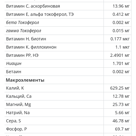
Витамин C, аскорбиновая
13.96 мг
Витамин Е, альфа токоферол, ТЭ
0.412 мг
бета Токоферол
0.002 мг
гамма Токоферол
0.015 мг
Витамин Н, биотин
0.177 мкг
Витамин К, филлохинон
1.1 мкг
Витамин РР, НЭ
2.4901 мг
Ниацин
1.701 мг
Бетаин
0.002 мг
Макроэлементы
Калий, K
629.25 мг
Кальций, Ca
12.78 мг
Магний, Mg
25.73 мг
Натрий, Na
5.66 мг
Сера, S
46.78 мг
Фосфор, P
69.7 мг