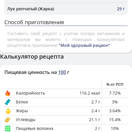
Лук репчатый (Жарка)
29 г
Способ приготовления
Составить свой рецепт с учетом потерь витаминов и
минералов вы можете с помощью калькулятора
рецептов в приложении
"Мой здоровый рацион"
.
Калькулятор рецепта
Пищевая ценность на
100
г
% от РСП
Калорийность
116.2
ккал
7.72
%
Белки
2.7
г
3
%
Жиры
2.4
г
3.64
%
Углеводы
21.1
г
15.4
%
Пищевые волокна
2
г
10
%