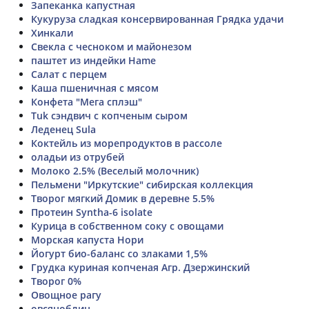
Запеканка капустная
Кукуруза сладкая консервированная Грядка удачи
Хинкали
Свекла с чесноком и майонезом
паштет из индейки Hame
Салат с перцем
Каша пшеничная с мясом
Конфета "Мега сплэш"
Tuk сэндвич с копченым сыром
Леденец Sula
Коктейль из морепродуктов в рассоле
оладьи из отрубей
Молоко 2.5% (Веселый молочник)
Пельмени "Иркутские" сибирская коллекция
Творог мягкий Домик в деревне 5.5%
Протеин Syntha-6 isolate
Курица в собственном соку с овощами
Морская капуста Нори
Йогурт био-баланс со злаками 1,5%
Грудка куриная копченая Агр. Дзержинский
Творог 0%
Овощное рагу
овсяноблин