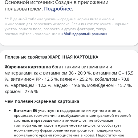
Основной источник: Создан в приложении
пользователем.
Подробнее
.
** В данной таблице указаны средние нормы витаминов и
минералов для взрослого человека. Если вы хотите узнать нормы с
учетом вашего пола, возраста и других факторов, тогда
воспользуйтесь приложением
«Мой здоровый рацион»
.
Полезные свойства ЖАРЕННАЯ КАРТОШКА
Жаренная картошка
богат такими витаминами и
минералами, как: витамином B6 - 20,9 %, витамином C - 15,5
%, витамином PP - 12,5 %, калием - 25,2 %, кобальтом - 70,8
%, марганцем - 12,2 %, медью - 19,6 %, молибденом - 15,7 %,
хромом - 27,6 %
Чем полезен Жаренная картошка
Витамин В6
участвует в поддержании иммунного ответа,
процессах торможения и возбуждения в центральной нервной
системе, в превращениях аминокислот, метаболизме
триптофана, липидов и нуклеиновых кислот, способствует
нормальному формированию эритроцитов, поддержанию
нормального уровня гомоцистеина в крови. Недостаточное