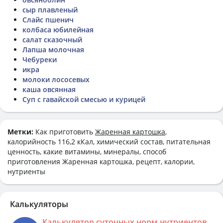
сыр плавленый
Слайс пшенич
колбаса юбилейная
салат сказочный
Лапша молочная
Чебуреки
икра
молоки лососевых
каша овсянная
Суп с гавайской смесью и курицей
Метки:
Как приготовить
Жаренная картошка
,
калорийность 116,2 кКал, химический состав, питательная
ценность, какие витамины, минералы, способ
приготовления Жаренная картошка, рецепт, калории,
нутриенты
Калькуляторы
Калькулятор суточных норм нутриентов