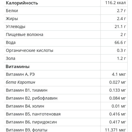
Калорийность
116.2 ккал
Белки
2.7 г
Жиры
2.4 г
Углеводы
21.1 г
Пищевые волокна
2 г
Вода
66.6 г
Органические кислоты
0.3 г
Зола
1.2 г
Витамины
Витамин А, РЭ
4.1 мкг
бета Каротин
0.027 мг
Витамин В1, тиамин
0.133 мг
Витамин В2, рибофлавин
0.084 мг
Витамин В4, холин
0.01 мг
Витамин В5, пантотеновая
0.416 мг
Витамин В6, пиридоксин
0.417 мг
Витамин В9, фолаты
11.371 мкг