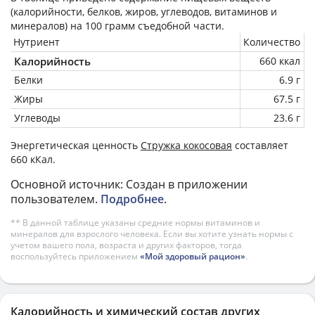
(калорийности, белков, жиров, углеводов, витаминов и
минералов) на
100 грамм
съедобной части.
Нутриент
Количество
Калорийность
660 ккал
Белки
6.9 г
Жиры
67.5 г
Углеводы
23.6 г
Энергетическая ценность
Стружка кокосовая
составляет
660 кКал.
Основной источник: Создан в приложении
пользователем.
Подробнее
.
** В данной таблице указаны средние нормы витаминов и
минералов для взрослого человека. Если вы хотите узнать нормы с
учетом вашего пола, возраста и других факторов, тогда
воспользуйтесь приложением
«Мой здоровый рацион»
.
Калорийность и химический состав других