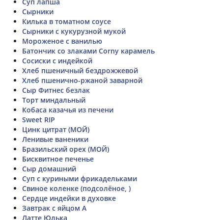
Суп лапша
Сырники
Килька в томатном соусе
Сырники с кукурузной мукой
Мороженое с ванилью
Батончик со злаками Corny карамель
Сосиски с индейкой
Хлеб пшеничный бездрожжевой
Хлеб пшенично-ржаной заварной
Сыр Фитнес безлак
Торт миндальный
Кобаса казачья из печени
Sweet RIP
Цинк цитрат (МОЙ)
Ленивые ваненики
Бразильский орех (МОЙ)
Бисквитное печенье
Сыр домашний
Суп с куриными фрикадельками
Свиное коленке (подсолёное, )
Сердце индейки в духовке
Завтрак с яйцом А
Латте Юлька