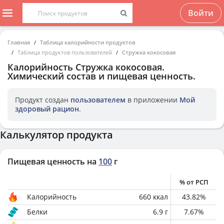
Войти
Главная
Таблица калорийности продуктов
Таблица продуктов пользователей
Стружка кокосовая
Калорийность
Стружка кокосовая
.
Химический состав и пищевая ценность.
Продукт создан
пользователем
в приложении
Мой
здоровый рацион
.
Калькулятор продукта
Пищевая ценность на
100
г
% от РСП
Калорийность
660
ккал
43.82
%
Белки
6.9
г
7.67
%