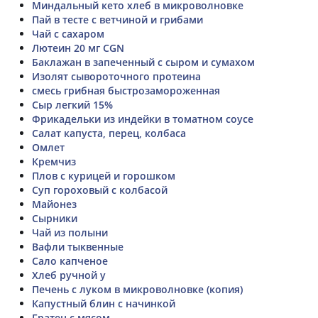
Миндальный кето хлеб в микроволновке
Пай в тесте с ветчиной и грибами
Чай с сахаром
Лютеин 20 мг CGN
Баклажан в запеченный с сыром и сумахом
Изолят сывороточного протеина
смесь грибная быстрозамороженная
Сыр легкий 15%
Фрикадельки из индейки в томатном соусе
Салат капуста, перец, колбаса
Омлет
Кремчиз
Плов с курицей и горошком
Суп гороховый с колбасой
Майонез
Сырники
Чай из полыни
Вафли тыквенные
Сало капченое
Хлеб ручной у
Печень с луком в микроволновке (копия)
Капустный блин с начинкой
Гратен с мясом