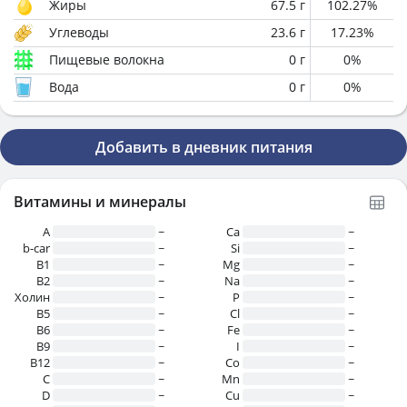
Жиры
67.5
г
102.27
%
Углеводы
23.6
г
17.23
%
Пищевые волокна
0
г
0
%
Вода
0
г
0
%
Добавить в дневник питания
Витамины и минералы
A
~
Ca
~
b-car
~
Si
~
В1
~
Mg
~
B2
~
Na
~
Холин
~
P
~
B5
~
Cl
~
B6
~
Fe
~
B9
~
I
~
B12
~
Co
~
C
~
Mn
~
D
~
Cu
~