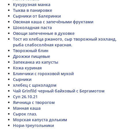
Кукурузная манка
Тыква в панировке
Сырники от Балеринки
Овсяная каша с запечёными фруктами
Шоколадная паста
Овощи запеченные в духовке
Тост из хлебца ржаного, сыр творожный хохланд,
рыба слабосолёная красная.
Творожный блин
Дрожжи пищевые
Запеканка из капусты
Кожа куриная
Блинчики с гороховой мукой
Сырники
хлебец с щоколадом
Чай Grinfild черный байховый с Бергамотом
Суп 26.10.21
Яичница с творогом
Манная каша
Сырок глаз.
Морская капуста дольким
Нори-треугольники