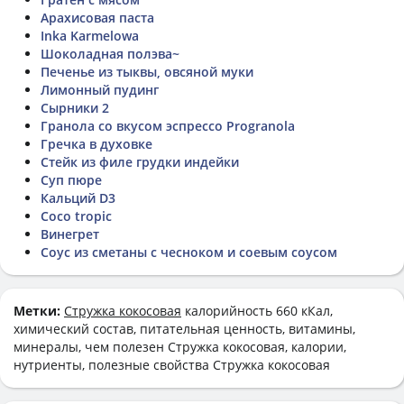
Арахисовая паста
Inka Karmelowa
Шоколадная полэва~
Печенье из тыквы, овсяной муки
Лимонный пудинг
Сырники 2
Гранола со вкусом эспрессо Progranola
Гречка в духовке
Стейк из филе грудки индейки
Суп пюре
Кальций D3
Coco tropic
Винегрет
Соус из сметаны с чесноком и соевым соусом
Метки:
Стружка кокосовая
калорийность 660 кКал,
химический состав, питательная ценность, витамины,
минералы, чем полезен Стружка кокосовая, калории,
нутриенты, полезные свойства Стружка кокосовая