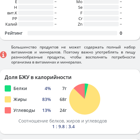
E
~
Mo
~
H
~
Se
~
вит.К
~
F
~
PP
~
Cr
~
Калий
~
Zn
~
Рейтинг
0
Большинство продуктов не может содержать полный набор
витаминов и минералов. Поэтому важно употреблять в пищу
разннообразные продукты, чтобы восполнять потребности
организма в витаминах и минералах.
Доля БЖУ в калорийности
Белки
4
%
7
г
Жиры
83
%
68
г
Углеводы
13
%
24
г
Соотношение белков, жиров и углеводов
1 : 9.8 : 3.4