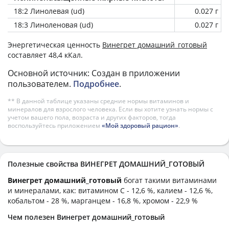
18:2 Линолевая (ud)
0.027 г
18:3 Линоленовая (ud)
0.027 г
Энергетическая ценность
Винегрет домашний_готовый
составляет 48,4 кКал.
Основной источник: Создан в приложении
пользователем.
Подробнее
.
** В данной таблице указаны средние нормы витаминов и
минералов для взрослого человека. Если вы хотите узнать нормы с
учетом вашего пола, возраста и других факторов, тогда
воспользуйтесь приложением
«Мой здоровый рацион»
.
Полезные свойства ВИНЕГРЕТ ДОМАШНИЙ_ГОТОВЫЙ
Винегрет домашний_готовый
богат такими витаминами
и минералами, как: витамином C - 12,6 %, калием - 12,6 %,
кобальтом - 28 %, марганцем - 16,8 %, хромом - 22,9 %
Чем полезен Винегрет домашний_готовый