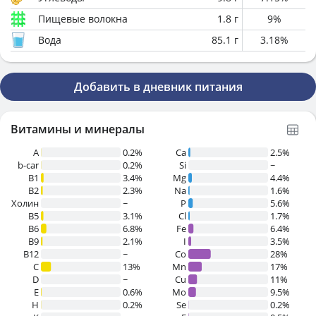
Пищевые волокна
1.8
г
9
%
Вода
85.1
г
3.18
%
Добавить в дневник питания
Витамины и минералы
A
0.2%
Ca
2.5%
b-car
0.2%
Si
~
В1
3.4%
Mg
4.4%
B2
2.3%
Na
1.6%
Холин
~
P
5.6%
B5
3.1%
Cl
1.7%
B6
6.8%
Fe
6.4%
B9
2.1%
I
3.5%
B12
~
Co
28%
C
13%
Mn
17%
D
~
Cu
11%
E
0.6%
Mo
9.5%
H
0.2%
Se
0.2%