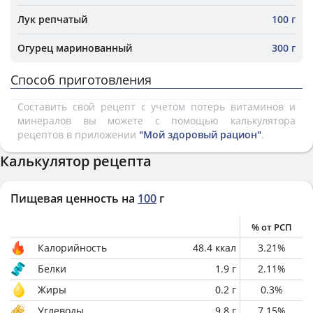
Лук репчатый
100 г
Огурец маринованный
300 г
Способ приготовления
Составить свой рецепт с учетом потерь витаминов и
минералов вы можете с помощью калькулятора
рецептов в приложении
"Мой здоровый рацион"
.
Калькулятор рецепта
Пищевая ценность на
100
г
% от РСП
Калорийность
48.4
ккал
3.21
%
Белки
1.9
г
2.11
%
Жиры
0.2
г
0.3
%
Углеводы
9.8
г
7.15
%