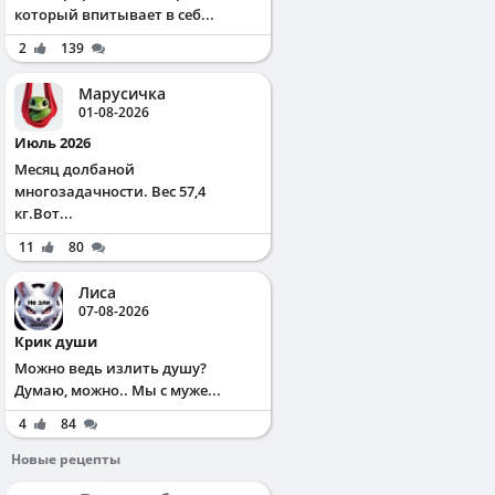
который впитывает в себ...
2
139
Марусичка
01-08-2026
Июль 2026
Месяц долбаной
многозадачности. Вес 57,4
кг.Вот...
11
80
Лиса
07-08-2026
Крик души
Можно ведь излить душу?
Думаю, можно.. Мы с муже...
4
84
Новые рецепты