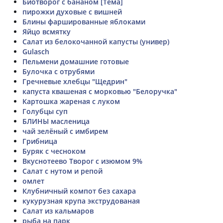
Биотворог с бананом [Тема]
пирожки духовые с вишней
Блины фаршированные яблоками
Яйцо всмятку
Салат из белокочанной капусты (универ)
Gulasch
Пельмени домашние готовые
Булочка с отрубями
Гречневые хлебцы "Щедрин"
капуста квашеная с морковью "Белоручка"
Картошка жареная с луком
Голубцы суп
БЛИНЫ масленица
чай зелёный с имбирем
Грибница
Буряк с чесноком
Вкуснотеево Творог с изюмом 9%
Салат с нутом и репой
омлет
Клубничный компот без сахара
кукурузная крупа экструдованая
Салат из кальмаров
рыба на парк