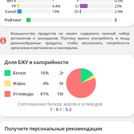
вит.К
~
F
0.5%
PP
4.4%
Cr
23%
Калий
13%
Zn
2.9%
Рейтинг
5
Большинство продуктов не может содержать полный набор
витаминов и минералов. Поэтому важно употреблять в пищу
разннообразные продукты, чтобы восполнять потребности
организма в витаминах и минералах.
Доля БЖУ в калорийности
Белки
16
%
2
г
Жиры
4
%
0
г
Углеводы
81
%
10
г
Соотношение белков, жиров и углеводов
1 : 0.1 : 5.2
Получите персональные рекомендации