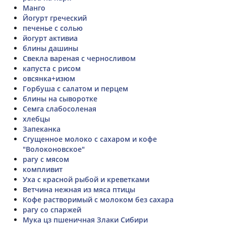
Манго
Йогурт греческий
печенье с солью
йогурт активиа
блины дашины
Свекла вареная с черносливом
капуста с рисом
овсянка+изюм
Горбуша с салатом и перцем
блины на сыворотке
Семга слабосоленая
хлебцы
Запеканка
Сгущенное молоко с сахаром и кофе
"Волоконовское"
рагу с мясом
компливит
Уха с красной рыбой и креветками
Ветчина нежная из мяса птицы
Кофе растворимый с молоком без сахара
рагу со спаржей
Мука цз пшеничная Злаки Сибири