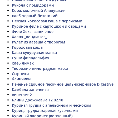
Рукола с помидорами
Корж молочный Аладушкин
хлеб черный Литовский
Нежная кокосовая каша с персиками
Куриное филе с картошкой и овощами
Филе Хека, запеченое
Халва ,,кондиг юг,,
Рулет из лаваша с творогом
Гороховая каша
Каша кукурузная манка
Суши филадельфия
хлеб лимак
Творожно-виноградная масса
Сырники
блинчики
Печенье сдобное песочное цельнозерновое Digestive
Камбала запеченая
винегрет 2
Блины дрожжевые 12.02.18
Куриная грудка с апельсином и чесноком
Курица грудка жареная кусочками
Куриный окорочек (копченный)