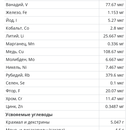
Ванадий, V
77.67 мкг
Железо, Fe
1.153 мг
Йод, I
5.27 мкг
Кобальт, Co
2.8 мкг
Литий, Li
25.667 мкг
Марганец, Mn
0.336 мг
Медь, Cu
108.67 мкг
Молибден, Mo
6.667 мкг
Никель, Ni
7.467 мкг
Рубидий, Rb
379.6 мкг
Селен, Se
0.1 мкг
Фтор, F
20.07 мкг
Хром, Cr
11.47 мкг
Цинк, Zn
0.3487 мг
Усвояемые углеводы
Крахмал и декстрины
5.047 г
Моно- и дисахариды (сахара)
4.6 г