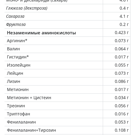
Глюкоза (декстроза)
0.4 г
Сахароза
4.1 г
Фруктоза
0.2 г
Незаменимые аминокислоты
0.423 г
Аргинин*
0.073 г
Валин
0.064 г
Гистидин*
0.017 г
Изолейцин
0.055 г
Лейцин
0.073 г
Лизин
0.086 г
Метионин
0.017 г
Метионин + Цистеин
0.034 г
Треонин
0.056 г
Триптофан
0.016 г
Фенилаланин
0.053 г
Фенилаланин+Тирозин
0.108 г