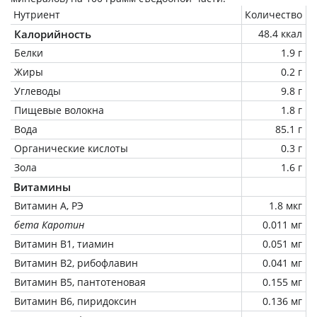
Нутриент
Количество
Калорийность
48.4 ккал
Белки
1.9 г
Жиры
0.2 г
Углеводы
9.8 г
Пищевые волокна
1.8 г
Вода
85.1 г
Органические кислоты
0.3 г
Зола
1.6 г
Витамины
Витамин А, РЭ
1.8 мкг
бета Каротин
0.011 мг
Витамин В1, тиамин
0.051 мг
Витамин В2, рибофлавин
0.041 мг
Витамин В5, пантотеновая
0.155 мг
Витамин В6, пиридоксин
0.136 мг