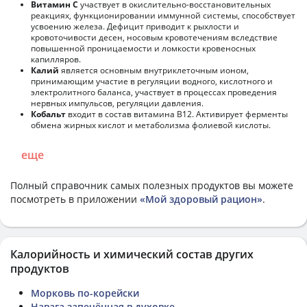
Витамин С
участвует в окислительно-восстановительных
реакциях, функционировании иммунной системы, способствует
усвоению железа. Дефицит приводит к рыхлости и
кровоточивости десен, носовым кровотечениям вследствие
повышенной проницаемости и ломкости кровеносных
капилляров.
Калий
является основным внутриклеточным ионом,
принимающим участие в регуляции водного, кислотного и
электролитного баланса, участвует в процессах проведения
нервных импульсов, регуляции давления.
Кобальт
входит в состав витамина В12. Активирует ферменты
обмена жирных кислот и метаболизма фолиевой кислоты.
еще
Полный справочник самых полезных продуктов вы можете
посмотреть в приложении
«Мой здоровый рацион»
.
Калорийность и химический состав других
продуктов
Морковь по-корейски
Навага запечённая в духовке