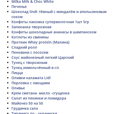
Milka Milk & Choc White
Печенье
Шоколад lindt тёмный с миндалём и апельсиновым
соком
Конфеты лакомка супермолочная 1шт 5гр
Запеканка творожная
Конфеты шоколадные ананасы в шампанском
Котлеты из свинины
Протеин Whey protein [Малина]
Сладкий ролл
Пеновани с лососем
Соус майонезный легкий Царский
Тунец с творожным
Тунец измельчённый в с/с
Пицца
Оливки каламата Lidl
Перловка с овощами
Оливье
Крем сметана- масло -сгущенка
Салат из пекинки и помидора
Майонез 50 на 50
Грудинка сало
Тирамису по - украински