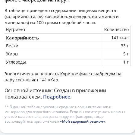
В таблице приведено содержание пищевых веществ
(калорийности, белков, жиров, углеводов, витаминов и
минералов) на
100 грамм
съедобной части.
Нутриент
Количество
Калорийность
141 ккал
Белки
33 г
Жиры
5 г
Углеводы
1 г
Энергетическая ценность
Куриное филе с чабрецом на
пару
составляет 141 кКал.
Основной источник: Создан в приложении
пользователем.
Подробнее
.
** В данной таблице указаны средние нормы витаминов и
минералов для взрослого человека. Если вы хотите узнать нормы с
учетом вашего пола, возраста и других факторов, тогда
воспользуйтесь приложением
«Мой здоровый рацион»
.