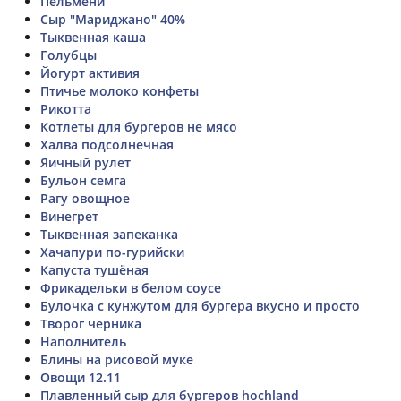
Пельмени
Сыр "Мариджано" 40%
Тыквенная каша
Голубцы
Йогурт активия
Птичье молоко конфеты
Рикотта
Котлеты для бургеров не мясо
Халва подсолнечная
Яичный рулет
Бульон семга
Рагу овощное
Винегрет
Тыквенная запеканка
Хачапури по-гурийски
Капуста тушёная
Фрикадельки в белом соусе
Булочка с кунжутом для бургера вкусно и просто
Творог черника
Наполнитель
Блины на рисовой муке
Овощи 12.11
Плавленный сыр для бургеров hochland