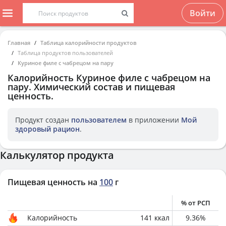
Войти
Главная
Таблица калорийности продуктов
Таблица продуктов пользователей
Куриное филе с чабрецом на пару
Калорийность
Куриное филе с чабрецом на
пару
. Химический состав и пищевая
ценность.
Продукт создан
пользователем
в приложении
Мой
здоровый рацион
.
Калькулятор продукта
Пищевая ценность на
100
г
% от РСП
Калорийность
141
ккал
9.36
%