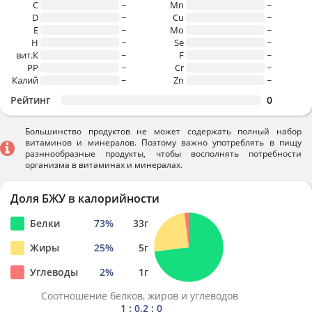
C
~
Mn
~
D
~
Cu
~
E
~
Mo
~
H
~
Se
~
вит.К
~
F
~
PP
~
Cr
~
Калий
~
Zn
~
Рейтинг
0
Большинство продуктов не может содержать полный набор
витаминов и минералов. Поэтому важно употреблять в пищу
разннообразные продукты, чтобы восполнять потребности
организма в витаминах и минералах.
Доля БЖУ в калорийности
Белки
73
%
33
г
Жиры
25
%
5
г
Углеводы
2
%
1
г
Соотношение белков, жиров и углеводов
1 : 0.2 : 0