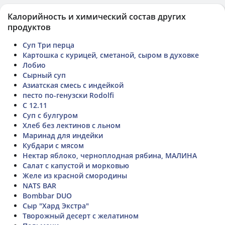
Калорийность и химический состав других
продуктов
Суп Три перца
Картошка с курицей, сметаной, сыром в духовке
Лобио
Сырный суп
Азиатская смесь с индейкой
песто по-генузски Rodolfi
С 12.11
Суп с булгуром
Хлеб без лектинов с льном
Маринад для индейки
Кубдари с мясом
Нектар яблоко, черноплодная рябина, МАЛИНА
Салат с капустой и морковью
Желе из красной смородины
NATS BAR
Bombbar DUO
Сыр "Хард Экстра"
Творожный десерт с желатином