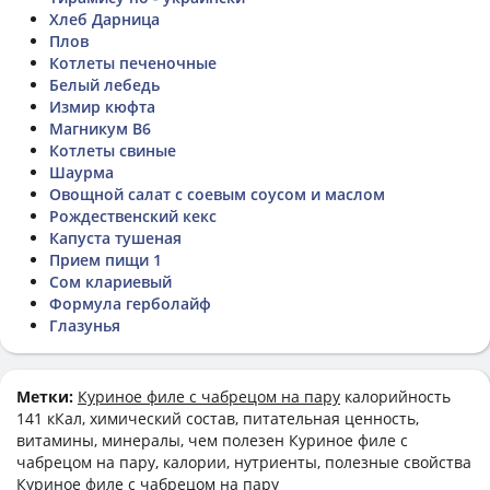
Хлеб Дарница
Плов
Котлеты печеночные
Белый лебедь
Измир кюфта
Магникум B6
Котлеты свиные
Шаурма
Овощной салат с соевым соусом и маслом
Рождественский кекс
Капуста тушеная
Прием пищи 1
Сом клариевый
Формула герболайф
Глазунья
Метки:
Куриное филе с чабрецом на пару
калорийность
141 кКал, химический состав, питательная ценность,
витамины, минералы, чем полезен Куриное филе с
чабрецом на пару, калории, нутриенты, полезные свойства
Куриное филе с чабрецом на пару