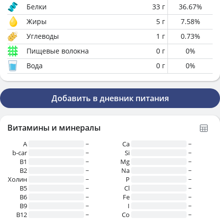
Белки
33
г
36.67
%
Жиры
5
г
7.58
%
Углеводы
1
г
0.73
%
Пищевые волокна
0
г
0
%
Вода
0
г
0
%
Добавить в дневник питания
Витамины и минералы
A
~
Ca
~
b-car
~
Si
~
В1
~
Mg
~
B2
~
Na
~
Холин
~
P
~
B5
~
Cl
~
B6
~
Fe
~
B9
~
I
~
B12
~
Co
~