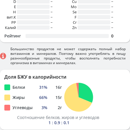
D
~
Cu
~
E
~
Mo
~
H
~
Se
~
вит.К
~
F
~
PP
~
Cr
~
Калий
~
Zn
~
Рейтинг
0
Большинство продуктов не может содержать полный набор
витаминов и минералов. Поэтому важно употреблять в пищу
разннообразные продукты, чтобы восполнять потребности
организма в витаминах и минералах.
Доля БЖУ в калорийности
Белки
31
%
16
г
Жиры
66
%
15
г
Углеводы
3
%
2
г
Соотношение белков, жиров и углеводов
1 : 0.9 : 0.1