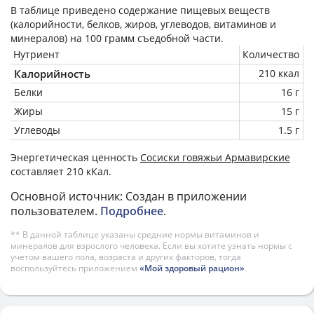
В таблице приведено содержание пищевых веществ
(калорийности, белков, жиров, углеводов, витаминов и
минералов) на
100 грамм
съедобной части.
Нутриент
Количество
Калорийность
210 ккал
Белки
16 г
Жиры
15 г
Углеводы
1.5 г
Энергетическая ценность
Сосиски говяжьи Армавирские
составляет 210 кКал.
Основной источник: Создан в приложении
пользователем.
Подробнее
.
** В данной таблице указаны средние нормы витаминов и
минералов для взрослого человека. Если вы хотите узнать нормы с
учетом вашего пола, возраста и других факторов, тогда
воспользуйтесь приложением
«Мой здоровый рацион»
.