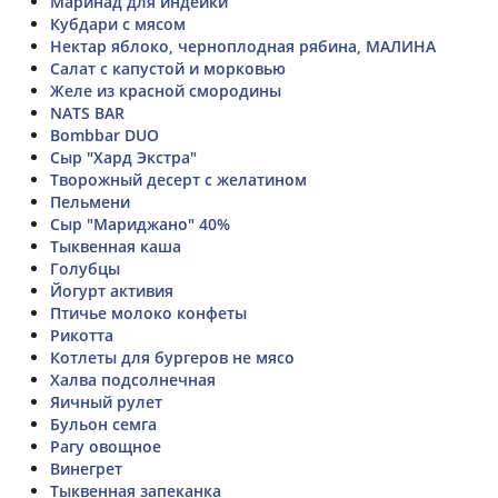
Маринад для индейки
Кубдари с мясом
Нектар яблоко, черноплодная рябина, МАЛИНА
Салат с капустой и морковью
Желе из красной смородины
NATS BAR
Bombbar DUO
Сыр "Хард Экстра"
Творожный десерт с желатином
Пельмени
Сыр "Мариджано" 40%
Тыквенная каша
Голубцы
Йогурт активия
Птичье молоко конфеты
Рикотта
Котлеты для бургеров не мясо
Халва подсолнечная
Яичный рулет
Бульон семга
Рагу овощное
Винегрет
Тыквенная запеканка