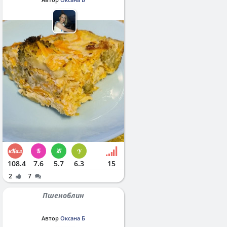
108.4
7.6
5.7
6.3
15
2
7
Пшеноблин
Автор
Оксана Б