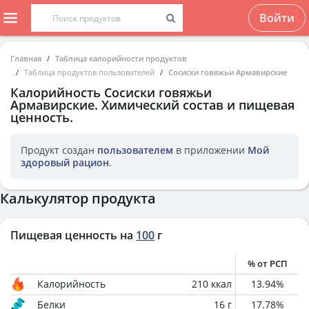
Войти
Главная
Таблица калорийности продуктов
Таблица продуктов пользователей
Сосиски говяжьи Армавирские
Калорийность
Сосиски говяжьи
Армавирские
. Химический состав и пищевая
ценность.
Продукт создан
пользователем
в приложении
Мой
здоровый рацион
.
Калькулятор продукта
Пищевая ценность на
100
г
% от РСП
Калорийность
210
ккал
13.94
%
Белки
16
г
17.78
%