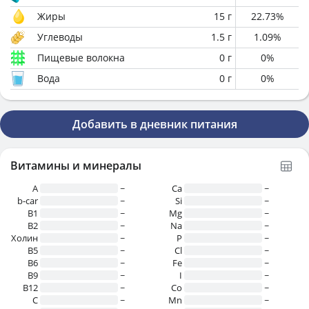
Жиры
15
г
22.73
%
Углеводы
1.5
г
1.09
%
Пищевые волокна
0
г
0
%
Вода
0
г
0
%
Добавить в дневник питания
Витамины и минералы
A
~
Ca
~
b-car
~
Si
~
В1
~
Mg
~
B2
~
Na
~
Холин
~
P
~
B5
~
Cl
~
B6
~
Fe
~
B9
~
I
~
B12
~
Co
~
C
~
Mn
~