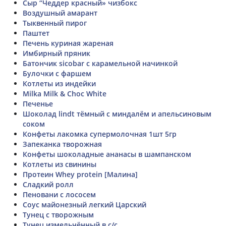
Сыр “Чеддер красный» чизбокс
Воздушный амарант
Тыквенный пирог
Паштет
Печень куриная жареная
Имбирный пряник
Батончик sicobar с карамельной начинкой
Булочки с фаршем
Котлеты из индейки
Milka Milk & Choc White
Печенье
Шоколад lindt тёмный с миндалём и апельсиновым
соком
Конфеты лакомка супермолочная 1шт 5гр
Запеканка творожная
Конфеты шоколадные ананасы в шампанском
Котлеты из свинины
Протеин Whey protein [Малина]
Сладкий ролл
Пеновани с лососем
Соус майонезный легкий Царский
Тунец с творожным
Тунец измельчённый в с/с