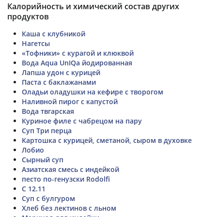
Калорийность и химический состав других
продуктов
Каша с клубникой
Нагетсы
«Тофники» с курагой и клюквой
Вода Aqua UnIQa йодированная
Лапша удон с курицей
Паста с баклажанами
Оладьи оладушки на кефире с творогом
Наливной пирог с капустой
Вода твгарская
Куриное филе с чабрецом на пару
Суп Три перца
Картошка с курицей, сметаной, сыром в духовке
Лобио
Сырный суп
Азиатская смесь с индейкой
песто по-генузски Rodolfi
С 12.11
Суп с булгуром
Хлеб без лектинов с льном