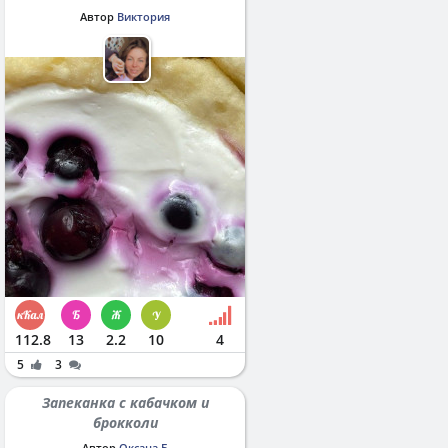
Автор
Виктория
112.8
13
2.2
10
4
5
3
Запеканка с кабачком и
брокколи
Автор
Оксана Б