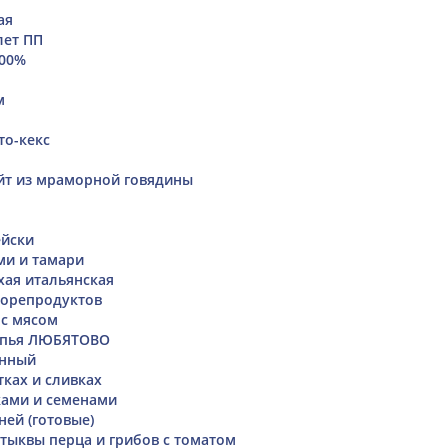
ая
лет ПП
100%
м
то-кекс
йт из мраморной говядины
ейски
ми и тамари
хая итальянская
морепродуктов
 с мясом
опья ЛЮБЯТОВО
енный
тках и сливках
ками и семенами
ней (готовые)
 тыквы перца и грибов с томатом