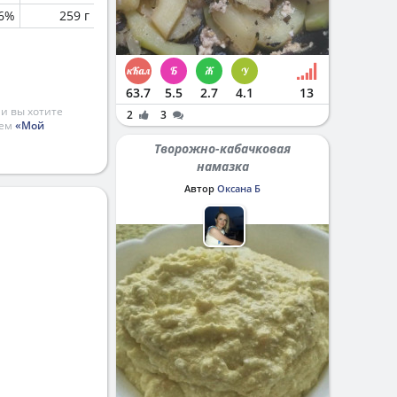
.6%
259 г
63.7
5.5
2.7
4.1
13
и вы хотите
2
3
ием
«Мой
Творожно-кабачковая
намазка
Автор
Оксана Б