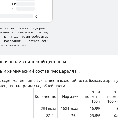
Cr
~
Zn
~
0
уктов не может содержать
минов и минералов. Поэтому
ть в пищу разннообразные
 восполнять потребности
нах и минералах.
ав и анализ пищевой ценности
ь и химический состав
"Моцарелла"
.
 содержание пищевых веществ (калорийности, белков, жиров, у
лов) на
100 грамм
съедобной части.
% от
%
Количество
Норма**
нормы в
норм
100 г
100 к
284 ккал
1684 ккал
16.9%
22.4 г
76 г
29.5%
10