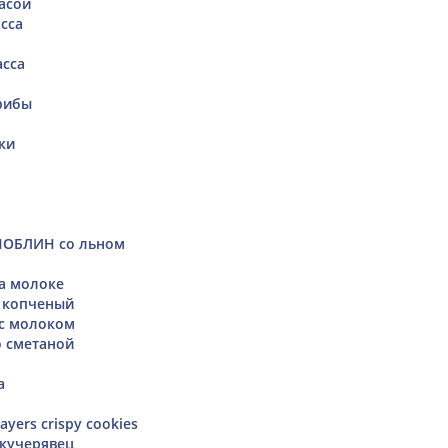
асой
сса
асса
рибы
ки
НОБЛИН со льном
а молоке
 копченый
 с молоком
 сметаной
а
ayers crispy cookies
 кучерявец