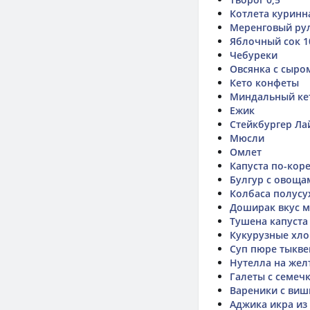
Котлета куринн
Меренговый ру
Яблочный сок 
Чебуреки
Овсянка с сыро
Кето конфеты
Миндальный ке
Ежик
Стейкбургер Ла
Мюсли
Омлет
Капуста по-кор
Булгур с овоща
Колбаса полусу
Доширак вкус 
Тушена капуста
Кукурузные хл
Суп пюре тыкв
Нутелла на жел
Галеты с семеч
Вареники с виш
Аджика икра из