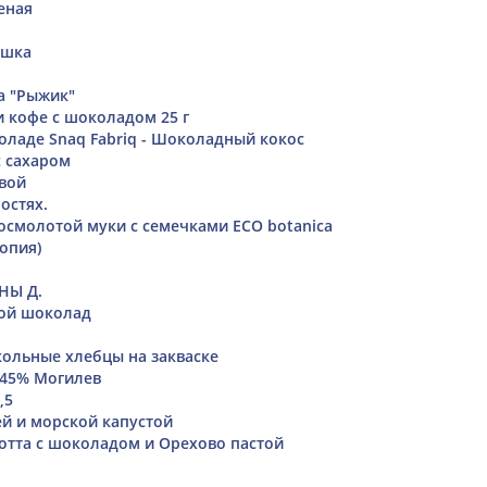
еная
ошка
а "Рыжик"
 кофе с шоколадом 25 г
оладе Snaq Fabriq - Шоколадный кокос
 сахаром
вой
остях.
осмолотой муки с семечками ECO botanica
опия)
НЫ Д.
кой шоколад
ольные хлебцы на закваске
 45% Могилев
,5
ей и морской капустой
отта с шоколадом и Орехово пастой