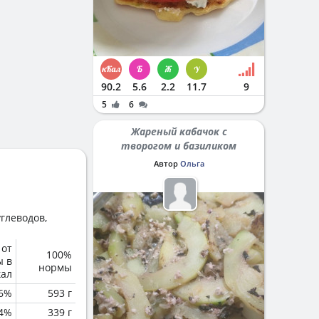
90.2
5.6
2.2
11.7
9
5
6
Жареный кабачок с
творогом и базиликом
Автор
Ольга
глеводов,
 от
100%
ы в
нормы
кал
6%
593 г
.4%
339 г