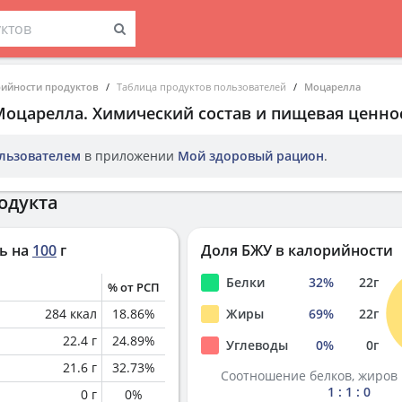
рийности продуктов
Таблица продуктов пользователей
Моцарелла
Моцарелла
. Химический состав и пищевая ценно
льзователем
в приложении
Мой здоровый рацион
.
одукта
ь на
100
г
Доля БЖУ в калорийности
Белки
32
%
22
г
% от РСП
284
ккал
18.86
%
Жиры
69
%
22
г
22.4
г
24.89
%
Углеводы
0
%
0
г
21.6
г
32.73
%
Соотношение белков, жиров 
1 : 1 : 0
0
г
0
%