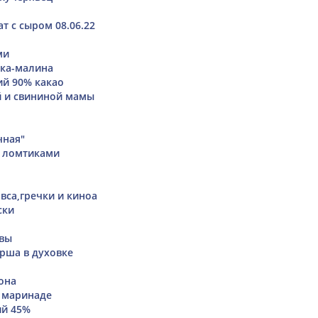
т с сыром 08.06.22
ми
ика-малина
й 90% какао
й и свининой мамы
чная"
 ломтиками
вса,гречки и киноа
ски
квы
рша в духовке
она
 маринаде
ий 45%