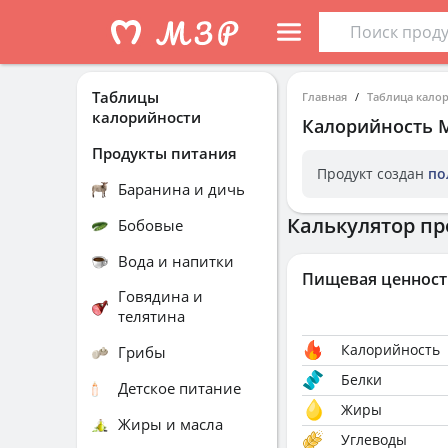
Таблицы
Главная
Таблица кало
калорийности
Калорийность
Продукты питания
Продукт создан
по
Баранина и дичь
Калькулятор пр
Бобовые
Вода и напитки
Пищевая ценност
Говядина и
телятина
Калорийность
Грибы
Белки
Детское питание
Жиры
Жиры и масла
Углеводы