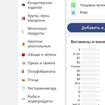
Кондитерские
Пищевые воло
изделия
Вода
Крупы, мука,
макароны
Добавить в
Молочные
продукты
Напитки
Витамины и мин
алкогольные
A
~
b-car
~
Овощи и зелень
В1
~
B2
~
Орехи и семена
Холин
~
B5
~
Полуфабрикаты
B6
~
B9
~
Птица
B12
~
C
~
Ресторанная еда
D
~
E
~
Рыба и
H
~
морепродукты
вит.К
~