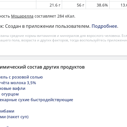
21.6 г
56 г
38.6%
13
ность
Моцарелла
составляет 284 кКал.
к: Создан в приложении пользователем.
Подробнее
.
азаны средние нормы витаминов и минералов для взрослого человека. Есл
вашего пола, возраста и других факторов, тогда воспользуйтесь приложен
имический состав других продуктов
ель с розовой солью
учёта молока 3,5%
новые вафли
с огурцом
екарные сухие быстродействующие
грибами
ми (пакет суп)