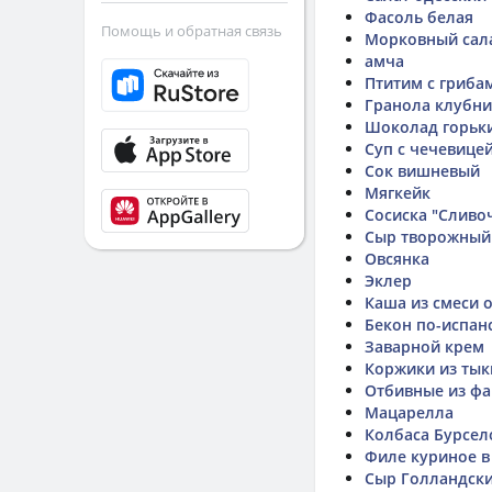
Фасоль белая
Помощь и обратная связь
Морковный сала
амча
Птитим с гриба
Гранола клубн
Шоколад горьки
Суп с чечевице
Сок вишневый
Мягкейк
Сосиска "Сливо
Сыр творожный
Овсянка
Эклер
Каша из смеси о
Бекон по-испан
Заварной крем
Коржики из ты
Отбивные из фа
Мацарелла
Колбаса Бурсел
Филе куриное в
Сыр Голландск