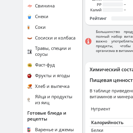
PP
~
Свинина
Калий
~
Снеки
Рейтинг
Соки
Большинство прод
полный набор вита
Сосиски и колбаса
важно употребля
продукты, чтобы
Травы, специи и
организма в витами
соусы
Фаст-фуд
Химический сост
Фрукты и ягоды
Пищевая ценност
Хлеб и выпечка
В таблице приведено
Яйца и продукты
витаминов и минера
из яиц
Нутриент
Готовые блюда и
рецепты
Калорийность
Варенье и джемы
Белки