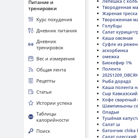
Лепешка с колб
Питание и
Твороденная ма
тренировки
Жареная треска
Курс похудения
Твороженная м
Голубцы
Дневник питания
Салат курица+г
Каша овсяная
Дневник
Суфле из ряжен
тренировок
аскорбинка
омежка
Вес и измерения
Биокефир 1%
Полента
Общая лента
20251209_ОВСЯ
Рецепты
Рыба дорадо
Каша полента н
Статьи
Сыр Кавказский
Кофе свареный
Истории успеха
Шампиньоны со
Оладьи
Таблицы
Тушёная капуст
калорийности
Салат ш
батончик chika l
Поиск
Салат одесский