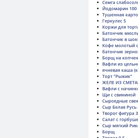
Семга слабосол
Йодомарин 100
Тушенная карт
Геркулес 5
Коржи для торт
Батончик мюсли
Батончик в шок
Кофе молотый с
батончик зерно
Борщ на копчен
Вафли из цельн
ячневая каша (к
Торт "Рыжик"
ЖЕЛЕ ИЗ СМЕТА
Вафли с начин
Щи с свининой
Сыроедные свек
Сыр Белая Русь
Творог фигура 3
Салат с горбуш
Сыр мягкий Рик
Борщ
Творог 0,5