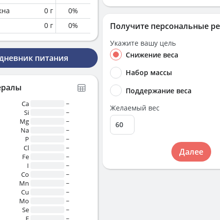
кна
0
г
0
%
0
г
0
%
Получите персональные р
Укажите вашу цель
Снижение веса
 дневник питания
Набор массы
ералы
Поддержание веса
Ca
~
Желаемый вес
Si
~
Mg
~
Na
~
P
~
Cl
~
Далее
Fe
~
I
~
Co
~
Mn
~
Cu
~
Mo
~
Se
~
F
~