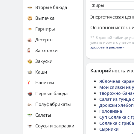
Жиры
Вторые блюда
Энергетическая цен
Выпечка
Основной источни
Гарниры
** В данной таблице ук
Десерты
узнать нормы с учетом 
здоровый рацион»
.
Заготовки
Закуски
Калорийность и х
Каши
Яблочная карам
Напитки
Мои сливки из 
Первые блюда
Творожно-бана
Салат из тунца 
Полуфабрикаты
Дрожжи хлебоп
Головизна
Салаты
Суп Солянка с 
Солянка с гриба
Соусы и заправки
Сырники