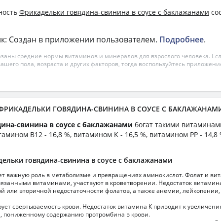
ность
Фрикадельки говядина-свинина в соусе с баклажанами
сос
к: Создан в приложении пользователем.
Подробнее
.
азаны средние нормы витаминов и минералов для взрослого человека. Есл
вашего пола, возраста и других факторов, тогда воспользуйтесь приложен
а ФРИКАДЕЛЬКИ ГОВЯДИНА-СВИНИНА В СОУСЕ С БАКЛАЖАНАМ
ина-свинина в соусе с баклажанами
богат такими витаминам
амином B12 - 16,8 %, витамином K - 16,5 %, витамином PP - 14,8 
ельки говядина-свинина в соусе с баклажанами
ет важную роль в метаболизме и превращениях аминокислот. Фолат и ви
язанными витаминами, участвуют в кроветворении. Недостаток витамина
й или вторичной недостаточности фолатов, а также анемии, лейкопении,
ует свёртываемость крови. Недостаток витамина К приводит к увеличен
, пониженному содержанию протромбина в крови.