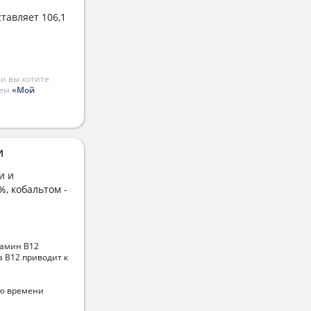
тавляет 106,1
и вы хотите
ием
«Мой
И
и и
%, кобальтом -
тамин В12
 В12 приводит к
ию времени