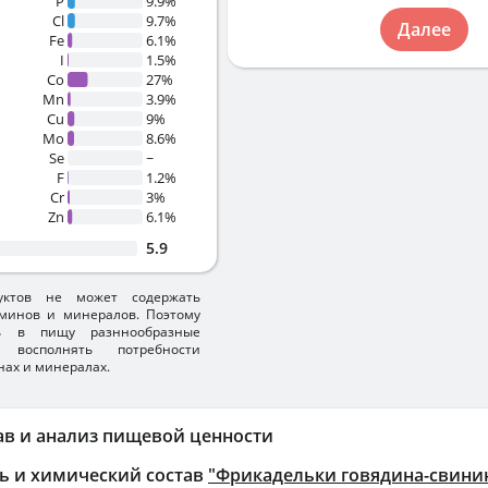
P
9.9%
Cl
9.7%
Далее
Fe
6.1%
I
1.5%
Co
27%
Mn
3.9%
Cu
9%
Mo
8.6%
Se
~
F
1.2%
Cr
3%
Zn
6.1%
5.9
уктов не может содержать
минов и минералов. Поэтому
ть в пищу разннообразные
 восполнять потребности
нах и минералах.
ав и анализ пищевой ценности
ь и химический состав
"Фрикадельки говядина-свинин