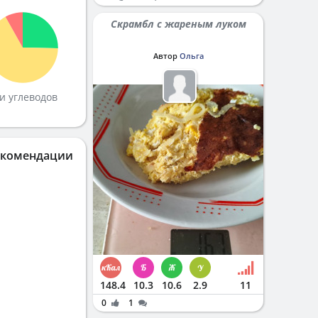
Скрамбл с жареным луком
Автор
Ольга
и углеводов
екомендации
148.4
10.3
10.6
2.9
11
0
1