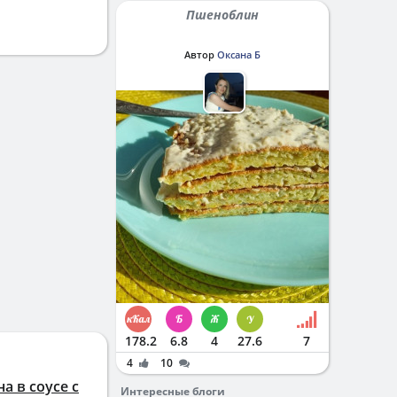
Пшеноблин
Автор
Оксана Б
178.2
6.8
4
27.6
7
4
10
а в соусе с
Интересные блоги