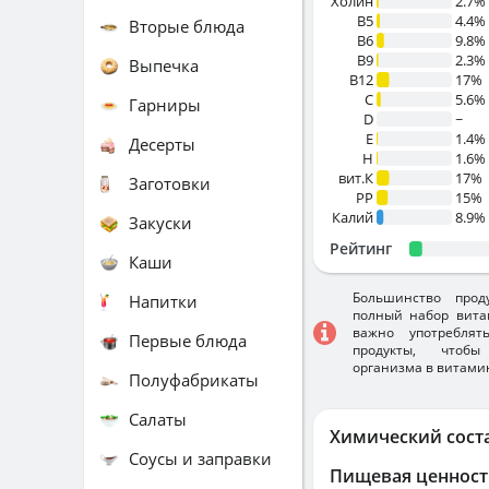
Холин
2.7%
B5
4.4%
Вторые блюда
B6
9.8%
B9
2.3%
Выпечка
B12
17%
C
5.6%
Гарниры
D
~
E
1.4%
Десерты
H
1.6%
вит.К
17%
Заготовки
PP
15%
Калий
8.9%
Закуски
Рейтинг
Каши
Большинство прод
Напитки
полный набор вита
важно употребля
Первые блюда
продукты, чтобы
организма в витами
Полуфабрикаты
Салаты
Химический сост
Соусы и заправки
Пищевая ценност