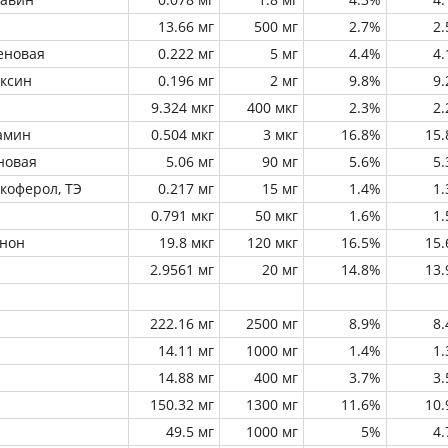
13.66 мг
500 мг
2.7%
2
еновая
0.222 мг
5 мг
4.4%
4
оксин
0.196 мг
2 мг
9.8%
9
9.324 мкг
400 мкг
2.3%
2
амин
0.504 мкг
3 мкг
16.8%
15
новая
5.06 мг
90 мг
5.6%
5
окоферол, ТЭ
0.217 мг
15 мг
1.4%
1
0.791 мкг
50 мкг
1.6%
1
инон
19.8 мкг
120 мкг
16.5%
15
2.9561 мг
20 мг
14.8%
13
222.16 мг
2500 мг
8.9%
8
14.11 мг
1000 мг
1.4%
1
14.88 мг
400 мг
3.7%
3
150.32 мг
1300 мг
11.6%
10
49.5 мг
1000 мг
5%
4