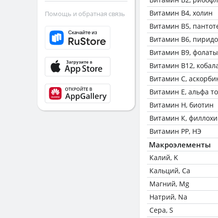
Витамин В4, холин
Помощь и обратная связь
Витамин В5, пантот
Витамин В6, пирид
Витамин В9, фолаты
Витамин В12, кобал
Витамин C, аскорби
Витамин Е, альфа т
Витамин Н, биотин
Витамин К, филлох
Витамин РР, НЭ
Макроэлементы
Калий, K
Кальций, Ca
Магний, Mg
Натрий, Na
Сера, S