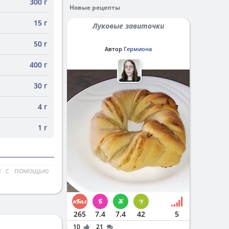
300 г
Новые рецепты
15 г
Луковые завиточки
50 г
Автор
Гермиона
400 г
30 г
4 г
1 г
те с помощью
265
7.4
7.4
42
5
10
21