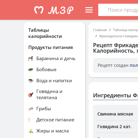
Таблицы
Главная
Таблица кало
калорийности
Фрикадельки говядина
Рецепт
Фрикаде
Продукты питания
Калорийность, 
Баранина и дичь
Рецепт создан
пол
Бобовые
Вода и напитки
Говядина и
Ингредиенты Фр
телятина
Грибы
Свинина мясная
Детское питание
Говядина 2 кат.
Жиры и масла