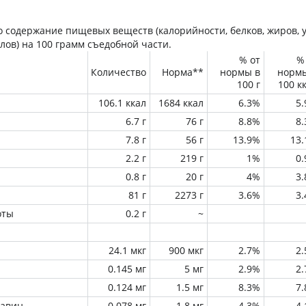
 содержание пищевых веществ (калорийности, белков, жиров, у
лов) на
100 грамм
съедобной части.
% от
%
Количество
Норма**
нормы в
норм
100 г
100 к
106.1 ккал
1684 ккал
6.3%
5
6.7 г
76 г
8.8%
8
7.8 г
56 г
13.9%
13
2.2 г
219 г
1%
0
0.8 г
20 г
4%
3
81 г
2273 г
3.6%
3
оты
0.2 г
~
24.1 мкг
900 мкг
2.7%
2
0.145 мг
5 мг
2.9%
2
0.124 мг
1.5 мг
8.3%
7
лавин
0.078 мг
1.8 мг
4.3%
4