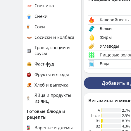
Свинина
Снеки
Калорийность
Соки
Белки
Сосиски и колбаса
Жиры
Углеводы
Травы, специи и
соусы
Пищевые воло
Фаст-фуд
Вода
Фрукты и ягоды
Добавить в
Хлеб и выпечка
Яйца и продукты
Витамины и мин
из яиц
A
2.7%
Готовые блюда и
b-car
2.9%
рецепты
В1
8.3%
B2
4.3%
Варенье и джемы