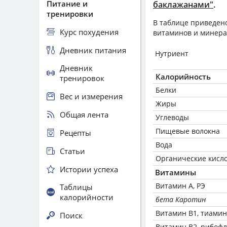
Питание и
баклажанами"
.
тренировки
В таблице приведено
Курс похудения
витаминов и минера
Дневник питания
Нутриент
Дневник
Калорийность
тренировок
Белки
Вес и измерения
Жиры
Общая лента
Углеводы
Пищевые волокна
Рецепты
Вода
Статьи
Органические кисл
Истории успеха
Витамины
Витамин А, РЭ
Таблицы
калорийности
бета Каротин
Витамин В1, тиамин
Поиск
Витамин В2, рибоф