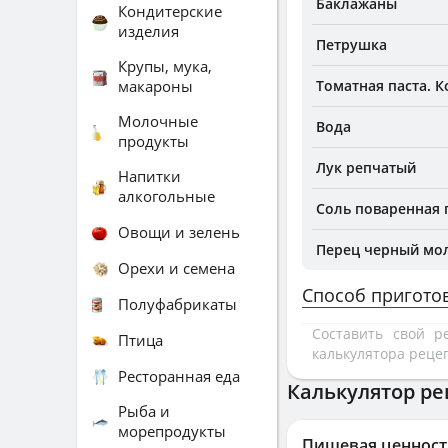
Баклажаны
Кондитерские
изделия
Петрушка
Крупы, мука,
макароны
Томатная паста. 
Молочные
Вода
продукты
Лук репчатый
Напитки
алкогольные
Соль поваренная
Овощи и зелень
Перец черный мо
Орехи и семена
Способ пригото
Полуфабрикаты
Составить свой 
Птица
калькулятора реце
Ресторанная еда
Калькулятор ре
Рыба и
морепродукты
Пищевая ценност