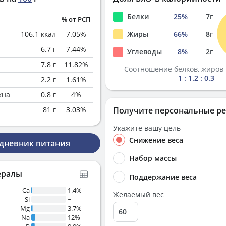
Белки
25
%
7
г
% от РСП
106.1
ккал
7.05
%
Жиры
66
%
8
г
6.7
г
7.44
%
Углеводы
8
%
2
г
7.8
г
11.82
%
Соотношение белков, жиров 
1 : 1.2 : 0.3
2.2
г
1.61
%
кна
0.8
г
4
%
81
г
3.03
%
Получите персональные р
Укажите вашу цель
Снижение веса
 дневник питания
Набор массы
ералы
Поддержание веса
Ca
1.4%
Желаемый вес
Si
~
Mg
3.7%
Na
12%