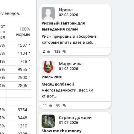
Ирина
глеводов,
02-08-2026
Рисовый завтрак для
 от
100%
выведения солей
ы в
нормы
Рис – природный абсорбент,
кал
который впитывает в себ...
.9%
1587 г
2
138
.3%
1134 г
.1%
718 г
Марусичка
01-08-2026
.9%
9955 г
Июль 2026
.8%
2500 г
Месяц долбаной
.4%
2806 г
многозадачности. Вес 57,4
кг.Вот...
11
80
.5%
3734 г
Страна дождей
.7%
3448 г
31-07-2026
.8%
1210 г
Show me the money!
.1%
2308 г