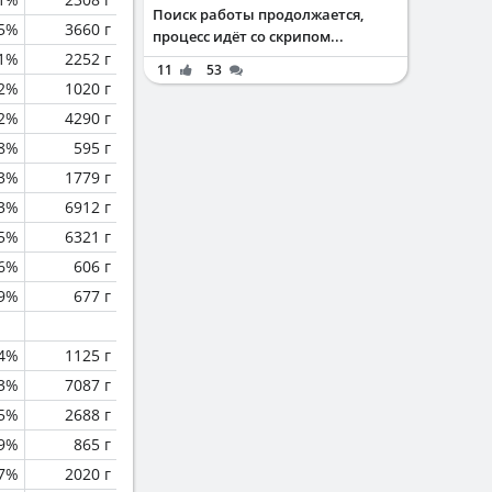
Поиск работы продолжается,
.5%
3660 г
процесс идёт со скрипом...
.1%
2252 г
11
53
.2%
1020 г
.2%
4290 г
.8%
595 г
.3%
1779 г
.3%
6912 г
.5%
6321 г
.6%
606 г
.9%
677 г
.4%
1125 г
.3%
7087 г
.5%
2688 г
.9%
865 г
.7%
2020 г