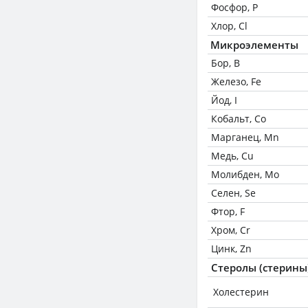
Фосфор, P
Хлор, Cl
Микроэлементы
Бор, B
Железо, Fe
Йод, I
Кобальт, Co
Марганец, Mn
Медь, Cu
Молибден, Mo
Селен, Se
Фтор, F
Хром, Cr
Цинк, Zn
Стеролы (стерины
Холестерин