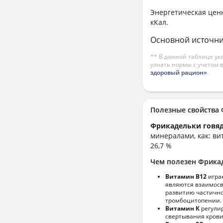
Энергетическая цен
кКал.
Основной источни
** В данной таблице ук
узнать нормы с учетом 
здоровый рацион»
.
Полезные свойств
Фрикадельки говяд
минералами, как: вит
26,7 %
Чем полезен Фрикад
Витамин В12
игра
являются взаимосв
развитию частично
тромбоцитопении.
Витамин К
регулир
свертывания крови