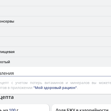
Консервы
 пищевая
лотый
вления
рецепт с учетом потерь витаминов и минералов вы може
птов в приложении
"Мой здоровый рацион"
.
цепта
ь на
100
г
Доля БЖУ в калорийности