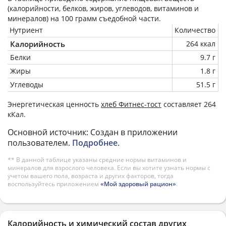
(калорийности, белков, жиров, углеводов, витаминов и
минералов) на
100 грамм
съедобной части.
Нутриент
Количество
Калорийность
264 ккал
Белки
9.7 г
Жиры
1.8 г
Углеводы
51.5 г
Энергетическая ценность
хлеб Фитнес-тост
составляет 264
кКал.
Основной источник: Создан в приложении
пользователем.
Подробнее
.
** В данной таблице указаны средние нормы витаминов и
минералов для взрослого человека. Если вы хотите узнать нормы с
учетом вашего пола, возраста и других факторов, тогда
воспользуйтесь приложением
«Мой здоровый рацион»
.
Калорийность и химический состав других