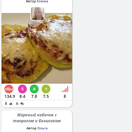
Автор
Еленка
134.9
8.4
7.8
7.5
8
8
6
Жареный кабачок с
творогом и базиликом
Автор
Ольга