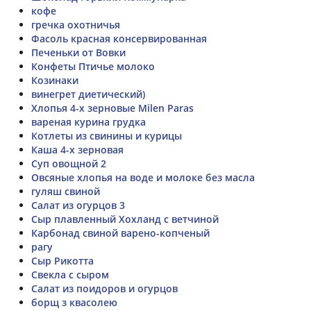
кофе
гречка охотничья
Фасоль красная консервированная
Печеньки от Вовки
Конфеты Птичье молоко
Козинаки
винегрет диетический)
Хлопья 4-х зерновые Milen Paras
вареная курина грудка
Котлеты из свинины и курицы
Каша 4-х зерновая
Суп овощной 2
Овсяные хлопья на воде и молоке без масла
гуляш свиной
Салат из огурцов 3
Сыр плавленный Хохланд с ветчиной
Карбонад свиной варено-копченый
рагу
Сыр Рикотта
Свекла с сыром
Салат из поидоров и огурцов
борщ з квасолею