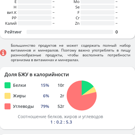
E
~
Mo
~
H
~
Se
~
вит.К
~
F
~
PP
~
Cr
~
Калий
~
Zn
~
Рейтинг
0
Большинство продуктов не может содержать полный набор
витаминов и минералов. Поэтому важно употреблять в пищу
разннообразные продукты, чтобы восполнять потребности
организма в витаминах и минералах.
Доля БЖУ в калорийности
Белки
15
%
10
г
Жиры
6
%
2
г
Углеводы
79
%
52
г
Соотношение белков, жиров и углеводов
1 : 0.2 : 5.3