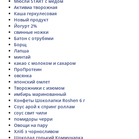
Мюсли START с медом
Активиа творожная
Каша геркулесовая
Новый продукт
Йогурт 2%
свинные ножки
Батон с отрубями
Борщ
Лапша
минтай
какао с молоком и сахаром
ПроПротеин
овсянка
японский омлет
Творожники с изюмом
имбирь маринованный
Конфеты Шоколапки Roshen 6 г
Соус арой к спринг роллам
соус свит чили
помидоры черри
Овощи на пару
Хліб з чорносливом
Шоколад горький Коммунарка