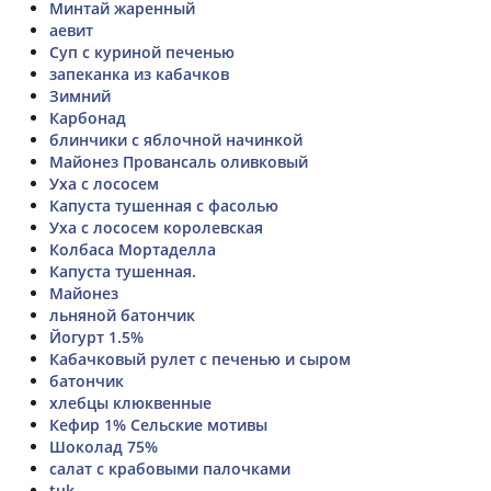
Минтай жаренный
аевит
Суп с куриной печенью
запеканка из кабачков
Зимний
Карбонад
блинчики с яблочной начинкой
Майонез Провансаль оливковый
Уха с лососем
Капуста тушенная с фасолью
Уха с лососем королевская
Колбаса Мортаделла
Капуста тушенная.
Майонез
льняной батончик
Йогурт 1.5%
Кабачковый рулет с печенью и сыром
батончик
хлебцы клюквенные
Кефир 1% Сельские мотивы
Шоколад 75%
салат с крабовыми палочками
tuk