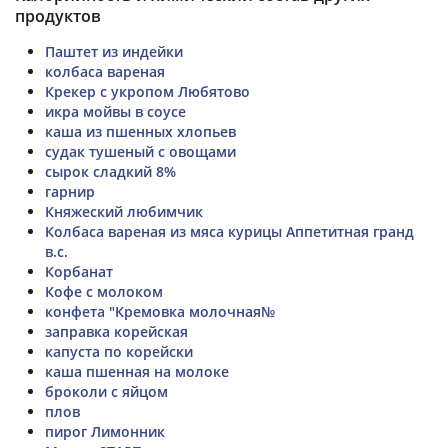
продуктов
Паштет из индейки
колбаса вареная
Крекер с укропом Любятово
икра мойвы в соусе
каша из пшенных хлопьев
судак тушеный с овощами
сырок сладкий 8%
гарнир
Княжеский любимчик
Колбаса вареная из мяса курицы Аппетитная гранд
в.с.
Корбанат
Кофе с молоком
конфета "Кремовка молочная№
заправка корейская
капуста по корейски
каша пшенная на молоке
броколи с яйцом
плов
пирог Лимонник