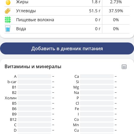
Жиры
1.8
г
2.73
%
Углеводы
51.5
г
37.59
%
Пищевые волокна
0
г
0
%
Вода
0
г
0
%
Добавить в дневник питания
Витамины и минералы
A
~
Ca
~
b-car
~
Si
~
В1
~
Mg
~
B2
~
Na
~
Холин
~
P
~
B5
~
Cl
~
B6
~
Fe
~
B9
~
I
~
B12
~
Co
~
C
~
Mn
~
D
~
Cu
~