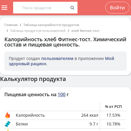
Войти
Главная
Таблица калорийности продуктов
Таблица продуктов пользователей
хлеб Фитнес-тост
Калорийность
хлеб Фитнес-тост
. Химический
состав и пищевая ценность.
Продукт создан
пользователем
в приложении
Мой
здоровый рацион
.
Калькулятор продукта
Пищевая ценность на
100
г
% от РСП
Калорийность
264
ккал
17.53
%
Белки
9.7
г
10.78
%