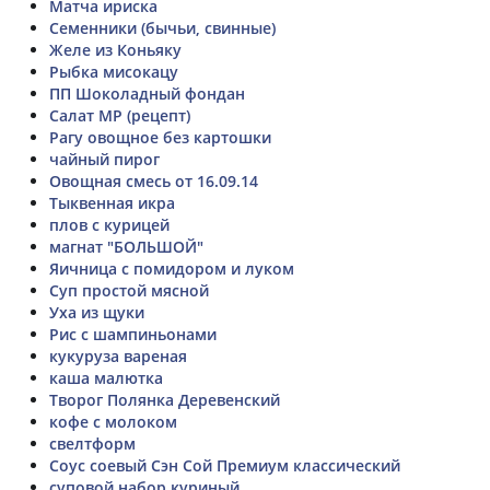
Матча ириска
Семенники (бычьи, свинные)
Желе из Коньяку
Рыбка мисокацу
ПП Шоколадный фондан
Салат МР (рецепт)
Рагу овощное без картошки
чайный пирог
Овощная смесь от 16.09.14
Тыквенная икра
плов с курицей
магнат "БОЛЬШОЙ"
Яичница с помидором и луком
Суп простой мясной
Уха из щуки
Рис с шампиньонами
кукуруза вареная
каша малютка
Творог Полянка Деревенский
кофе с молоком
свелтформ
Соус соевый Сэн Сой Премиум классический
суповой набор куриный