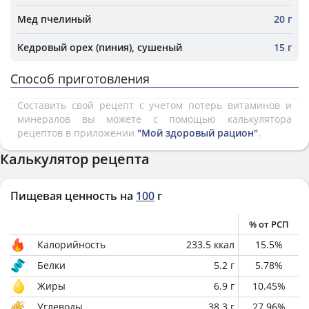
Мед пчелиный
20 г
Кедровый орех (пиния), сушеный
15 г
Способ приготовления
Составить свой рецепт с учетом потерь витаминов и
минералов вы можете с помощью калькулятора
рецептов в приложении
"Мой здоровый рацион"
.
Калькулятор рецепта
Пищевая ценность на
100
г
% от РСП
Калорийность
233.5
ккал
15.5
%
Белки
5.2
г
5.78
%
Жиры
6.9
г
10.45
%
Углеводы
38.3
г
27.96
%