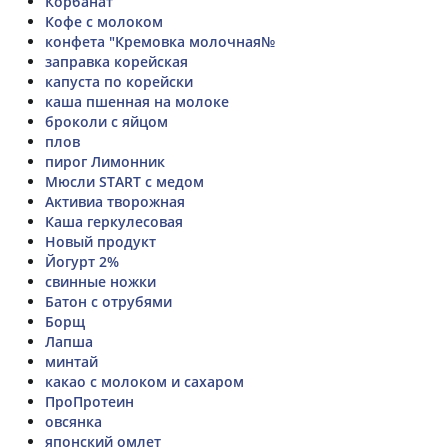
Корбанат
Кофе с молоком
конфета "Кремовка молочная№
заправка корейская
капуста по корейски
каша пшенная на молоке
броколи с яйцом
плов
пирог Лимонник
Мюсли START с медом
Активиа творожная
Каша геркулесовая
Новый продукт
Йогурт 2%
свинные ножки
Батон с отрубями
Борщ
Лапша
минтай
какао с молоком и сахаром
ПроПротеин
овсянка
японский омлет