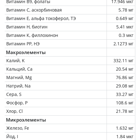
Витамин В9, фолаты
17.946 мкг
Витамин C, аскорбиновая
5.78 мг
Витамин Е, альфа токоферол, ТЭ
0.649 мг
Витамин Н, биотин
5.41 мкг
Витамин К, филлохинон
0.3 мкг
Витамин РР, НЭ
2.1273 мг
Макроэлементы
Калий, K
332.11 мг
Кальций, Ca
20.54 мг
Магний, Mg
76.86 мг
Натрий, Na
29.08 мг
Сера, S
33.27 мг
Фосфор, P
108.6 мг
Хлор, Cl
21.78 мг
Микроэлементы
Железо, Fe
1.632 мг
Йод, I
1.84 мкг