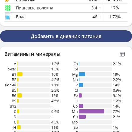
Пищевые волокна
3.4
г
17
%
Вода
46
г
1.72
%
Добавить в дневник питания
Витамины и минералы
A
1.2%
Ca
2.1%
b-car
1.3%
Si
~
В1
16%
Mg
19%
B2
4.2%
Na
2.2%
Холин
1.1%
P
14%
B5
3.3%
Cl
0.9%
B6
15%
Fe
9.1%
B9
4.5%
I
1.2%
B12
~
Co
14%
C
6.4%
Mn
77%
D
~
Cu
21%
E
4.3%
Mo
~
H
11%
Se
1%