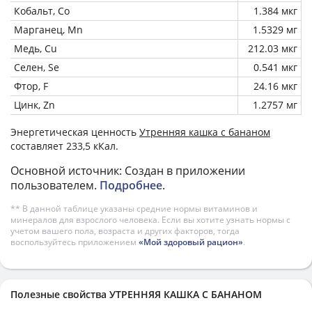
Кобальт, Co
1.384 мкг
Марганец, Mn
1.5329 мг
Медь, Cu
212.03 мкг
Селен, Se
0.541 мкг
Фтор, F
24.16 мкг
Цинк, Zn
1.2757 мг
Энергетическая ценность
Утренняя кашка с бананом
составляет 233,5 кКал.
Основной источник: Создан в приложении
пользователем.
Подробнее
.
** В данной таблице указаны средние нормы витаминов и
минералов для взрослого человека. Если вы хотите узнать нормы с
учетом вашего пола, возраста и других факторов, тогда
воспользуйтесь приложением
«Мой здоровый рацион»
.
Полезные свойства УТРЕННЯЯ КАШКА С БАНАНОМ