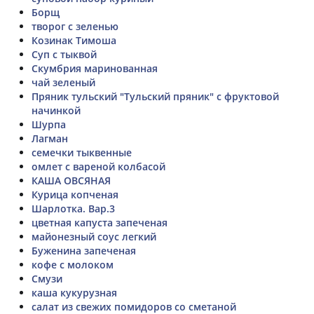
Борщ
творог с зеленью
Козинак Тимоша
Суп с тыквой
Скумбрия маринованная
чай зеленый
Пряник тульский "Тульский пряник" с фруктовой
начинкой
Шурпа
Лагман
семечки тыквенные
омлет с вареной колбасой
КАША ОВСЯНАЯ
Курица копченая
Шарлотка. Вар.3
цветная капуста запеченая
майонезный соус легкий
Буженина запеченая
кофе с молоком
Смузи
каша кукурузная
салат из свежих помидоров со сметаной