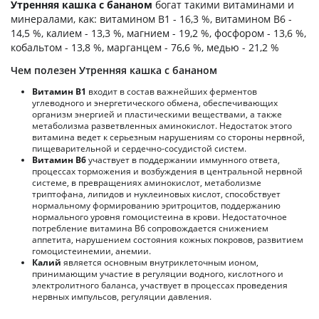
Утренняя кашка с бананом
богат такими витаминами и
минералами, как: витамином B1 - 16,3 %, витамином B6 -
14,5 %, калием - 13,3 %, магнием - 19,2 %, фосфором - 13,6 %,
кобальтом - 13,8 %, марганцем - 76,6 %, медью - 21,2 %
Чем полезен Утренняя кашка с бананом
Витамин В1
входит в состав важнейших ферментов
углеводного и энергетического обмена, обеспечивающих
организм энергией и пластическими веществами, а также
метаболизма разветвленных аминокислот. Недостаток этого
витамина ведет к серьезным нарушениям со стороны нервной,
пищеварительной и сердечно-сосудистой систем.
Витамин В6
участвует в поддержании иммунного ответа,
процессах торможения и возбуждения в центральной нервной
системе, в превращениях аминокислот, метаболизме
триптофана, липидов и нуклеиновых кислот, способствует
нормальному формированию эритроцитов, поддержанию
нормального уровня гомоцистеина в крови. Недостаточное
потребление витамина В6 сопровождается снижением
аппетита, нарушением состояния кожных покровов, развитием
гомоцистеинемии, анемии.
Калий
является основным внутриклеточным ионом,
принимающим участие в регуляции водного, кислотного и
электролитного баланса, участвует в процессах проведения
нервных импульсов, регуляции давления.