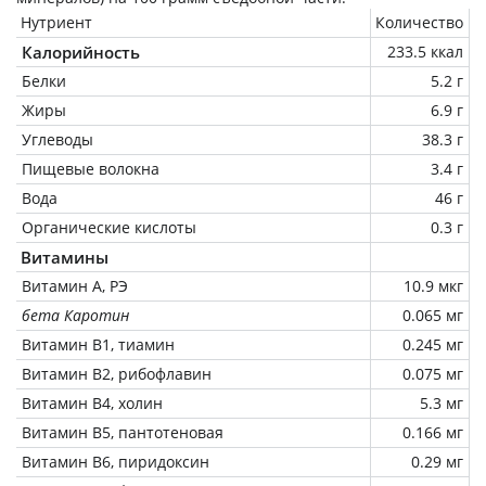
Нутриент
Количество
Калорийность
233.5 ккал
Белки
5.2 г
Жиры
6.9 г
Углеводы
38.3 г
Пищевые волокна
3.4 г
Вода
46 г
Органические кислоты
0.3 г
Витамины
Витамин А, РЭ
10.9 мкг
бета Каротин
0.065 мг
Витамин В1, тиамин
0.245 мг
Витамин В2, рибофлавин
0.075 мг
Витамин В4, холин
5.3 мг
Витамин В5, пантотеновая
0.166 мг
Витамин В6, пиридоксин
0.29 мг