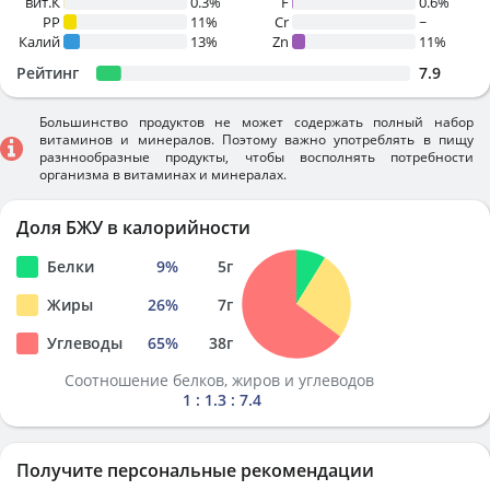
вит.К
0.3%
F
0.6%
PP
11%
Cr
~
Калий
13%
Zn
11%
Рейтинг
7.9
Большинство продуктов не может содержать полный набор
витаминов и минералов. Поэтому важно употреблять в пищу
разннообразные продукты, чтобы восполнять потребности
организма в витаминах и минералах.
Доля БЖУ в калорийности
Белки
9
%
5
г
Жиры
26
%
7
г
Углеводы
65
%
38
г
Соотношение белков, жиров и углеводов
1 : 1.3 : 7.4
Получите персональные рекомендации