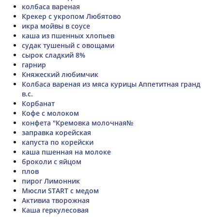
колбаса вареная
Крекер с укропом Любятово
икра мойвы в соусе
каша из пшенных хлопьев
судак тушеный с овощами
сырок сладкий 8%
гарнир
Княжеский любимчик
Колбаса вареная из мяса курицы Аппетитная гранд
в.с.
Корбанат
Кофе с молоком
конфета "Кремовка молочная№
заправка корейская
капуста по корейски
каша пшенная на молоке
броколи с яйцом
плов
пирог Лимонник
Мюсли START с медом
Активиа творожная
Каша геркулесовая