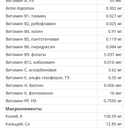
Витамин А, РЭ
55 мкг
бета Каротин
0.302 мг
Витамин В1, тиамин
0.027 мг
Витамин В2, рибофлавин
0.025 мг
Витамин В4, холин
0.91 мг
Витамин В5, пантотеновая
0.119 мг
Витамин В6, пиридоксин
0.084 мг
Витамин В9, фолаты
5.037 мкг
Витамин В12, кобаламин
0.016 мкг
Витамин C, аскорбиновая
3.62 мг
Витамин Е, альфа токоферол, ТЭ
0.35 мг
Витамин Н, биотин
0.056 мкг
Витамин К, филлохинон
16 мкг
Витамин РР, НЭ
0.7595 мг
Макроэлементы
Калий, K
158.59 мг
Кальций, Ca
12.85 мг