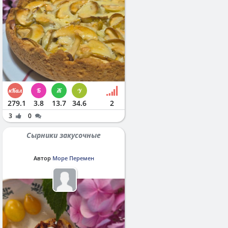
279.1
3.8
13.7
34.6
2
3
0
Сырники закусочные
Автор
Море Перемен