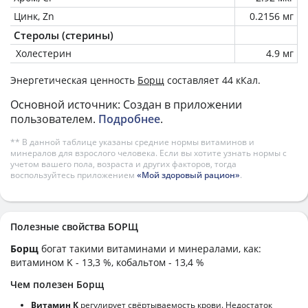
Цинк, Zn
0.2156 мг
Стеролы (стерины)
Холестерин
4.9 мг
Энергетическая ценность
Борщ
составляет 44 кКал.
Основной источник: Создан в приложении
пользователем.
Подробнее
.
** В данной таблице указаны средние нормы витаминов и
минералов для взрослого человека. Если вы хотите узнать нормы с
учетом вашего пола, возраста и других факторов, тогда
воспользуйтесь приложением
«Мой здоровый рацион»
.
Полезные свойства БОРЩ
Борщ
богат такими витаминами и минералами, как:
витамином K - 13,3 %, кобальтом - 13,4 %
Чем полезен Борщ
Витамин К
регулирует свёртываемость крови. Недостаток