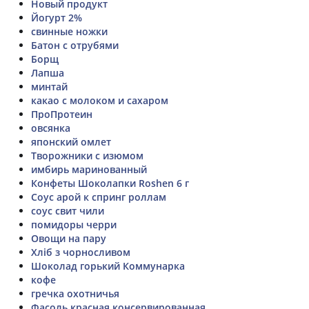
Новый продукт
Йогурт 2%
свинные ножки
Батон с отрубями
Борщ
Лапша
минтай
какао с молоком и сахаром
ПроПротеин
овсянка
японский омлет
Творожники с изюмом
имбирь маринованный
Конфеты Шоколапки Roshen 6 г
Соус арой к спринг роллам
соус свит чили
помидоры черри
Овощи на пару
Хліб з чорносливом
Шоколад горький Коммунарка
кофе
гречка охотничья
Фасоль красная консервированная