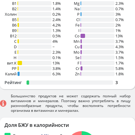
В1
1.8%
Mg
2.3%
B2
1.4%
Na
0.7%
Холин
0.2%
P
3%
B5
2.4%
Cl
0.7%
B6
4.2%
Fe
2%
B9
1.3%
I
1%
B12
0.5%
Co
13%
C
4%
Mn
3.7%
D
~
Cu
4.3%
E
2.3%
Mo
3.7%
H
0.1%
Se
1.5%
вит.К
13%
F
1.7%
PP
3.8%
Cr
5.8%
Калий
6.3%
Zn
1.8%
Рейтинг
3
Большинство продуктов не может содержать полный набор
витаминов и минералов. Поэтому важно употреблять в пищу
разннообразные продукты, чтобы восполнять потребности
организма в витаминах и минералах.
Доля БЖУ в калорийности