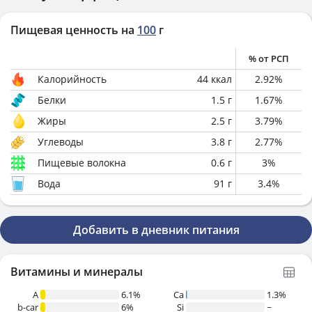
Пищевая ценность на
100
г
% от РСП
Калорийность
44
ккал
2.92
%
Белки
1.5
г
1.67
%
Жиры
2.5
г
3.79
%
Углеводы
3.8
г
2.77
%
Пищевые волокна
0.6
г
3
%
Вода
91
г
3.4
%
Добавить в дневник питания
Витамины и минералы
A
6.1%
Ca
1.3%
b-car
6%
Si
~