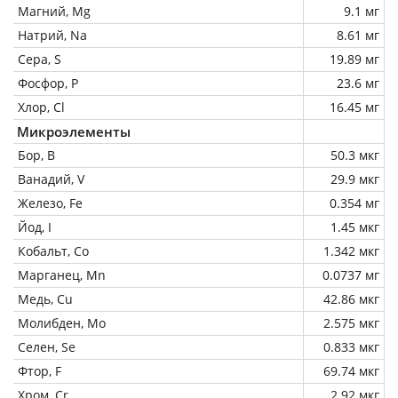
Магний, Mg
9.1 мг
Натрий, Na
8.61 мг
Сера, S
19.89 мг
Фосфор, P
23.6 мг
Хлор, Cl
16.45 мг
Микроэлементы
Бор, B
50.3 мкг
Ванадий, V
29.9 мкг
Железо, Fe
0.354 мг
Йод, I
1.45 мкг
Кобальт, Co
1.342 мкг
Марганец, Mn
0.0737 мг
Медь, Cu
42.86 мкг
Молибден, Mo
2.575 мкг
Селен, Se
0.833 мкг
Фтор, F
69.74 мкг
Хром, Cr
2.92 мкг