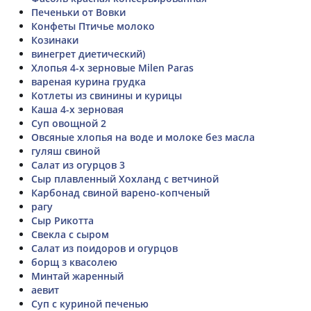
Печеньки от Вовки
Конфеты Птичье молоко
Козинаки
винегрет диетический)
Хлопья 4-х зерновые Milen Paras
вареная курина грудка
Котлеты из свинины и курицы
Каша 4-х зерновая
Суп овощной 2
Овсяные хлопья на воде и молоке без масла
гуляш свиной
Салат из огурцов 3
Сыр плавленный Хохланд с ветчиной
Карбонад свиной варено-копченый
рагу
Сыр Рикотта
Свекла с сыром
Салат из поидоров и огурцов
борщ з квасолею
Минтай жаренный
аевит
Суп с куриной печенью