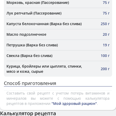
Морковь, красная (Пассерование)
75 г
Лук репчатый (Пассерование)
75 г
Капуста белокочанная (Варка без слива)
250 г
Масло подсолнечное
20 г
Петрушка (Варка без слива)
19 г
Свекла (Варка без слива)
100 г
Курица, бройлеры или цыплята, спинки,
200 г
мясо и кожа, сырые
Способ приготовления
Составить свой рецепт с учетом потерь витаминов и
минералов вы можете с помощью калькулятора
рецептов в приложении
"Мой здоровый рацион"
.
Калькулятор рецепта