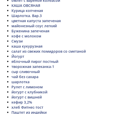
омлет с вареной колбасой
КАША ОВСЯНАЯ
Курица копченая
Шарлотка. Вар.3
цветная капуста запеченая
майонезный соус легкий
Буженина запеченая
кофе с молоком
Смузи
каша кукурузная
салат из свежих помидоров со сметаной
Йогурт
яблочный пирог постный
творожная запеканка-1
сыр сливочный
чай без сахара
шарлотка
Рулет с лимоном
йогурт с клубникой
йогурт с вишней
кефир 3,2%
хлеб Фитнес-тост
Паштет из индейки