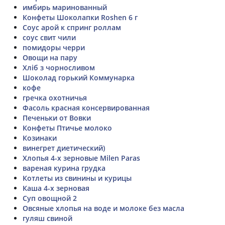
имбирь маринованный
Конфеты Шоколапки Roshen 6 г
Соус арой к спринг роллам
соус свит чили
помидоры черри
Овощи на пару
Хліб з чорносливом
Шоколад горький Коммунарка
кофе
гречка охотничья
Фасоль красная консервированная
Печеньки от Вовки
Конфеты Птичье молоко
Козинаки
винегрет диетический)
Хлопья 4-х зерновые Milen Paras
вареная курина грудка
Котлеты из свинины и курицы
Каша 4-х зерновая
Суп овощной 2
Овсяные хлопья на воде и молоке без масла
гуляш свиной