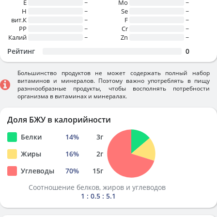
E
~
Mo
~
H
~
Se
~
вит.К
~
F
~
PP
~
Cr
~
Калий
~
Zn
~
Рейтинг
0
Большинство продуктов не может содержать полный набор
витаминов и минералов. Поэтому важно употреблять в пищу
разннообразные продукты, чтобы восполнять потребности
организма в витаминах и минералах.
Доля БЖУ в калорийности
Белки
14
%
3
г
Жиры
16
%
2
г
Углеводы
70
%
15
г
Соотношение белков, жиров и углеводов
1 : 0.5 : 5.1