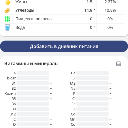
Жиры
1.5
г
2.27
%
Углеводы
14.8
г
10.8
%
Пищевые волокна
0
г
0
%
Вода
0
г
0
%
Добавить в дневник питания
Витамины и минералы
A
~
Ca
~
b-car
~
Si
~
В1
~
Mg
~
B2
~
Na
~
Холин
~
P
~
B5
~
Cl
~
B6
~
Fe
~
B9
~
I
~
B12
~
Co
~
C
~
Mn
~
D
~
Cu
~