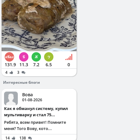
131.9
11.3
7.2
6.5
0
4
3
Интересные блоги
Вова
01-08-2026
Как я обманул систему, купил
мультиварку и стал 75...
Ребята, всем привет! Помните
меня? Того Вову, кото...
14
138