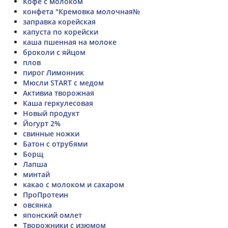
Кофе с молоком
конфета "Кремовка молочная№
заправка корейская
капуста по корейски
каша пшенная на молоке
броколи с яйцом
плов
пирог Лимонник
Мюсли START с медом
Активиа творожная
Каша геркулесовая
Новый продукт
Йогурт 2%
свинные ножки
Батон с отрубями
Борщ
Лапша
минтай
какао с молоком и сахаром
ПроПротеин
овсянка
японский омлет
Творожники с изюмом