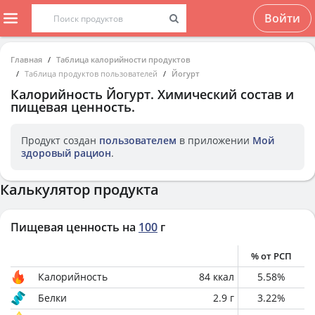
Войти
Главная
Таблица калорийности продуктов
Таблица продуктов пользователей
Йогурт
Калорийность
Йогурт
. Химический состав и
пищевая ценность.
Продукт создан
пользователем
в приложении
Мой
здоровый рацион
.
Калькулятор продукта
Пищевая ценность на
100
г
% от РСП
Калорийность
84
ккал
5.58
%
Белки
2.9
г
3.22
%