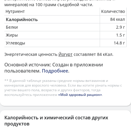
минералов) на
100 грамм
съедобной части.
Нутриент
Количество
Калорийность
84 ккал
Белки
2.9 г
Жиры
1.5 г
Углеводы
14.8 г
Энергетическая ценность
Йогурт
составляет 84 кКал.
Основной источник: Создан в приложении
пользователем.
Подробнее
.
** В данной таблице указаны средние нормы витаминов и
минералов для взрослого человека. Если вы хотите узнать нормы с
учетом вашего пола, возраста и других факторов, тогда
воспользуйтесь приложением
«Мой здоровый рацион»
.
Калорийность и химический состав других
продуктов