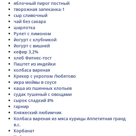
яблочный пирог постный
творожная запеканка-1
сыр сливочный
чай без сахара
шарлотка
Рулет с лимоном
йогурт с клубникой
йогурт с вишней
кефир 3,2%
хлеб Фитнес-тост
Паштет из индейки
колбаса вареная
Крекер с укропом Любятово
икра мойвы в соусе
каша из пшенных хлопьев
судак тушеный с овощами
сырок сладкий 8%
гарнир
Княжеский любимчик
Колбаса вареная из мяса курицы Аппетитная гранд
в.с.
Корбанат