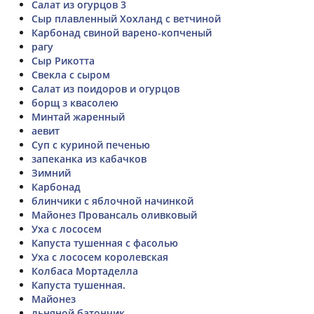
Салат из огурцов 3
Сыр плавленный Хохланд с ветчиной
Карбонад свиной варено-копченый
рагу
Сыр Рикотта
Свекла с сыром
Салат из поидоров и огурцов
борщ з квасолею
Минтай жаренный
аевит
Суп с куриной печенью
запеканка из кабачков
Зимний
Карбонад
блинчики с яблочной начинкой
Майонез Провансаль оливковый
Уха с лососем
Капуста тушенная с фасолью
Уха с лососем королевская
Колбаса Мортаделла
Капуста тушенная.
Майонез
льняной батончик