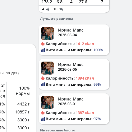
178.2
6.8
4
27.6
7
4
10
Лучшие рационы
Ирина Макс
2026-08-04
Калорийность:
1412 кКал
Витамины и минералы:
100%
Ирина Макс
2026-08-06
глеводов,
Калорийность:
1394 кКал
Витамины и минералы:
99%
 от
100%
ы в
нормы
кал
Ирина Макс
.1%
4432 г
2026-08-01
.4%
10857 г
Калорийность:
1387 кКал
Витамины и минералы:
97%
.4%
8000 г
.7%
3000 г
Интересные блоги