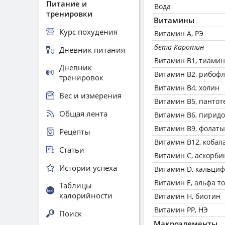
Питание и
Вода
тренировки
Витамины
Курс похудения
Витамин А, РЭ
бета Каротин
Дневник питания
Витамин В1, тиамин
Дневник
Витамин В2, рибоф
тренировок
Витамин В4, холин
Вес и измерения
Витамин В5, пантот
Общая лента
Витамин В6, пирид
Витамин В9, фолаты
Рецепты
Витамин В12, кобал
Статьи
Витамин C, аскорби
Истории успеха
Витамин D, кальци
Витамин Е, альфа т
Таблицы
калорийности
Витамин Н, биотин
Витамин РР, НЭ
Поиск
Макроэлементы