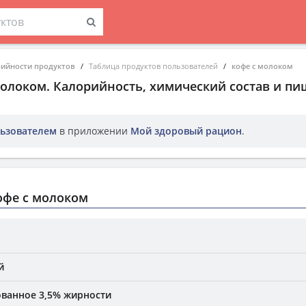
рийности продуктов
Таблица продуктов пользователей
кофе с молоком
молоком
. Калорийность, химический состав и пи
ьзователем
в приложении
Мой здоровый рацион
.
офе с молоком
й
ванное 3,5% жирности