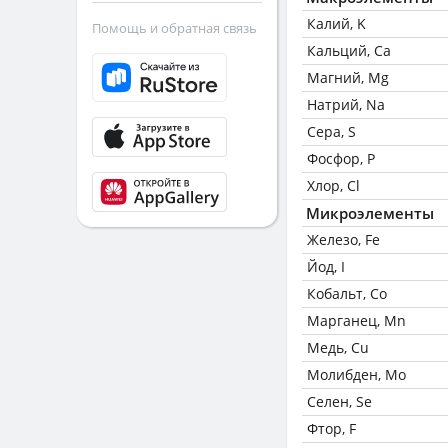
Калий, K
Помощь и обратная связь
Кальций, Ca
Магний, Mg
Натрий, Na
Сера, S
Фосфор, P
Хлор, Cl
Микроэлементы
Железо, Fe
Йод, I
Кобальт, Co
Марганец, Mn
Медь, Cu
Молибден, Mo
Селен, Se
Фтор, F