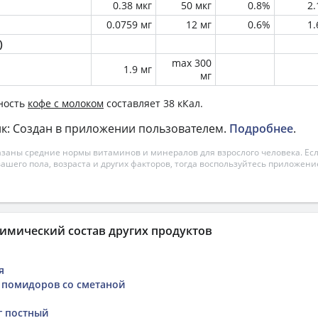
0.38 мкг
50 мкг
0.8%
2
0.0759 мг
12 мг
0.6%
1
)
max 300
1.9 мг
мг
ность
кофе с молоком
составляет 38 кКал.
к: Создан в приложении пользователем.
Подробнее
.
азаны средние нормы витаминов и минералов для взрослого человека. Есл
вашего пола, возраста и других факторов, тогда воспользуйтесь приложен
имический состав других продуктов
я
х помидоров со сметаной
г постный