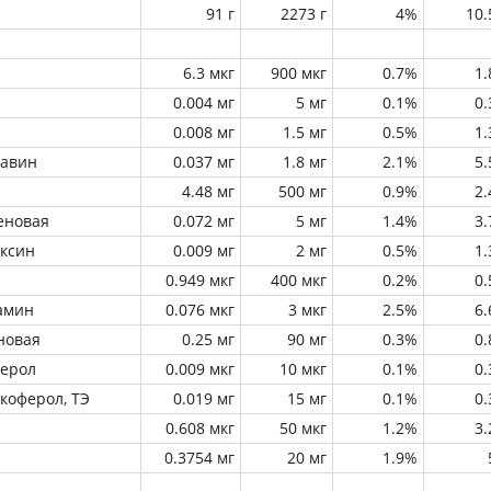
91 г
2273 г
4%
10
6.3 мкг
900 мкг
0.7%
1
0.004 мг
5 мг
0.1%
0
0.008 мг
1.5 мг
0.5%
1
лавин
0.037 мг
1.8 мг
2.1%
5
4.48 мг
500 мг
0.9%
2
еновая
0.072 мг
5 мг
1.4%
3
оксин
0.009 мг
2 мг
0.5%
1
0.949 мкг
400 мкг
0.2%
0
амин
0.076 мкг
3 мкг
2.5%
6
новая
0.25 мг
90 мг
0.3%
0
ферол
0.009 мкг
10 мкг
0.1%
0
окоферол, ТЭ
0.019 мг
15 мг
0.1%
0
0.608 мкг
50 мкг
1.2%
3
0.3754 мг
20 мг
1.9%