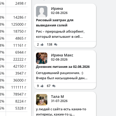
.5%
2498 г
Ирина
02-08-2026
.8%
14286 г
Рисовый завтрак для
.3%
125000 г
выведения солей
.3%
18750 г
Рис – природный абсорбент,
который впитывает в себ...
.5%
4865 г
2
138
.4%
11161 г
.7%
6944 г
Ирина Макс
.3%
22222 г
02-08-2026
.5%
42150 г
Дневник питания за 02.08.2026
Сегодняшний рациончик. :)
.6%
3947 г
Вчера был насыщенный ден...
.8%
36000 г
9
67
.3%
111111 г
.3%
78947 г
Тала М
.2%
8224 г
31-07-2026
5%
5328 г
у людей с сайта есть какие-то
интересы, какие-то ц...