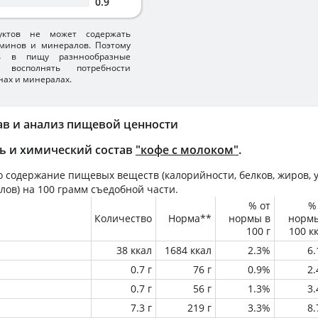
0.9
уктов не может содержать
минов и минералов. Поэтому
ть в пищу разннообразные
 восполнять потребности
нах и минералах.
ав и анализ пищевой ценности
ь и химический состав
"кофе с молоком"
.
 содержание пищевых веществ (калорийности, белков, жиров, у
лов) на
100 грамм
съедобной части.
% от
%
Количество
Норма**
нормы в
норм
100 г
100 к
38 ккал
1684 ккал
2.3%
6
0.7 г
76 г
0.9%
2
0.7 г
56 г
1.3%
3
7.3 г
219 г
3.3%
8