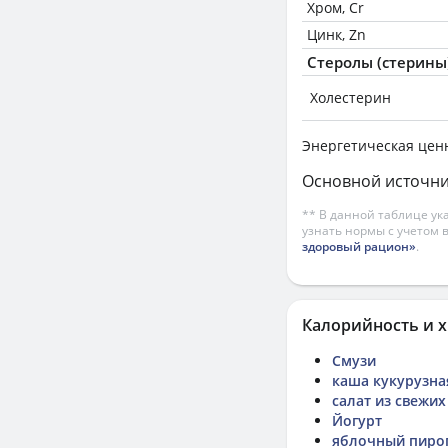
Хром, Cr
Цинк, Zn
Стеролы (стерины
Холестерин
Энергетическая цен
Основной источни
** В данной таблице ук
узнать нормы с учетом 
здоровый рацион»
.
Калорийность и х
Смузи
каша кукурузна
салат из свежи
Йогурт
яблочный пиро