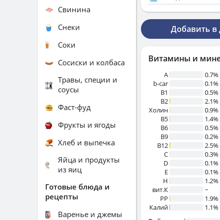
Свинина
Снеки
Добавить в
Соки
Витамины и мин
Сосиски и колбаса
A
0.7%
Травы, специи и
b-car
0.1%
соусы
В1
0.5%
B2
2.1%
Фаст-фуд
Холин
0.9%
B5
1.4%
Фрукты и ягоды
B6
0.5%
B9
0.2%
Хлеб и выпечка
B12
2.5%
C
0.3%
Яйца и продукты
D
0.1%
из яиц
E
0.1%
H
1.2%
Готовые блюда и
вит.К
~
рецепты
PP
1.9%
Калий
1.1%
Варенье и джемы