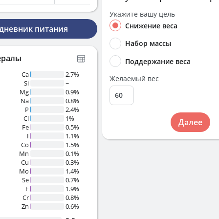
Укажите вашу цель
Снижение веса
 дневник питания
Набор массы
ералы
Поддержание веса
Ca
2.7%
Желаемый вес
Si
~
Mg
0.9%
Na
0.8%
P
2.4%
Cl
1%
Далее
Fe
0.5%
I
1.1%
Co
1.5%
Mn
0.1%
Cu
0.3%
Mo
1.4%
Se
0.7%
F
1.9%
Cr
0.8%
Zn
0.6%