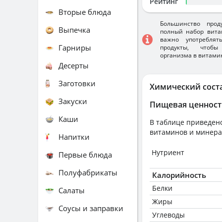
Рейтинг
Вторые блюда
Большинство прод
Выпечка
полный набор вита
важно употребля
Гарниры
продукты, чтобы
организма в витами
Десерты
Заготовки
Химический сост
Закуски
Пищевая ценност
Каши
В таблице приведено
витаминов и минера
Напитки
Нутриент
Первые блюда
Полуфабрикаты
Калорийность
Белки
Салаты
Жиры
Соусы и заправки
Углеводы