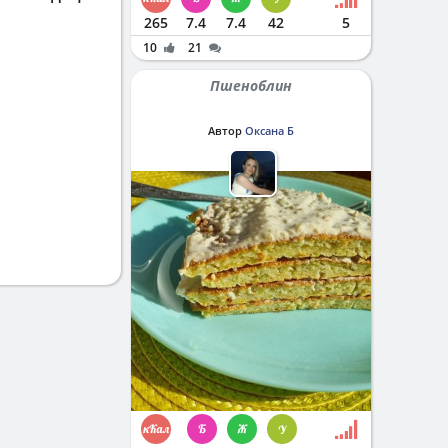
265
7.4
7.4
42
5
10
21
Пшеноблин
Автор
Оксана Б