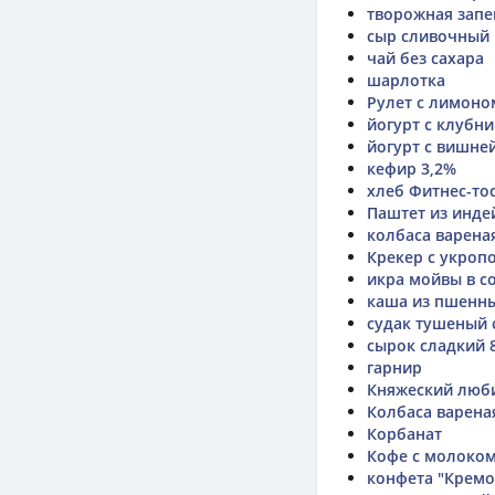
творожная запе
сыр сливочный
чай без сахара
шарлотка
Рулет с лимоно
йогурт с клубн
йогурт с вишне
кефир 3,2%
хлеб Фитнес-то
Паштет из инде
колбаса варена
Крекер с укроп
икра мойвы в с
каша из пшенн
судак тушеный
сырок сладкий 
гарнир
Княжеский люб
Колбаса вареная
Корбанат
Кофе с молоко
конфета "Крем