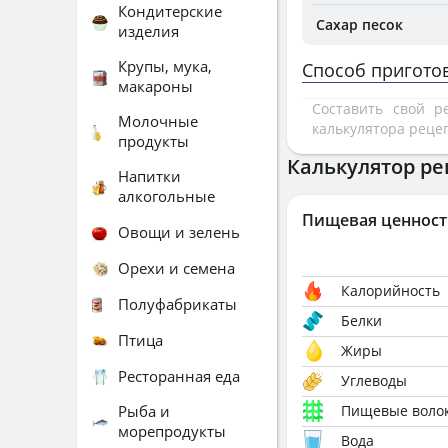
Кондитерские
Сахар песок
изделия
Крупы, мука,
Способ пригото
макароны
Составить свой 
Молочные
калькулятора реце
продукты
Калькулятор ре
Напитки
алкогольные
Пищевая ценност
Овощи и зелень
Орехи и семена
Калорийность
Полуфабрикаты
Белки
Птица
Жиры
Ресторанная еда
Углеводы
Рыба и
Пищевые воло
морепродукты
Вода