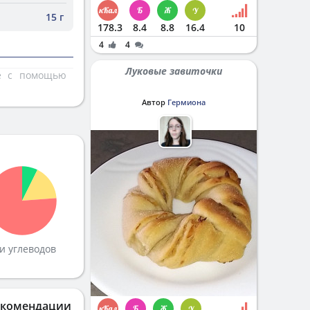
15 г
178.3
8.4
8.8
16.4
10
4
4
Луковые завиточки
те с помощью
Автор
Гермиона
и углеводов
екомендации