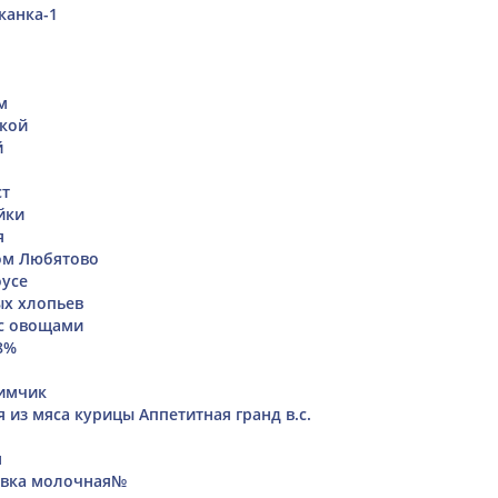
канка-1
м
икой
й
ст
йки
я
ом Любятово
оусе
ых хлопьев
 с овощами
8%
имчик
 из мяса курицы Аппетитная гранд в.с.
м
овка молочная№