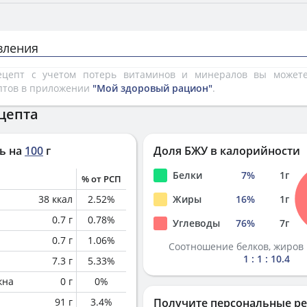
вления
рецепт с учетом потерь витаминов и минералов вы може
птов в приложении
"Мой здоровый рацион"
.
цепта
ь на
100
г
Доля БЖУ в калорийности
Белки
7
%
1
г
% от РСП
38
ккал
2.52
%
Жиры
16
%
1
г
0.7
г
0.78
%
Углеводы
76
%
7
г
0.7
г
1.06
%
Соотношение белков, жиров 
1 : 1 : 10.4
7.3
г
5.33
%
кна
0
г
0
%
91
г
3.4
%
Получите персональные р