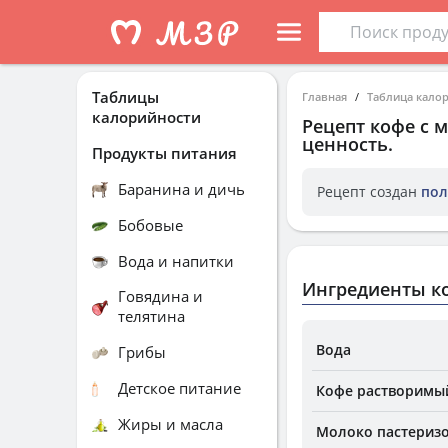
Таблицы
Главная
Таблица кало
калорийности
Рецепт
кофе с 
ценность.
Продукты питания
Баранина и дичь
Рецепт создан
пол
Бобовые
Вода и напитки
Ингредиенты к
Говядина и
телятина
Вода
Грибы
Детское питание
Кофе растворимы
Жиры и масла
Молоко пастеризо