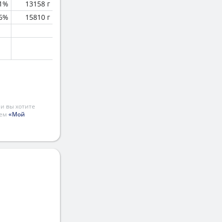
.1%
13158 г
.6%
15810 г
и вы хотите
ием
«Мой