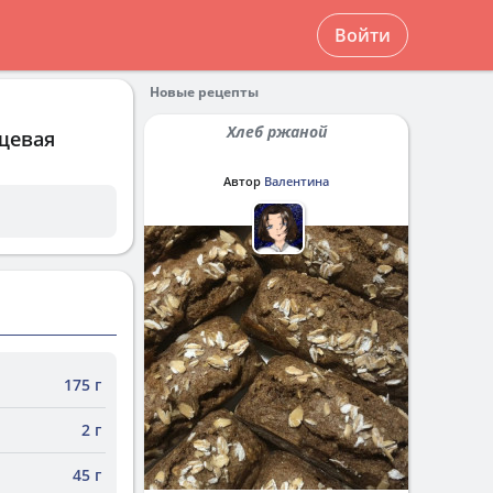
Войти
Новые рецепты
Хлеб ржаной
щевая
Автор
Валентина
175 г
2 г
45 г