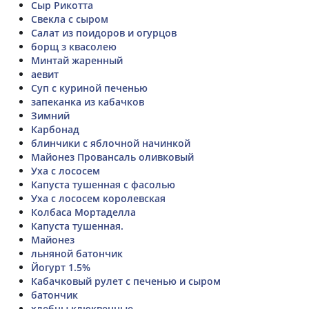
Сыр Рикотта
Свекла с сыром
Салат из поидоров и огурцов
борщ з квасолею
Минтай жаренный
аевит
Суп с куриной печенью
запеканка из кабачков
Зимний
Карбонад
блинчики с яблочной начинкой
Майонез Провансаль оливковый
Уха с лососем
Капуста тушенная с фасолью
Уха с лососем королевская
Колбаса Мортаделла
Капуста тушенная.
Майонез
льняной батончик
Йогурт 1.5%
Кабачковый рулет с печенью и сыром
батончик
хлебцы клюквенные