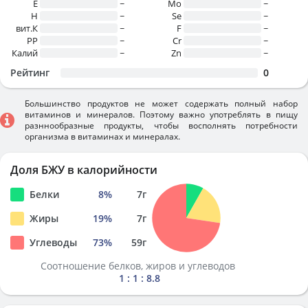
E
~
Mo
~
H
~
Se
~
вит.К
~
F
~
PP
~
Cr
~
Калий
~
Zn
~
Рейтинг
0
Большинство продуктов не может содержать полный набор
витаминов и минералов. Поэтому важно употреблять в пищу
разннообразные продукты, чтобы восполнять потребности
организма в витаминах и минералах.
Доля БЖУ в калорийности
Белки
8
%
7
г
Жиры
19
%
7
г
Углеводы
73
%
59
г
Соотношение белков, жиров и углеводов
1 : 1 : 8.8