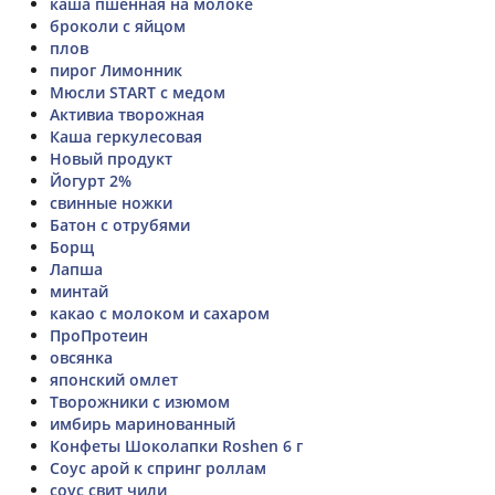
каша пшенная на молоке
броколи с яйцом
плов
пирог Лимонник
Мюсли START с медом
Активиа творожная
Каша геркулесовая
Новый продукт
Йогурт 2%
свинные ножки
Батон с отрубями
Борщ
Лапша
минтай
какао с молоком и сахаром
ПроПротеин
овсянка
японский омлет
Творожники с изюмом
имбирь маринованный
Конфеты Шоколапки Roshen 6 г
Соус арой к спринг роллам
соус свит чили