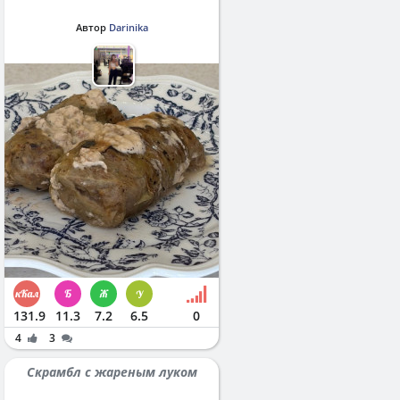
Автор
Darinika
131.9
11.3
7.2
6.5
0
4
3
Скрамбл с жареным луком