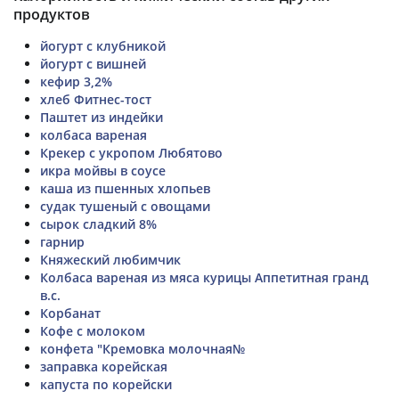
продуктов
йогурт с клубникой
йогурт с вишней
кефир 3,2%
хлеб Фитнес-тост
Паштет из индейки
колбаса вареная
Крекер с укропом Любятово
икра мойвы в соусе
каша из пшенных хлопьев
судак тушеный с овощами
сырок сладкий 8%
гарнир
Княжеский любимчик
Колбаса вареная из мяса курицы Аппетитная гранд
в.с.
Корбанат
Кофе с молоком
конфета "Кремовка молочная№
заправка корейская
капуста по корейски