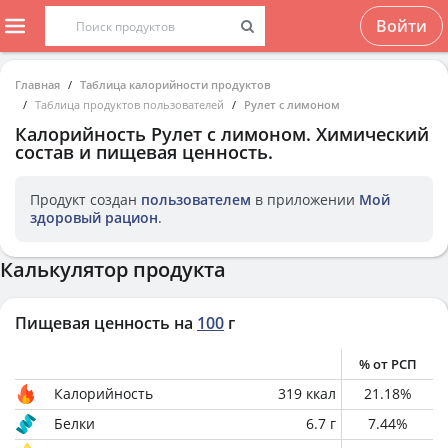
Войти
Главная
Таблица калорийности продуктов
Таблица продуктов пользователей
Рулет с лимоном
Калорийность
Рулет с лимоном
. Химический
состав и пищевая ценность.
Продукт создан
пользователем
в приложении
Мой
здоровый рацион
.
Калькулятор продукта
Пищевая ценность на
100
г
% от РСП
Калорийность
319
ккал
21.18
%
Белки
6.7
г
7.44
%