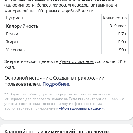
(калорийности, белков, жиров, углеводов, витаминов и
минералов) на
100 грамм
съедобной части.
Нутриент
Количество
Калорийность
319 ккал
Белки
6.7 г
Жиры
6.9 г
Углеводы
59 г
Энергетическая ценность
Рулет с лимоном
составляет 319
кКал.
Основной источник: Создан в приложении
пользователем.
Подробнее
.
** В данной таблице указаны средние нормы витаминов и
минералов для взрослого человека. Если вы хотите узнать нормы с
учетом вашего пола, возраста и других факторов, тогда
воспользуйтесь приложением
«Мой здоровый рацион»
.
Калорийность и химический состав других