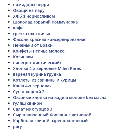
помидоры черри
Овощи на пару
Хліб з чорносливом
Шоколад горький Коммунарка
кофе
гречка охотничья
Фасоль красная консервированная
Печеньки от Вовки
Конфеты Птичье молоко
Козинаки
винегрет диетический)
Хлопья 4-х зерновые Milen Paras
вареная курина грудка
Котлеты из свинины и курицы
Каша 4-х зерновая
Суп овощной 2
Овсяные хлопья на воде и молоке без масла
гуляш свиной
Салат из огурцов 3
Сыр плавленный Хохланд с ветчиной
Карбонад свиной варено-копченый
рагу