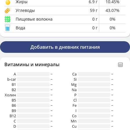
Жиры
6.9
г
10.45
%
Углеводы
59
г
43.07
%
Пищевые волокна
0
г
0
%
Вода
0
г
0
%
Добавить в дневник питания
Витамины и минералы
A
~
Ca
~
b-car
~
Si
~
В1
~
Mg
~
B2
~
Na
~
Холин
~
P
~
B5
~
Cl
~
B6
~
Fe
~
B9
~
I
~
B12
~
Co
~
C
~
Mn
~
D
~
Cu
~