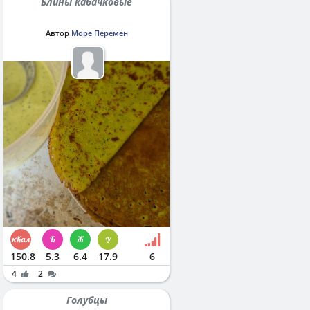
Блины кабачковые
Автор
Море Перемен
150.8
5.3
6.4
17.9
6
4
2
Голубцы