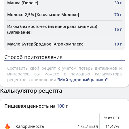
Манка [Dobele]
30 г
Молоко 2,5% [Козельское Молоко]
70 г
Изюм без косточек (из винограда кишмиш)
15 г
(Запекание)
Масло Бутербродное [Агрокомплекс]
10 г
Способ приготовления
Составить свой рецепт с учетом потерь витаминов и
минералов вы можете с помощью калькулятора
рецептов в приложении
"Мой здоровый рацион"
.
Калькулятор рецепта
Пищевая ценность на
100
г
% от РСП
Калорийность
172.7
ккал
11.47
%