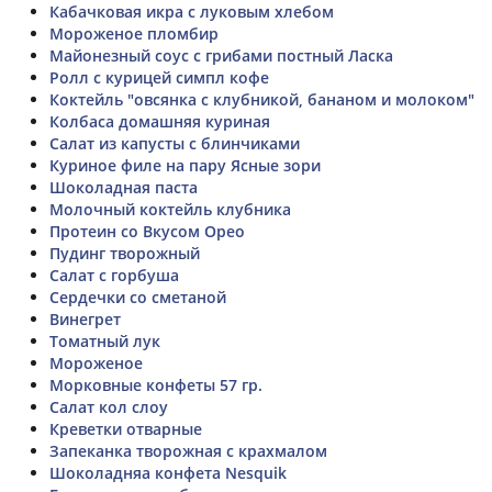
Кабачковая икра с луковым хлебом
Мороженое пломбир
Майонезный соус с грибами постный Ласка
Ролл с курицей симпл кофе
Коктейль "овсянка с клубникой, бананом и молоком"
Колбаса домашняя куриная
Салат из капусты с блинчиками
Куриное филе на пару Ясные зори
Шоколадная паста
Молочный коктейль клубника
Протеин со Вкусом Орео
Пудинг творожный
Салат с горбуша
Сердечки со сметаной
Винегрет
Томатный лук
Мороженое
Морковные конфеты 57 гр.
Салат кол слоу
Креветки отварные
Запеканка творожная с крахмалом
Шоколадняа конфета Nesquik