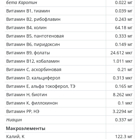
бета Каротин
0.022 мг
Витамин В1, тиамин
0.039 мг
Витамин В2, рибофлавин
0.243 мг
Витамин В4, холин
64.18 мг
Витамин В5, пантотеновая
0.333 мг
Витамин В6, пиридоксин
0.149 мг
Витамин В9, фолаты
24.612 мкг
Витамин В12, кобаламин
1.011 мкг
Витамин C, аскорбиновая
0.21 мг
Витамин D, кальциферол
0.313 мкг
Витамин Е, альфа токоферол, ТЭ
0.165 мг
Витамин Н, биотин
8.262 мкг
Витамин К, филлохинон
0.1 мкг
Витамин РР, НЭ
3.2294 мг
Ниацин
0.337 мг
Макроэлементы
Калий, K
122.3 мг