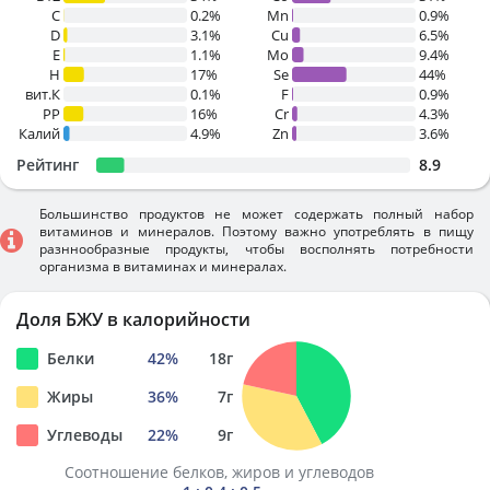
C
0.2%
Mn
0.9%
D
3.1%
Cu
6.5%
E
1.1%
Mo
9.4%
H
17%
Se
44%
вит.К
0.1%
F
0.9%
PP
16%
Cr
4.3%
Калий
4.9%
Zn
3.6%
Рейтинг
8.9
Большинство продуктов не может содержать полный набор
витаминов и минералов. Поэтому важно употреблять в пищу
разннообразные продукты, чтобы восполнять потребности
организма в витаминах и минералах.
Доля БЖУ в калорийности
Белки
42
%
18
г
Жиры
36
%
7
г
Углеводы
22
%
9
г
Соотношение белков, жиров и углеводов