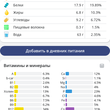
Белки
17.9
г
19.89
%
Жиры
6.8
г
10.3
%
Углеводы
9.2
г
6.72
%
Пищевые волокна
0.3
г
1.5
%
Вода
63
г
2.35
%
Добавить в дневник питания
Витамины и минералы
A
6.3%
Ca
12%
b-car
0.4%
Si
1.1%
В1
2.6%
Mg
4.5%
B2
14%
Na
4%
Холин
13%
P
23%
B5
6.7%
Cl
4.6%
B6
7.5%
Fe
4.1%
B9
6.2%
I
5%
B12
34%
Co
31%