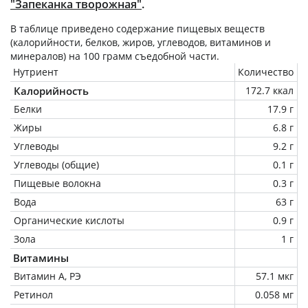
"Запеканка творожная"
.
В таблице приведено содержание пищевых веществ
(калорийности, белков, жиров, углеводов, витаминов и
минералов) на
100 грамм
съедобной части.
Нутриент
Количество
Калорийность
172.7 ккал
Белки
17.9 г
Жиры
6.8 г
Углеводы
9.2 г
Углеводы (общие)
0.1 г
Пищевые волокна
0.3 г
Вода
63 г
Органические кислоты
0.9 г
Зола
1 г
Витамины
Витамин А, РЭ
57.1 мкг
Ретинол
0.058 мг