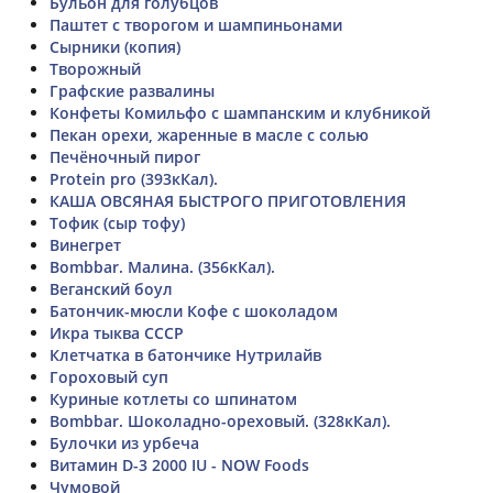
Бульон для голубцов
Паштет с творогом и шампиньонами
Сырники (копия)
Творожный
Графские развалины
Конфеты Комильфо с шампанским и клубникой
Пекан орехи, жаренные в масле с солью
Печёночный пирог
Protein pro (393кКал).
КАША ОВСЯНАЯ БЫСТРОГО ПРИГОТОВЛЕНИЯ
Тофик (сыр тофу)
Винегрет
Bombbar. Малина. (356кКал).
Веганский боул
Батончик-мюсли Кофе с шоколадом
Икра тыква СССР
Клетчатка в батончике Нутрилайв
Гороховый суп
Куриные котлеты со шпинатом
Bombbar. Шоколадно-ореховый. (328кКал).
Булочки из урбеча
Витамин D-3 2000 IU - NOW Foods
Чумовой