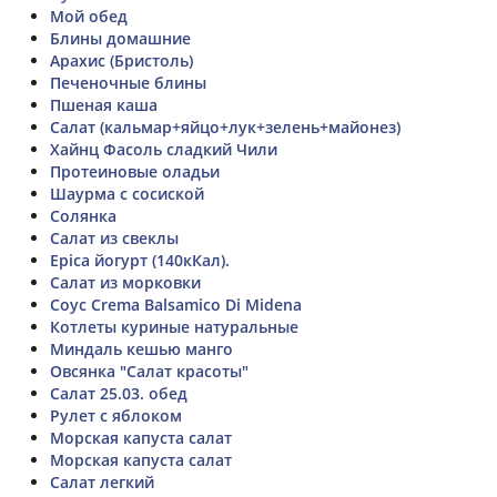
Мой обед
Блины домашние
Арахис (Бристоль)
Печеночные блины
Пшеная каша
Салат (кальмар+яйцо+лук+зелень+майонез)
Хайнц Фасоль сладкий Чили
Протеиновые оладьи
Шаурма с сосиской
Солянка
Салат из свеклы
Epica йогурт (140кКал).
Салат из морковки
Соус Crema Balsamico Di Midena
Котлеты куриные натуральные
Миндаль кешью манго
Овсянка "Салат красоты"
Салат 25.03. обед
Рулет с яблоком
Морская капуста салат
Морская капуста салат
Салат легкий