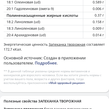
18:1 Олеиновая (ud)
0.589 г
20:1 Гадолеиновая (омега-9)
0.006 г
Полиненасыщенные жирные кислоты
0.37 г
18:2 Линолевая (ud)
0.158 г
18:3 Линоленовая (ud)
0.009 г
20:4 Арахидоновая (ud)
0.014 г
Энергетическая ценность
Запеканка творожная
составляет
172,7 кКал.
Основной источник: Создан в приложении
пользователем.
Подробнее
.
** В данной таблице указаны средние нормы витаминов и
минералов для взрослого человека. Если вы хотите узнать нормы с
учетом вашего пола, возраста и других факторов, тогда
воспользуйтесь приложением
«Мой здоровый рацион»
.
Полезные свойства ЗАПЕКАНКА ТВОРОЖНАЯ
Запеканка творожная
богат такими витаминами и