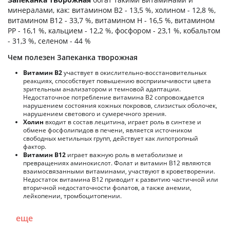
минералами, как: витамином B2 - 13,5 %, холином - 12,8 %,
витамином B12 - 33,7 %, витамином H - 16,5 %, витамином
PP - 16,1 %, кальцием - 12,2 %, фосфором - 23,1 %, кобальтом
- 31,3 %, селеном - 44 %
Чем полезен Запеканка творожная
Витамин В2
участвует в окислительно-восстановительных
реакциях, способствует повышению восприимчивости цвета
зрительным анализатором и темновой адаптации.
Недостаточное потребление витамина В2 сопровождается
нарушением состояния кожных покровов, слизистых оболочек,
нарушением светового и сумеречного зрения.
Холин
входит в состав лецитина, играет роль в синтезе и
обмене фосфолипидов в печени, является источником
свободных метильных групп, действует как липотропный
фактор.
Витамин В12
играет важную роль в метаболизме и
превращениях аминокислот. Фолат и витамин В12 являются
взаимосвязанными витаминами, участвуют в кроветворении.
Недостаток витамина В12 приводит к развитию частичной или
вторичной недостаточности фолатов, а также анемии,
лейкопении, тромбоцитопении.
еще