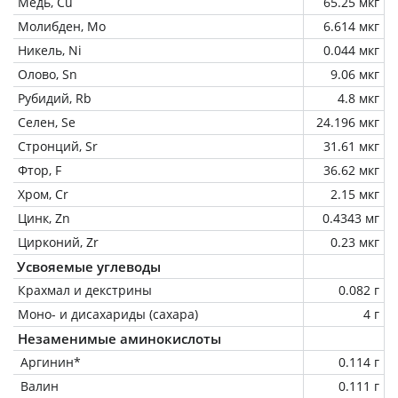
Медь, Cu
65.25 мкг
Молибден, Mo
6.614 мкг
Никель, Ni
0.044 мкг
Олово, Sn
9.06 мкг
Рубидий, Rb
4.8 мкг
Селен, Se
24.196 мкг
Стронций, Sr
31.61 мкг
Фтор, F
36.62 мкг
Хром, Cr
2.15 мкг
Цинк, Zn
0.4343 мг
Цирконий, Zr
0.23 мкг
Усвояемые углеводы
Крахмал и декстрины
0.082 г
Моно- и дисахариды (сахара)
4 г
Незаменимые аминокислоты
Аргинин*
0.114 г
Валин
0.111 г