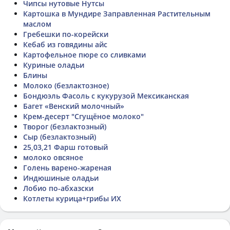
Чипсы нутовые Нутсы
Картошка в Мундире Заправленная Растительным
маслом
Гребешки по-корейски
Кебаб из говядины айс
Картофельное пюре со сливками
Куриные оладьи
Блины
Молоко (безлактозное)
Бондюэль Фасоль с кукурузой Мексиканская
Багет «Венский молочный»
Крем-десерт "Сгущёное молоко"
Творог (безлактозный)
Сыр (безлактозный)
25,03,21 Фарш готовый
молоко овсяное
Голень варено-жареная
Индюшиные оладьи
Лобио по-абхазски
Котлеты курица+грибы ИХ