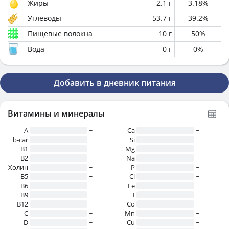
Жиры
2.1
г
3.18
%
Углеводы
53.7
г
39.2
%
Пищевые волокна
10
г
50
%
Вода
0
г
0
%
Добавить в дневник питания
Витамины и минералы
A
~
Ca
~
b-car
~
Si
~
В1
~
Mg
~
B2
~
Na
~
Холин
~
P
~
B5
~
Cl
~
B6
~
Fe
~
B9
~
I
~
B12
~
Co
~
C
~
Mn
~
D
~
Cu
~