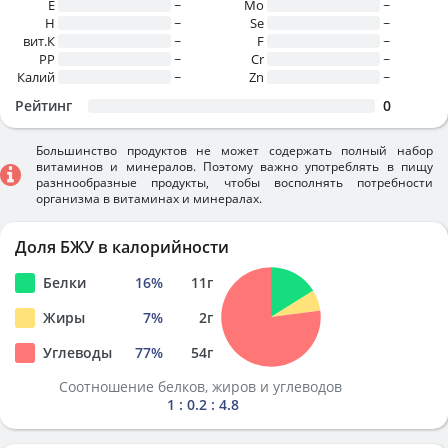
E
~
Mo
~
H
~
Se
~
вит.К
~
F
~
PP
~
Cr
~
Калий
~
Zn
~
Рейтинг
0
Большинство продуктов не может содержать полный набор
витаминов и минералов. Поэтому важно употреблять в пищу
разннообразные продукты, чтобы восполнять потребности
организма в витаминах и минералах.
Доля БЖУ в калорийности
Белки
16
%
11
г
Жиры
7
%
2
г
Углеводы
77
%
54
г
Соотношение белков, жиров и углеводов
1 : 0.2 : 4.8