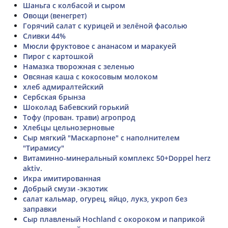
Шаньга с колбасой и сыром
Овощи (венегрет)
Горячий салат с курицей и зелёной фасолью
Сливки 44%
Мюсли фруктовое с ананасом и маракуей
Пирог с картошкой
Намазка творожная с зеленью
Овсяная каша с кокосовым молоком
хлеб адмиралтейский
Сербская брынза
Шоколад Бабевский горький
Тофу (прован. трави) агропрод
Хлебцы цельнозерновые
Сыр мягкий "Маскарпоне" с наполнителем
"Тирамису"
Витаминно-минеральный комплекс 50+Doppel herz
aktiv.
Икра имитированная
Добрый смузи -экзотик
салат кальмар, огурец, яйцо, лукз, укроп без
заправки
Сыр плавленый Hochland с окороком и паприкой