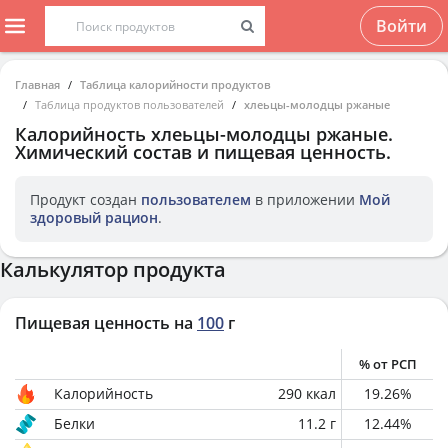
Войти
Главная
Таблица калорийности продуктов
Таблица продуктов пользователей
хлеьцы-молодцы ржаные
Калорийность
хлеьцы-молодцы ржаные
.
Химический состав и пищевая ценность.
Продукт создан
пользователем
в приложении
Мой
здоровый рацион
.
Калькулятор продукта
Пищевая ценность на
100
г
% от РСП
Калорийность
290
ккал
19.26
%
Белки
11.2
г
12.44
%