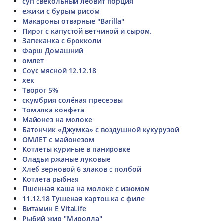
суп свекольный леовит порция
ежики с бурым рисом
Макароны отварные "Barilla"
Пирог с капустой ветчиной и сыром.
Запеканка с брокколи
Фарш Домашний
омлет
Соус мясной 12.12.18
хек
Творог 5%
скумбрия солёная пресервы
Томилка конфета
Майонез на молоке
Батончик «Джумка» с воздушной кукурузой
ОМЛЕТ с майонезом
Котлеты куриные в панировке
Оладьи ржаные луковые
Хлеб зерновой 6 злаков с полбой
Котлета рыбная
Пшенная каша на молоке с изюмом
11.12.18 Тушеная картошка с филе
Витамин E VitaLife
Рыбий жир "Миролла"