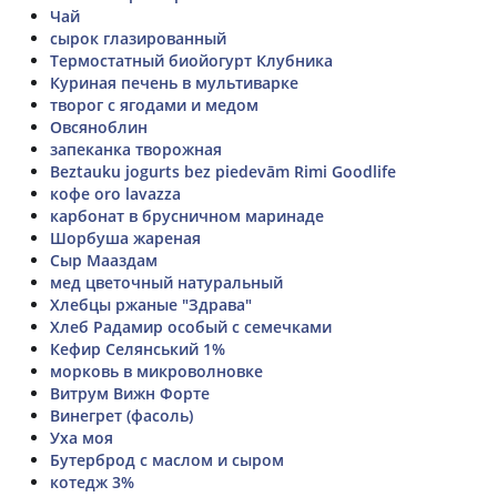
Чай
сырок глазированный
Термостатный биойогурт Клубника
Куриная печень в мультиварке
творог с ягодами и медом
Овсяноблин
запеканка творожная
Beztauku jogurts bez piedevām Rimi Goodlife
кофе oro lavazza
карбонат в брусничном маринаде
Шорбуша жареная
Сыр Мааздам
мед цветочный натуральный
Хлебцы ржаные "Здрава"
Хлеб Радамир особый с семечками
Кефир Селянський 1%
морковь в микроволновке
Витрум Вижн Форте
Винегрет (фасоль)
Уха моя
Бутерброд с маслом и сыром
котедж 3%