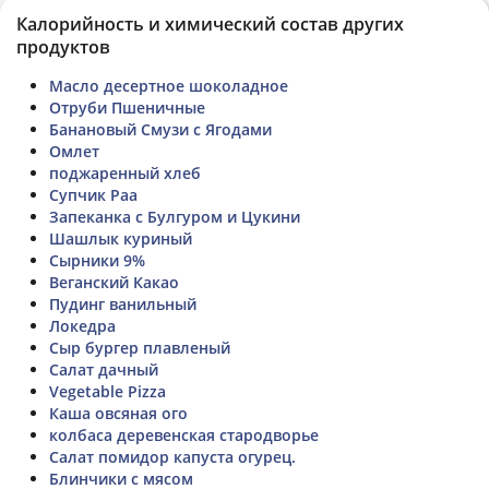
Калорийность и химический состав других
продуктов
Масло десертное шоколадное
Отруби Пшеничные
Банановый Смузи с Ягодами
Омлет
поджаренный хлеб
Супчик Раа
Запеканка с Булгуром и Цукини
Шашлык куриный
Сырники 9%
Веганский Какао
Пудинг ванильный
Локедра
Сыр бургер плавленый
Салат дачный
Vegetable Pizza
Каша овсяная ого
колбаса деревенская стародворье
Салат помидор капуста огурец.
Блинчики с мясом