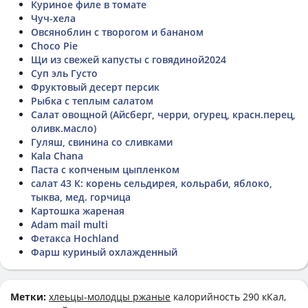
Куриное филе в томате
Чуч-хела
Овсяноблин с творогом и бананом
Choco Pie
Щи из свежей капусты с говядиной2024
Суп эль Густо
Фруктовый десерт персик
Рыбка с теплым салатом
Салат овощной (Айсберг, черри, огурец, красн.перец,
оливк.масло)
Гуляш, свинина со сливками
Kala Chana
Паста с копченым цыпленком
салат 43 К: корень сельдирея, кольраби, яблоко,
тыква, мед. горчица
Картошка жареная
Adam mail multi
Фетакса Hochland
Фарш куриный охлажденный
Метки:
хлеьцы-молодцы ржаные
калорийность 290 кКал,