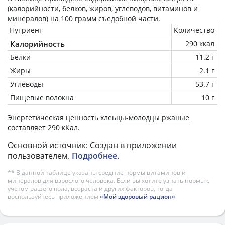
(калорийности, белков, жиров, углеводов, витаминов и
минералов) на
100 грамм
съедобной части.
Нутриент
Количество
Калорийность
290 ккал
Белки
11.2 г
Жиры
2.1 г
Углеводы
53.7 г
Пищевые волокна
10 г
Энергетическая ценность
хлеьцы-молодцы ржаные
составляет 290 кКал.
Основной источник: Создан в приложении
пользователем.
Подробнее
.
** В данной таблице указаны средние нормы витаминов и
минералов для взрослого человека. Если вы хотите узнать нормы с
учетом вашего пола, возраста и других факторов, тогда
воспользуйтесь приложением
«Мой здоровый рацион»
.