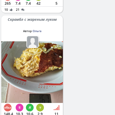
265
7.4
7.4
42
5
10
21
Скрамбл с жареным луком
Автор
Ольга
148.4
10.3
10.6
2.9
11