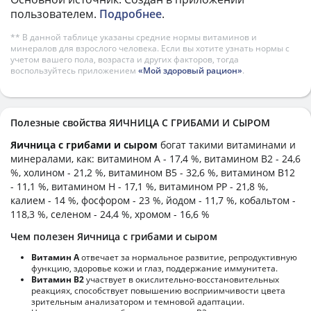
пользователем.
Подробнее
.
** В данной таблице указаны средние нормы витаминов и
минералов для взрослого человека. Если вы хотите узнать нормы с
учетом вашего пола, возраста и других факторов, тогда
воспользуйтесь приложением
«Мой здоровый рацион»
.
Полезные свойства ЯИЧНИЦА С ГРИБАМИ И СЫРОМ
Яичница с грибами и сыром
богат такими витаминами и
минералами, как: витамином А - 17,4 %, витамином B2 - 24,6
%, холином - 21,2 %, витамином B5 - 32,6 %, витамином B12
- 11,1 %, витамином H - 17,1 %, витамином PP - 21,8 %,
калием - 14 %, фосфором - 23 %, йодом - 11,7 %, кобальтом -
118,3 %, селеном - 24,4 %, хромом - 16,6 %
Чем полезен Яичница с грибами и сыром
Витамин А
отвечает за нормальное развитие, репродуктивную
функцию, здоровье кожи и глаз, поддержание иммунитета.
Витамин В2
участвует в окислительно-восстановительных
реакциях, способствует повышению восприимчивости цвета
зрительным анализатором и темновой адаптации.