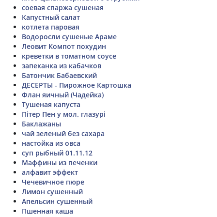
соевая спаржа сушеная
Капустный салат
котлета паровая
Водоросли сушеные Араме
Леовит Компот похудин
креветки в томатном соусе
запеканка из кабачков
Батончик Бабаевский
ДЕСЕРТЫ - Пирожное Картошка
Флан яичный (Чадейка)
Тушеная капуста
Пітер Пен у мол. глазурі
Баклажаны
чай зеленый без сахара
настойка из овса
суп рыбный 01.11.12
Маффины из печенки
алфавит эффект
Чечевичное пюре
Лимон сушенный
Апельсин сушенный
Пшенная каша