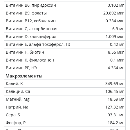
Витамин В6, пиридоксин
0.102 мг
Витамин В9, фолаты
20.892 мкг
Витамин В12, кобаламин
0.334 мкг
Витамин C, аскорбиновая
6.9 мг
Витамин D, кальциферол
1.009 мкг
Витамин Е, альфа токоферол, ТЭ
0.42 мг
Витамин Н, биотин
8.55 мкг
Витамин К, филлохинон
0.1 мкг
Витамин РР, НЭ
4.364 мг
Макроэлементы
Калий, K
349.69 мг
Кальций, Ca
106.45 мг
Магний, Mg
18.59 мг
Натрий, Na
127.32 мг
Сера, S
93.31 мг
Фосфор, P
184.2 мг