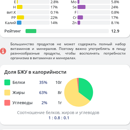
E
2.8%
Mo
5.8%
H
17%
Se
24%
вит.К
0.1%
F
0.8%
PP
22%
Cr
17%
Калий
14%
Zn
8.1%
Рейтинг
12.9
Большинство продуктов не может содержать полный набор
витаминов и минералов. Поэтому важно употреблять в пищу
разннообразные продукты, чтобы восполнять потребности
организма в витаминах и минералах.
Доля БЖУ в калорийности
Белки
35
%
10
г
Жиры
63
%
8
г
Углеводы
2
%
1
г
Соотношение белков, жиров и углеводов
1 : 0.8 : 0.1