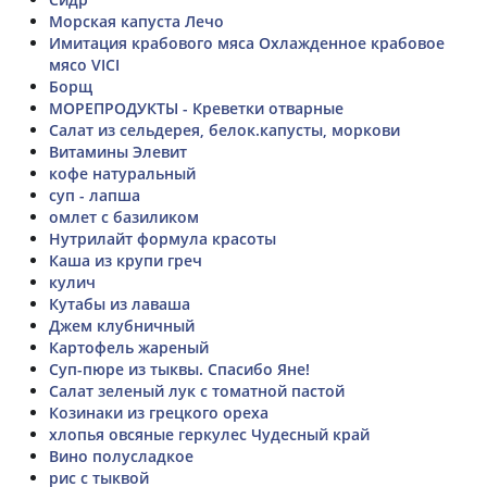
Морская капуста Лечо
Имитация крабового мяса Охлажденное крабовое
мясо VICI
Борщ
МОРЕПРОДУКТЫ - Креветки отварные
Салат из сельдерея, белок.капусты, моркови
Витамины Элевит
кофе натуральный
суп - лапша
омлет с базиликом
Нутрилайт формула красоты
Каша из крупи греч
кулич
Кутабы из лаваша
Джем клубничный
Картофель жареный
Суп-пюре из тыквы. Спасибо Яне!
Салат зеленый лук с томатной пастой
Козинаки из грецкого ореха
хлопья овсяные геркулес Чудесный край
Вино полусладкое
рис с тыквой