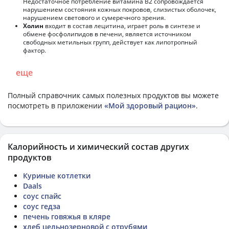
Недостаточное потребление витамина В2 сопровождается
нарушением состояния кожных покровов, слизистых оболочек,
нарушением светового и сумеречного зрения.
Холин
входит в состав лецитина, играет роль в синтезе и
обмене фосфолипидов в печени, является источником
свободных метильных групп, действует как липотропный
фактор.
еще
Полный справочник самых полезных продуктов вы можете
посмотреть в приложении
«Мой здоровый рацион»
.
Калорийность и химический состав других
продуктов
Куриные котлетки
Daals
соус спайс
соус гедза
печень говяжья в кляре
хлеб цельнозерновой с отрубями