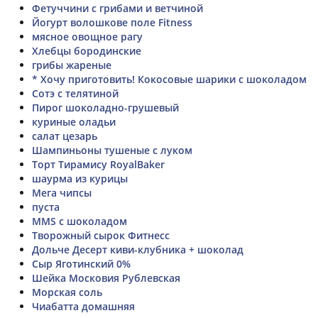
Фетуччини с грибами и ветчиной
Йогурт волошкове поле Fitness
мясное овощное рагу
Хлебцы бородинские
грибы жареные
* Хочу приготовить! Кокосовые шарики с шоколадом
Сотэ с телятиной
Пирог шоколадно-грушевый
куриные оладьи
салат цезарь
Шампиньоны тушеные с луком
Торт Тирамису RoyalBaker
шаурма из курицы
Мега чипсы
пуста
MMS с шоколадом
Творожный сырок Фитнесс
Дольче Десерт киви-клубника + шоколад
Сыр Яготинский 0%
Шейка Московия Рублевская
Морская соль
Чиабатта домашняя