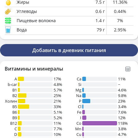
Жиры
7.5
г
11.36
%
Углеводы
0.6
г
0.44
%
Пищевые волокна
1.4
г
7
%
Вода
79
г
2.95
%
Добавить в дневник питания
Витамины и минералы
A
17%
Ca
11%
b-car
4.8%
Si
~
В1
5.7%
Mg
4.6%
B2
25%
Na
9.8%
Холин
21%
P
23%
B5
33%
Cl
3.4%
B6
5.1%
Fe
7.6%
B9
5.2%
I
12%
B12
11%
Co
118%
C
7.7%
Mn
3.8%
D
10%
Cu
4.7%