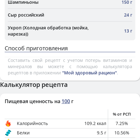
Шампиньоны
150 г
Сыр российский
24 г
Укроп (Холодная обработка (мойка,
13 г
нарезка))
Способ приготовления
Составить свой рецепт с учетом потерь витаминов и
минералов вы можете с помощью калькулятора
рецептов в приложении
"Мой здоровый рацион"
.
Калькулятор рецепта
Пищевая ценность на
100
г
% от РСП
Калорийность
109.2
ккал
7.25
%
Белки
9.5
г
10.56
%