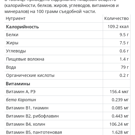
(калорийности, белков, жиров, углеводов, витаминов и
минералов) на
100 грамм
съедобной части.
Нутриент
Количество
Калорийность
109.2 ккал
Белки
9.5 г
Жиры
7.5 г
Углеводы
0.6 г
Пищевые волокна
1.4 г
Вода
79 г
Органические кислоты
0.2 г
Витамины
Витамин А, РЭ
156.4 мкг
бета Каротин
0.239 мг
Витамин В1, тиамин
0.085 мг
Витамин В2, рибофлавин
0.443 мг
Витамин В4, холин
106.24 мг
Витамин В5, пантотеновая
1.628 мг