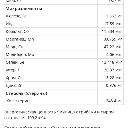
Хлор, Cl
78.7 мг
Микроэлементы
Железо, Fe
1.362 мг
Йод, I
17.59 мкг
Кобальт, Co
11.834 мкг
Марганец, Mn
0.0759 мг
Медь, Cu
47.22 мкг
Молибден, Mo
4.06 мкг
Селен, Se
13.418 мкг
Фтор, F
30.37 мкг
Хром, Cr
8.28 мкг
Цинк, Zn
0.976 мг
Стеролы (стерины)
Холестерин
248.4 мг
Энергетическая ценность
Яичница с грибами и сыром
составляет 109,2 кКал.
Основной источник: Создан в приложении