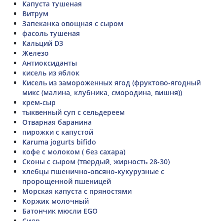
Капуста тушеная
Витрум
Запеканка овощная с сыром
фасоль тушеная
Кальций D3
Железо
Антиоксиданты
кисель из яблок
Кисель из замороженных ягод (фруктово-ягодный
микс (малина, клубника, смородина, вишня))
крем-сыр
тыквенный суп с сельдереем
Отварная баранина
пирожки с капустой
Karuma jogurts bifido
кофе с молоком ( без сахара)
Сконы с сыром (твердый, жирность 28-30)
хлебцы пшенично-овсяно-кукурузные с
пророщенной пшеницей
Морская капуста с пряностями
Коржик молочный
Батончик мюсли EGO
Сидр