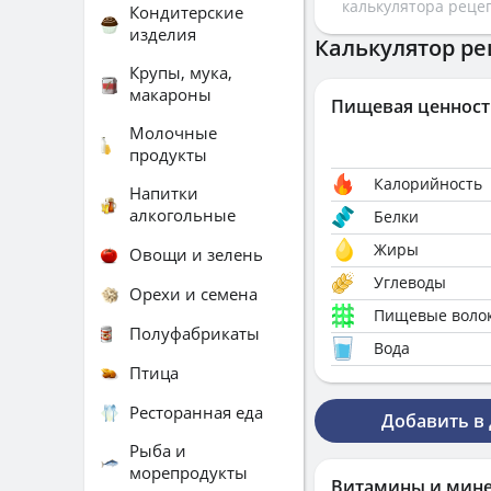
калькулятора реце
Кондитерские
изделия
Калькулятор ре
Крупы, мука,
макароны
Пищевая ценност
Молочные
продукты
Калорийность
Напитки
алкогольные
Белки
Жиры
Овощи и зелень
Углеводы
Орехи и семена
Пищевые воло
Полуфабрикаты
Вода
Птица
Ресторанная еда
Добавить в
Рыба и
морепродукты
Витамины и мин