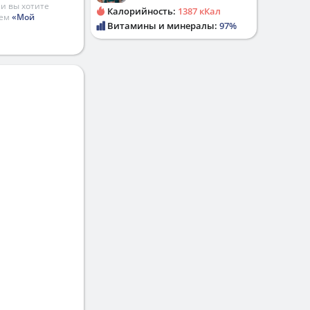
и вы хотите
Калорийность:
1387 кКал
ием
«Мой
Витамины и минералы:
97%