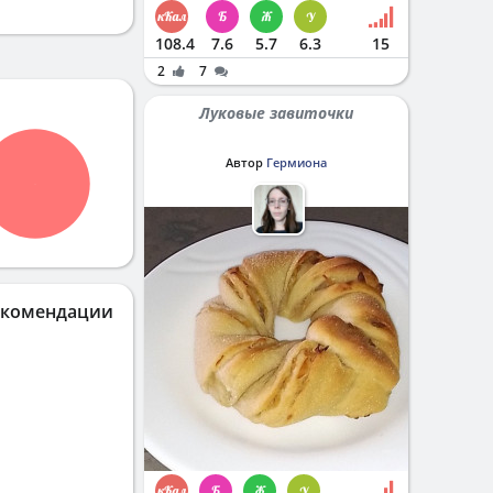
108.4
7.6
5.7
6.3
15
2
7
Луковые завиточки
Автор
Гермиона
екомендации