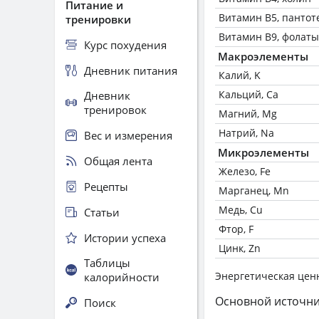
Питание и
Витамин В5, пантот
тренировки
Витамин В9, фолаты
Курс похудения
Макроэлементы
Дневник питания
Калий, K
Кальций, Ca
Дневник
тренировок
Магний, Mg
Натрий, Na
Вес и измерения
Микроэлементы
Общая лента
Железо, Fe
Рецепты
Марганец, Mn
Медь, Cu
Статьи
Фтор, F
Истории успеха
Цинк, Zn
Таблицы
Энергетическая цен
калорийности
Основной источни
Поиск