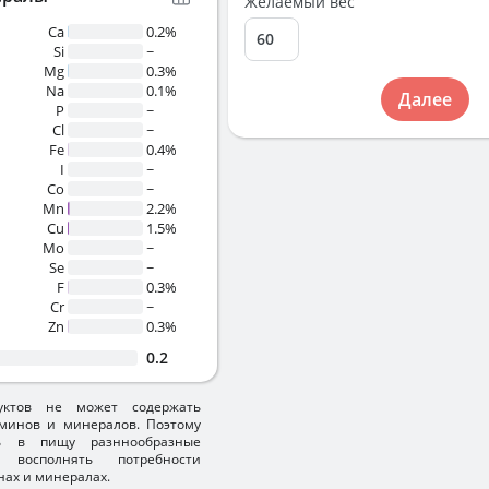
Желаемый вес
Ca
0.2%
Si
~
Mg
0.3%
Na
0.1%
Далее
P
~
Cl
~
Fe
0.4%
I
~
Co
~
Mn
2.2%
Cu
1.5%
Mo
~
Se
~
F
0.3%
Cr
~
Zn
0.3%
0.2
уктов не может содержать
минов и минералов. Поэтому
ть в пищу разннообразные
 восполнять потребности
нах и минералах.