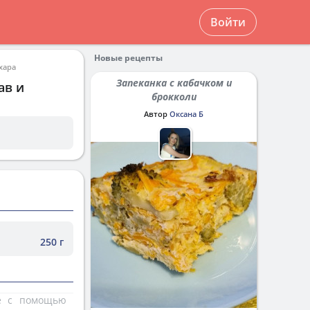
Войти
Новые рецепты
хара
Запеканка с кабачком и
ав и
брокколи
Автор
Оксана Б
250 г
те с помощью