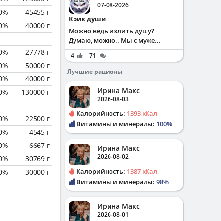
07-08-2026
0%
45455 г
Крик души
0%
40000 г
Можно ведь излить душу?
Думаю, можно.. Мы с муже...
0%
27778 г
4
71
0%
50000 г
Лучшие рационы
0%
40000 г
Ирина Макс
0%
130000 г
2026-08-03
Калорийность:
1393 кКал
0%
22500 г
Витамины и минералы:
100%
0%
4545 г
0%
6667 г
Ирина Макс
2026-08-02
0%
30769 г
Калорийность:
1387 кКал
0%
30000 г
Витамины и минералы:
98%
Ирина Макс
2026-08-01