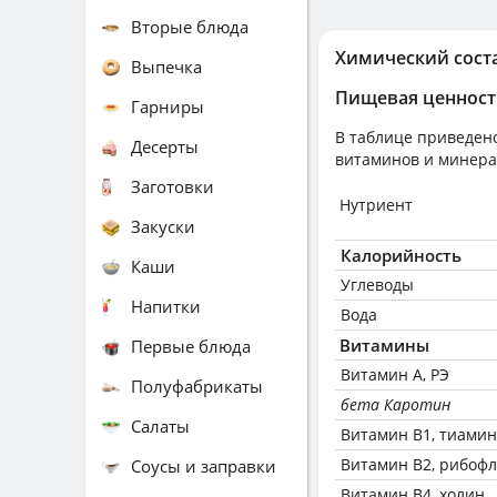
Вторые блюда
Химический сост
Выпечка
Пищевая ценност
Гарниры
В таблице приведено
Десерты
витаминов и минера
Заготовки
Нутриент
Закуски
Калорийность
Каши
Углеводы
Напитки
Вода
Витамины
Первые блюда
Витамин А, РЭ
Полуфабрикаты
бета Каротин
Салаты
Витамин В1, тиамин
Витамин В2, рибоф
Соусы и заправки
Витамин В4, холин