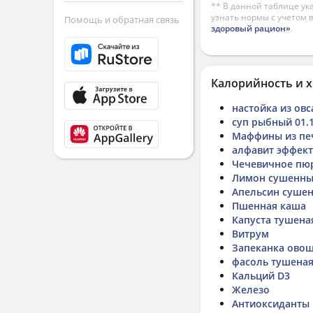
** В данной таблице ук
узнать нормы с учетом 
Помощь и обратная связь
здоровый рацион»
.
Калорийность и х
настойка из овс
суп рыбный 01.1
Маффины из пе
алфавит эффект
Чечевичное пю
Лимон сушенн
Апельсин суше
Пшенная каша
Капуста тушена
Витрум
Запеканка овощ
фасоль тушена
Кальций D3
Железо
Антиоксиданты