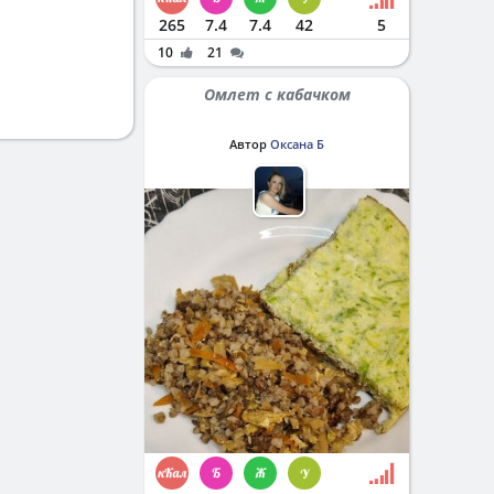
265
7.4
7.4
42
5
10
21
Омлет с кабачком
Автор
Оксана Б