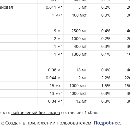
еновая
0.011 мг
5 мг
0.2%
2
1 мкг
400 мкг
0.3%
3
9 мг
2500 мг
0.4%
4
2 мг
1000 мг
0.2%
2
1 мг
400 мг
0.3%
3
1 мг
1300 мг
0.1%
1
0.08 мг
18 мг
0.4%
4
0.044 мг
2 мг
2.2%
22
15 мкг
1000 мкг
1.5%
15
13 мкг
4000 мкг
0.3%
3
0.04 мг
12 мг
0.3%
3
ность
чай зеленый без сахара
составляет 1 кКал.
к: Создан в приложении пользователем.
Подробнее
.