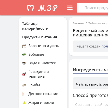
Таблицы
Главная
Таблица кало
калорийности
Рецепт
чай зел
пищевая ценнос
Продукты питания
Баранина и дичь
Рецепт создан
пол
Бобовые
Вода и напитки
Ингредиенты ча
Говядина и
телятина
Чай, травяной, р
Грибы
Детское питание
Способ пригото
Жиры и масла
Составить свой 