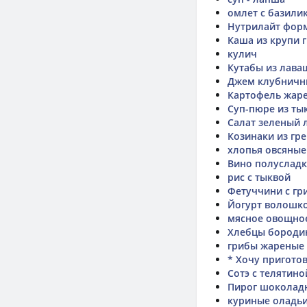
омлет с базили
Нутрилайт фор
Каша из крупи 
кулич
Кутабы из лава
Джем клубнич
Картофель жар
Суп-пюре из ты
Салат зеленый 
Козинаки из гр
хлопья овсяные
Вино полуслад
рис с тыквой
Фетуччини с гр
Йогурт волошко
мясное овощное
Хлебцы бороди
грибы жареные
* Хочу пригото
Сотэ с телятино
Пирог шоколад
куриные оладь