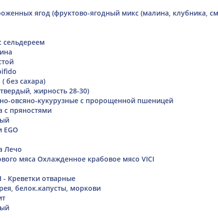
роженных ягод (фруктово-ягодный микс (малина, клубника, с
с сельдереем
нина
стой
ifido
( без сахара)
твердый, жирность 28-30)
но-овсяно-кукурузные с пророщенной пшеницей
а с пряностями
ный
и EGO
а Лечо
вого мяса Охлажденное крабовое мясо VICI
- Креветки отварные
рея, белок.капусты, моркови
ит
ный