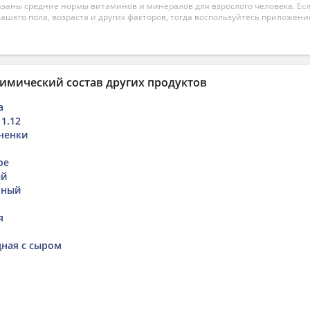
азаны средние нормы витаминов и минералов для взрослого человека. Есл
вашего пола, возраста и других факторов, тогда воспользуйтесь приложен
имический состав других продуктов
а
1.12
ченки
ре
ый
нный
я
ная с сыром
я