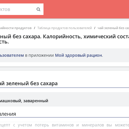
рийности продуктов
Таблица продуктов пользователей
чай зеленый без са
еный без сахара
. Калорийность, химический сост
ть.
ьзователем
в приложении
Мой здоровый рацион
.
й зеленый без сахара
омашковый, заваренный
вления
рецепт с учетом потерь витаминов и минералов вы може