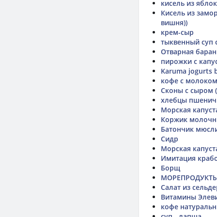
кисель из яблок
Кисель из замо
вишня))
крем-сыр
тыквенный суп 
Отварная бара
пирожки с капу
Karuma jogurts b
кофе с молоком 
Сконы с сыром (
хлебцы пшенич
Морская капуст
Коржик молоч
Батончик мюсл
Сидр
Морская капуст
Имитация крабо
Борщ
МОРЕПРОДУКТЫ 
Салат из сельде
Витамины Элев
кофе натураль
суп - лапша