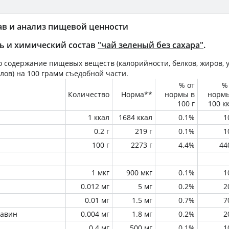
ав и анализ пищевой ценности
ь и химический состав
"чай зеленый без сахара"
.
 содержание пищевых веществ (калорийности, белков, жиров, у
лов) на
100 грамм
съедобной части.
% от
%
Количество
Норма**
нормы в
норм
100 г
100 к
1 ккал
1684 ккал
0.1%
1
0.2 г
219 г
0.1%
1
100 г
2273 г
4.4%
44
1 мкг
900 мкг
0.1%
1
0.012 мг
5 мг
0.2%
2
0.01 мг
1.5 мг
0.7%
7
лавин
0.004 мг
1.8 мг
0.2%
2
0.4 мг
500 мг
0.1%
1