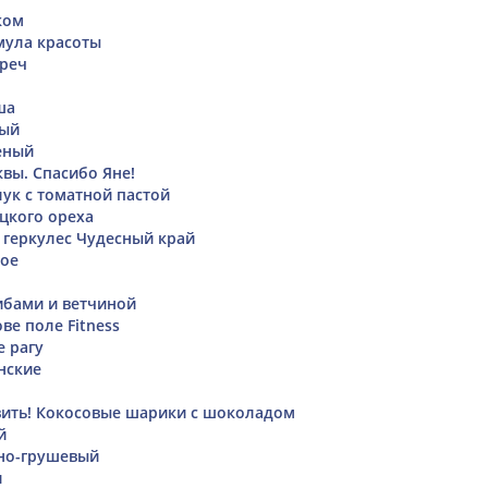
ком
мула красоты
греч
ша
ный
еный
квы. Спасибо Яне!
лук с томатной пастой
ецкого ореха
 геркулес Чудесный край
кое
ибами и ветчиной
ве поле Fitness
 рагу
нские
вить! Кокосовые шарики с шоколадом
й
но-грушевый
и