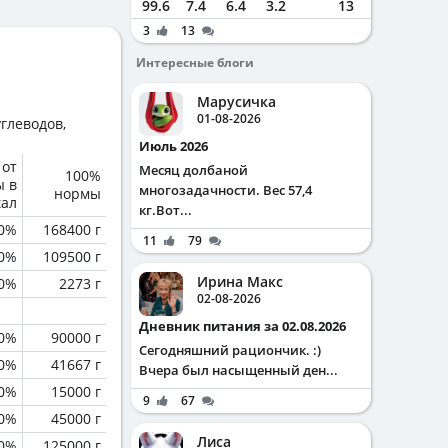
99.6
7.4
6.4
3.2
13
3
13
Интересные блоги
Марусичка
01-08-2026
глеводов,
Июль 2026
 от
Месяц долбаной
100%
ы в
многозадачности. Вес 57,4
нормы
кал
кг.Вот...
0%
168400 г
11
79
0%
109500 г
Ирина Макс
0%
2273 г
02-08-2026
Дневник питания за 02.08.2026
0%
90000 г
Сегодняшний рациончик. :)
0%
41667 г
Вчера был насыщенный ден...
0%
15000 г
9
67
0%
45000 г
Лиса
0%
125000 г