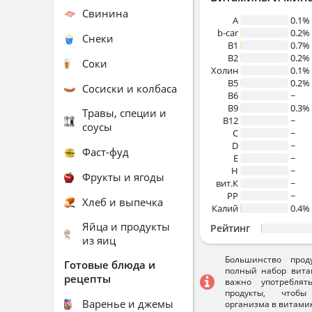
Свинина
A
0.1%
b-car
0.2%
Снеки
В1
0.7%
B2
0.2%
Соки
Холин
0.1%
B5
0.2%
Сосиски и колбаса
B6
~
B9
0.3%
Травы, специи и
B12
~
соусы
C
~
D
~
Фаст-фуд
E
~
H
~
Фрукты и ягоды
вит.К
~
PP
~
Хлеб и выпечка
Калий
0.4%
Яйца и продукты
Рейтинг
из яиц
Большинство прод
Готовые блюда и
полный набор вита
рецепты
важно употребля
продукты, чтобы
Варенье и джемы
организма в витами