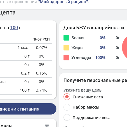
птов в приложении
"Мой здоровый рацион"
.
цепта
ь на
100
г
Доля БЖУ в калорийности
Белки
0
%
0
г
% от РСП
1
ккал
0.07
%
Жиры
0
%
0
г
0
г
0
%
Углеводы
100
%
0
г
0
г
0
%
0.2
г
0.15
%
Получите персональные р
кна
0
г
0
%
100
г
3.74
%
Укажите вашу цель
Снижение веса
Набор массы
 дневник питания
Поддержание веса
ералы