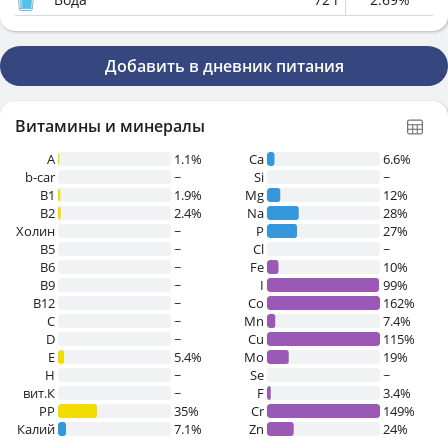
Добавить в дневник питания
Витамины и минералы
A
1.1%
Ca
6.6%
b-car
~
Si
~
В1
1.9%
Mg
12%
B2
2.4%
Na
28%
Холин
~
P
27%
B5
~
Cl
~
B6
~
Fe
10%
B9
~
I
99%
B12
~
Co
162%
C
~
Mn
7.4%
D
~
Cu
115%
E
5.4%
Mo
19%
H
~
Se
~
вит.К
~
F
3.4%
PP
35%
Cr
149%
Калий
7.1%
Zn
24%