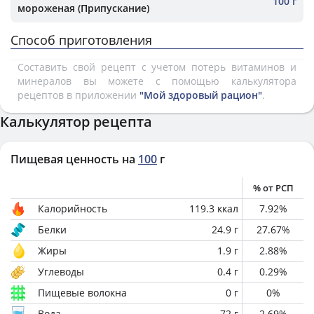
100 г
мороженая (Припускание)
Способ приготовления
Составить свой рецепт с учетом потерь витаминов и
минералов вы можете с помощью калькулятора
рецептов в приложении
"Мой здоровый рацион"
.
Калькулятор рецепта
Пищевая ценность на
100
г
% от РСП
Калорийность
119.3
ккал
7.92
%
Белки
24.9
г
27.67
%
Жиры
1.9
г
2.88
%
Углеводы
0.4
г
0.29
%
Пищевые волокна
0
г
0
%
Вода
72
г
2.69
%