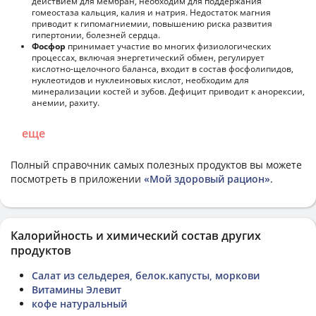
действием для мембран, необходим для поддержания
гомеостаза кальция, калия и натрия. Недостаток магния
приводит к гипомагниемии, повышению риска развития
гипертонии, болезней сердца.
Фосфор
принимает участие во многих физиологических
процессах, включая энергетический обмен, регулирует
кислотно-щелочного баланса, входит в состав фосфолипидов,
нуклеотидов и нуклеиновых кислот, необходим для
минерализации костей и зубов. Дефицит приводит к анорексии,
анемии, рахиту.
еще
Полный справочник самых полезных продуктов вы можете
посмотреть в приложении
«Мой здоровый рацион»
.
Калорийность и химический состав других
продуктов
Салат из сельдерея, белок.капусты, моркови
Витамины Элевит
кофе натуральный