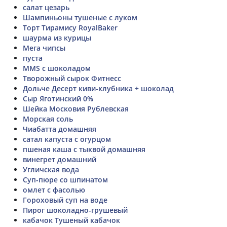
салат цезарь
Шампиньоны тушеные с луком
Торт Тирамису RoyalBaker
шаурма из курицы
Мега чипсы
пуста
MMS с шоколадом
Творожный сырок Фитнесс
Дольче Десерт киви-клубника + шоколад
Сыр Яготинский 0%
Шейка Московия Рублевская
Морская соль
Чиабатта домашняя
сатал капуста с огурцом
пшеная каша с тыквой домашняя
винегрет домашний
Угличская вода
Суп-пюре со шпинатом
омлет с фасолью
Гороховый суп на воде
Пирог шоколадно-грушевый
кабачок Тушеный кабачок