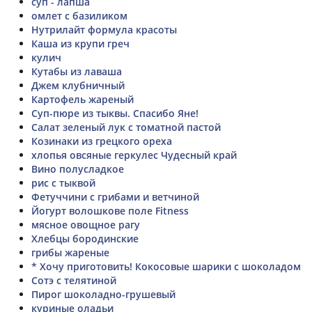
суп - лапша
омлет с базиликом
Нутрилайт формула красоты
Каша из крупи греч
кулич
Кутабы из лаваша
Джем клубничный
Картофель жареный
Суп-пюре из тыквы. Спасибо Яне!
Салат зеленый лук с томатной пастой
Козинаки из грецкого ореха
хлопья овсяные геркулес Чудесный край
Вино полусладкое
рис с тыквой
Фетуччини с грибами и ветчиной
Йогурт волошкове поле Fitness
мясное овощное рагу
Хлебцы бородинские
грибы жареные
* Хочу приготовить! Кокосовые шарики с шоколадом
Сотэ с телятиной
Пирог шоколадно-грушевый
куриные оладьи