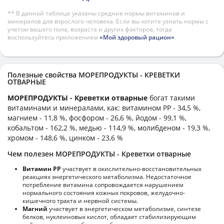
** В данной таблице указаны средние нормы витаминов и
минералов для взрослого человека. Если вы хотите узнать нормы с
учетом вашего пола, возраста и других факторов, тогда
воспользуйтесь приложением
«Мой здоровый рацион»
.
Полезные свойства МОРЕПРОДУКТЫ - КРЕВЕТКИ
ОТВАРНЫЕ
МОРЕПРОДУКТЫ - Креветки отварные
богат такими
витаминами и минералами, как: витамином PP - 34,5 %,
магнием - 11,8 %, фосфором - 26,6 %, йодом - 99,1 %,
кобальтом - 162,2 %, медью - 114,9 %, молибденом - 19,3 %,
хромом - 148,6 %, цинком - 23,6 %
Чем полезен МОРЕПРОДУКТЫ - Креветки отварные
Витамин РР
участвует в окислительно-восстановительных
реакциях энергетического метаболизма. Недостаточное
потребление витамина сопровождается нарушением
нормального состояния кожных покровов, желудочно-
кишечного тракта и нервной системы.
Магний
участвует в энергетическом метаболизме, синтезе
белков, нуклеиновых кислот, обладает стабилизирующим