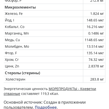
Фосфор, P
212.8 мг
Микроэлементы
Железо, Fe
1.824 мг
Йод, I
148.65 мкг
Кобальт, Co
16.216 мкг
Марганец, Mn
0.1486 мг
Медь, Cu
1148.65 мкг
Молибден, Mo
13.514 мкг
Фтор, F
135.14 мкг
Хром, Cr
74.32 мкг
Цинк, Zn
2.8378 мг
Стеролы (стерины)
Холестерин
283.8 мг
Энергетическая ценность
МОРЕПРОДУКТЫ - Креветки
отварные
составляет 119,3 кКал.
Основной источник: Создан в приложении
пользователем.
Подробнее
.