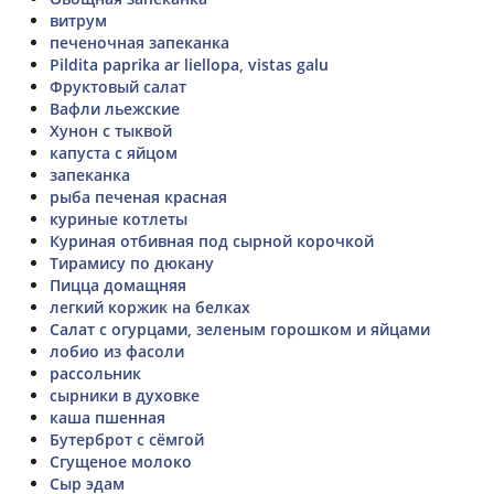
витрум
печеночная запеканка
Pildita paprika ar liellopa, vistas galu
Фруктовый салат
Вафли льежские
Хунон с тыквой
капуста с яйцом
запеканка
рыба печеная красная
куриные котлеты
Куриная отбивная под сырной корочкой
Тирамису по дюкану
Пицца домащняя
легкий коржик на белках
Салат с огурцами, зеленым горошком и яйцами
лобио из фасоли
рассольник
сырники в духовке
каша пшенная
Бутерброт с сёмгой
Сгущеное молоко
Сыр эдам