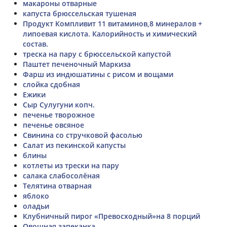
макароны отварные
капуста брюссельская тушеная
Продукт Компливит 11 витаминов,8 минералов +
липоевая кислота. Калорийность и химический
состав.
треска на пару с брюссельской капустой
Паштет печеночный Маркиза
Фарш из индюшатины с рисом и вощами
слойка сдобная
Ежики
Сыр Сулугуни копч.
печенье творожное
печенье овсяное
Свинина со стручковой фасолью
Салат из пекинской капусты
блины
котлеты из трески на пару
салака слабосолёная
Телятина отварная
яблоко
оладьи
Клубничный пирог «Превосходный»на 8 порций
Овощная запеканка