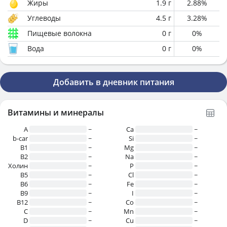
Жиры
1.9
г
2.88
%
Углеводы
4.5
г
3.28
%
Пищевые волокна
0
г
0
%
Вода
0
г
0
%
Добавить в дневник питания
Витамины и минералы
A
~
Ca
~
b-car
~
Si
~
В1
~
Mg
~
B2
~
Na
~
Холин
~
P
~
B5
~
Cl
~
B6
~
Fe
~
B9
~
I
~
B12
~
Co
~
C
~
Mn
~
D
~
Cu
~