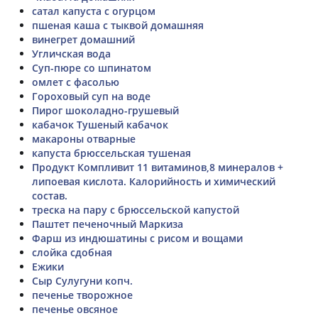
сатал капуста с огурцом
пшеная каша с тыквой домашняя
винегрет домашний
Угличская вода
Суп-пюре со шпинатом
омлет с фасолью
Гороховый суп на воде
Пирог шоколадно-грушевый
кабачок Тушеный кабачок
макароны отварные
капуста брюссельская тушеная
Продукт Компливит 11 витаминов,8 минералов +
липоевая кислота. Калорийность и химический
состав.
треска на пару с брюссельской капустой
Паштет печеночный Маркиза
Фарш из индюшатины с рисом и вощами
слойка сдобная
Ежики
Сыр Сулугуни копч.
печенье творожное
печенье овсяное