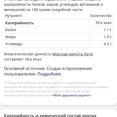
(калорийности, белков, жиров, углеводов, витаминов и
минералов) на
100 грамм
съедобной части.
Нутриент
Количество
Калорийность
39.6 ккал
Белки
1.1 г
Жиры
1.9 г
Углеводы
4.5 г
Энергетическая ценность
Морская капуста Лечо
составляет 39,6 кКал.
Основной источник: Создан в приложении
пользователем.
Подробнее
.
** В данной таблице указаны средние нормы витаминов и
минералов для взрослого человека. Если вы хотите узнать нормы с
учетом вашего пола, возраста и других факторов, тогда
воспользуйтесь приложением
«Мой здоровый рацион»
.
Калорийность и химический состав других