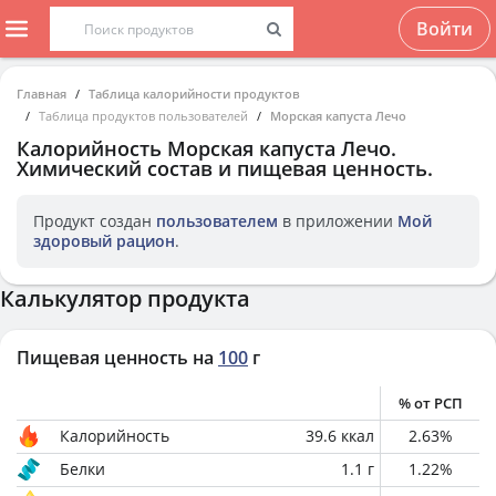
Войти
Главная
Таблица калорийности продуктов
Таблица продуктов пользователей
Морская капуста Лечо
Калорийность
Морская капуста Лечо
.
Химический состав и пищевая ценность.
Продукт создан
пользователем
в приложении
Мой
здоровый рацион
.
Калькулятор продукта
Пищевая ценность на
100
г
% от РСП
Калорийность
39.6
ккал
2.63
%
Белки
1.1
г
1.22
%