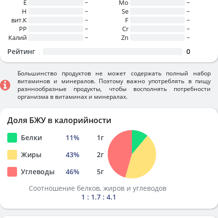
E
~
Mo
~
H
~
Se
~
вит.К
~
F
~
PP
~
Cr
~
Калий
~
Zn
~
Рейтинг
0
Большинство продуктов не может содержать полный набор
витаминов и минералов. Поэтому важно употреблять в пищу
разннообразные продукты, чтобы восполнять потребности
организма в витаминах и минералах.
Доля БЖУ в калорийности
Белки
11
%
1
г
Жиры
43
%
2
г
Углеводы
46
%
5
г
Соотношение белков, жиров и углеводов
1 : 1.7 : 4.1