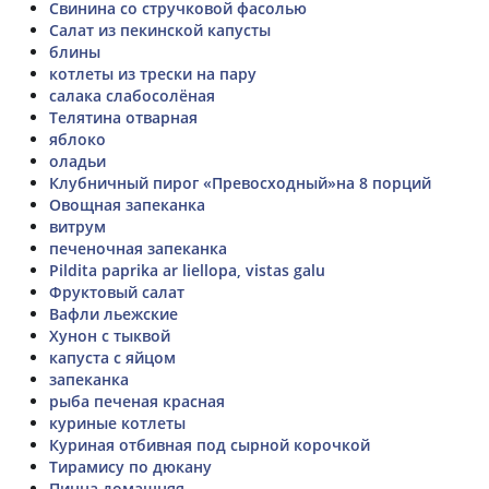
Свинина со стручковой фасолью
Салат из пекинской капусты
блины
котлеты из трески на пару
салака слабосолёная
Телятина отварная
яблоко
оладьи
Клубничный пирог «Превосходный»на 8 порций
Овощная запеканка
витрум
печеночная запеканка
Pildita paprika ar liellopa, vistas galu
Фруктовый салат
Вафли льежские
Хунон с тыквой
капуста с яйцом
запеканка
рыба печеная красная
куриные котлеты
Куриная отбивная под сырной корочкой
Тирамису по дюкану
Пицца домащняя