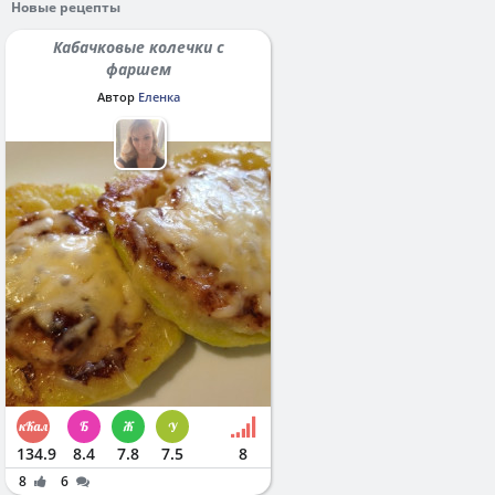
Новые рецепты
Кабачковые колечки с
фаршем
Автор
Еленка
134.9
8.4
7.8
7.5
8
8
6