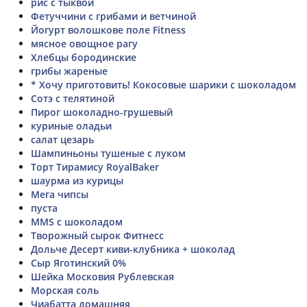
рис с тыквой
Фетуччини с грибами и ветчиной
Йогурт волошкове поле Fitness
мясное овощное рагу
Хлебцы бородинские
грибы жареные
* Хочу приготовить! Кокосовые шарики с шоколадом
Сотэ с телятиной
Пирог шоколадно-грушевый
куриные оладьи
салат цезарь
Шампиньоны тушеные с луком
Торт Тирамису RoyalBaker
шаурма из курицы
Мега чипсы
пуста
MMS с шоколадом
Творожный сырок Фитнесс
Дольче Десерт киви-клубника + шоколад
Сыр Яготинский 0%
Шейка Московия Рублевская
Морская соль
Чиабатта домашняя