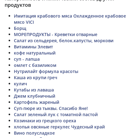
продуктов
Имитация крабового мяса Охлажденное крабовое
мясо VICI
Борщ
МОРЕПРОДУКТЫ - Креветки отварные
Салат из сельдерея, белок.капусты, моркови
Витамины Элевит
кофе натуральный
суп - лапша
омлет с базиликом
Нутрилайт формула красоты
Каша из крупи греч
кулич
Кутабы из лаваша
Джем клубничный
Картофель жареный
Суп-пюре из тыквы. Спасибо Яне!
Салат зеленый лук с томатной пастой
Козинаки из грецкого ореха
хлопья овсяные геркулес Чудесный край
Вино полусладкое