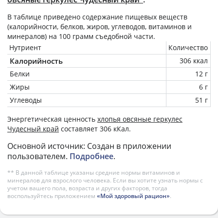
В таблице приведено содержание пищевых веществ
(калорийности, белков, жиров, углеводов, витаминов и
минералов) на
100 грамм
съедобной части.
Нутриент
Количество
Калорийность
306 ккал
Белки
12 г
Жиры
6 г
Углеводы
51 г
Энергетическая ценность
хлопья овсяные геркулес
Чудесный край
составляет 306 кКал.
Основной источник: Создан в приложении
пользователем.
Подробнее
.
** В данной таблице указаны средние нормы витаминов и
минералов для взрослого человека. Если вы хотите узнать нормы с
учетом вашего пола, возраста и других факторов, тогда
воспользуйтесь приложением
«Мой здоровый рацион»
.