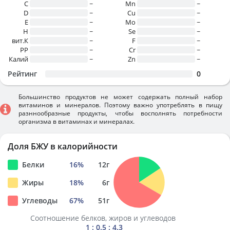
C
~
Mn
~
D
~
Cu
~
E
~
Mo
~
H
~
Se
~
вит.К
~
F
~
PP
~
Cr
~
Калий
~
Zn
~
Рейтинг
0
Большинство продуктов не может содержать полный набор
витаминов и минералов. Поэтому важно употреблять в пищу
разннообразные продукты, чтобы восполнять потребности
организма в витаминах и минералах.
Доля БЖУ в калорийности
Белки
16
%
12
г
Жиры
18
%
6
г
Углеводы
67
%
51
г
Соотношение белков, жиров и углеводов
1 : 0.5 : 4.3