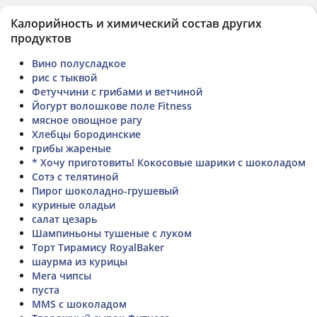
Калорийность и химический состав других
продуктов
Вино полусладкое
рис с тыквой
Фетуччини с грибами и ветчиной
Йогурт волошкове поле Fitness
мясное овощное рагу
Хлебцы бородинские
грибы жареные
* Хочу приготовить! Кокосовые шарики с шоколадом
Сотэ с телятиной
Пирог шоколадно-грушевый
куриные оладьи
салат цезарь
Шампиньоны тушеные с луком
Торт Тирамису RoyalBaker
шаурма из курицы
Мега чипсы
пуста
MMS с шоколадом