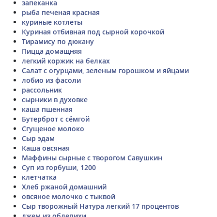
запеканка
рыба печеная красная
куриные котлеты
Куриная отбивная под сырной корочкой
Тирамису по дюкану
Пицца домащняя
легкий коржик на белках
Салат с огурцами, зеленым горошком и яйцами
лобио из фасоли
рассольник
сырники в духовке
каша пшенная
Бутерброт с сёмгой
Сгущеное молоко
Сыр эдам
Каша овсяная
Маффины сырные с творогом Савушкин
Суп из горбуши, 1200
клетчатка
Хлеб ржаной домашний
овсяное молочко с тыквой
Сыр творожный Натура легкий 17 процентов
джем из облепихи