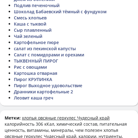
Подлив печеночный
Шоколад Бабаевский тёмный с фундуком
Смесь хлопьев
Каша с тыквой
Сыр плавленный
Чай зеленый
Картофельное пюре
салат из пекинской капусты
Салат с помидорами и орехами
ТЫКВЕННЫЙ ПИРОГ
Рис с овощами
Картошка отварная
Пирог КРУПИНКА
Пирог Выходное удовольствие
Дранники картофельные 2
Леовит каша греч
Метки:
хлопья овсяные геркулес Чудесный край
калорийность 306 кКал, химический состав, питательная
ценность, витамины, минералы, чем полезен хлопья
овсяные геркулес Чудесный край, калории, нутриенты,