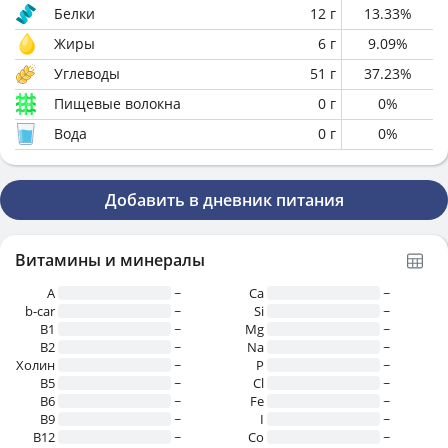
Белки
12
г
13.33
%
Жиры
6
г
9.09
%
Углеводы
51
г
37.23
%
Пищевые волокна
0
г
0
%
Вода
0
г
0
%
Добавить в дневник питания
Витамины и минералы
A
~
Ca
~
b-car
~
Si
~
В1
~
Mg
~
B2
~
Na
~
Холин
~
P
~
B5
~
Cl
~
B6
~
Fe
~
B9
~
I
~
B12
~
Co
~