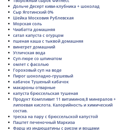
Творожный сырок Фитнесс
Дольче Десерт киви-клубника + шоколад
Сыр Яготинский 0%
Шейка Московия Рублевская
Морская соль
Чиабатта домашняя
сатал капуста с огурцом
пшеная каша с тыквой домашняя
винегрет домашний
Угличская вода
Суп-пюре со шпинатом
омлет с фасолью
Гороховый суп на воде
Пирог шоколадно-грушевый
кабачок Тушеный кабачок
макароны отварные
капуста брюссельская тушеная
Продукт Компливит 11 витаминов,8 минералов +
липоевая кислота. Калорийность и химический
состав.
треска на пару с брюссельской капустой
Паштет печеночный Маркиза
Фарш из индюшатины с рисом и вощами