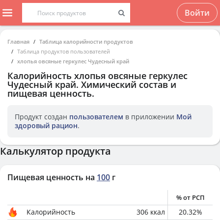
Войти
Главная
Таблица калорийности продуктов
Таблица продуктов пользователей
хлопья овсяные геркулес Чудесный край
Калорийность
хлопья овсяные геркулес
Чудесный край
. Химический состав и
пищевая ценность.
Продукт создан
пользователем
в приложении
Мой
здоровый рацион
.
Калькулятор продукта
Пищевая ценность на
100
г
% от РСП
Калорийность
306
ккал
20.32
%