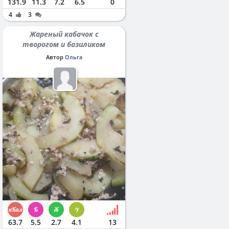
131.9
11.3
7.2
6.5
0
4
3
Жареный кабачок с
творогом и базиликом
Автор
Ольга
63.7
5.5
2.7
4.1
13