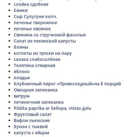
слойка сдобная
Ежики
Сыр Сулугуни копч.
печенье творожное
печенье овсяное
Свинина со стручковой фасолью
Салат из пекинской капусты
блины
котлеты из трески на пару
салака слабосолёная
Телятина отварная
яблоко
оладьи
Клубничный пирог «Превосходный»на 8 порций
Овощная запеканка
витрум
печеночная запеканка
Pildita paprika ar liellopa, vistas galu
Фруктовый салат
Вафли льежские
Хунон с тыквой
капуста с яйцом