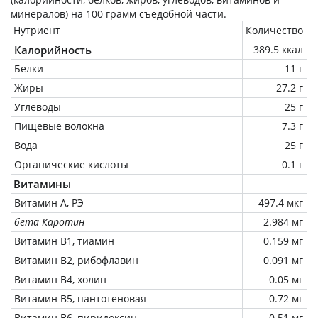
минералов) на
100 грамм
съедобной части.
Нутриент
Количество
Калорийность
389.5 ккал
Белки
11 г
Жиры
27.2 г
Углеводы
25 г
Пищевые волокна
7.3 г
Вода
25 г
Органические кислоты
0.1 г
Витамины
Витамин А, РЭ
497.4 мкг
бета Каротин
2.984 мг
Витамин В1, тиамин
0.159 мг
Витамин В2, рибофлавин
0.091 мг
Витамин В4, холин
0.05 мг
Витамин В5, пантотеновая
0.72 мг
Витамин В6, пиридоксин
0.51 мг