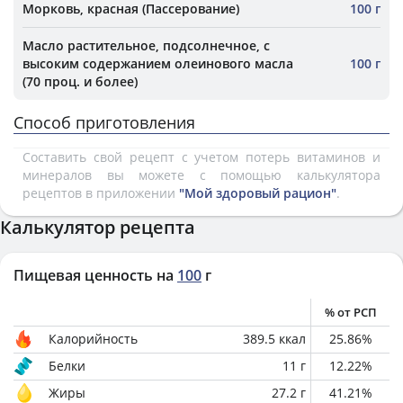
Морковь, красная (Пассерование)
100 г
Масло растительное, подсолнечное, с
высоким содержанием олеинового масла
100 г
(70 проц. и более)
Способ приготовления
Составить свой рецепт с учетом потерь витаминов и
минералов вы можете с помощью калькулятора
рецептов в приложении
"Мой здоровый рацион"
.
Калькулятор рецепта
Пищевая ценность на
100
г
% от РСП
Калорийность
389.5
ккал
25.86
%
Белки
11
г
12.22
%
Жиры
27.2
г
41.21
%