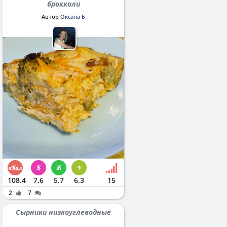
брокколи
Автор
Оксана Б
108.4
7.6
5.7
6.3
15
2
7
Сырники низкоуглеводные