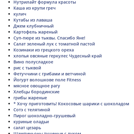
Нутрилайт формула красоты
Каша из крупи греч
кулич
Кутабы из лаваша
Джем клубничный
Картофель жареный
Суп-пюре из тыквы. Спасибо Яне!
Салат зеленый лук с томатной пастой
Козинаки из грецкого ореха
хлопья овсяные геркулес Чудесный край
Вино полусладкое
рис с тыквой
Фетуччини с грибами и ветчиной
Йогурт волошкове поле Fitness
мясное овощное рагу
Хлебцы бородинские
грибы жареные
* Хочу приготовить! Кокосовые шарики с шоколадом
Сотэ с телятиной
Пирог шоколадно-грушевый
куриные оладьи
салат цезарь
Шампиньоны тушеные с луком