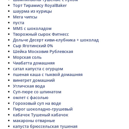
Торт Тирамису RoyalBaker
шаурма из курицы
Мега чипсы
пуста
MMS с шоколадом
Творожный сырок Фитнесс
Дольче Десерт киви-клубника + шоколад
Сыр Яготинский 0%
Шейка Московия Рублевская
Морская соль
Чиабатта домашняя
сатал капуста с огурцом
пшеная каша с тыквой домашняя
винегрет домашний
Угличская вода
Суп-пюре со шпинатом
омлет с фасолью
Гороховый суп на воде
Пирог шоколадно-грушевый
кабачок Тушеный кабачок
макароны отварные
капуста брюссельская тушеная