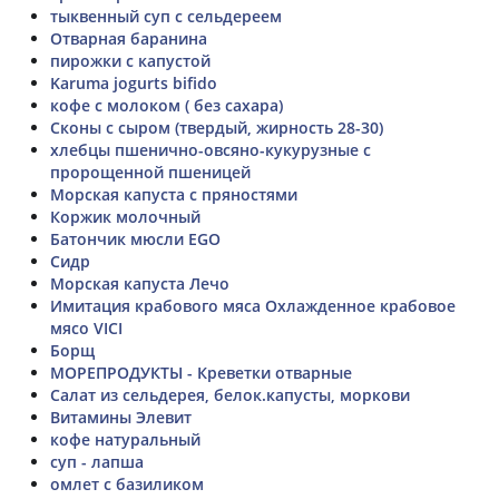
тыквенный суп с сельдереем
Отварная баранина
пирожки с капустой
Karuma jogurts bifido
кофе с молоком ( без сахара)
Сконы с сыром (твердый, жирность 28-30)
хлебцы пшенично-овсяно-кукурузные с
пророщенной пшеницей
Морская капуста с пряностями
Коржик молочный
Батончик мюсли EGO
Сидр
Морская капуста Лечо
Имитация крабового мяса Охлажденное крабовое
мясо VICI
Борщ
МОРЕПРОДУКТЫ - Креветки отварные
Салат из сельдерея, белок.капусты, моркови
Витамины Элевит
кофе натуральный
суп - лапша
омлет с базиликом