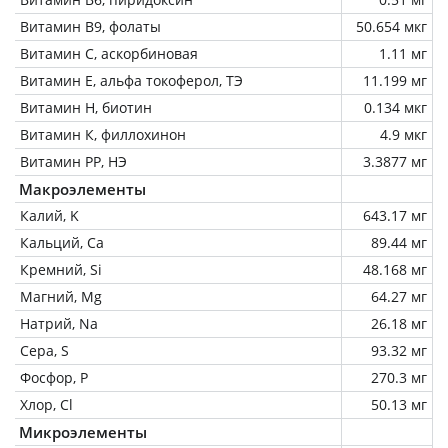
Витамин В9, фолаты
50.654 мкг
Витамин C, аскорбиновая
1.11 мг
Витамин Е, альфа токоферол, ТЭ
11.199 мг
Витамин Н, биотин
0.134 мкг
Витамин К, филлохинон
4.9 мкг
Витамин РР, НЭ
3.3877 мг
Макроэлементы
Калий, K
643.17 мг
Кальций, Ca
89.44 мг
Кремний, Si
48.168 мг
Магний, Mg
64.27 мг
Натрий, Na
26.18 мг
Сера, S
93.32 мг
Фосфор, P
270.3 мг
Хлор, Cl
50.13 мг
Микроэлементы