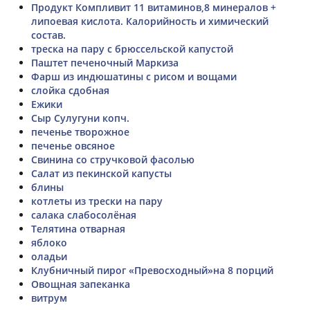
Продукт Компливит 11 витаминов,8 минералов +
липоевая кислота. Калорийность и химический
состав.
треска на пару с брюссельской капустой
Паштет печеночный Маркиза
Фарш из индюшатины с рисом и вощами
слойка сдобная
Ежики
Сыр Сулугуни копч.
печенье творожное
печенье овсяное
Свинина со стручковой фасолью
Салат из пекинской капусты
блины
котлеты из трески на пару
салака слабосолёная
Телятина отварная
яблоко
оладьи
Клубничный пирог «Превосходный»на 8 порций
Овощная запеканка
витрум