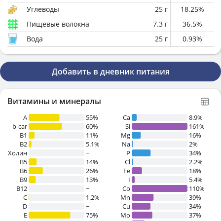
Углеводы
25
г
18.25
%
Пищевые волокна
7.3
г
36.5
%
Вода
25
г
0.93
%
Добавить в дневник питания
Витамины и минералы
A
55%
Ca
8.9%
b-car
60%
Si
161%
В1
11%
Mg
16%
B2
5.1%
Na
2%
Холин
~
P
34%
B5
14%
Cl
2.2%
B6
26%
Fe
18%
B9
13%
I
5.4%
B12
~
Co
110%
C
1.2%
Mn
39%
D
~
Cu
34%
E
75%
Mo
37%