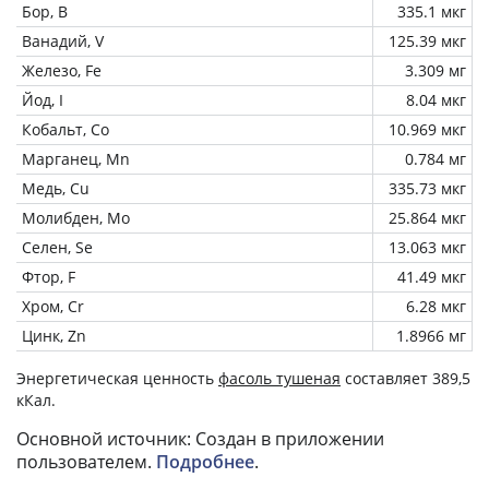
Бор, B
335.1 мкг
Ванадий, V
125.39 мкг
Железо, Fe
3.309 мг
Йод, I
8.04 мкг
Кобальт, Co
10.969 мкг
Марганец, Mn
0.784 мг
Медь, Cu
335.73 мкг
Молибден, Mo
25.864 мкг
Селен, Se
13.063 мкг
Фтор, F
41.49 мкг
Хром, Cr
6.28 мкг
Цинк, Zn
1.8966 мг
Энергетическая ценность
фасоль тушеная
составляет 389,5
кКал.
Основной источник: Создан в приложении
пользователем.
Подробнее
.