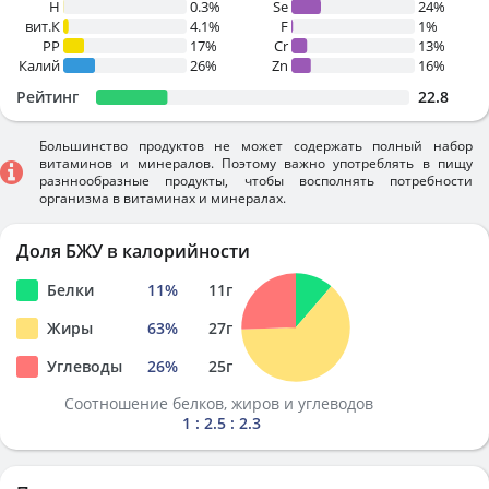
H
0.3%
Se
24%
вит.К
4.1%
F
1%
PP
17%
Cr
13%
Калий
26%
Zn
16%
Рейтинг
22.8
Большинство продуктов не может содержать полный набор
витаминов и минералов. Поэтому важно употреблять в пищу
разннообразные продукты, чтобы восполнять потребности
организма в витаминах и минералах.
Доля БЖУ в калорийности
Белки
11
%
11
г
Жиры
63
%
27
г
Углеводы
26
%
25
г
Соотношение белков, жиров и углеводов
1 : 2.5 : 2.3