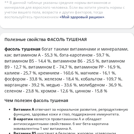
** В данной таблице указаны средние нормы витаминов и
минералов для взрослого человека. Если вы хотите узнать нормы с
учетом вашего пола, возраста и других факторов, тогда
воспользуйтесь приложением
«Мой здоровый рацион»
.
Полезные свойства ФАСОЛЬ ТУШЕНАЯ
фасоль тушеная
богат такими витаминами и минералами,
как: витамином А - 55,3 %, бэта-каротином - 59,7 %,
витамином B5 - 14,4 %, витамином B6 - 25,5 %, витамином
B9 - 12,7 %, витамином E - 74,7 %, витамином PP - 16,9 %,
калием - 25,7 %, кремнием - 160,6 %, магнием - 16,1 %,
фосфором - 33,8 %, железом - 18,4 %, кобальтом - 109,7 %,
марганцем - 39,2 %, медью - 33,6 %, молибденом - 36,9 %,
селеном - 23,8 %, хромом - 12,6 %, цинком - 15,8 %
Чем полезен фасоль тушеная
Витамин А
отвечает за нормальное развитие, репродуктивную
функцию, здоровье кожи и глаз, поддержание иммунитета.
В-каротин
является провитамином А и обладает
антиоксидантными свойствами. 6 мкг бета-каротина
эквивалентны 1 мкг витамина А.
Витамин В5
участвует в белковом, жировом, углеводном