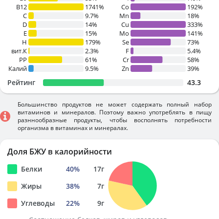
B12
1741%
Co
192%
C
9.7%
Mn
18%
D
14%
Cu
333%
E
15%
Mo
141%
H
179%
Se
73%
вит.К
2.3%
F
5.4%
PP
61%
Cr
58%
Калий
9.5%
Zn
39%
Рейтинг
43.3
Большинство продуктов не может содержать полный набор
витаминов и минералов. Поэтому важно употреблять в пищу
разннообразные продукты, чтобы восполнять потребности
организма в витаминах и минералах.
Доля БЖУ в калорийности
Белки
40
%
17
г
Жиры
38
%
7
г
Углеводы
22
%
9
г