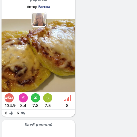
Автор
Еленка
134.9
8.4
7.8
7.5
8
8
6
Хлеб ржаной