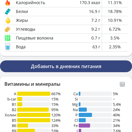
Калорийность
170.3
ккал
11.31
%
Белки
16.9
г
18.78
%
Жиры
7.2
г
10.91
%
Углеводы
9.2
г
6.72
%
Пищевые волокна
0.7
г
3.5
%
Вода
63
г
2.35
%
Добавить в дневник питания
Витамины и минералы
A
667%
Ca
5%
b-car
15%
Si
~
В1
15%
Mg
5.4%
B2
95%
Na
24%
Холин
120%
P
40%
B5
124%
Cl
21%
B6
33%
Fe
34%
B9
53%
I
7.6%