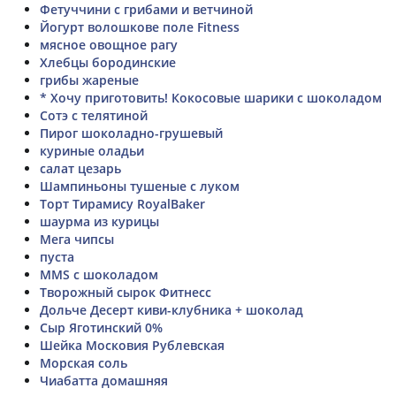
Фетуччини с грибами и ветчиной
Йогурт волошкове поле Fitness
мясное овощное рагу
Хлебцы бородинские
грибы жареные
* Хочу приготовить! Кокосовые шарики с шоколадом
Сотэ с телятиной
Пирог шоколадно-грушевый
куриные оладьи
салат цезарь
Шампиньоны тушеные с луком
Торт Тирамису RoyalBaker
шаурма из курицы
Мега чипсы
пуста
MMS с шоколадом
Творожный сырок Фитнесс
Дольче Десерт киви-клубника + шоколад
Сыр Яготинский 0%
Шейка Московия Рублевская
Морская соль
Чиабатта домашняя