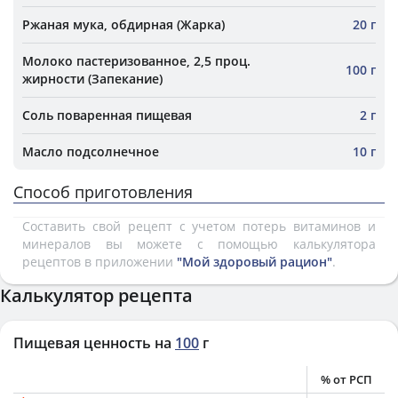
Ржаная мука, обдирная (Жарка)
20 г
Молоко пастеризованное, 2,5 проц.
100 г
жирности (Запекание)
Соль поваренная пищевая
2 г
Масло подсолнечное
10 г
Способ приготовления
Составить свой рецепт с учетом потерь витаминов и
минералов вы можете с помощью калькулятора
рецептов в приложении
"Мой здоровый рацион"
.
Калькулятор рецепта
Пищевая ценность на
100
г
% от РСП