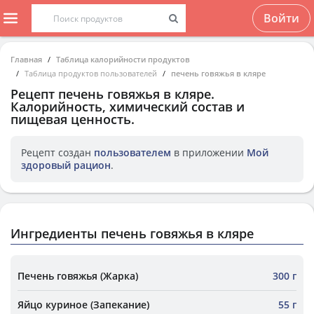
Войти
Главная
Таблица калорийности продуктов
Таблица продуктов пользователей
печень говяжья в кляре
Рецепт
печень говяжья в кляре
.
Калорийность, химический состав и
пищевая ценность.
Рецепт создан
пользователем
в приложении
Мой
здоровый рацион
.
Ингредиенты печень говяжья в кляре
Печень говяжья (Жарка)
300 г
Яйцо куриное (Запекание)
55 г