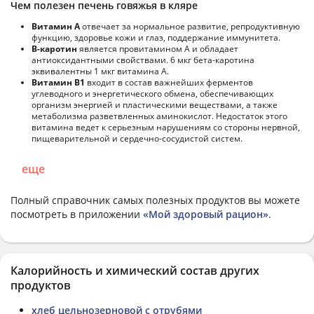
Чем полезен печень говяжья в кляре
Витамин А
отвечает за нормальное развитие, репродуктивную
функцию, здоровье кожи и глаз, поддержание иммунитета.
В-каротин
является провитамином А и обладает
антиоксидантными свойствами. 6 мкг бета-каротина
эквивалентны 1 мкг витамина А.
Витамин В1
входит в состав важнейших ферментов
углеводного и энергетического обмена, обеспечивающих
организм энергией и пластическими веществами, а также
метаболизма разветвленных аминокислот. Недостаток этого
витамина ведет к серьезным нарушениям со стороны нервной,
пищеварительной и сердечно-сосудистой систем.
еще
Полный справочник самых полезных продуктов вы можете
посмотреть в приложении
«Мой здоровый рацион»
.
Калорийность и химический состав других
продуктов
хлеб цельнозерновой с отрубями