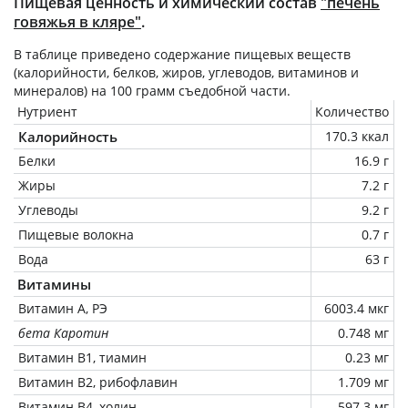
Пищевая ценность и химический состав
"печень
говяжья в кляре"
.
В таблице приведено содержание пищевых веществ
(калорийности, белков, жиров, углеводов, витаминов и
минералов) на
100 грамм
съедобной части.
Нутриент
Количество
Калорийность
170.3 ккал
Белки
16.9 г
Жиры
7.2 г
Углеводы
9.2 г
Пищевые волокна
0.7 г
Вода
63 г
Витамины
Витамин А, РЭ
6003.4 мкг
бета Каротин
0.748 мг
Витамин В1, тиамин
0.23 мг
Витамин В2, рибофлавин
1.709 мг
Витамин В4, холин
597.3 мг