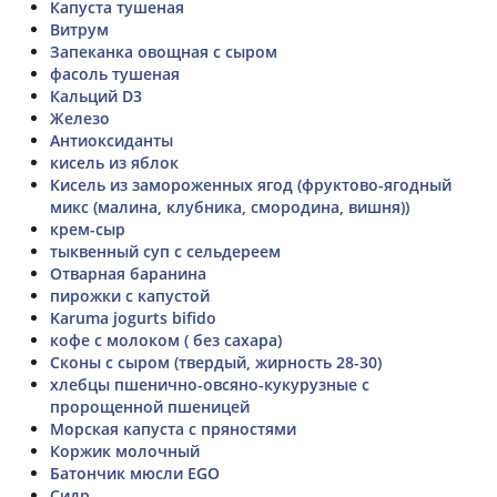
Капуста тушеная
Витрум
Запеканка овощная с сыром
фасоль тушеная
Кальций D3
Железо
Антиоксиданты
кисель из яблок
Кисель из замороженных ягод (фруктово-ягодный
микс (малина, клубника, смородина, вишня))
крем-сыр
тыквенный суп с сельдереем
Отварная баранина
пирожки с капустой
Karuma jogurts bifido
кофе с молоком ( без сахара)
Сконы с сыром (твердый, жирность 28-30)
хлебцы пшенично-овсяно-кукурузные с
пророщенной пшеницей
Морская капуста с пряностями
Коржик молочный
Батончик мюсли EGO
Сидр