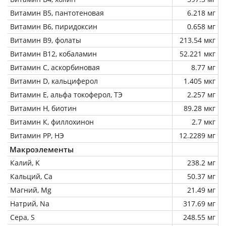
Витамин В5, пантотеновая
6.218 мг
Витамин В6, пиридоксин
0.658 мг
Витамин В9, фолаты
213.54 мкг
Витамин В12, кобаламин
52.221 мкг
Витамин C, аскорбиновая
8.77 мг
Витамин D, кальциферол
1.405 мкг
Витамин Е, альфа токоферол, ТЭ
2.257 мг
Витамин Н, биотин
89.28 мкг
Витамин К, филлохинон
2.7 мкг
Витамин РР, НЭ
12.2289 мг
Макроэлементы
Калий, K
238.2 мг
Кальций, Ca
50.37 мг
Магний, Mg
21.49 мг
Натрий, Na
317.69 мг
Сера, S
248.55 мг