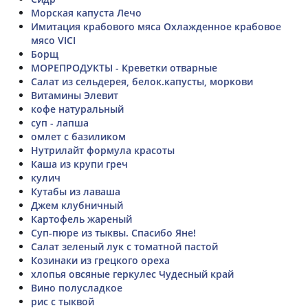
Морская капуста Лечо
Имитация крабового мяса Охлажденное крабовое
мясо VICI
Борщ
МОРЕПРОДУКТЫ - Креветки отварные
Салат из сельдерея, белок.капусты, моркови
Витамины Элевит
кофе натуральный
суп - лапша
омлет с базиликом
Нутрилайт формула красоты
Каша из крупи греч
кулич
Кутабы из лаваша
Джем клубничный
Картофель жареный
Суп-пюре из тыквы. Спасибо Яне!
Салат зеленый лук с томатной пастой
Козинаки из грецкого ореха
хлопья овсяные геркулес Чудесный край
Вино полусладкое
рис с тыквой