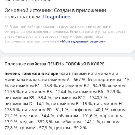
Основной источник: Создан в приложении
пользователем.
Подробнее
.
** В данной таблице указаны средние нормы витаминов и
минералов для взрослого человека. Если вы хотите узнать нормы с
учетом вашего пола, возраста и других факторов, тогда
воспользуйтесь приложением
«Мой здоровый рацион»
.
Полезные свойства ПЕЧЕНЬ ГОВЯЖЬЯ В КЛЯРЕ
печень говяжья в кляре
богат такими витаминами и
минералами, как: витамином А - 667 %, бэта-каротином - 15
%, витамином B1 - 15,3 %, витамином B2 - 94,9 %, холином -
119,5 %, витамином B5 - 124,4 %, витамином B6 - 32,9 %,
витамином B9 - 53,4 %, витамином B12 - 1740,7 %,
витамином D - 14,1 %, витамином E - 15 %, витамином H -
178,6 %, витамином PP - 61,1 %, фосфором - 40,1 %, хлором -
21,2 %, железом - 34,4 %, кобальтом - 191,6 %, марганцем -
17,9 %, медью - 332,6 %, молибденом - 141,1 %, селеном -
72,8 %, хромом - 57,9 %, цинком - 39,2 %