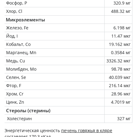
Фосфор, P
320.9 мг
Хлор, Cl
488.32 мг
Микроэлементы
Железо, Fe
6.198 мг
Йод, I
11.47 мкг
Кобальт, Co
19.162 мкг
Марганец, Mn
0.3584 мг
Медь, Cu
3326.32 мкг
Молибден, Mo
98.78 мкг
Селен, Se
40.039 мкг
Фтор, F
216.14 мкг
Хром, Cr
28.96 мкг
Цинк, Zn
4.7019 мг
Стеролы (стерины)
Холестерин
327 мг
Энергетическая ценность
печень говяжья в кляре
составляет 170,3 кКал.