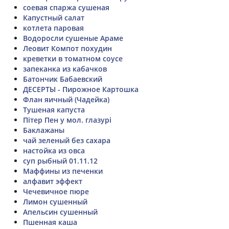
соевая спаржа сушеная
Капустный салат
котлета паровая
Водоросли сушеные Араме
Леовит Компот похудин
креветки в томатном соусе
запеканка из кабачков
Батончик Бабаевский
ДЕСЕРТЫ - Пирожное Картошка
Флан яичный (Чадейка)
Тушеная капуста
Пітер Пен у мол. глазурі
Баклажаны
чай зеленый без сахара
настойка из овса
суп рыбный 01.11.12
Маффины из печенки
алфавит эффект
Чечевичное пюре
Лимон сушенный
Апельсин сушенный
Пшенная каша