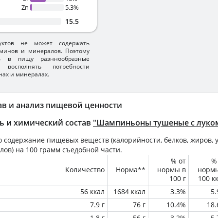
Zn
5.3%
15.5
уктов не может содержать
минов и минералов. Поэтому
ть в пищу разннообразные
 восполнять потребности
нах и минералах.
ав и анализ пищевой ценности
ь и химический состав
"Шампиньоны тушеные с луко
 содержание пищевых веществ (калорийности, белков, жиров, у
лов) на
100 грамм
съедобной части.
% от
%
Количество
Норма**
нормы в
норм
100 г
100 к
56 ккал
1684 ккал
3.3%
5
7.9 г
76 г
10.4%
18
1.8 г
56 г
3.2%
5