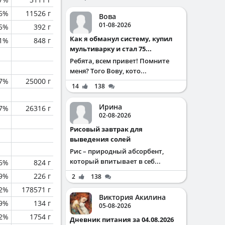
.6%
11526 г
Вова
01-08-2026
.5%
392 г
Как я обманул систему, купил
.1%
848 г
мультиварку и стал 75...
Ребята, всем привет! Помните
меня? Того Вову, кото...
.7%
25000 г
14
138
Ирина
.7%
26316 г
02-08-2026
Рисовый завтрак для
выведения солей
Рис – природный абсорбент,
который впитывает в себ...
.6%
824 г
.9%
226 г
2
138
.2%
178571 г
Виктория Акилина
.9%
134 г
05-08-2026
.2%
1754 г
Дневник питания за 04.08.2026