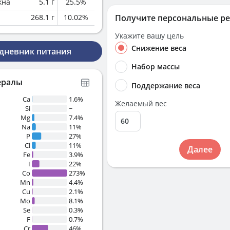
кна
5.1
г
25.5
%
268.1
г
10.02
%
Получите персональные р
Укажите вашу цель
Снижение веса
 дневник питания
Набор массы
ералы
Поддержание веса
Ca
1.6%
Желаемый вес
Si
~
Mg
7.4%
Na
11%
P
27%
Cl
11%
Далее
Fe
3.9%
I
22%
Co
273%
Mn
4.4%
Cu
2.1%
Mo
8.1%
Se
0.3%
F
0.7%
Cr
46%