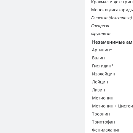
Крахмал и декстри
Моно- и дисахариды
Глюкоза (декстроза)
Сахароза
Фруктоза
Незаменимые ам
Аргинин*
Валин
Гистидин*
Изолейцин
Лейцин
Лизин
Метионин
Метионин + Цисте
Треонин
Триптофан
Фенилаланин