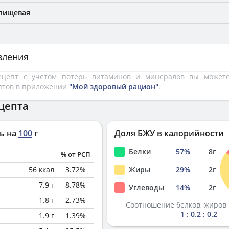
 пищевая
вления
рецепт с учетом потерь витаминов и минералов вы може
птов в приложении
"Мой здоровый рацион"
.
цепта
ь на
100
г
Доля БЖУ в калорийности
Белки
57
%
8
г
% от РСП
56
ккал
3.72
%
Жиры
29
%
2
г
7.9
г
8.78
%
Углеводы
14
%
2
г
1.8
г
2.73
%
Соотношение белков, жиров 
1 : 0.2 : 0.2
1.9
г
1.39
%