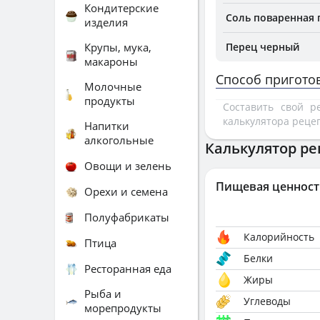
Кондитерские
Соль поваренная
изделия
Крупы, мука,
Перец черный
макароны
Способ пригото
Молочные
продукты
Составить свой 
калькулятора реце
Напитки
алкогольные
Калькулятор ре
Овощи и зелень
Пищевая ценност
Орехи и семена
Полуфабрикаты
Калорийность
Птица
Белки
Ресторанная еда
Жиры
Рыба и
Углеводы
морепродукты