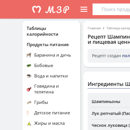
Таблицы
Главная
Таблица кало
калорийности
Рецепт
Шампин
и пищевая ценн
Продукты питания
Баранина и дичь
Рецепт создан
пол
Бобовые
Вода и напитки
Ингредиенты Ш
Говядина и
телятина
Шампиньоны
Грибы
Детское питание
Лук репчатый (Па
Жиры и масла
Чеснок луковица 