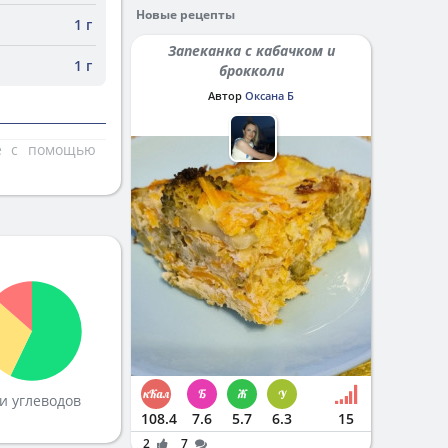
Новые рецепты
1 г
Запеканка с кабачком и
1 г
брокколи
Автор
Оксана Б
те с помощью
и углеводов
108.4
7.6
5.7
6.3
15
2
7