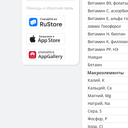
Витамин В9, фолаты
Помощь и обратная связь
Витамин C, аскорби
Витамин Е, альфа т
гамма Токоферол
Витамин Н, биотин
Витамин К, филлох
Витамин РР, НЭ
Ниацин
Бетаин
Макроэлементы
Калий, K
Кальций, Ca
Магний, Mg
Натрий, Na
Сера, S
Фосфор, P
Хлор, Cl