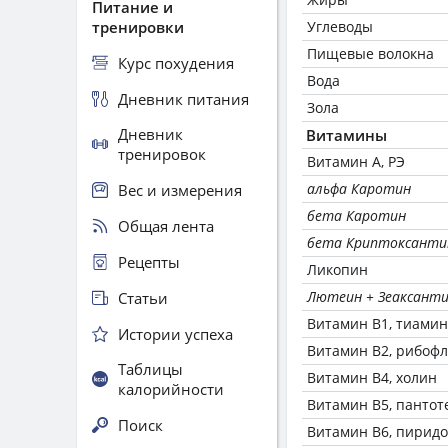
Питание и
тренировки
Углеводы
Пищевые волокна
Курс похудения
Вода
Дневник питания
Зола
Дневник
Витамины
тренировок
Витамин А, РЭ
альфа Каротин
Вес и измерения
бета Каротин
Общая лента
бета Криптоксанти
Рецепты
Ликопин
Лютеин + Зеаксант
Статьи
Витамин В1, тиамин
Истории успеха
Витамин В2, рибоф
Таблицы
Витамин В4, холин
калорийности
Витамин В5, пантот
Поиск
Витамин В6, пирид