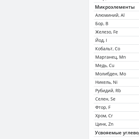
Микроэлементы
Алюминий, Al
Бор, B
Железо, Fe
Йод, I
Кобальт, Co
Марганец, Mn
Медь, Cu
Молибден, Mo
Никель, Ni
Рубидий, Rb
Селен, Se
Фтор, F
Хром, Cr
Цинк, Zn
Усвояемые углев