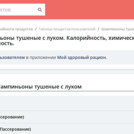
рийности продуктов
Таблица продуктов пользователей
Шампиньоны тушен
ьоны тушеные с луком
. Калорийность, химичес
ость.
ьзователем
в приложении
Мой здоровый рацион
.
ампиньоны тушеные с луком
ссерование)
(Пассерование)