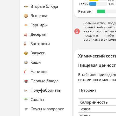
Калий
39%
Вторые блюда
Рейтинг
Выпечка
Большинство прод
Гарниры
полный набор вита
важно употребля
Десерты
продукты, чтобы
организма в витами
Заготовки
Закуски
Химический сост
Каши
Пищевая ценност
Напитки
В таблице приведено
витаминов и минера
Первые блюда
Полуфабрикаты
Нутриент
Салаты
Калорийность
Соусы и заправки
Белки
Жиры