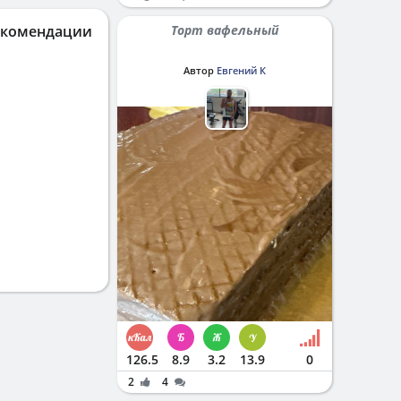
екомендации
Торт вафельный
Автор
Евгений К
126.5
8.9
3.2
13.9
0
2
4