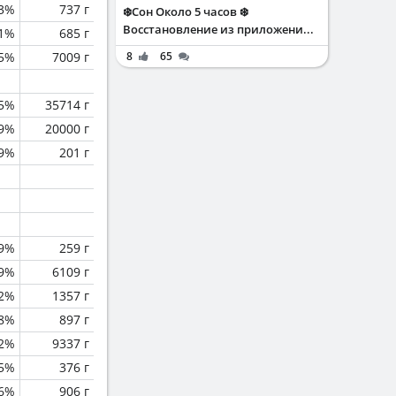
.3%
737 г
❄️Сон Около 5 часов ❄️
Восстановление из приложени...
.1%
685 г
.5%
7009 г
8
65
.5%
35714 г
.9%
20000 г
.9%
201 г
.9%
259 г
.9%
6109 г
.2%
1357 г
.8%
897 г
2%
9337 г
.5%
376 г
.6%
906 г