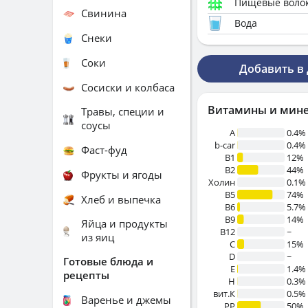
Пищевые воло
Свинина
Вода
Снеки
Соки
Добавить в
Сосиски и колбаса
Витамины и мин
Травы, специи и
соусы
A
0.4%
b-car
0.4%
Фаст-фуд
В1
12%
B2
44%
Фрукты и ягоды
Холин
0.1%
B5
74%
Хлеб и выпечка
B6
5.7%
B9
14%
Яйца и продукты
B12
~
из яиц
C
15%
D
~
Готовые блюда и
E
1.4%
рецепты
H
0.3%
вит.К
0.5%
Варенье и джемы
PP
50%