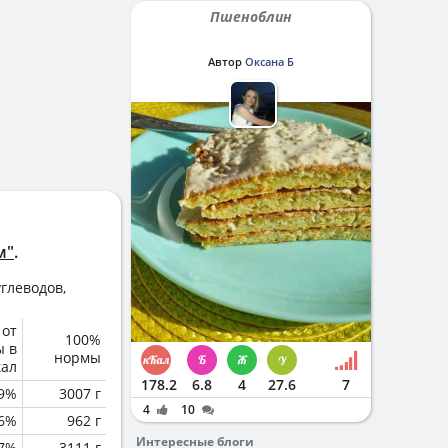
Пшеноблин
Автор
Оксана Б
м"
.
глеводов,
 от
100%
ы в
нормы
кал
178.2
6.8
4
27.6
7
.9%
3007 г
4
10
.6%
962 г
Интересные блоги
.7%
3111 г