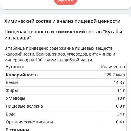
Химический состав и анализ пищевой ценности
Пищевая ценность и химический состав
"Кутабы
из лаваша"
.
В таблице приведено содержание пищевых веществ
(калорийности, белков, жиров, углеводов, витаминов и
минералов) на
100 грамм
съедобной части.
Нутриент
Количество
Калорийность
229.2 ккал
Белки
14.3 г
Жиры
11 г
Углеводы
18 г
Пищевые волокна
0.9 г
Вода
34 г
Органические кислоты
0.4 г
Витамины