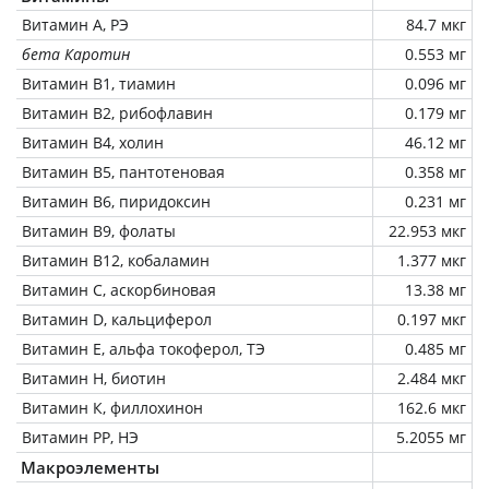
Витамин А, РЭ
84.7 мкг
бета Каротин
0.553 мг
Витамин В1, тиамин
0.096 мг
Витамин В2, рибофлавин
0.179 мг
Витамин В4, холин
46.12 мг
Витамин В5, пантотеновая
0.358 мг
Витамин В6, пиридоксин
0.231 мг
Витамин В9, фолаты
22.953 мкг
Витамин В12, кобаламин
1.377 мкг
Витамин C, аскорбиновая
13.38 мг
Витамин D, кальциферол
0.197 мкг
Витамин Е, альфа токоферол, ТЭ
0.485 мг
Витамин Н, биотин
2.484 мкг
Витамин К, филлохинон
162.6 мкг
Витамин РР, НЭ
5.2055 мг
Макроэлементы