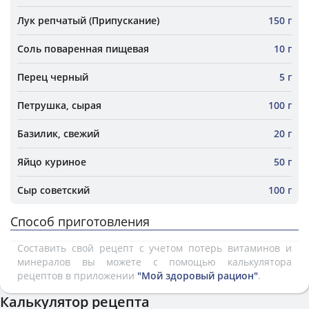
Лук репчатый (Припускание)
150 г
Соль поваренная пищевая
10 г
Перец черный
5 г
Петрушка, сырая
100 г
Базилик, свежий
20 г
Яйцо куриное
50 г
Сыр советский
100 г
Способ приготовления
Составить свой рецепт с учетом потерь витаминов и
минералов вы можете с помощью калькулятора
рецептов в приложении
"Мой здоровый рацион"
.
Калькулятор рецепта