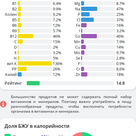
В1
6.4%
Mg
8.7%
B2
9.9%
Na
47%
Холин
9.2%
P
25%
B5
7.2%
Cl
37%
B6
12%
Fe
16%
B9
5.7%
I
3.2%
B12
46%
Co
46%
C
15%
Mn
7.9%
D
2%
Cu
14%
E
3.2%
Mo
9.7%
H
5%
Se
2.8%
вит.К
136%
F
0.9%
PP
26%
Cr
8.6%
Калий
12%
Zn
18%
Рейтинг
14.8
Большинство продуктов не может содержать полный набор
витаминов и минералов. Поэтому важно употреблять в пищу
разннообразные продукты, чтобы восполнять потребности
организма в витаминах и минералах.
Доля БЖУ в калорийности