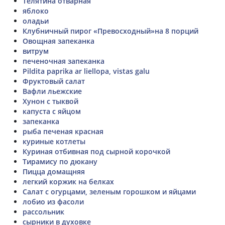
Телятина отварная
яблоко
оладьи
Клубничный пирог «Превосходный»на 8 порций
Овощная запеканка
витрум
печеночная запеканка
Pildita paprika ar liellopa, vistas galu
Фруктовый салат
Вафли льежские
Хунон с тыквой
капуста с яйцом
запеканка
рыба печеная красная
куриные котлеты
Куриная отбивная под сырной корочкой
Тирамису по дюкану
Пицца домащняя
легкий коржик на белках
Салат с огурцами, зеленым горошком и яйцами
лобио из фасоли
рассольник
сырники в духовке