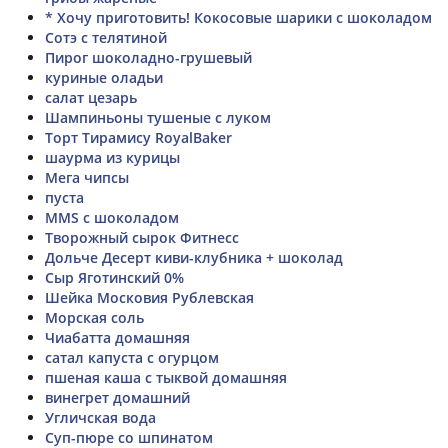
* Хочу приготовить! Кокосовые шарики с шоколадом
Сотэ с телятиной
Пирог шоколадно-грушевый
куриные оладьи
салат цезарь
Шампиньоны тушеные с луком
Торт Тирамису RoyalBaker
шаурма из курицы
Мега чипсы
пуста
MMS с шоколадом
Творожный сырок Фитнесс
Дольче Десерт киви-клубника + шоколад
Сыр Яготинский 0%
Шейка Московия Рублевская
Морская соль
Чиабатта домашняя
сатал капуста с огурцом
пшеная каша с тыквой домашняя
винегрет домашний
Угличская вода
Суп-пюре со шпинатом