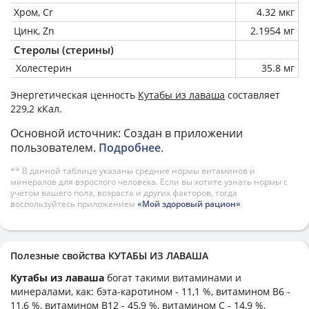
Хром, Cr
4.32 мкг
Цинк, Zn
2.1954 мг
Стеролы (стерины)
Холестерин
35.8 мг
Энергетическая ценность
Кутабы из лаваша
составляет
229,2 кКал.
Основной источник: Создан в приложении
пользователем.
Подробнее
.
** В данной таблице указаны средние нормы витаминов и
минералов для взрослого человека. Если вы хотите узнать нормы с
учетом вашего пола, возраста и других факторов, тогда
воспользуйтесь приложением
«Мой здоровый рацион»
.
Полезные свойства КУТАБЫ ИЗ ЛАВАША
Кутабы из лаваша
богат такими витаминами и
минералами, как: бэта-каротином - 11,1 %, витамином B6 -
11,6 %, витамином B12 - 45,9 %, витамином C - 14,9 %,