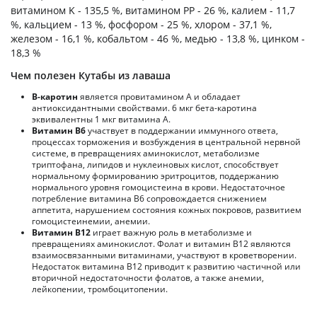
витамином K - 135,5 %, витамином PP - 26 %, калием - 11,7
%, кальцием - 13 %, фосфором - 25 %, хлором - 37,1 %,
железом - 16,1 %, кобальтом - 46 %, медью - 13,8 %, цинком -
18,3 %
Чем полезен Кутабы из лаваша
В-каротин
является провитамином А и обладает
антиоксидантными свойствами. 6 мкг бета-каротина
эквивалентны 1 мкг витамина А.
Витамин В6
участвует в поддержании иммунного ответа,
процессах торможения и возбуждения в центральной нервной
системе, в превращениях аминокислот, метаболизме
триптофана, липидов и нуклеиновых кислот, способствует
нормальному формированию эритроцитов, поддержанию
нормального уровня гомоцистеина в крови. Недостаточное
потребление витамина В6 сопровождается снижением
аппетита, нарушением состояния кожных покровов, развитием
гомоцистеинемии, анемии.
Витамин В12
играет важную роль в метаболизме и
превращениях аминокислот. Фолат и витамин В12 являются
взаимосвязанными витаминами, участвуют в кроветворении.
Недостаток витамина В12 приводит к развитию частичной или
вторичной недостаточности фолатов, а также анемии,
лейкопении, тромбоцитопении.