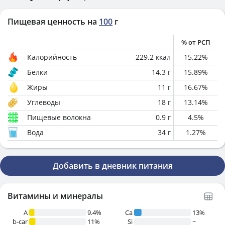
Пищевая ценность на
100
г
% от РСП
Калорийность
229.2
ккал
15.22
%
Белки
14.3
г
15.89
%
Жиры
11
г
16.67
%
Углеводы
18
г
13.14
%
Пищевые волокна
0.9
г
4.5
%
Вода
34
г
1.27
%
Добавить в дневник питания
Витамины и минералы
A
9.4%
Ca
13%
b-car
11%
Si
~