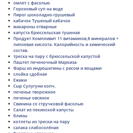
омлет с фасолью
Гороховый суп на воде
Пирог шоколадно-грушевый
кабачок Тушеный кабачок
макароны отварные
капуста брюссельская тушеная
Продукт Компливит 11 витаминов,8 минералов +
липоевая кислота. Калорийность и химический
состав.
треска на пару с брюссельской капустой
Паштет печеночный Маркиза
Фарш из индюшатины с рисом и вощами
слойка сдобная
Ежики
Сыр Сулугуни копч.
печенье творожное
печенье овсяное
Свинина со стручковой фасолью
Салат из пекинской капусты
блины
котлеты из трески на пару
салака слабосолёная