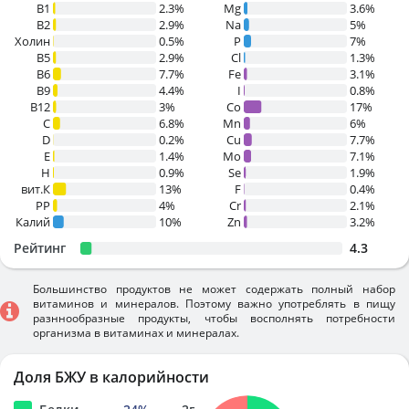
В1
2.3%
Mg
3.6%
B2
2.9%
Na
5%
Холин
0.5%
P
7%
B5
2.9%
Cl
1.3%
B6
7.7%
Fe
3.1%
B9
4.4%
I
0.8%
B12
3%
Co
17%
C
6.8%
Mn
6%
D
0.2%
Cu
7.7%
E
1.4%
Mo
7.1%
H
0.9%
Se
1.9%
вит.К
13%
F
0.4%
PP
4%
Cr
2.1%
Калий
10%
Zn
3.2%
Рейтинг
4.3
Большинство продуктов не может содержать полный набор
витаминов и минералов. Поэтому важно употреблять в пищу
разннообразные продукты, чтобы восполнять потребности
организма в витаминах и минералах.
Доля БЖУ в калорийности