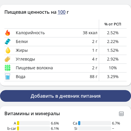
Пищевая ценность на
100
г
% от РСП
Калорийность
38
ккал
2.52
%
Белки
2
г
2.22
%
Жиры
1
г
1.52
%
Углеводы
4
г
2.92
%
Пищевые волокна
2
г
10
%
Вода
88
г
3.29
%
Добавить в дневник питания
Витамины и минералы
A
6.6%
Ca
6.7%
b-car
6.1%
Si
~