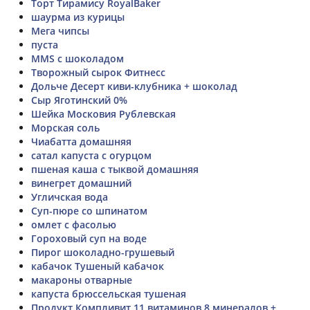
Торт Тирамису RoyalBaker
шаурма из курицы
Мега чипсы
пуста
MMS с шоколадом
Творожный сырок Фитнесс
Дольче Десерт киви-клубника + шоколад
Сыр Яготинский 0%
Шейка Московия Рублевская
Морская соль
Чиабатта домашняя
сатал капуста с огурцом
пшеная каша с тыквой домашняя
винегрет домашний
Угличская вода
Суп-пюре со шпинатом
омлет с фасолью
Гороховый суп на воде
Пирог шоколадно-грушевый
кабачок Тушеный кабачок
макароны отварные
капуста брюссельская тушеная
Продукт Компливит 11 витаминов,8 минералов +