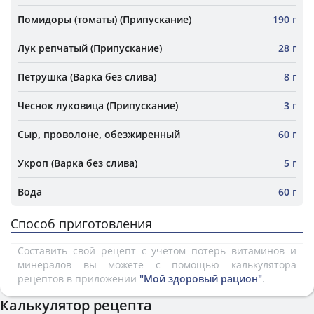
Помидоры (томаты) (Припускание)
190 г
Лук репчатый (Припускание)
28 г
Петрушка (Варка без слива)
8 г
Чеснок луковица (Припускание)
3 г
Сыр, проволоне, обезжиренный
60 г
Укроп (Варка без слива)
5 г
Вода
60 г
Способ приготовления
Составить свой рецепт с учетом потерь витаминов и
минералов вы можете с помощью калькулятора
рецептов в приложении
"Мой здоровый рацион"
.
Калькулятор рецепта