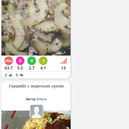
63.7
5.5
2.7
4.1
13
2
3
Скрамбл с жареным луком
Автор
Ольга