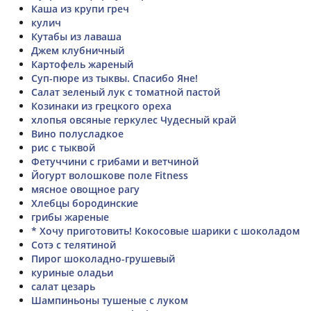
Каша из крупи греч
кулич
Кутабы из лаваша
Джем клубничный
Картофель жареный
Суп-пюре из тыквы. Спасибо Яне!
Салат зеленый лук с томатной пастой
Козинаки из грецкого ореха
хлопья овсяные геркулес Чудесный край
Вино полусладкое
рис с тыквой
Фетуччини с грибами и ветчиной
Йогурт волошкове поле Fitness
мясное овощное рагу
Хлебцы бородинские
грибы жареные
* Хочу приготовить! Кокосовые шарики с шоколадом
Сотэ с телятиной
Пирог шоколадно-грушевый
куриные оладьи
салат цезарь
Шампиньоны тушеные с луком