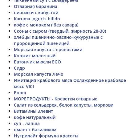
тыквенный суп с сельдереем
Отварная баранина
пирожки с капустой
Karuma jogurts bifido
кофе с молоком ( без сахара)
Сконы с сыром (твердый, жирность 28-30)
хлебцы пшенично-овсяно-кукурузные с
пророщенной пшеницей
Морская капуста с пряностями
Коржик молочный
Батончик мюсли EGO
Сидр
Морская капуста Лечо
Имитация крабового мяса Охлажденное крабовое
мясо VICI
Борщ
МОРЕПРОДУКТЫ - Креветки отварные
Салат из сельдерея, белок.капусты, моркови
Витамины Элевит
кофе натуральный
суп - лапша
омлет с базиликом
Нутрилайт формула красоты