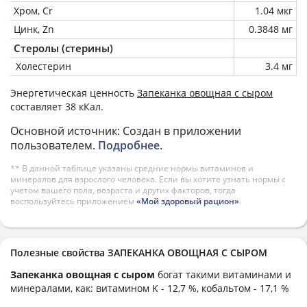
Хром, Cr
1.04 мкг
Цинк, Zn
0.3848 мг
Стеролы (стерины)
Холестерин
3.4 мг
Энергетическая ценность
Запеканка овощная с сыром
составляет 38 кКал.
Основной источник: Создан в приложении
пользователем.
Подробнее
.
** В данной таблице указаны средние нормы витаминов и
минералов для взрослого человека. Если вы хотите узнать нормы с
учетом вашего пола, возраста и других факторов, тогда
воспользуйтесь приложением
«Мой здоровый рацион»
.
Полезные свойства ЗАПЕКАНКА ОВОЩНАЯ С СЫРОМ
Запеканка овощная с сыром
богат такими витаминами и
минералами, как: витамином K - 12,7 %, кобальтом - 17,1 %