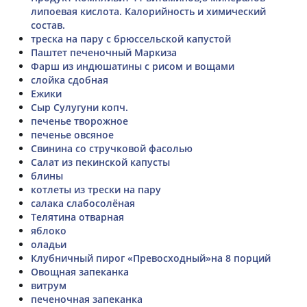
липоевая кислота. Калорийность и химический
состав.
треска на пару с брюссельской капустой
Паштет печеночный Маркиза
Фарш из индюшатины с рисом и вощами
слойка сдобная
Ежики
Сыр Сулугуни копч.
печенье творожное
печенье овсяное
Свинина со стручковой фасолью
Салат из пекинской капусты
блины
котлеты из трески на пару
салака слабосолёная
Телятина отварная
яблоко
оладьи
Клубничный пирог «Превосходный»на 8 порций
Овощная запеканка
витрум
печеночная запеканка