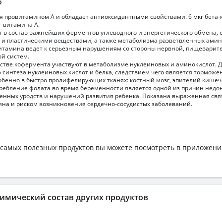
о
я провитамином А и обладает антиоксидантными свойствами. 6 мкг бета-
г витамина А.
т в состав важнейших ферментов углеводного и энергетического обмена,
 и пластическими веществами, а также метаболизма разветвленных амин
витамина ведет к серьезным нарушениям со стороны нервной, пищеварит
ой систем.
естве кофермента участвуют в метаболизме нуклеиновых и аминокислот. 
 синтеза нуклеиновых кислот и белка, следствием чего является торможе
собенно в быстро пролифелирующих тканях: костный мозг, эпителий кишеч
ребление фолата во время беременности является одной из причин нед
енных уродств и нарушений развития ребенка. Показана выраженная свя
ина и риском возникновения сердечно-сосудистых заболеваний.
самых полезных продуктов вы можете посмотреть в приложен
имический состав других продуктов