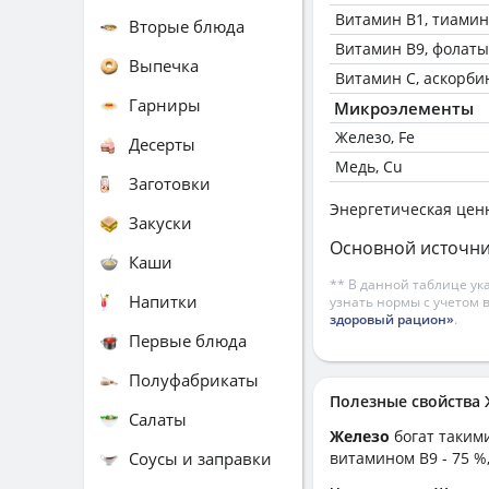
Витамин В1, тиамин
Вторые блюда
Витамин В9, фолаты
Выпечка
Витамин C, аскорби
Гарниры
Микроэлементы
Железо, Fe
Десерты
Медь, Cu
Заготовки
Энергетическая цен
Закуски
Основной источни
Каши
** В данной таблице ук
Напитки
узнать нормы с учетом 
здоровый рацион»
.
Первые блюда
Полуфабрикаты
Полезные свойства
Салаты
Железо
богат таким
Соусы и заправки
витамином B9 - 75 %,