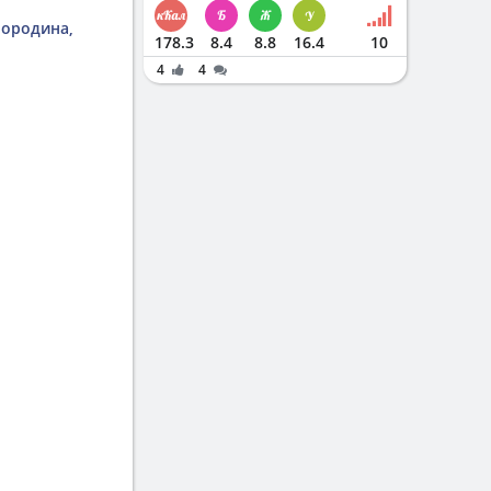
мородина,
178.3
8.4
8.8
16.4
10
4
4