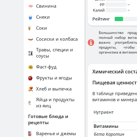
PP
~
Свинина
Калий
~
Снеки
Рейтинг
Соки
Большинство прод
полный набор вита
Сосиски и колбаса
важно употребля
продукты, чтобы
Травы, специи и
организма в витами
соусы
Фаст-фуд
Химический сост
Фрукты и ягоды
Пищевая ценност
Хлеб и выпечка
В таблице приведено
Яйца и продукты
витаминов и минера
из яиц
Нутриент
Готовые блюда и
рецепты
Витамины
Варенье и джемы
бета Каротин