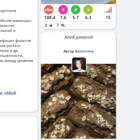
каротина
108.4
7.6
5.7
6.3
15
 обеспечивающих
2
7
окислот.
ельной и
Хлеб ржаной
Дефицит фолатов
ние роста и
ника и др.
Автор
Валентина
оношенности,
зь между уровнем
ии
«Мой