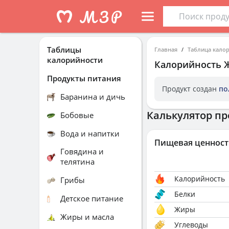
Таблицы
Главная
Таблица кало
калорийности
Калорийность
Продукты питания
Продукт создан
по
Баранина и дичь
Калькулятор пр
Бобовые
Вода и напитки
Пищевая ценност
Говядина и
телятина
Калорийность
Грибы
Белки
Детское питание
Жиры
Жиры и масла
Углеводы