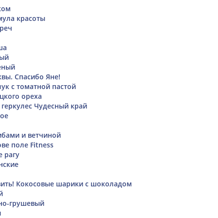
ком
мула красоты
греч
ша
ный
еный
квы. Спасибо Яне!
лук с томатной пастой
ецкого ореха
 геркулес Чудесный край
кое
ибами и ветчиной
ве поле Fitness
 рагу
нские
вить! Кокосовые шарики с шоколадом
й
но-грушевый
и