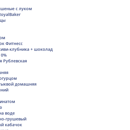
шеные с луком
RoyalBaker
ицы
дом
ок Фитнесс
киви-клубника + шоколад
 0%
я Рублевская
шняя
 огурцом
 тыквой домашняя
шний
пинатом
ю
на воде
но-грушевый
ый кабачок