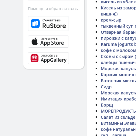
кисель из яблок
Кисель из замо
Помощь и обратная связь
вишня))
крем-сыр
тыквенный суп 
Отварная бара
пирожки с капу
Karuma jogurts b
кофе с молоком 
Сконы с сыром (
хлебцы пшенич
Морская капуст
Коржик молоч
Батончик мюсл
Сидр
Морская капуст
Имитация крабо
Борщ
МОРЕПРОДУКТЫ 
Салат из сельде
Витамины Элев
кофе натураль
суп - лапша