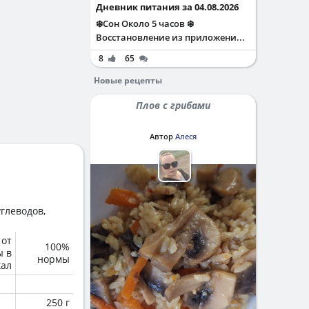
Дневник питания за 04.08.2026
❄️Сон Около 5 часов ❄️
Восстановление из приложени...
8
65
Новые рецепты
Плов с грибами
Автор
Алеся
глеводов,
 от
100%
ы в
нормы
кал
250 г