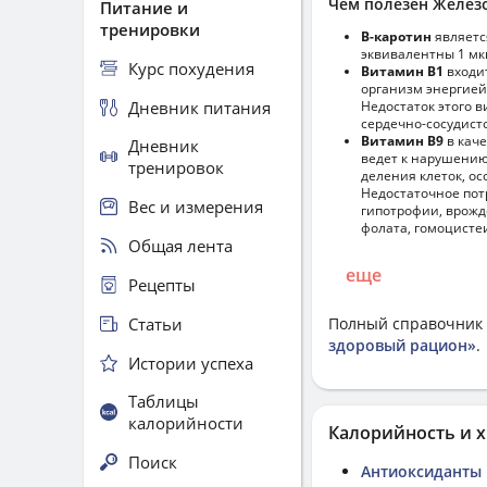
Чем полезен Желез
Питание и
тренировки
В-каротин
являетс
эквивалентны 1 мк
Курс похудения
Витамин В1
входи
организм энергией
Дневник питания
Недостаток этого 
сердечно-сосудист
Витамин В9
в кач
Дневник
ведет к нарушению
тренировок
деления клеток, о
Недостаточное пот
Вес и измерения
гипотрофии, врожд
фолата, гомоцисте
Общая лента
еще
Рецепты
Статьи
Полный справочник 
здоровый рацион»
.
Истории успеха
Таблицы
калорийности
Калорийность и х
Поиск
Антиоксиданты