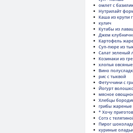
омлет с базили
Нутрилайт фор
Каша из крупи 
кулич
Кутабы из лава
Джем клубнич
Картофель жар
Суп-пюре из ты
Салат зеленый 
Козинаки из гр
хлопья овсяные
Вино полуслад
рис с тыквой
Фетуччини с гр
Йогурт волошко
мясное овощное
Хлебцы бороди
грибы жареные
* Хочу пригото
Сотэ с телятино
Пирог шоколад
куриные оладь