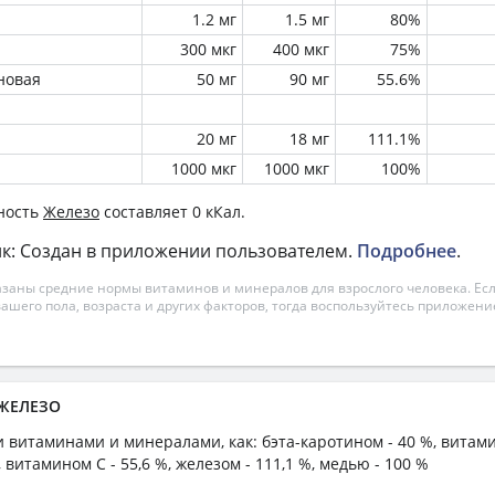
1.2 мг
1.5 мг
80%
300 мкг
400 мкг
75%
новая
50 мг
90 мг
55.6%
20 мг
18 мг
111.1%
1000 мкг
1000 мкг
100%
ность
Железо
составляет 0 кКал.
к: Создан в приложении пользователем.
Подробнее
.
азаны средние нормы витаминов и минералов для взрослого человека. Есл
вашего пола, возраста и других факторов, тогда воспользуйтесь приложен
 ЖЕЛЕЗО
и витаминами и минералами, как: бэта-каротином - 40 %, витами
 витамином C - 55,6 %, железом - 111,1 %, медью - 100 %