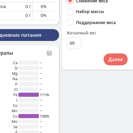
Снижение веса
кна
0
г
0
%
Набор массы
0
г
0
%
Поддержание веса
Желаемый вес
 дневник питания
ералы
Далее
Ca
~
Si
~
Mg
~
Na
~
P
~
Cl
~
Fe
111%
I
~
Co
~
Mn
~
Cu
100%
Mo
~
Se
~
F
~