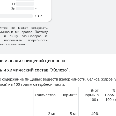
Cr
~
Zn
~
13.7
уктов не может содержать
минов и минералов. Поэтому
ть в пищу разннообразные
 восполнять потребности
нах и минералах.
ав и анализ пищевой ценности
ь и химический состав
"Железо"
.
 содержание пищевых веществ (калорийности, белков, жиров, у
лов) на
100 грамм
съедобной части.
% от
%
Количество
Норма**
нормы в
норм
100 г
100 к
2 мг
5 мг
40%