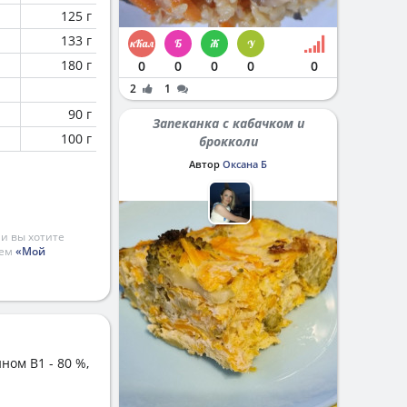
125 г
133 г
180 г
0
0
0
0
0
2
1
90 г
Запеканка с кабачком и
100 г
брокколи
Автор
Оксана Б
и вы хотите
ием
«Мой
ном B1 - 80 %,