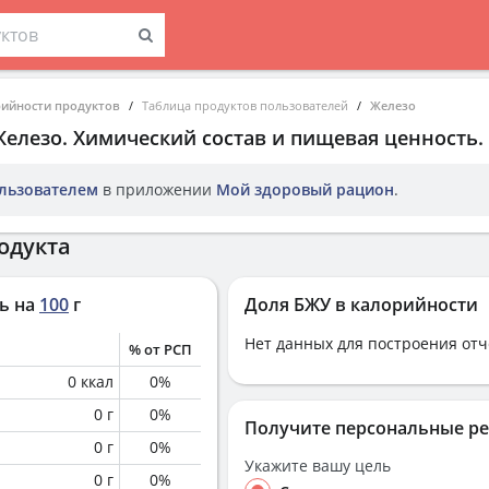
рийности продуктов
Таблица продуктов пользователей
Железо
Железо
. Химический состав и пищевая ценность.
льзователем
в приложении
Мой здоровый рацион
.
одукта
ь на
100
г
Доля БЖУ в калорийности
Нет данных для построения отч
% от РСП
0
ккал
0
%
0
г
0
%
Получите персональные р
0
г
0
%
Укажите вашу цель
0
г
0
%