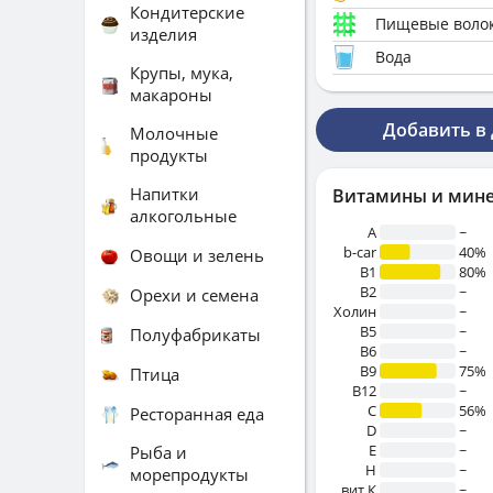
Кондитерские
Пищевые воло
изделия
Вода
Крупы, мука,
макароны
Добавить в
Молочные
продукты
Напитки
Витамины и мин
алкогольные
A
~
b-car
40%
Овощи и зелень
В1
80%
B2
~
Орехи и семена
Холин
~
B5
~
Полуфабрикаты
B6
~
B9
75%
Птица
B12
~
C
56%
Ресторанная еда
D
~
E
~
Рыба и
H
~
морепродукты
вит.К
~