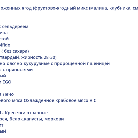
роженных ягод (фруктово-ягодный микс (малина, клубника, с
с сельдереем
нина
стой
ifido
( без сахара)
твердый, жирность 28-30)
но-овсяно-кукурузные с пророщенной пшеницей
а с пряностями
ный
и EGO
а Лечо
вого мяса Охлажденное крабовое мясо VICI
- Креветки отварные
рея, белок.капусты, моркови
ит
ный