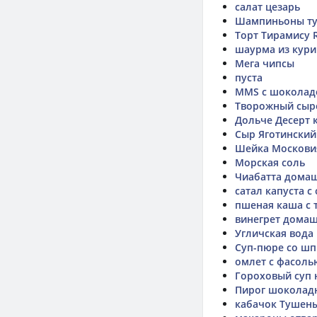
салат цезарь
Шампиньоны ту
Торт Тирамису 
шаурма из кур
Мега чипсы
пуста
MMS с шокола
Творожный сыр
Дольче Десерт 
Сыр Яготинский
Шейка Москови
Морская соль
Чиабатта дома
сатал капуста с
пшеная каша с
винегрет дома
Угличская вода
Суп-пюре со ш
омлет с фасоль
Гороховый суп 
Пирог шоколад
кабачок Тушен