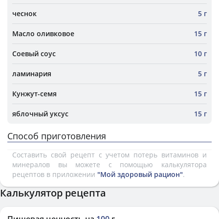
чеснок
5 г
Масло оливковое
15 г
Соевый соус
10 г
ламинария
5 г
Кунжут-семя
15 г
яблочный уксус
15 г
Способ приготовления
Составить свой рецепт с учетом потерь витаминов и
минералов вы можете с помощью калькулятора
рецептов в приложении
"Мой здоровый рацион"
.
Калькулятор рецепта