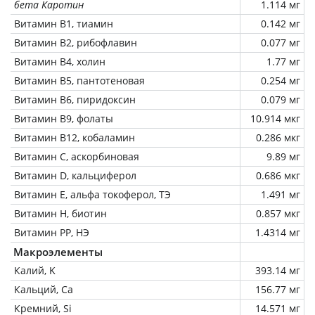
бета Каротин
1.114 мг
Витамин В1, тиамин
0.142 мг
Витамин В2, рибофлавин
0.077 мг
Витамин В4, холин
1.77 мг
Витамин В5, пантотеновая
0.254 мг
Витамин В6, пиридоксин
0.079 мг
Витамин В9, фолаты
10.914 мкг
Витамин В12, кобаламин
0.286 мкг
Витамин C, аскорбиновая
9.89 мг
Витамин D, кальциферол
0.686 мкг
Витамин Е, альфа токоферол, ТЭ
1.491 мг
Витамин Н, биотин
0.857 мкг
Витамин РР, НЭ
1.4314 мг
Макроэлементы
Калий, K
393.14 мг
Кальций, Ca
156.77 мг
Кремний, Si
14.571 мг