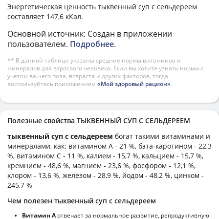
Энергетическая ценность
тыквенный суп с сельдереем
составляет 147,6 кКал.
Основной источник: Создан в приложении
пользователем.
Подробнее
.
** В данной таблице указаны средние нормы витаминов и
минералов для взрослого человека. Если вы хотите узнать нормы с
учетом вашего пола, возраста и других факторов, тогда
воспользуйтесь приложением
«Мой здоровый рацион»
.
Полезные свойства ТЫКВЕННЫЙ СУП С СЕЛЬДЕРЕЕМ
тыквенный суп с сельдереем
богат такими витаминами и
минералами, как: витамином А - 21 %, бэта-каротином - 22,3
%, витамином C - 11 %, калием - 15,7 %, кальцием - 15,7 %,
кремнием - 48,6 %, магнием - 23,6 %, фосфором - 12,1 %,
хлором - 13,6 %, железом - 28,9 %, йодом - 48,2 %, цинком -
245,7 %
Чем полезен тыквенный суп с сельдереем
Витамин А
отвечает за нормальное развитие, репродуктивную