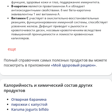
функцию, здоровье кожи и глаз, поддержание иммунитета.
В-каротин
является провитамином А и обладает
антиоксидантными свойствами. 6 мкг бета-каротина
эквивалентны 1 мкг витамина А.
Витамин С
участвует в окислительно-восстановительных
реакциях, функционировании иммунной системы, способствует
усвоению железа. Дефицит приводит к рыхлости и
кровоточивости десен, носовым кровотечениям вследствие
повышенной проницаемости и ломкости кровеносных
капилляров.
еще
Полный справочник самых полезных продуктов вы можете
посмотреть в приложении
«Мой здоровый рацион»
.
Калорийность и химический состав других
продуктов
Отварная баранина
пирожки с капустой
Karuma jogurts bifido