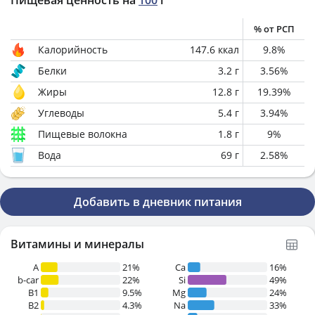
Пищевая ценность на
100
г
% от РСП
Калорийность
147.6
ккал
9.8
%
Белки
3.2
г
3.56
%
Жиры
12.8
г
19.39
%
Углеводы
5.4
г
3.94
%
Пищевые волокна
1.8
г
9
%
Вода
69
г
2.58
%
Добавить в дневник питания
Витамины и минералы
A
21%
Ca
16%
b-car
22%
Si
49%
В1
9.5%
Mg
24%
B2
4.3%
Na
33%