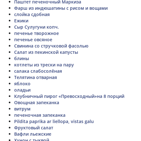
Паштет печеночный Маркиза
Фарш из индюшатины с рисом и вощами
слойка сдобная
Ежики
Сыр Сулугуни копч.
печенье творожное
печенье овсяное
Свинина со стручковой фасолью
Салат из пекинской капусты
блины
котлеты из трески на пару
салака слабосолёная
Телятина отварная
яблоко
оладьи
Клубничный пирог «Превосходный»на 8 порций
Овощная запеканка
витрум
печеночная запеканка
Pildita paprika ar liellopa, vistas galu
Фруктовый салат
Вафли льежские
Хунон с тыквой