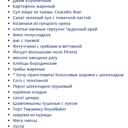
Джем клубничный
Картофель жареный
Суп-пюре из тыквы. Спасибо Яне!
Салат зеленый лук с томатной пастой
Козинаки из грецкого ореха
хлопья овсяные геркулес Чудесный край
Вино полусладкое
рис с тыквой
Фетуччини с грибами и ветчиной
Йогурт волошкове поле Fitness
мясное овощное рагу
Хлебцы бородинские
грибы жареные
* Хочу приготовить! Кокосовые шарики с шоколадом
Сотэ с телятиной
Пирог шоколадно-грушевый
куриные оладьи
салат цезарь
Шампиньоны тушеные с луком
Торт Тирамису RoyalBaker
шаурма из курицы
Мега чипсы
пуста