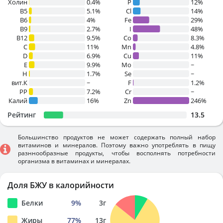
Холин
0.4%
P
12%
B5
5.1%
Cl
14%
B6
4%
Fe
29%
B9
2.7%
I
48%
B12
9.5%
Co
8.3%
C
11%
Mn
4.8%
D
6.9%
Cu
11%
E
9.9%
Mo
~
H
1.7%
Se
~
вит.К
~
F
1.2%
PP
7.2%
Cr
~
Калий
16%
Zn
246%
Рейтинг
13.5
Большинство продуктов не может содержать полный набор
витаминов и минералов. Поэтому важно употреблять в пищу
разннообразные продукты, чтобы восполнять потребности
организма в витаминах и минералах.
Доля БЖУ в калорийности
Белки
9
%
3
г
Жиры
77
%
13
г