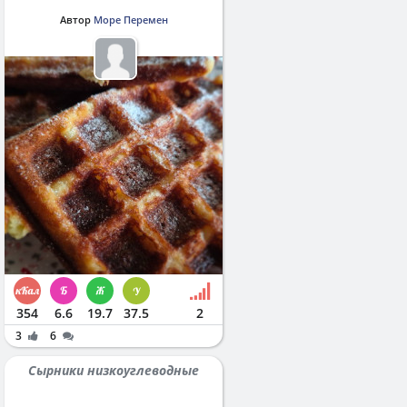
Автор
Море Перемен
354
6.6
19.7
37.5
2
3
6
Сырники низкоуглеводные