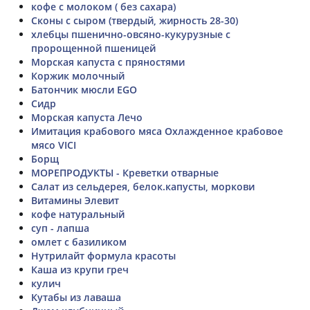
кофе с молоком ( без сахара)
Сконы с сыром (твердый, жирность 28-30)
хлебцы пшенично-овсяно-кукурузные с
пророщенной пшеницей
Морская капуста с пряностями
Коржик молочный
Батончик мюсли EGO
Сидр
Морская капуста Лечо
Имитация крабового мяса Охлажденное крабовое
мясо VICI
Борщ
МОРЕПРОДУКТЫ - Креветки отварные
Салат из сельдерея, белок.капусты, моркови
Витамины Элевит
кофе натуральный
суп - лапша
омлет с базиликом
Нутрилайт формула красоты
Каша из крупи греч
кулич
Кутабы из лаваша