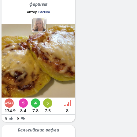
фаршем
Автор
Еленка
134.9
8.4
7.8
7.5
8
8
6
Бельгийские вафли