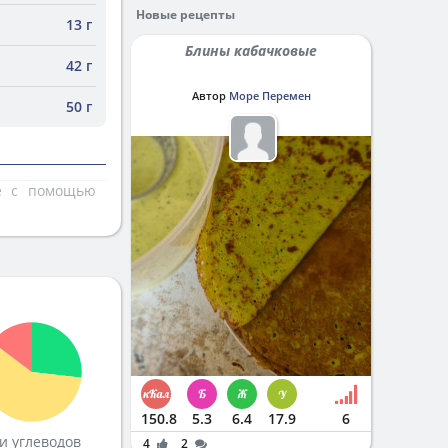
Новые рецепты
13 г
Блины кабачковые
42 г
Автор
Море Перемен
50 г
те с помощью
150.8
5.3
6.4
17.9
6
и углеводов
4
2