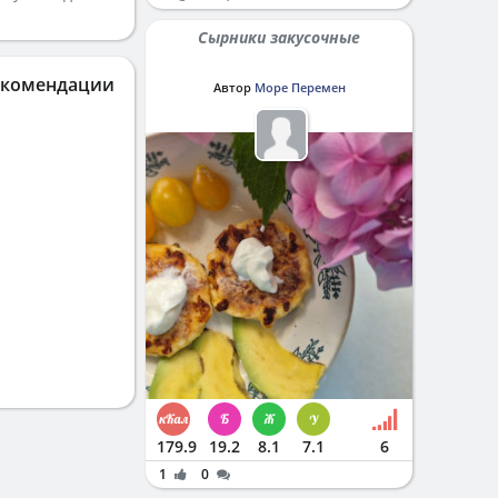
Сырники закусочные
екомендации
Автор
Море Перемен
179.9
19.2
8.1
7.1
6
1
0