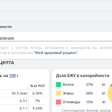
рности
вления
рецепт с учетом потерь витаминов и минералов вы може
птов в приложении
"Мой здоровый рацион"
.
цепта
ь на
100
г
Доля БЖУ в калорийности
Белки
27
%
6
г
% от РСП
95.5
ккал
6.34
%
Жиры
58
%
6
г
6.3
г
7
%
Углеводы
15
%
4
г
6.1
г
9.24
%
Соотношение белков, жиров 