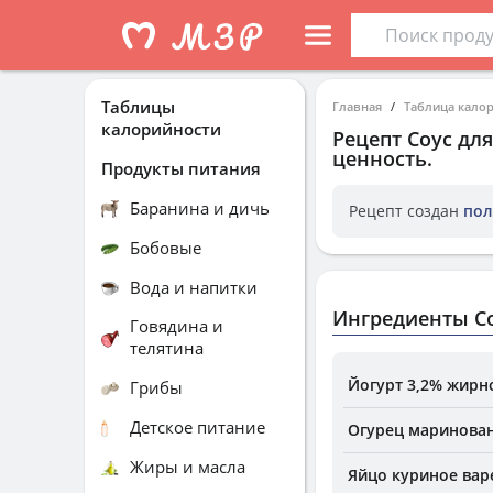
Таблицы
Главная
Таблица кало
калорийности
Рецепт
Соус дл
ценность.
Продукты питания
Баранина и дичь
Рецепт создан
пол
Бобовые
Вода и напитки
Ингредиенты С
Говядина и
телятина
Йогурт 3,2% жирн
Грибы
Детское питание
Огурец маринова
Жиры и масла
Яйцо куриное вар