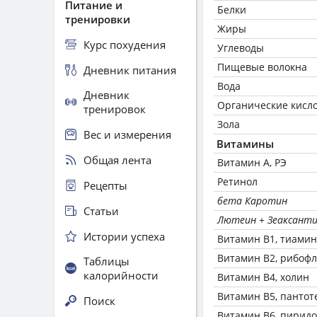
Питание и
Белки
тренировки
Жиры
Курс похудения
Углеводы
Пищевые волокна
Дневник питания
Вода
Дневник
Органические кисл
тренировок
Зола
Вес и измерения
Витамины
Общая лента
Витамин А, РЭ
Ретинол
Рецепты
бета Каротин
Статьи
Лютеин + Зеаксант
Истории успеха
Витамин В1, тиамин
Витамин В2, рибоф
Таблицы
калорийности
Витамин В4, холин
Витамин В5, пантот
Поиск
Витамин В6, пирид