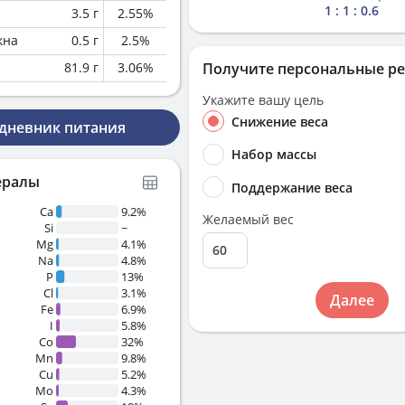
1 : 1 : 0.6
3.5
г
2.55
%
кна
0.5
г
2.5
%
81.9
г
3.06
%
Получите персональные р
Укажите вашу цель
Снижение веса
 дневник питания
Набор массы
ералы
Поддержание веса
Ca
9.2%
Желаемый вес
Si
~
Mg
4.1%
Na
4.8%
P
13%
Cl
3.1%
Далее
Fe
6.9%
I
5.8%
Co
32%
Mn
9.8%
Cu
5.2%
Mo
4.3%