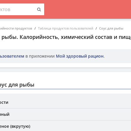
рийности продуктов
Таблица продуктов пользователей
Соус для рыбы
я рыбы
. Калорийность, химический состав и пищ
ьзователем
в приложении
Мой здоровый рацион
.
оус для рыбы
ости
нный
еное (вкрутую)