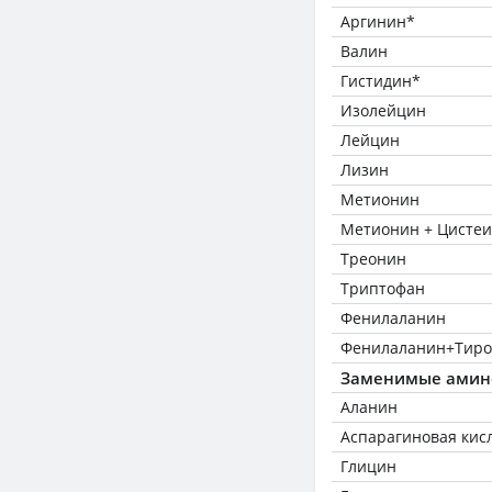
Аргинин*
Валин
Гистидин*
Изолейцин
Лейцин
Лизин
Метионин
Метионин + Цисте
Треонин
Триптофан
Фенилаланин
Фенилаланин+Тиро
Заменимые амин
Аланин
Аспарагиновая кис
Глицин