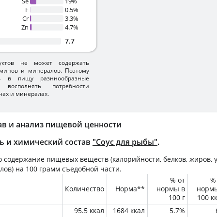
Se
19%
F
0.5%
Cr
3.3%
Zn
4.7%
7.7
уктов не может содержать
минов и минералов. Поэтому
ть в пищу разннообразные
 восполнять потребности
нах и минералах.
ав и анализ пищевой ценности
ь и химический состав
"Соус для рыбы"
.
 содержание пищевых веществ (калорийности, белков, жиров, у
лов) на
100 грамм
съедобной части.
% от
%
Количество
Норма**
нормы в
норм
100 г
100 к
95.5 ккал
1684 ккал
5.7%