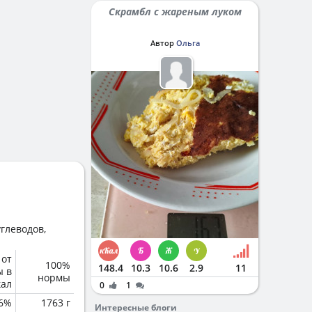
Скрамбл с жареным луком
Автор
Ольга
глеводов,
 от
100%
148.4
10.3
10.6
2.9
11
ы в
нормы
кал
0
1
6%
1763 г
Интересные блоги