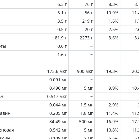
6.3 г
76 г
8.3%
8
6.1 г
56 г
10.9%
11
3.5 г
219 г
1.6%
1
0.5 г
20 г
2.5%
2
81.9 г
2273 г
3.6%
3
оты
0.6 г
~
1.6 г
~
173.6 мкг
900 мкг
19.3%
20
0.091 мг
~
0.496 мг
5 мг
9.9%
10
ин
0.517 мкг
~
0.044 мг
1.5 мг
2.9%
лавин
0.205 мг
1.8 мг
11.4%
11
84.49 мг
500 мг
16.9%
17
еновая
0.542 мг
5 мг
10.8%
11
оксин
0.109 мг
2 мг
5.5%
5