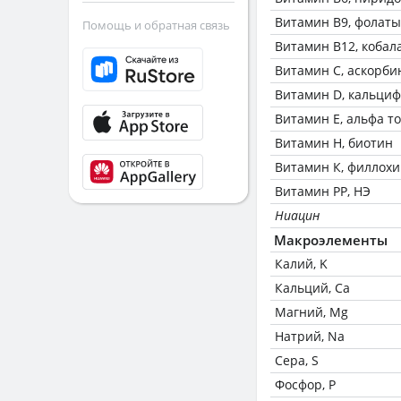
Витамин В9, фолаты
Помощь и обратная связь
Витамин В12, кобал
Витамин C, аскорби
Витамин D, кальци
Витамин Е, альфа т
Витамин Н, биотин
Витамин К, филлох
Витамин РР, НЭ
Ниацин
Макроэлементы
Калий, K
Кальций, Ca
Магний, Mg
Натрий, Na
Сера, S
Фосфор, P