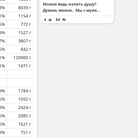
Можно ведь излить душу?
.3%
8039 г
Думаю, можно.. Мы с муже...
.1%
1154 г
4
84
.6%
772 г
.9%
1527 г
.7%
3807 г
.5%
842 г
.1%
120000 г
.1%
1471 г
.9%
1784 г
.6%
1092 г
.3%
2424 г
5%
2085 г
.5%
1621 г
.9%
751 г