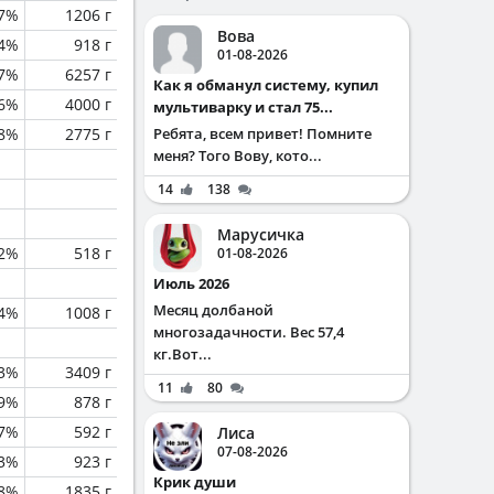
.7%
1206 г
Вова
.4%
918 г
01-08-2026
.7%
6257 г
Как я обманул систему, купил
.6%
4000 г
мультиварку и стал 75...
.8%
2775 г
Ребята, всем привет! Помните
меня? Того Вову, кото...
14
138
Марусичка
.2%
518 г
01-08-2026
Июль 2026
Месяц долбаной
.4%
1008 г
многозадачности. Вес 57,4
кг.Вот...
3%
3409 г
11
80
.9%
878 г
.7%
592 г
Лиса
07-08-2026
.3%
923 г
Крик души
.8%
1835 г