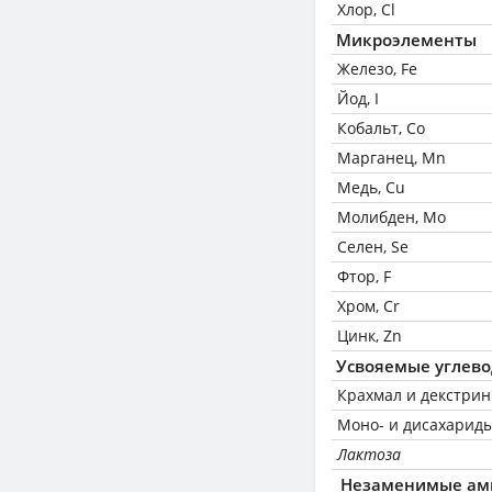
Хлор, Cl
Микроэлементы
Железо, Fe
Йод, I
Кобальт, Co
Марганец, Mn
Медь, Cu
Молибден, Mo
Селен, Se
Фтор, F
Хром, Cr
Цинк, Zn
Усвояемые углев
Крахмал и декстри
Моно- и дисахариды
Лактоза
Незаменимые ам