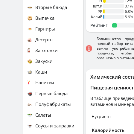
H
12%
вит.К
0.1%
Вторые блюда
PP
6.8%
Калий
5.6%
Выпечка
Рейтинг
Гарниры
Большинство прод
Десерты
полный набор вита
важно употребля
Заготовки
продукты, чтобы
организма в витами
Закуски
Каши
Химический сост
Напитки
Пищевая ценност
Первые блюда
В таблице приведено
Полуфабрикаты
витаминов и минера
Салаты
Нутриент
Соусы и заправки
Калорийность