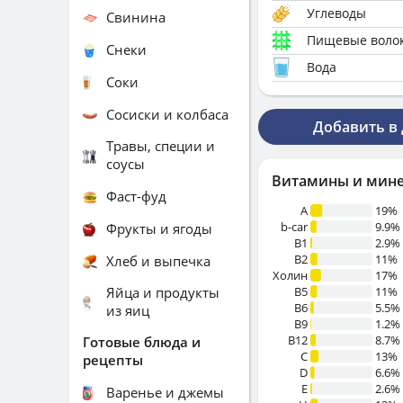
Углеводы
Свинина
Пищевые воло
Снеки
Вода
Соки
Сосиски и колбаса
Добавить в
Травы, специи и
соусы
Витамины и мин
Фаст-фуд
A
19%
b-car
9.9%
Фрукты и ягоды
В1
2.9%
B2
11%
Хлеб и выпечка
Холин
17%
Яйца и продукты
B5
11%
B6
5.5%
из яиц
B9
1.2%
B12
8.7%
Готовые блюда и
C
13%
рецепты
D
6.6%
E
2.6%
Варенье и джемы