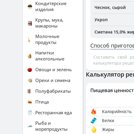
Кондитерские
Чеснок, сырой
изделия
Крупы, мука,
Укроп
макароны
Сметана 15,0% жи
Молочные
продукты
Способ пригото
Напитки
Составить свой 
алкогольные
калькулятора реце
Овощи и зелень
Калькулятор ре
Орехи и семена
Пищевая ценност
Полуфабрикаты
Птица
Калорийность
Ресторанная еда
Белки
Рыба и
морепродукты
Жиры