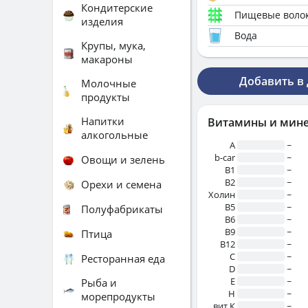
Кондитерские
Пищевые воло
изделия
Вода
Крупы, мука,
макароны
Добавить в
Молочные
продукты
Напитки
Витамины и мин
алкогольные
A
~
b-car
~
Овощи и зелень
В1
~
B2
~
Орехи и семена
Холин
~
B5
~
Полуфабрикаты
B6
~
B9
~
Птица
B12
~
C
~
Ресторанная еда
D
~
E
~
Рыба и
H
~
морепродукты
вит.К
~