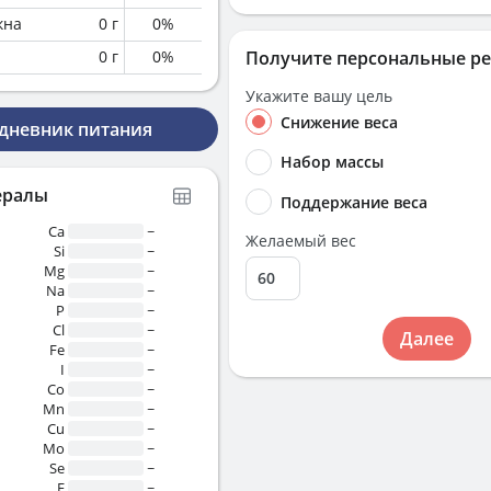
кна
0
г
0
%
0
г
0
%
Получите персональные р
Укажите вашу цель
Снижение веса
 дневник питания
Набор массы
ералы
Поддержание веса
Ca
~
Желаемый вес
Si
~
Mg
~
Na
~
P
~
Cl
~
Далее
Fe
~
I
~
Co
~
Mn
~
Cu
~
Mo
~
Se
~
F
~