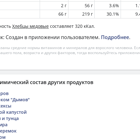
2 г
56 г
3.6%
1
66 г
219 г
30.1%
9
ность
Хлебцы медовые
составляет 320 кКал.
к: Создан в приложении пользователем.
Подробнее
.
азаны средние нормы витаминов и минералов для взрослого человека. Есл
вашего пола, возраста и других факторов, тогда воспользуйтесь приложен
имический состав других продуктов
аров
оком "Дымов"
кексы
ой капустой
 и тунца
ира
теремок
цом