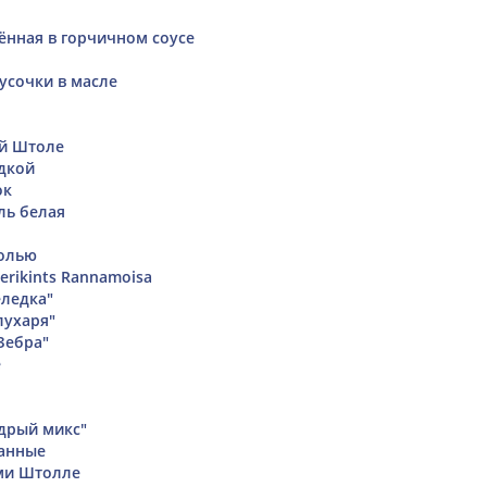
ённая в горчичном соусе
усочки в масле
ой Штоле
удкой
ок
ль белая
солью
lerikints Rannamoisa
еледка"
лухаря"
Зебра"
е
дрый микс"
анные
ми Штолле