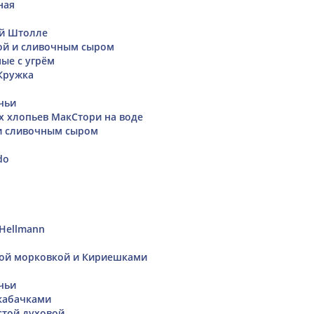
ная
ой Штолле
ой и сливочным сыром
ые с угрём
Кружка
чьи
х хлопьев МакСтори на воде
и сливочным сыром
do
 Hellmann
кой морковкой и Кириешками
чьи
кабачками
стой духовой