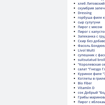
хлеб Литовский
скумбрия запеч
Dressing
горбуша филе к
сыр сулугуни
Пирог с мясом
Пирог с капуст
Запеканка с гр
Скир без добав
Фасоль Бондюе
Livol Multi
супешник с фа
suitsutatud broi
"Королевская с
салат "Гнездо Г
Куриное филе "
Котлеты в грил
Bio Fiber
Vitamiin D
сок Добрый "Бо
Грибы маринов
Пирог с яблока