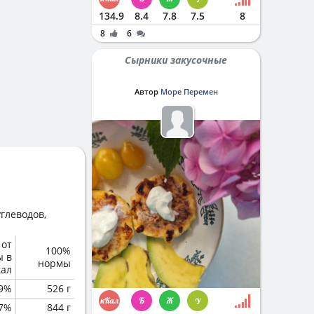
134.9
8.4
7.8
7.5
8
8
6
Сырники закусочные
Автор
Море Перемен
глеводов,
 от
100%
ы в
нормы
кал
.9%
526 г
.7%
844 г