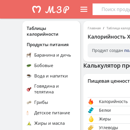
Таблицы
Главная
Таблица кало
калорийности
Калорийность
Продукты питания
Продукт создан
по
Баранина и дичь
Калькулятор пр
Бобовые
Вода и напитки
Пищевая ценност
Говядина и
телятина
Калорийность
Грибы
Белки
Детское питание
Жиры
Жиры и масла
Углеводы