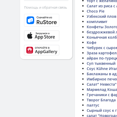
торт с желатин
Салат из риса с
Помощь и обратная связь
Choco Pie
Узбекский плов
компливит
Конфеты Золото
бездрожжевой 
Коньячная колб
Кофе
Чебурек с сыро
Зраза картофел
айран по-турец
Суп тыквенный
Соус Kühne Ита
Баклажаны в ад
Имбирное пече
Салат" Невеста"
Мармелад Коша
Гречаники с ф
Творог Благода 
палтус
Сырный соус к 
салат "Новогод