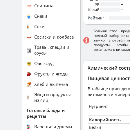
PP
~
Свинина
Калий
~
Снеки
Рейтинг
Соки
Большинство прод
полный набор вита
Сосиски и колбаса
важно употребля
продукты, чтобы
Травы, специи и
организма в витами
соусы
Фаст-фуд
Химический сост
Фрукты и ягоды
Пищевая ценност
Хлеб и выпечка
В таблице приведено
Яйца и продукты
витаминов и минера
из яиц
Нутриент
Готовые блюда и
рецепты
Калорийность
Варенье и джемы
Белки