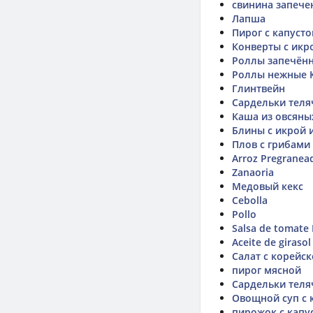
свинина запече
Лапша
Пирог с капуст
Конверты с икр
Роллы запечённ
Роллы нежные 
Глинтвейн
Сардельки теля
Каша из овсяны
Блины с икрой 
Плов с грибами
Arroz Pregranea
Zanaoria
Медовый кекс
Cebolla
Pollo
Salsa de tomate
Aceite de girasol
Салат с корейс
пирог мясной
Сардельки теля
Овощной суп с 
пирожок с капу