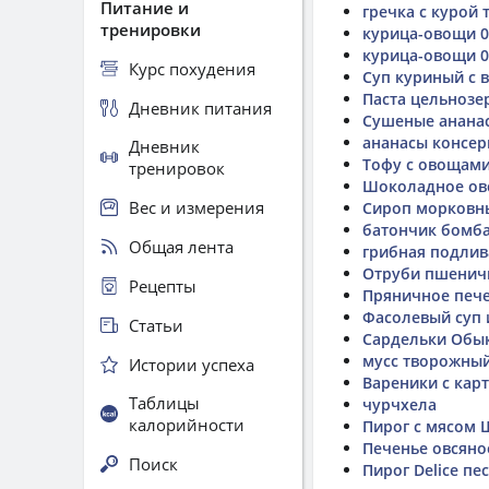
Питание и
гречка с курой 
тренировки
курица-овощи 0
курица-овощи 0
Курс похудения
Суп куриный с
Паста цельнозе
Дневник питания
Сушеные ананасы
ананасы консер
Дневник
Тофу с овощами
тренировок
Шоколадное ов
Вес и измерения
Сироп морковны
батончик бомб
Общая лента
грибная подлив
Отруби пшенич
Рецепты
Пряничное пече
Фасолевый суп 
Статьи
Сардельки Обык
мусс творожный
Истории успеха
Вареники с кар
Таблицы
чурчхела
калорийности
Пирог с мясом 
Печенье овсяно
Поиск
Пирог Delice п