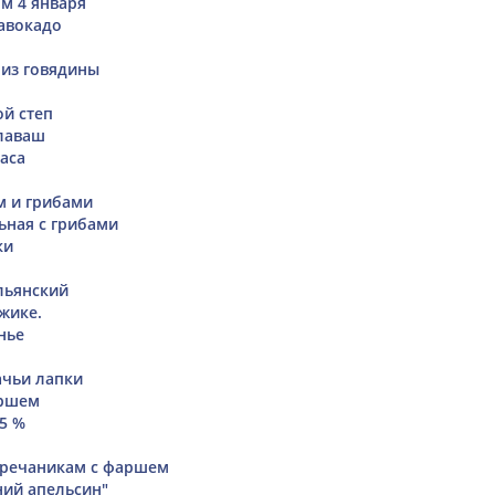
ом 4 января
 авокадо
 из говядины
й степ
лаваш
аса
м и грибами
ьная с грибами
ки
льянский
жике.
нье
чьи лапки
аршем
5 %
гречаникам с фаршем
ний апельсин"