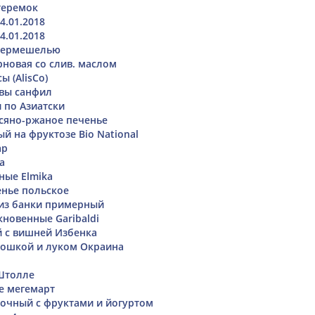
теремок
4.01.2018
4.01.2018
 вермешелью
рновая со слив. маслом
 (AlisCo)
вы санфил
 по Азиатски
сяно-ржаное печенье
й на фруктозе Bio National
ар
а
ные Elmika
нье польское
из банки примерный
новенные Garibaldi
 с вишней Избенка
тошкой и луком Окраина
Штолле
е мегемарт
есочный с фруктами и йогуртом