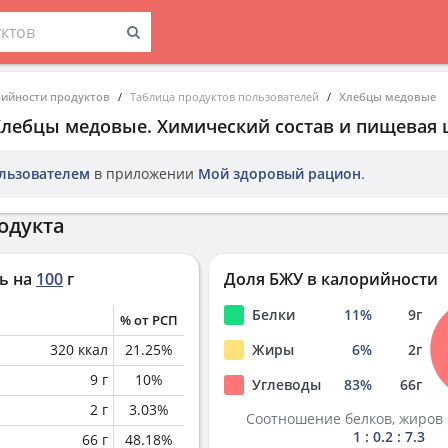
рийности продуктов
Таблица продуктов пользователей
Хлебцы медовые
Хлебцы медовые
. Химический состав и пищевая 
льзователем
в приложении
Мой здоровый рацион
.
одукта
ь на
100
г
Доля БЖУ в калорийности
Белки
11
%
9
г
% от РСП
320
ккал
21.25
%
Жиры
6
%
2
г
9
г
10
%
Углеводы
83
%
66
г
2
г
3.03
%
Соотношение белков, жиров 
1 : 0.2 : 7.3
66
г
48.18
%