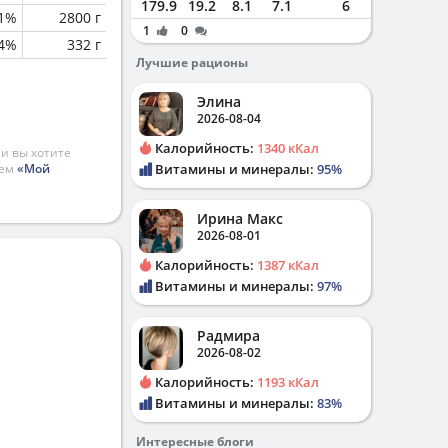
179.9
19.2
8.1
7.1
6
.1%
2800 г
1
0
.4%
332 г
Лучшие рационы
Элина
2026-08-04
Калорийность:
1340 кКал
и вы хотите
ием
«Мой
Витамины и минералы:
95%
Ирина Макс
2026-08-01
Калорийность:
1387 кКал
Витамины и минералы:
97%
Радмира
2026-08-02
Калорийность:
1193 кКал
Витамины и минералы:
83%
Интересные блоги