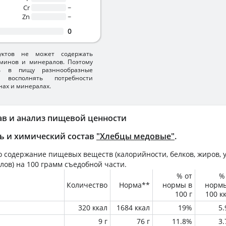
Cr
~
Zn
~
0
уктов не может содержать
минов и минералов. Поэтому
ть в пищу разннообразные
 восполнять потребности
нах и минералах.
ав и анализ пищевой ценности
ь и химический состав
"Хлебцы медовые"
.
 содержание пищевых веществ (калорийности, белков, жиров, у
лов) на
100 грамм
съедобной части.
% от
%
Количество
Норма**
нормы в
норм
100 г
100 к
320 ккал
1684 ккал
19%
5
9 г
76 г
11.8%
3