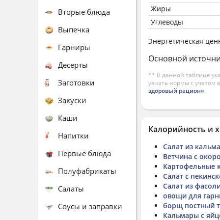
Жиры
Вторые блюда
Углеводы
Выпечка
Энергетическая цен
Гарниры
Основной источни
Десерты
** В данной таблице ук
Заготовки
узнать нормы с учетом 
здоровый рацион»
.
Закуски
Каши
Калорийность и х
Напитки
Салат из кальм
Первые блюда
Ветчина с окор
Картофельные 
Полуфабрикаты
Салат с пекинск
Салат из фасоли
Салаты
овощи для гарн
борщ постный 
Соусы и заправки
Кальмары с яй