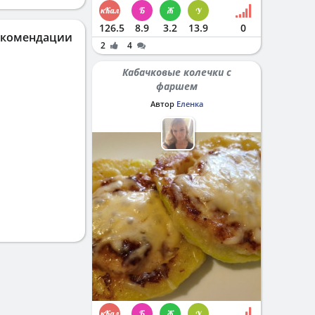
126.5
8.9
3.2
13.9
0
екомендации
2
4
Кабачковые колечки с
фаршем
Автор
Еленка