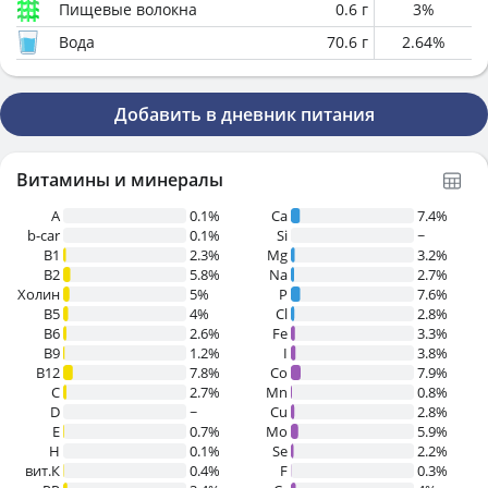
Пищевые волокна
0.6
г
3
%
Вода
70.6
г
2.64
%
Добавить в дневник питания
Витамины и минералы
A
0.1%
Ca
7.4%
b-car
0.1%
Si
~
В1
2.3%
Mg
3.2%
B2
5.8%
Na
2.7%
Холин
5%
P
7.6%
B5
4%
Cl
2.8%
B6
2.6%
Fe
3.3%
B9
1.2%
I
3.8%
B12
7.8%
Co
7.9%
C
2.7%
Mn
0.8%
D
~
Cu
2.8%
E
0.7%
Mo
5.9%
H
0.1%
Se
2.2%
вит.К
0.4%
F
0.3%