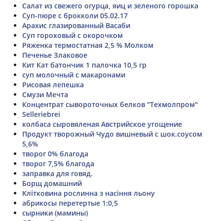
Салат из свежего огурца, яиц и зеленого горошка
Суп-пюре с брокколи 05.02.17
Арахис глазированный Васаби
Суп гороховый с окорочком
Ряженка термостатная 2,5 % Молком
Печенье Злаковое
Кит Кат батончик 1 палочка 10,5 гр
суп молочный с макаронами
Рисовая лепешка
Смузи Мечта
Концентрат сывороточных белков "Техмолпром"
Selleriebrei
колбаса сыровяленая Австрийское угощение
Продукт творожный Чудо вишневый с шок.соусом
5,6%
творог 0% благода
творог 7,5% благода
заправка для говяд.
Борщ домашний
Клітковина рослинна з насіння льону
абрикосы перетертые 1:0,5
сырники (мамины)