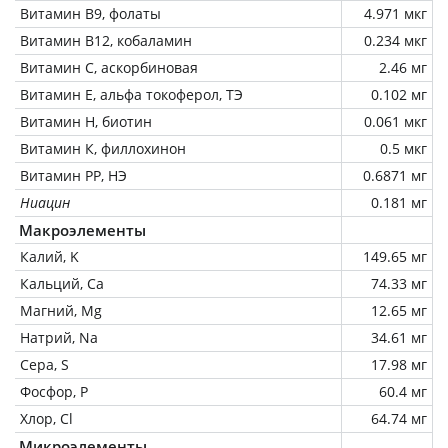
Витамин В9, фолаты
4.971 мкг
Витамин В12, кобаламин
0.234 мкг
Витамин C, аскорбиновая
2.46 мг
Витамин Е, альфа токоферол, ТЭ
0.102 мг
Витамин Н, биотин
0.061 мкг
Витамин К, филлохинон
0.5 мкг
Витамин РР, НЭ
0.6871 мг
Ниацин
0.181 мг
Макроэлементы
Калий, K
149.65 мг
Кальций, Ca
74.33 мг
Магний, Mg
12.65 мг
Натрий, Na
34.61 мг
Сера, S
17.98 мг
Фосфор, P
60.4 мг
Хлор, Cl
64.74 мг
Микроэлементы