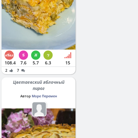
108.4
7.6
5.7
6.3
15
2
7
Цветаевский яблочный
пирог
Автор
Море Перемен