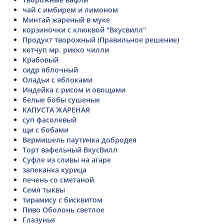
чай с имбирем и лимоном
Минтай жареный в муке
корзиночки с клюквой "Вкусвилл"
Продукт творожный (Правильное решение)
кетчуп мр. рикко чилли
Крабовый
сидр яблочный
Оладьи с яблоками
Индейка с рисом и овощами
белые бобы сушеные
КАПУСТА ЖАРЕНАЯ
суп фасолевый
щи с бобами
Вермишель паутинка добродея
Торт вафельный ВкусВилл
Суфле из сливы на агаре
запеканка курица
печень со сметаной
Семя тыквы
тирамису с бисквитом
Пиво Оболонь светлое
Глазунья