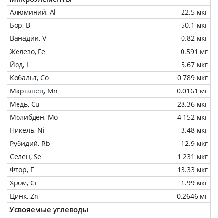
Алюминий, Al
22.5 мкг
Бор, B
50.1 мкг
Ванадий, V
0.82 мкг
Железо, Fe
0.591 мг
Йод, I
5.67 мкг
Кобальт, Co
0.789 мкг
Марганец, Mn
0.0161 мг
Медь, Cu
28.36 мкг
Молибден, Mo
4.152 мкг
Никель, Ni
3.48 мкг
Рубидий, Rb
12.9 мкг
Селен, Se
1.231 мкг
Фтор, F
13.33 мкг
Хром, Cr
1.99 мкг
Цинк, Zn
0.2646 мг
Усвояемые углеводы