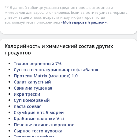
** В данной таблице указаны средние нормы витаминов и
минералов для взрослого человека. Если вы хотите узнать нормы с
учетом вашего пола, возраста и других факторов, тогда
воспользуйтесь приложением
«Мой здоровый рацион»
.
Калорийность и химический состав других
продуктов
Творог зерненный 7%
Суп тыквенно-курино-картоф-кабачок
Протеин Matrix (мол.шок) 1.0
Салат капустный
Свинина тушеная
икра трески
Суп консервный
паста соевая
Скумбрия в тс 5 морей
Крабовые палочки Vici
Печенье овсяно-творожное
Сырное тесто духовка
Творожные вафли