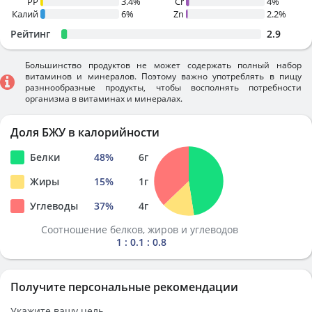
PP
3.4%
Cr
4%
Калий
6%
Zn
2.2%
Рейтинг
2.9
Большинство продуктов не может содержать полный набор
витаминов и минералов. Поэтому важно употреблять в пищу
разннообразные продукты, чтобы восполнять потребности
организма в витаминах и минералах.
Доля БЖУ в калорийности
Белки
48
%
6
г
Жиры
15
%
1
г
Углеводы
37
%
4
г
Соотношение белков, жиров и углеводов
1 : 0.1 : 0.8
Получите персональные рекомендации
Укажите вашу цель