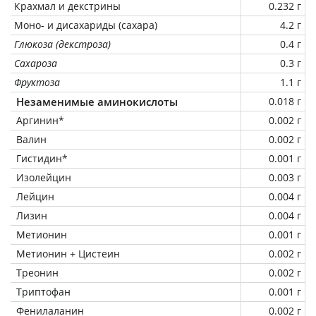
Крахмал и декстрины
0.232 г
Моно- и дисахариды (сахара)
4.2 г
Глюкоза (декстроза)
0.4 г
Сахароза
0.3 г
Фруктоза
1.1 г
Незаменимые аминокислоты
0.018 г
Аргинин*
0.002 г
Валин
0.002 г
Гистидин*
0.001 г
Изолейцин
0.003 г
Лейцин
0.004 г
Лизин
0.004 г
Метионин
0.001 г
Метионин + Цистеин
0.002 г
Треонин
0.002 г
Триптофан
0.001 г
Фенилаланин
0.002 г