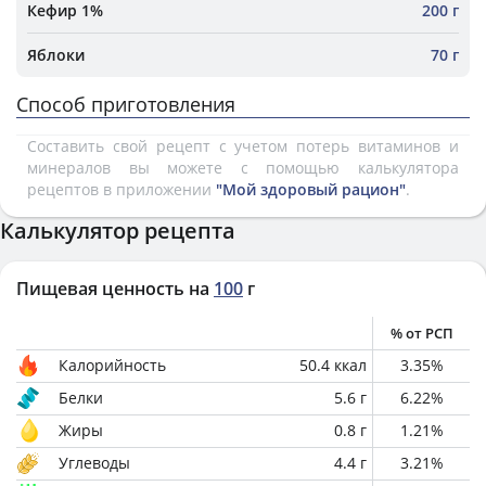
Кефир 1%
200 г
Яблоки
70 г
Способ приготовления
Составить свой рецепт с учетом потерь витаминов и
минералов вы можете с помощью калькулятора
рецептов в приложении
"Мой здоровый рацион"
.
Калькулятор рецепта
Пищевая ценность на
100
г
% от РСП
Калорийность
50.4
ккал
3.35
%
Белки
5.6
г
6.22
%
Жиры
0.8
г
1.21
%
Углеводы
4.4
г
3.21
%