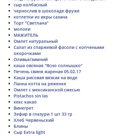
сыр колбасный
чернослив в шоколаде фруже
котлетки из икры сазана
Торт "Светлана"
молоки
МАЖИТЕЛЬ
Омлет натуральный
Салат из спаржевой фасоли с копчеными
окорочками
Оливье/зимний
каша овсяная "Ясно солнышко"
Печень свиня жареная 05.02.17
Каша рисовая вязкая на воде
Панна котта на ряженке
Омлет с мексиканской смесью
Pistachos sin las
кекс какао
Винегрет
Зефир в глазури 1 шт 33 гр
Хлеб Червеньский
Блины
Сыр Extra light