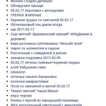
Яблоко Голден Делишес
Обнаружен прыщи
05,02,17 перловка с желудками
ГРЕНКИ ЖАРЕНЫЕ
Куриная грудка со сметаной 05.02.17
Облепиховый сок дикая ягода
щи 2017-02-17
Сыр мягкий "Деревенский свежий" 45%(Домик в
деревне)
Кава розчинна сублімована "Nescafe Gold"
пирог со шпинатом и сыром
Рассольник с говядиной и рисом
зажарка-подливка 2017-02-05
05,02,17 печень говяжья+куриная грудка
хлеб бабушкин смак
хинкали
печенье овсяно-банановое
колечки амарантовые
Плов со свининой и мятой 05.02.17
Творог мягкий "наша Маша"
икра черная
блины с мукой из зародышей пшеницы
Мёд натуральный цветочный с миндалём