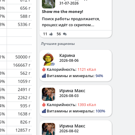
31-07-2026
.3%
656 г
Show me the money!
7%
588 г
Поиск работы продолжается,
.8%
5336 г
процесс идёт со скрипом...
11
56
Лучшие рационы
Карина
.1%
50000 г
2026-08-06
166667 г
Калорийность:
1121 кКал
.3%
562 г
Витамины и минералы:
94%
.9%
1059 г
.6%
2491 г
Ирина Макс
2026-08-03
.8%
2262 г
Калорийность:
1393 кКал
.4%
935 г
Витамины и минералы:
100%
.5%
1638 г
5%
826 г
Ирина Макс
.3%
12857 г
2026-08-02