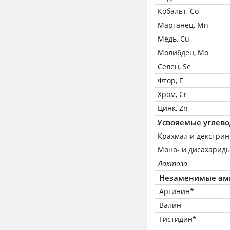
Кобальт, Co
Марганец, Mn
Медь, Cu
Молибден, Mo
Селен, Se
Фтор, F
Хром, Cr
Цинк, Zn
Усвояемые углев
Крахмал и декстри
Моно- и дисахариды
Лактоза
Незаменимые ам
Аргинин*
Валин
Гистидин*