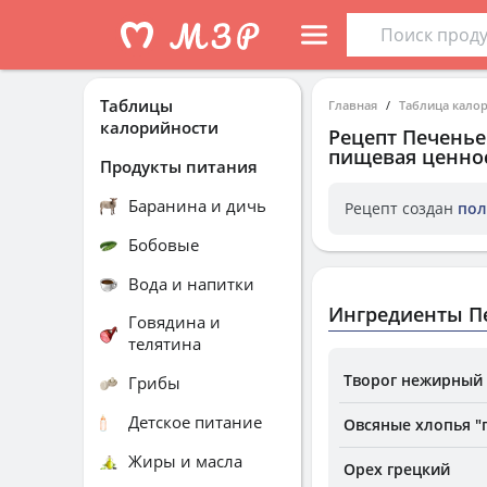
Таблицы
Главная
Таблица кало
калорийности
Рецепт
Печенье
пищевая ценнос
Продукты питания
Баранина и дичь
Рецепт создан
пол
Бобовые
Вода и напитки
Ингредиенты П
Говядина и
телятина
Творог нежирный 
Грибы
Детское питание
Овсяные хлопья "
Жиры и масла
Орех грецкий