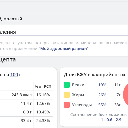
й, молотый
вления
рецепт с учетом потерь витаминов и минералов вы може
птов в приложении
"Мой здоровый рацион"
.
цепта
ь на
100
г
Доля БЖУ в калорийности
Белки
19
%
11
г
% от РСП
243.3
ккал
16.16
%
Жиры
26
%
7
г
11.4
г
12.67
%
Углеводы
55
%
33
г
6.9
г
10.45
%
Соотношение белков, жиров 
1 : 0.6 : 2.9
33.4
г
24.38
%