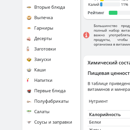
Калий
11%
Вторые блюда
Рейтинг
Выпечка
Большинство прод
Гарниры
полный набор вита
важно употребля
Десерты
продукты, чтобы
организма в витами
Заготовки
Закуски
Химический сост
Каши
Пищевая ценност
Напитки
В таблице приведено
витаминов и минера
Первые блюда
Полуфабрикаты
Нутриент
Салаты
Калорийность
Соусы и заправки
Белки
Жиры