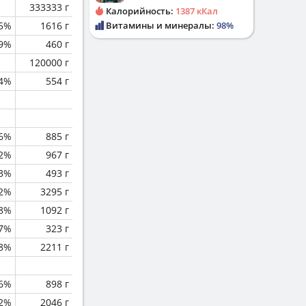
333333 г
Калорийность:
1387 кКал
.5%
1616 г
Витамины и минералы:
98%
9%
460 г
120000 г
.4%
554 г
.6%
885 г
.2%
967 г
.3%
493 г
.2%
3295 г
.8%
1092 г
.7%
323 г
.8%
2211 г
.6%
898 г
2%
2046 г