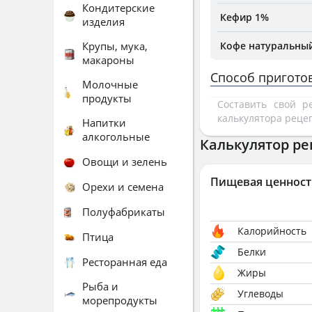
Кондитерские
Кефир 1%
изделия
Крупы, мука,
Кофе натуральны
макароны
Способ пригото
Молочные
продукты
Составить свой 
калькулятора реце
Напитки
алкогольные
Калькулятор ре
Овощи и зелень
Пищевая ценност
Орехи и семена
Полуфабрикаты
Калорийность
Птица
Белки
Ресторанная еда
Жиры
Рыба и
Углеводы
морепродукты