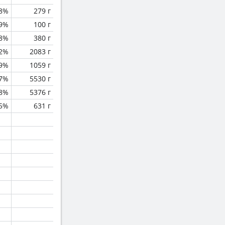
.8%
279 г
.9%
100 г
.8%
380 г
2%
2083 г
.9%
1059 г
.7%
5530 г
.8%
5376 г
.5%
631 г