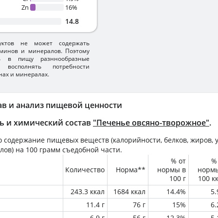
Zn
16%
14.8
уктов не может содержать
минов и минералов. Поэтому
ть в пищу разннообразные
 восполнять потребности
нах и минералах.
ав и анализ пищевой ценности
ь и химический состав
"Печенье овсяно-творожное"
.
 содержание пищевых веществ (калорийности, белков, жиров, у
лов) на
100 грамм
съедобной части.
% от
%
Количество
Норма**
нормы в
норм
100 г
100 к
243.3 ккал
1684 ккал
14.4%
5
11.4 г
76 г
15%
6
6.9 г
56 г
12.3%
5