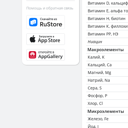
Витамин D, кальци
Помощь и обратная связь
Витамин Е, альфа т
Витамин Н, биотин
Витамин К, филлох
Витамин РР, НЭ
Ниацин
Макроэлементы
Калий, K
Кальций, Ca
Магний, Mg
Натрий, Na
Сера, S
Фосфор, P
Хлор, Cl
Микроэлементы
Железо, Fe
Йод, I