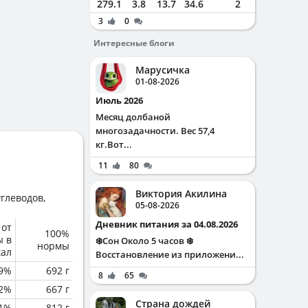
279.1
3.8
13.7
34.6
2
3
0
Интересные блоги
Марусичка
01-08-2026
Июль 2026
Месяц долбаной
многозадачности. Вес 57,4
кг.Вот...
11
80
Виктория Акилина
глеводов,
05-08-2026
Дневник питания за 04.08.2026
 от
100%
ы в
❄️Сон Около 5 часов ❄️
нормы
кал
Восстановление из приложени...
.9%
692 г
8
65
.2%
667 г
Страна дождей
.1%
812 г