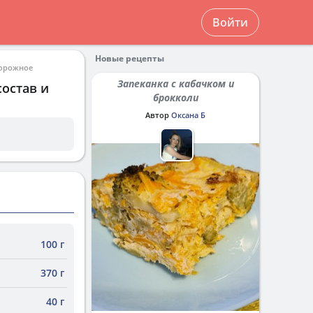
Войти
Новые рецепты
ворожное
Запеканка с кабачком и
состав и
брокколи
Автор
Оксана Б
100 г
370 г
40 г