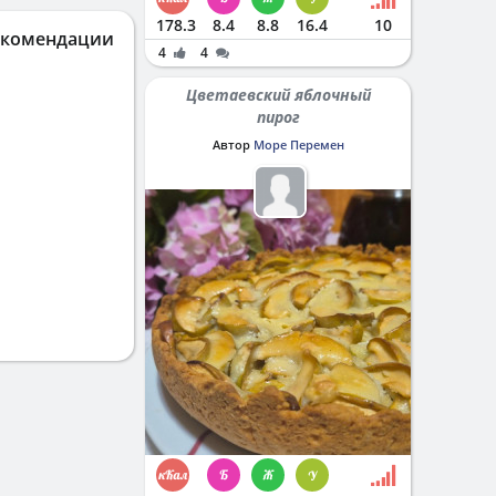
178.3
8.4
8.8
16.4
10
екомендации
4
4
Цветаевский яблочный
пирог
Автор
Море Перемен