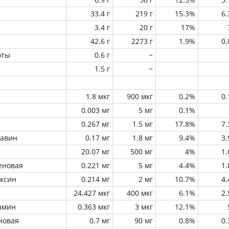
33.4 г
219 г
15.3%
6
3.4 г
20 г
17%
42.6 г
2273 г
1.9%
0
оты
0.6 г
~
1.5 г
~
1.8 мкг
900 мкг
0.2%
0
0.003 мг
5 мг
0.1%
0.267 мг
1.5 мг
17.8%
7
лавин
0.17 мг
1.8 мг
9.4%
3
20.07 мг
500 мг
4%
1
еновая
0.221 мг
5 мг
4.4%
1
оксин
0.214 мг
2 мг
10.7%
4
24.427 мкг
400 мкг
6.1%
2
амин
0.363 мкг
3 мкг
12.1%
новая
0.7 мг
90 мг
0.8%
0