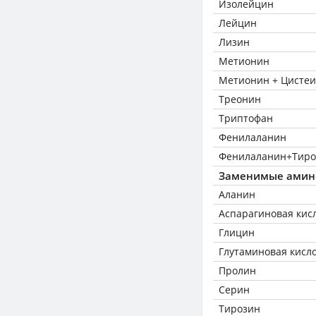
Изолейцин
Лейцин
Лизин
Метионин
Метионин + Цисте
Треонин
Триптофан
Фенилаланин
Фенилаланин+Тиро
Заменимые амин
Аланин
Аспарагиновая кис
Глицин
Глутаминовая кисл
Пролин
Серин
Тирозин