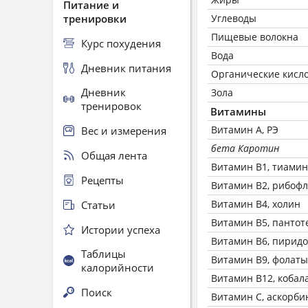
Питание и
тренировки
Углеводы
Пищевые волокна
Курс похудения
Вода
Дневник питания
Органические кисл
Дневник
Зола
тренировок
Витамины
Витамин А, РЭ
Вес и измерения
бета Каротин
Общая лента
Витамин В1, тиамин
Рецепты
Витамин В2, рибоф
Витамин В4, холин
Статьи
Витамин В5, пантот
Истории успеха
Витамин В6, пирид
Таблицы
Витамин В9, фолаты
калорийности
Витамин В12, кобал
Поиск
Витамин C, аскорби