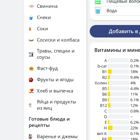
Пищевые воло
Свинина
Вода
Снеки
Соки
Добавить в
Сосиски и колбаса
Витамины и мин
Травы, специи и
соусы
A
0.2%
b-car
0.1%
Фаст-фуд
В1
18%
B2
9.4%
Фрукты и ягоды
Холин
4%
B5
4.4%
Хлеб и выпечка
B6
11%
B9
6.1%
Яйца и продукты
B12
12%
из яиц
C
0.8%
D
~
Готовые блюда и
E
6.2%
рецепты
H
22%
вит.К
0.1%
Варенье и джемы
PP
18%