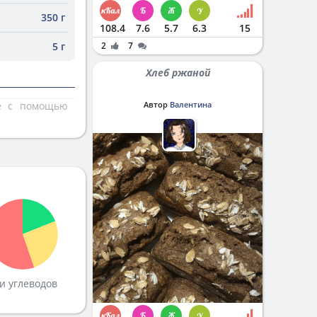
350 г
108.4
7.6
5.7
6.3
15
5 г
2
7
Хлеб ржаной
те с помощью
Автор
Валентина
и углеводов