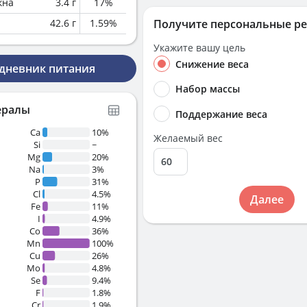
кна
3.4
г
17
%
42.6
г
1.59
%
Получите персональные р
Укажите вашу цель
Снижение веса
 дневник питания
Набор массы
ералы
Поддержание веса
Ca
10%
Желаемый вес
Si
~
Mg
20%
Na
3%
P
31%
Cl
4.5%
Далее
Fe
11%
I
4.9%
Co
36%
Mn
100%
Cu
26%
Mo
4.8%
Se
9.4%
F
1.8%
Cr
1.9%