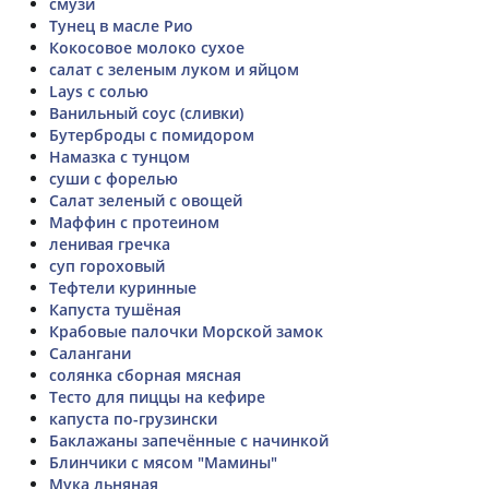
смузи
Тунец в масле Рио
Кокосовое молоко сухое
салат с зеленым луком и яйцом
Lays с солью
Ванильный соус (сливки)
Бутерброды с помидором
Намазка с тунцом
суши с форелью
Салат зеленый с овощей
Маффин с протеином
ленивая гречка
суп гороховый
Тефтели куринные
Капуста тушёная
Крабовые палочки Морской замок
Cалангани
солянка сборная мясная
Тесто для пиццы на кефире
капуста по-грузински
Баклажаны запечённые с начинкой
Блинчики с мясом "Мамины"
Мука льняная