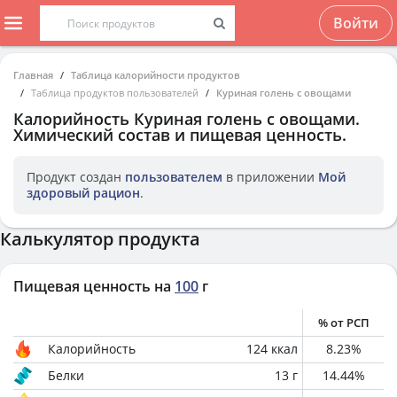
Войти
Главная
Таблица калорийности продуктов
Таблица продуктов пользователей
Куриная голень с овощами
Калорийность
Куриная голень с овощами
.
Химический состав и пищевая ценность.
Продукт создан
пользователем
в приложении
Мой
здоровый рацион
.
Калькулятор продукта
Пищевая ценность на
100
г
% от РСП
Калорийность
124
ккал
8.23
%
Белки
13
г
14.44
%