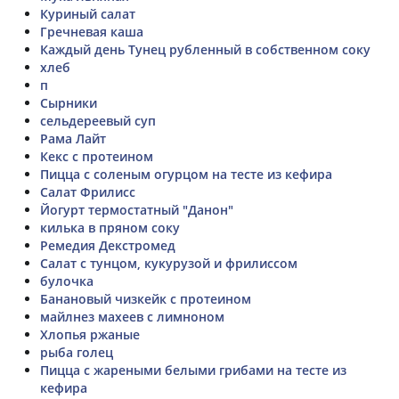
Куриный салат
Гречневая каша
Каждый день Тунец рубленный в собственном соку
хлеб
п
Сырники
сельдереевый суп
Рама Лайт
Кекс с протеином
Пицца с соленым огурцом на тесте из кефира
Салат Фрилисс
Йогурт термостатный "Данон"
килька в пряном соку
Ремедия Декстромед
Салат с тунцом, кукурузой и фрилиссом
булочка
Банановый чизкейк с протеином
майлнез махеев с лимноном
Хлопья ржаные
рыба голец
Пицца с жареными белыми грибами на тесте из
кефира