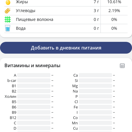
Жиры
7
г
10.61
%
Углеводы
3
г
2.19
%
Пищевые волокна
0
г
0
%
Вода
0
г
0
%
Добавить в дневник питания
Витамины и минералы
A
~
Ca
~
b-car
~
Si
~
В1
~
Mg
~
B2
~
Na
~
Холин
~
P
~
B5
~
Cl
~
B6
~
Fe
~
B9
~
I
~
B12
~
Co
~
C
~
Mn
~
D
~
Cu
~