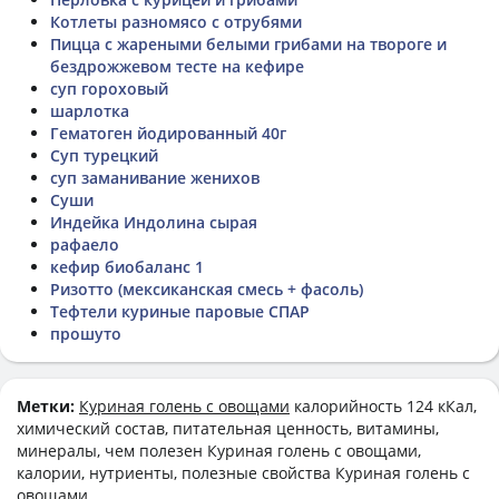
Котлеты разномясо с отрубями
Пицца с жареными белыми грибами на твороге и
бездрожжевом тесте на кефире
суп гороховый
шарлотка
Гематоген йодированный 40г
Суп турецкий
суп заманивание женихов
Суши
Индейка Индолина сырая
рафаело
кефир биобаланс 1
Ризотто (мексиканская смесь + фасоль)
Тефтели куриные паровые СПАР
прошуто
Метки:
Куриная голень с овощами
калорийность 124 кКал,
химический состав, питательная ценность, витамины,
минералы, чем полезен Куриная голень с овощами,
калории, нутриенты, полезные свойства Куриная голень с
овощами