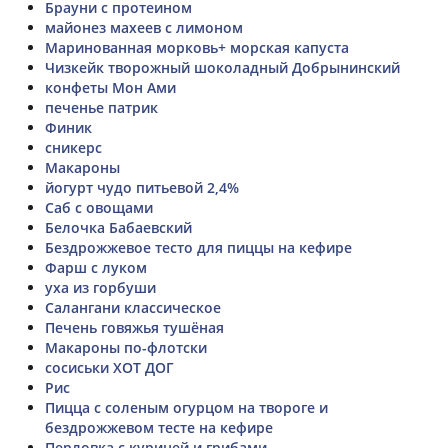
Брауни с протеином
майонез махеев с лимоном
Маринованная морковь+ морская капуста
Чизкейк творожный шоколадный Добрынинский
конфеты Мон Ами
печенье патрик
Финик
сникерс
Макароны
йогурт чудо питьевой 2,4%
Саб с овощами
Белочка Бабаевский
Бездрожжевое тесто для пиццы на кефире
Фарш с луком
уха из горбуши
Салангани классическое
Печень говяжья тушёная
Макароны по-флотски
сосиськи ХОТ ДОГ
Рис
Пицца с соленым огурцом на твороге и
бездрожжевом тесте на кефире
Перловка с курицей и грибами