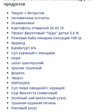
продуктов
Творог с йогуртом
Чечевичные котлеты
Осьминожки
Картофель отварной 26.02.16
Творог фруктовый "Чудо" детки 3,6 %
Ромовая баба пекарня Сенсация 100 гр
Аррмлд
Биойогурт 6%
Суп куриный с овощами
нори
салат шахтерский
кролик тушеный
форель
творог
ОКРОШКА
Суп пюре овощной с курицей
Сыр Виолетта сливочный
Зелёный чай (молочный улун)
тушеная куриная печень
Рисовый уксус