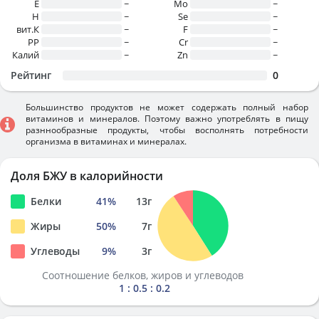
E
~
Mo
~
H
~
Se
~
вит.К
~
F
~
PP
~
Cr
~
Калий
~
Zn
~
Рейтинг
0
Большинство продуктов не может содержать полный набор
витаминов и минералов. Поэтому важно употреблять в пищу
разннообразные продукты, чтобы восполнять потребности
организма в витаминах и минералах.
Доля БЖУ в калорийности
Белки
41
%
13
г
Жиры
50
%
7
г
Углеводы
9
%
3
г
Соотношение белков, жиров и углеводов
1 : 0.5 : 0.2