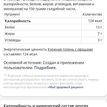
(калорийности, белков, жиров, углеводов, витаминов и
минералов) на
100 грамм
съедобной части.
Нутриент
Количество
Калорийность
124 ккал
Белки
13 г
Жиры
7 г
Углеводы
3 г
Энергетическая ценность
Куриная голень с овощами
составляет 124 кКал.
Основной источник: Создан в приложении
пользователем.
Подробнее
.
** В данной таблице указаны средние нормы витаминов и
минералов для взрослого человека. Если вы хотите узнать нормы с
учетом вашего пола, возраста и других факторов, тогда
воспользуйтесь приложением
«Мой здоровый рацион»
.
Калорийность и химический состав других