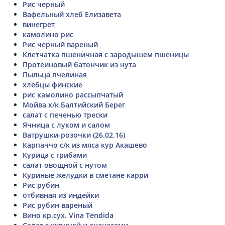
Рис черный
Вафельный хлеб Елизавета
винегрет
камолино рис
Рис черный вареный
Клетчатка пшеничная с зародышем пшеницы
Протеиновый батончик из нута
Пыльца пчелиная
хлебцы финские
рис камолино рассыпчатый
Мойва х/к Балтийский Берег
салат с печенью трески
Ячница с луком и салом
Ватрушки-розочки (26.02.16)
Карпаччо с/к из мяса кур Акашево
Курица с грибами
салат овощной с нутом
Куриные желудки в сметане карри
Рис рубин
отбивная из индейки
Рис рубин вареный
Вино кр.сух. Vina Tendida