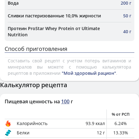
Вода
200 г
Сливки пастеризованные 10,0% жирности
50 г
Протеин ProStar Whey Protein от Ultimate
40 г
Nutrition
Способ приготовления
Составить свой рецепт с учетом потерь витаминов и
минералов вы можете с помощью калькулятора
рецептов в приложении
"Мой здоровый рацион"
.
Калькулятор рецепта
Пищевая ценность на
100
г
% от РСП
Калорийность
93.9
ккал
6.24
%
Белки
12
г
13.33
%