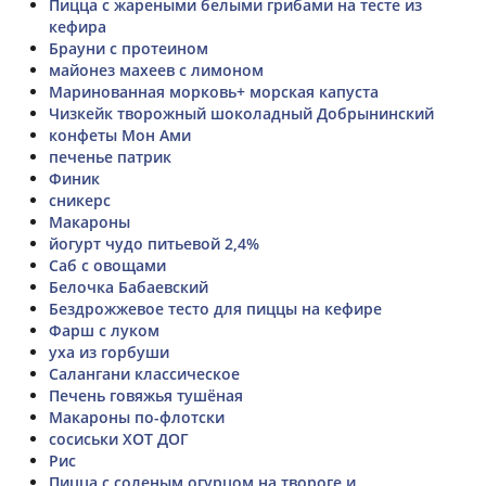
Пицца с жареными белыми грибами на тесте из
кефира
Брауни с протеином
майонез махеев с лимоном
Маринованная морковь+ морская капуста
Чизкейк творожный шоколадный Добрынинский
конфеты Мон Ами
печенье патрик
Финик
сникерс
Макароны
йогурт чудо питьевой 2,4%
Саб с овощами
Белочка Бабаевский
Бездрожжевое тесто для пиццы на кефире
Фарш с луком
уха из горбуши
Салангани классическое
Печень говяжья тушёная
Макароны по-флотски
сосиськи ХОТ ДОГ
Рис
Пицца с соленым огурцом на твороге и