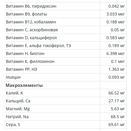
Витамин В6, пиридоксин
0.042 мг
Витамин В9, фолаты
3.033 мкг
Витамин В12, кобаламин
0.188 мкг
Витамин C, аскорбиновая
0.05 мг
Витамин D, кальциферол
0.583 мкг
Витамин Е, альфа токоферол, ТЭ
0.189 мг
Витамин Н, биотин
6.398 мкг
Витамин К, филлохинон
0.1 мкг
Витамин РР, НЭ
1.363 мг
Ниацин
0.093 мг
Макроэлементы
Калий, K
66.52 мг
Кальций, Ca
27.17 мг
Магний, Mg
5.63 мг
Натрий, Na
68.5 мг
Сера, S
69.61 мг