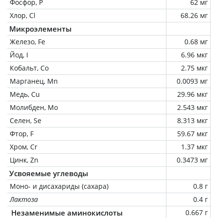
Фосфор, P
62 мг
Хлор, Cl
68.26 мг
Микроэлементы
Железо, Fe
0.68 мг
Йод, I
6.96 мкг
Кобальт, Co
2.75 мкг
Марганец, Mn
0.0093 мг
Медь, Cu
29.96 мкг
Молибден, Mo
2.543 мкг
Селен, Se
8.313 мкг
Фтор, F
59.67 мкг
Хром, Cr
1.37 мкг
Цинк, Zn
0.3473 мг
Усвояемые углеводы
Моно- и дисахариды (сахара)
0.8 г
Лактоза
0.4 г
Незаменимые аминокислоты
0.667 г