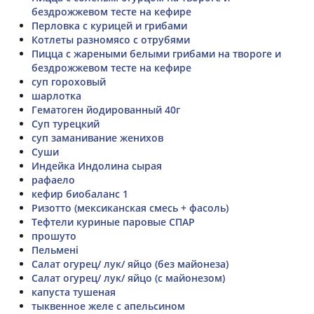
бездрожжевом тесте на кефире
Перловка с курицей и грибами
Котлеты разномясо с отрубями
Пицца с жареными белыми грибами на твороге и
бездрожжевом тесте на кефире
суп гороховый
шарлотка
Гематоген йодированный 40г
Суп турецкий
суп заманивание женихов
Суши
Индейка Индолина сырая
рафаело
кефир биобаланс 1
Ризотто (мексиканская смесь + фасоль)
Тефтели куриные паровые СПАР
прошуто
Пельмені
Салат огурец/ лук/ яйцо (без майонеза)
Салат огурец/ лук/ яйцо (с майонезом)
капуста тушеная
тыквенное желе с апельсином