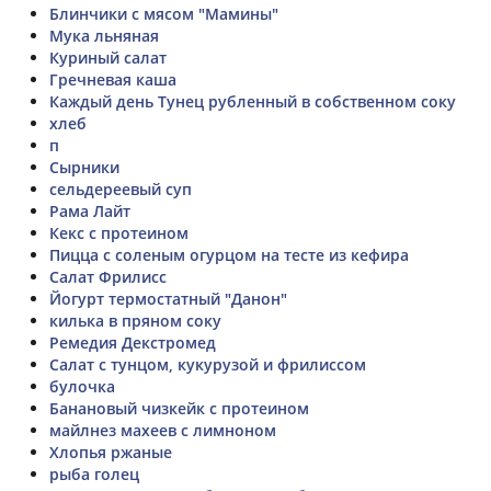
Блинчики с мясом "Мамины"
Мука льняная
Куриный салат
Гречневая каша
Каждый день Тунец рубленный в собственном соку
хлеб
п
Сырники
сельдереевый суп
Рама Лайт
Кекс с протеином
Пицца с соленым огурцом на тесте из кефира
Салат Фрилисс
Йогурт термостатный "Данон"
килька в пряном соку
Ремедия Декстромед
Салат с тунцом, кукурузой и фрилиссом
булочка
Банановый чизкейк с протеином
майлнез махеев с лимноном
Хлопья ржаные
рыба голец