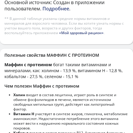
Основной источник: Создан в приложении
пользователем.
Подробнее
.
** В данной таблице указаны средние нормы витаминов и
минералов для взрослого человека. Если вы хотите узнать нормы с
учетом вашего пола, возраста и других факторов, тогда
воспользуйтесь приложением
«Мой здоровый рацион»
.
Полезные свойства МАФФИН С ПРОТЕИНОМ
Маффин с протеином
богат такими витаминами и
минералами, как: холином - 13,9 %, витамином H - 12,8 %,
кобальтом - 27,5 %, селеном - 15,1 %
Чем полезен Маффин с протеином
Холин
входит в состав лецитина, играет роль в синтезе и
обмене фосфолипидов в печени, является источником
свободных метильных групп, действует как липотропный
фактор.
Витамин Н
участвует в синтезе жиров, гликогена, метаболизме
аминокислот. Недостаточное потребление этого витамина
может вести к нарушению нормального состояния кожных
покровов.
Кобальт
входит в состав витамина В12. Активирует ферменты