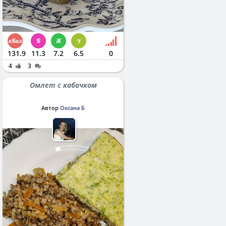
131.9
11.3
7.2
6.5
0
4
3
Омлет с кабачком
Автор
Оксана Б