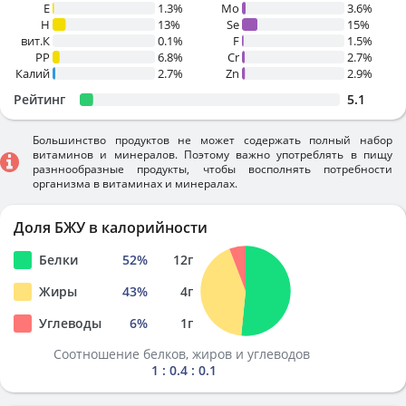
E
1.3%
Mo
3.6%
H
13%
Se
15%
вит.К
0.1%
F
1.5%
PP
6.8%
Cr
2.7%
Калий
2.7%
Zn
2.9%
Рейтинг
5.1
Большинство продуктов не может содержать полный набор
витаминов и минералов. Поэтому важно употреблять в пищу
разннообразные продукты, чтобы восполнять потребности
организма в витаминах и минералах.
Доля БЖУ в калорийности
Белки
52
%
12
г
Жиры
43
%
4
г
Углеводы
6
%
1
г
Соотношение белков, жиров и углеводов
1 : 0.4 : 0.1