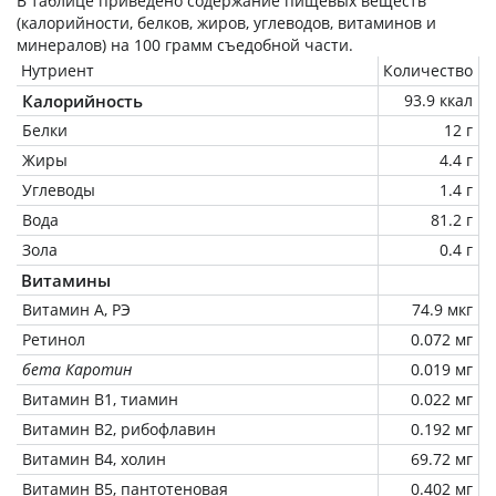
В таблице приведено содержание пищевых веществ
(калорийности, белков, жиров, углеводов, витаминов и
минералов) на
100 грамм
съедобной части.
Нутриент
Количество
Калорийность
93.9 ккал
Белки
12 г
Жиры
4.4 г
Углеводы
1.4 г
Вода
81.2 г
Зола
0.4 г
Витамины
Витамин А, РЭ
74.9 мкг
Ретинол
0.072 мг
бета Каротин
0.019 мг
Витамин В1, тиамин
0.022 мг
Витамин В2, рибофлавин
0.192 мг
Витамин В4, холин
69.72 мг
Витамин В5, пантотеновая
0.402 мг