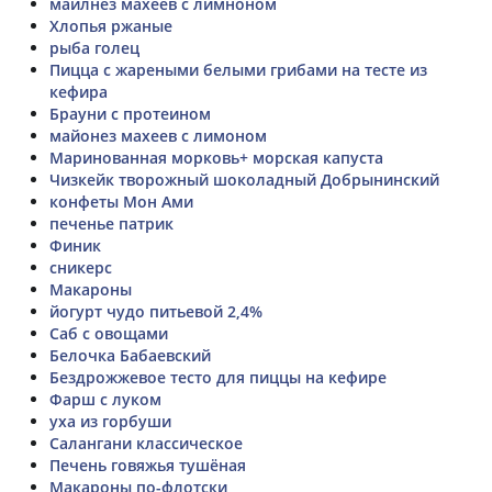
майлнез махеев с лимноном
Хлопья ржаные
рыба голец
Пицца с жареными белыми грибами на тесте из
кефира
Брауни с протеином
майонез махеев с лимоном
Маринованная морковь+ морская капуста
Чизкейк творожный шоколадный Добрынинский
конфеты Мон Ами
печенье патрик
Финик
сникерс
Макароны
йогурт чудо питьевой 2,4%
Саб с овощами
Белочка Бабаевский
Бездрожжевое тесто для пиццы на кефире
Фарш с луком
уха из горбуши
Салангани классическое
Печень говяжья тушёная
Макароны по-флотски