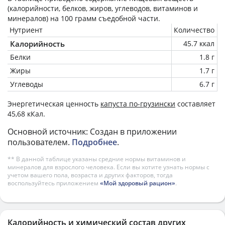
(калорийности, белков, жиров, углеводов, витаминов и
минералов) на
100 грамм
съедобной части.
Нутриент
Количество
Калорийность
45.7 ккал
Белки
1.8 г
Жиры
1.7 г
Углеводы
6.7 г
Энергетическая ценность
капуста по-грузински
составляет
45,68 кКал.
Основной источник: Создан в приложении
пользователем.
Подробнее
.
** В данной таблице указаны средние нормы витаминов и
минералов для взрослого человека. Если вы хотите узнать нормы с
учетом вашего пола, возраста и других факторов, тогда
воспользуйтесь приложением
«Мой здоровый рацион»
.
Калорийность и химический состав других