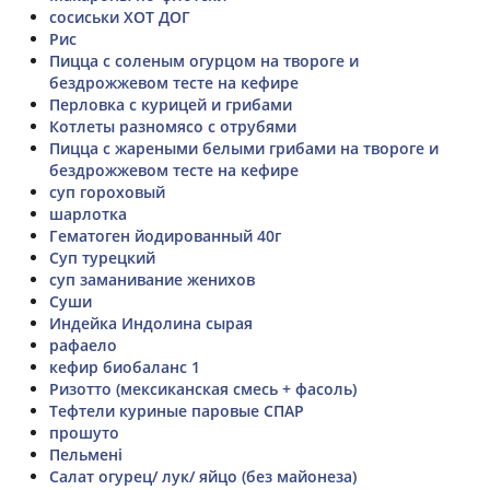
сосиськи ХОТ ДОГ
Рис
Пицца с соленым огурцом на твороге и
бездрожжевом тесте на кефире
Перловка с курицей и грибами
Котлеты разномясо с отрубями
Пицца с жареными белыми грибами на твороге и
бездрожжевом тесте на кефире
суп гороховый
шарлотка
Гематоген йодированный 40г
Суп турецкий
суп заманивание женихов
Суши
Индейка Индолина сырая
рафаело
кефир биобаланс 1
Ризотто (мексиканская смесь + фасоль)
Тефтели куриные паровые СПАР
прошуто
Пельмені
Салат огурец/ лук/ яйцо (без майонеза)