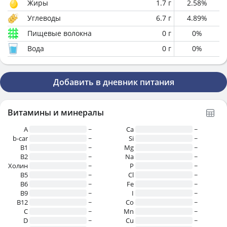
Жиры
1.7
г
2.58
%
Углеводы
6.7
г
4.89
%
Пищевые волокна
0
г
0
%
Вода
0
г
0
%
Добавить в дневник питания
Витамины и минералы
A
~
Ca
~
b-car
~
Si
~
В1
~
Mg
~
B2
~
Na
~
Холин
~
P
~
B5
~
Cl
~
B6
~
Fe
~
B9
~
I
~
B12
~
Co
~
C
~
Mn
~
D
~
Cu
~