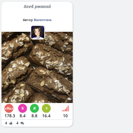
Хлеб ржаной
Автор
Валентина
178.3
8.4
8.8
16.4
10
4
4