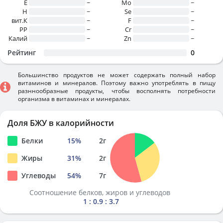
E
~
Mo
~
H
~
Se
~
вит.К
~
F
~
PP
~
Cr
~
Калий
~
Zn
~
Рейтинг
0
Большинство продуктов не может содержать полный набор
витаминов и минералов. Поэтому важно употреблять в пищу
разннообразные продукты, чтобы восполнять потребности
организма в витаминах и минералах.
Доля БЖУ в калорийности
Белки
15
%
2
г
Жиры
31
%
2
г
Углеводы
54
%
7
г
Соотношение белков, жиров и углеводов
1 : 0.9 : 3.7