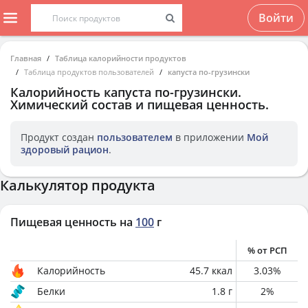
Войти
Главная
Таблица калорийности продуктов
Таблица продуктов пользователей
капуста по-грузински
Калорийность
капуста по-грузински
.
Химический состав и пищевая ценность.
Продукт создан
пользователем
в приложении
Мой
здоровый рацион
.
Калькулятор продукта
Пищевая ценность на
100
г
% от РСП
Калорийность
45.7
ккал
3.03
%
Белки
1.8
г
2
%