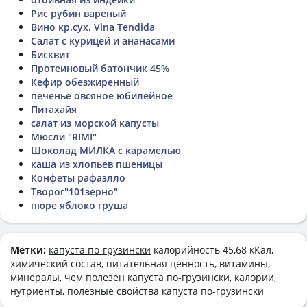
Рис рубин вареный
Вино кр.сух. Vina Tendida
Салат с курицей и ананасами
Бисквит
Протеиновый батончик 45%
Кефир обезжиренный
печенье овсяное юбилейное
Питахайя
салат из морской капусты
Мюсли "RIMI"
Шоколад МИЛКА с карамелью
каша из хлопьев пшеницы
Конфеты рафаэлло
Творог"101зерно"
пюре яблоко груша
Метки:
капуста по-грузински
калорийность 45,68 кКал,
химический состав, питательная ценность, витамины,
минералы, чем полезен капуста по-грузински, калории,
нутриенты, полезные свойства капуста по-грузински