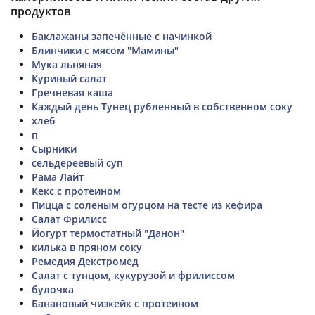
продуктов
Баклажаны запечённые с начинкой
Блинчики с мясом "Мамины"
Мука льняная
Куриный салат
Гречневая каша
Каждый день Тунец рубленный в собственном соку
хлеб
п
Сырники
сельдереевый суп
Рама Лайт
Кекс с протеином
Пицца с соленым огурцом на тесте из кефира
Салат Фрилисс
Йогурт термостатный "Данон"
килька в пряном соку
Ремедия Декстромед
Салат с тунцом, кукурузой и фрилиссом
булочка
Банановый чизкейк с протеином