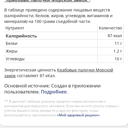
В таблице приведено содержание пищевых веществ
(калорийности, белков, жиров, углеводов, витаминов и
минералов) на
100 грамм
съедобной части.
Нутриент
Количество
Калорийность
87 ккал
Белки
11 г
Жиры
1.2 г
Углеводы
10 г
Энергетическая ценность
Крабовые палочки Морской
замок
составляет 87 кКал.
Основной источник: Создан в приложении
пользователем.
Подробнее
.
** В данной таблице указаны средние нормы витаминов и
минералов для взрослого человека. Если вы хотите узнать нормы с
учетом вашего пола, возраста и других факторов, тогда
воспользуйтесь приложением
«Мой здоровый рацион»
.