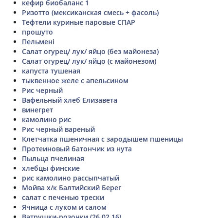
кефир биобаланс 1
Ризотто (мексиканская смесь + фасоль)
Тефтели куриные паровые СПАР
прошуто
Пельмені
Салат огурец/ лук/ яйцо (без майонеза)
Салат огурец/ лук/ яйцо (с майонезом)
капуста тушеная
тыквенное желе с апельсином
Рис черный
Вафельный хлеб Елизавета
винегрет
камолино рис
Рис черный вареный
Клетчатка пшеничная с зародышем пшеницы
Протеиновый батончик из нута
Пыльца пчелиная
хлебцы финские
рис камолино рассыпчатый
Мойва х/к Балтийский Берег
салат с печенью трески
Ячница с луком и салом
Ватрушки-розочки (26.02.16)