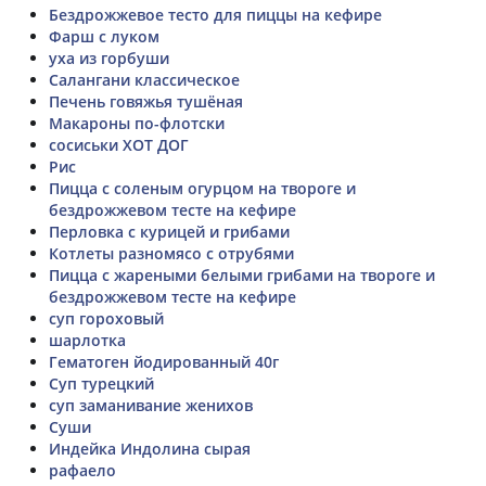
Бездрожжевое тесто для пиццы на кефире
Фарш с луком
уха из горбуши
Салангани классическое
Печень говяжья тушёная
Макароны по-флотски
сосиськи ХОТ ДОГ
Рис
Пицца с соленым огурцом на твороге и
бездрожжевом тесте на кефире
Перловка с курицей и грибами
Котлеты разномясо с отрубями
Пицца с жареными белыми грибами на твороге и
бездрожжевом тесте на кефире
суп гороховый
шарлотка
Гематоген йодированный 40г
Суп турецкий
суп заманивание женихов
Суши
Индейка Индолина сырая
рафаело