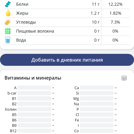
Белки
11
г
12.22
%
Жиры
1.2
г
1.82
%
Углеводы
10
г
7.3
%
Пищевые волокна
0
г
0
%
Вода
0
г
0
%
Добавить в дневник питания
Витамины и минералы
A
~
Ca
~
b-car
~
Si
~
В1
~
Mg
~
B2
~
Na
~
Холин
~
P
~
B5
~
Cl
~
B6
~
Fe
~
B9
~
I
~
B12
~
Co
~