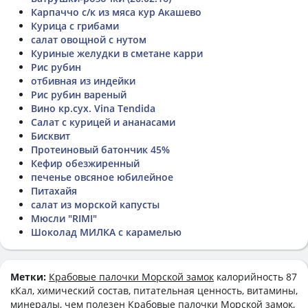
Карпаччо с/к из мяса кур Акашево
Курица с грибами
салат овощной с нутом
Куриные желудки в сметане карри
Рис рубин
отбивная из индейки
Рис рубин вареный
Вино кр.сух. Vina Tendida
Салат с курицей и ананасами
Бисквит
Протеиновый батончик 45%
Кефир обезжиренный
печенье овсяное юбилейное
Питахайя
салат из морской капусты
Мюсли "RIMI"
Шоколад МИЛКА с карамелью
Метки:
Крабовые палочки Морской замок
калорийность 87
кКал, химический состав, питательная ценность, витамины,
минералы, чем полезен Крабовые палочки Морской замок,