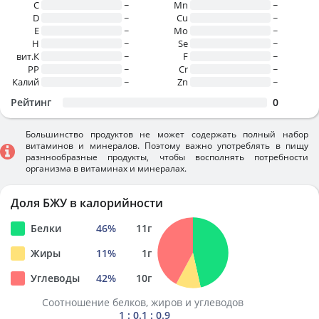
C
~
Mn
~
D
~
Cu
~
E
~
Mo
~
H
~
Se
~
вит.К
~
F
~
PP
~
Cr
~
Калий
~
Zn
~
Рейтинг
0
Большинство продуктов не может содержать полный набор
витаминов и минералов. Поэтому важно употреблять в пищу
разннообразные продукты, чтобы восполнять потребности
организма в витаминах и минералах.
Доля БЖУ в калорийности
Белки
46
%
11
г
Жиры
11
%
1
г
Углеводы
42
%
10
г
Соотношение белков, жиров и углеводов
1 : 0.1 : 0.9