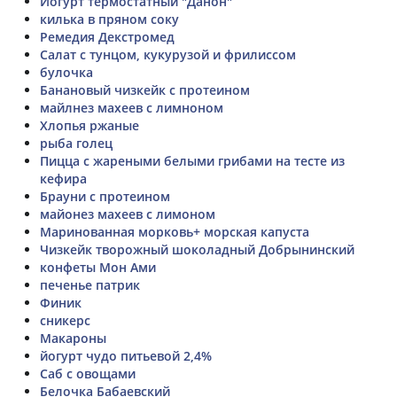
Йогурт термостатный "Данон"
килька в пряном соку
Ремедия Декстромед
Салат с тунцом, кукурузой и фрилиссом
булочка
Банановый чизкейк с протеином
майлнез махеев с лимноном
Хлопья ржаные
рыба голец
Пицца с жареными белыми грибами на тесте из
кефира
Брауни с протеином
майонез махеев с лимоном
Маринованная морковь+ морская капуста
Чизкейк творожный шоколадный Добрынинский
конфеты Мон Ами
печенье патрик
Финик
сникерс
Макароны
йогурт чудо питьевой 2,4%
Саб с овощами
Белочка Бабаевский