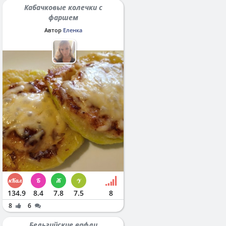
Кабачковые колечки с
фаршем
Автор
Еленка
134.9
8.4
7.8
7.5
8
8
6
Бельгийские вафли