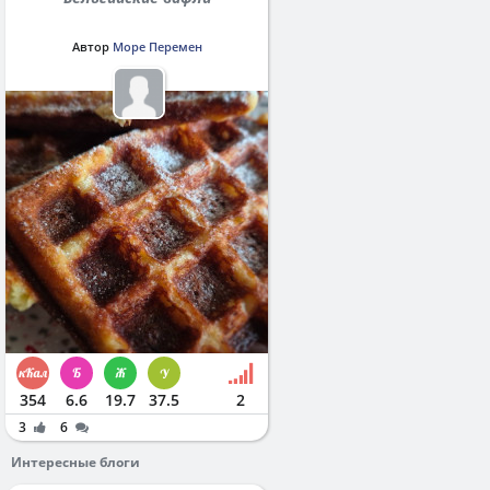
Автор
Море Перемен
354
6.6
19.7
37.5
2
3
6
Интересные блоги