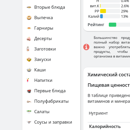
H
0.4%
вит.К
2.6%
Вторые блюда
PP
29%
Калий
13%
Выпечка
Рейтинг
Гарниры
Большинство прод
Десерты
полный набор вита
важно употребля
Заготовки
продукты, чтобы
организма в витами
Закуски
Каши
Химический сост
Напитки
Пищевая ценност
Первые блюда
В таблице приведено
Полуфабрикаты
витаминов и минера
Салаты
Нутриент
Соусы и заправки
Калорийность