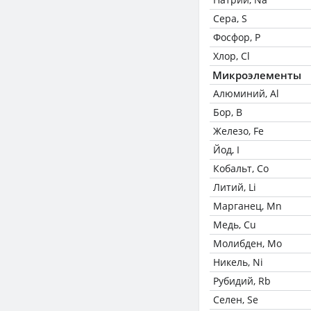
Сера, S
Фосфор, P
Хлор, Cl
Микроэлементы
Алюминий, Al
Бор, B
Железо, Fe
Йод, I
Кобальт, Co
Литий, Li
Марганец, Mn
Медь, Cu
Молибден, Mo
Никель, Ni
Рубидий, Rb
Селен, Se