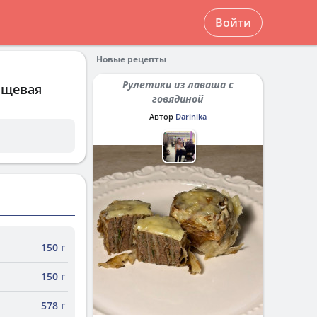
Войти
Новые рецепты
Рулетики из лаваша с
ищевая
говядиной
Автор
Darinika
150 г
150 г
578 г