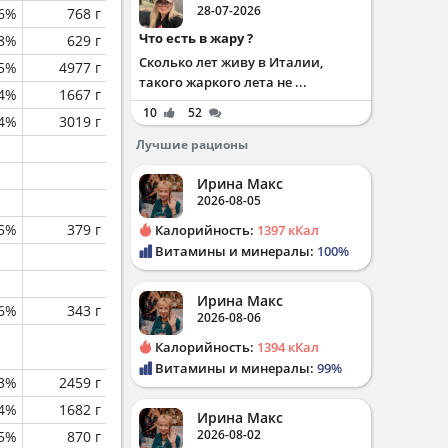
28-07-2026
.6%
768 г
Что есть в жару ?
.8%
629 г
Сколько лет живу в Италии,
.5%
4977 г
такого жаркого лета не ...
.4%
1667 г
10
52
.4%
3019 г
Лучшие рационы
Ирина Макс
2026-08-05
.5%
379 г
Калорийность:
1397 кКал
Витамины и минералы:
100%
Ирина Макс
.6%
343 г
2026-08-06
Калорийность:
1394 кКал
Витамины и минералы:
99%
3%
2459 г
.4%
1682 г
Ирина Макс
2026-08-02
.5%
870 г