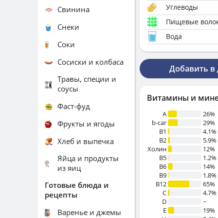
Углеводы
Свинина
Пищевые воло
Снеки
Вода
Соки
Сосиски и колбаса
Добавить в
Травы, специи и
соусы
Витамины и мин
Фаст-фуд
A
26%
b-car
29%
Фрукты и ягоды
В1
4.1%
B2
5.9%
Хлеб и выпечка
Холин
12%
Яйца и продукты
B5
1.2%
B6
14%
из яиц
B9
1.8%
B12
65%
Готовые блюда и
C
4.7%
рецепты
D
~
E
19%
Варенье и джемы