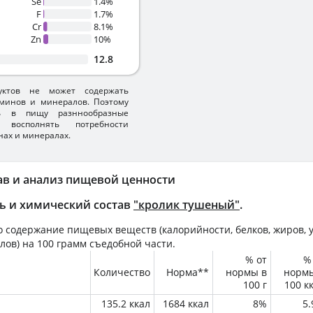
Se
1.4%
F
1.7%
Cr
8.1%
Zn
10%
12.8
уктов не может содержать
минов и минералов. Поэтому
ть в пищу разннообразные
 восполнять потребности
нах и минералах.
ав и анализ пищевой ценности
ь и химический состав
"кролик тушеный"
.
 содержание пищевых веществ (калорийности, белков, жиров, у
лов) на
100 грамм
съедобной части.
% от
%
Количество
Норма**
нормы в
норм
100 г
100 к
135.2 ккал
1684 ккал
8%
5