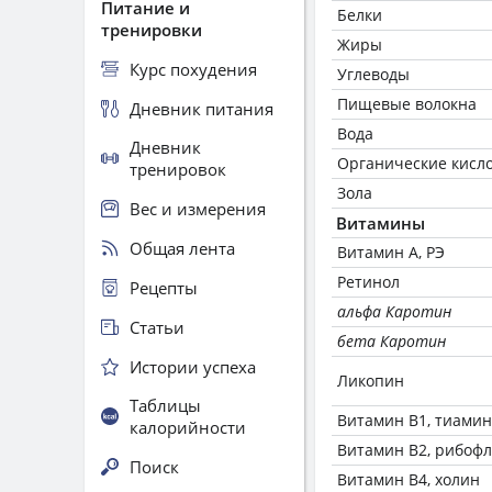
Питание и
Белки
тренировки
Жиры
Курс похудения
Углеводы
Пищевые волокна
Дневник питания
Вода
Дневник
Органические кисл
тренировок
Зола
Вес и измерения
Витамины
Общая лента
Витамин А, РЭ
Ретинол
Рецепты
альфа Каротин
Статьи
бета Каротин
Истории успеха
Ликопин
Таблицы
Витамин В1, тиамин
калорийности
Витамин В2, рибоф
Поиск
Витамин В4, холин