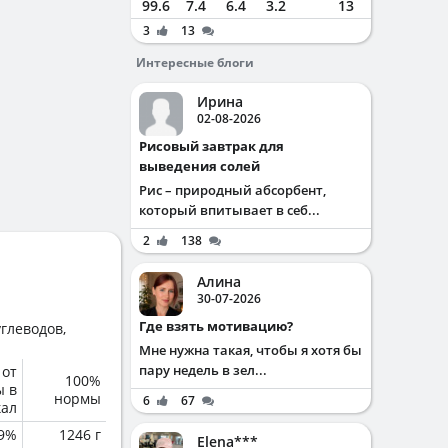
99.6
7.4
6.4
3.2
13
3
13
Интересные блоги
Ирина
02-08-2026
Рисовый завтрак для
выведения солей
Рис – природный абсорбент,
который впитывает в себ...
2
138
Алина
30-07-2026
Где взять мотивацию?
глеводов,
Мне нужна такая, чтобы я хотя бы
пару недель в зел...
 от
100%
ы в
нормы
6
67
кал
.9%
1246 г
Elena***