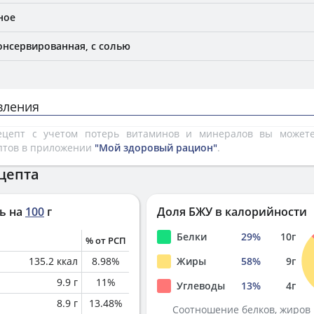
ное
онсервированная, с солью
вления
рецепт с учетом потерь витаминов и минералов вы може
птов в приложении
"Мой здоровый рацион"
.
цепта
ь на
100
г
Доля БЖУ в калорийности
Белки
29
%
10
г
% от РСП
135.2
ккал
8.98
%
Жиры
58
%
9
г
9.9
г
11
%
Углеводы
13
%
4
г
8.9
г
13.48
%
Соотношение белков, жиров 