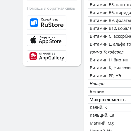
Витамин В5, пантот
Помощь и обратная связь
Витамин В6, пирид
Витамин В9, фолаты
Витамин В12, кобал
Витамин C, аскорби
Витамин Е, альфа т
гамма Токоферол
Витамин Н, биотин
Витамин К, филлох
Витамин РР, НЭ
Ниацин
Бетаин
Макроэлементы
Калий, K
Кальций, Ca
Магний, Mg
Натрий, Na