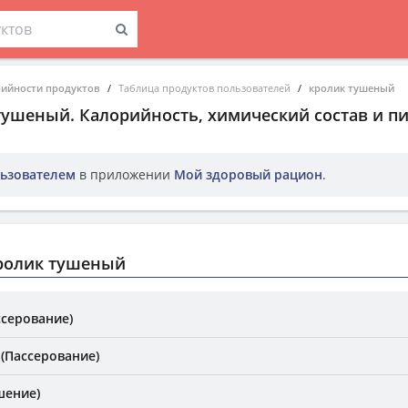
рийности продуктов
Таблица продуктов пользователей
кролик тушеный
тушеный
. Калорийность, химический состав и п
ьзователем
в приложении
Мой здоровый рацион
.
ролик тушеный
ссерование)
 (Пассерование)
шение)