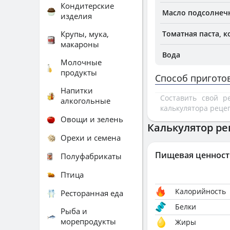
Кондитерские
Масло подсолнеч
изделия
Крупы, мука,
Томатная паста, к
макароны
Вода
Молочные
продукты
Способ пригото
Напитки
Составить свой 
алкогольные
калькулятора реце
Овощи и зелень
Калькулятор ре
Орехи и семена
Пищевая ценност
Полуфабрикаты
Птица
Калорийность
Ресторанная еда
Белки
Рыба и
морепродукты
Жиры