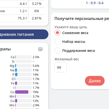
1 : 0.9 : 0.4
4.4
г
3.21
%
кна
1.2
г
6
%
75.3
г
2.81
%
Получите персональные р
Укажите вашу цель
Снижение веса
 дневник питания
Набор массы
ералы
Поддержание веса
Ca
2.5%
Желаемый вес
Si
~
Mg
5.6%
Na
11%
P
14%
Cl
1.7%
Далее
Fe
11%
I
1.7%
Co
79%
Mn
3.7%
Cu
12%
Mo
2.9%