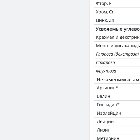
Фтор, F
Хром, Cr
Цинк, Zn
Усвояемые углев
Крахмал и декстри
Моно- и дисахариды
Глюкоза (декстроза)
Сахароза
Фруктоза
Незаменимые ам
Аргинин*
Валин
Гистидин*
Изолейцин
Лейцин
Лизин
Метионин