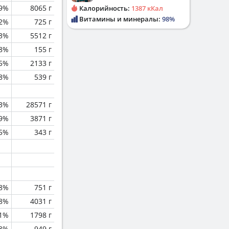
.9%
8065 г
Калорийность:
1387 кКал
Витамины и минералы:
98%
.2%
725 г
.3%
5512 г
.8%
155 г
.5%
2133 г
.8%
539 г
.3%
28571 г
.9%
3871 г
.5%
343 г
.8%
751 г
.8%
4031 г
.1%
1798 г
.8%
949 г