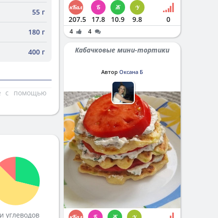
55 г
207.5
17.8
10.9
9.8
0
180 г
4
4
Кабачковые мини-тортики
400 г
Автор
Оксана Б
те с помощью
и углеводов