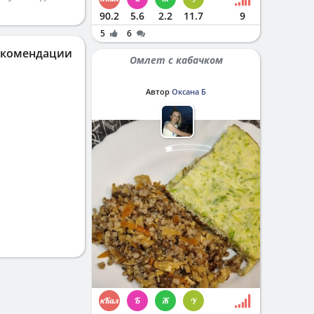
90.2
5.6
2.2
11.7
9
5
6
екомендации
Омлет с кабачком
Автор
Оксана Б