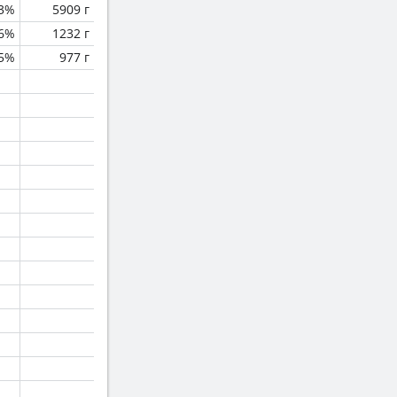
.3%
5909 г
6%
1232 г
.5%
977 г