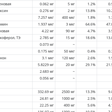
еновая
0.062 мг
5 мг
1.2%
0
оксин
0.276 мг
2 мг
13.8%
10
7.257 мкг
400 мкг
1.8%
1
амин
1.937 мкг
3 мкг
64.6%
47
новая
4.22 мг
90 мг
4.7%
3
окоферол, ТЭ
2.785 мг
15 мг
18.6%
13
0.073 мг
~
0.175 мкг
50 мкг
0.4%
0
инон
3.1 мкг
120 мкг
2.6%
1
5.8229 мг
20 мг
29.1%
21
2.683 мг
~
0.056 мг
~
332.69 мг
2500 мг
13.3%
9
24.81 мг
1000 мг
2.5%
1
22.25 мг
400 мг
5.6%
4
136.97 мг
1300 мг
10.5%
7