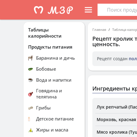
Таблицы
Главная
Таблица кало
калорийности
Рецепт
кролик 
ценность.
Продукты питания
Баранина и дичь
Рецепт создан
пол
Бобовые
Вода и напитки
Ингредиенты к
Говядина и
телятина
Лук репчатый (Па
Грибы
Детское питание
Морковь, красная
Жиры и масла
Мясо кролика (Ту