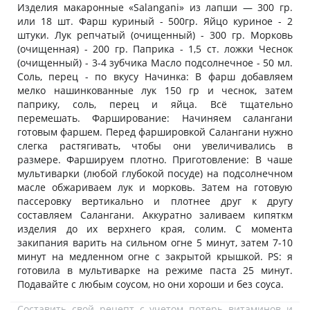
Изделия макаронные «Salangani» из лапши — 300 гр.
или 18 шт. Фарш куриный - 500гр. Яйцо куриное - 2
штуки. Лук репчатый (очищенный) - 300 гр. Морковь
(очищенная) - 200 гр. Паприка - 1,5 ст. ложки Чеснок
(очищенный) - 3-4 зубчика Масло подсолнечное - 50 мл.
Соль, перец - по вкусу Начинка: В фарш добавляем
мелко нашинкованные лук 150 гр и чеснок, затем
паприку, соль, перец и яйца. Всё тщательно
перемешать. Фарширование: Начиняем салангани
готовым фаршем. Перед фаршировкой Салангани нужно
слегка растягивать, чтобы они увеличивались в
размере. Фаршируем плотно. Приготовление: В чаше
мультиварки (любой глубокой посуде) на подсолнечном
масле обжариваем лук и морковь. Затем на готовую
пассеровку вертикально и плотнее друг к другу
составляем Салангани. Аккуратно заливаем кипяткм
изделия до их верхнего края, солим. С момента
закипания варить на сильном огне 5 минут, затем 7-10
минут на медленном огне с закрытой крышкой. PS: я
готовила в мультиварке на режиме паста 25 минут.
Подавайте с любым соусом, но они хороши и без соуса.
Составить свой рецепт с учетом потерь витаминов и