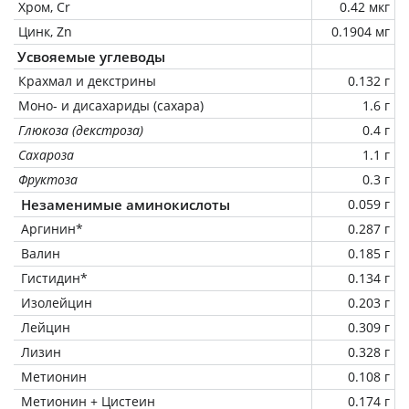
Хром, Cr
0.42 мкг
Цинк, Zn
0.1904 мг
Усвояемые углеводы
Крахмал и декстрины
0.132 г
Моно- и дисахариды (сахара)
1.6 г
Глюкоза (декстроза)
0.4 г
Сахароза
1.1 г
Фруктоза
0.3 г
Незаменимые аминокислоты
0.059 г
Аргинин*
0.287 г
Валин
0.185 г
Гистидин*
0.134 г
Изолейцин
0.203 г
Лейцин
0.309 г
Лизин
0.328 г
Метионин
0.108 г
Метионин + Цистеин
0.174 г