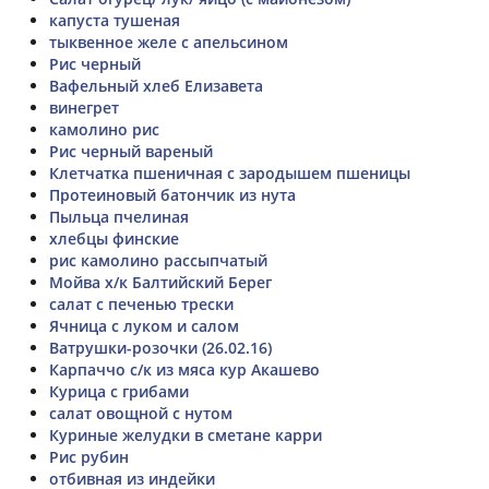
капуста тушеная
тыквенное желе с апельсином
Рис черный
Вафельный хлеб Елизавета
винегрет
камолино рис
Рис черный вареный
Клетчатка пшеничная с зародышем пшеницы
Протеиновый батончик из нута
Пыльца пчелиная
хлебцы финские
рис камолино рассыпчатый
Мойва х/к Балтийский Берег
салат с печенью трески
Ячница с луком и салом
Ватрушки-розочки (26.02.16)
Карпаччо с/к из мяса кур Акашево
Курица с грибами
салат овощной с нутом
Куриные желудки в сметане карри
Рис рубин
отбивная из индейки