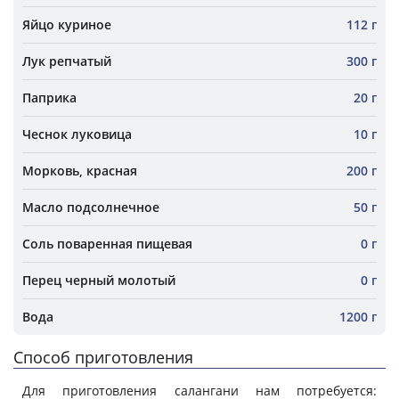
Яйцо куриное
112 г
Лук репчатый
300 г
Паприка
20 г
Чеснок луковица
10 г
Морковь, красная
200 г
Масло подсолнечное
50 г
Соль поваренная пищевая
0 г
Перец черный молотый
0 г
Вода
1200 г
Способ приготовления
Для приготовления салангани нам потребуется: