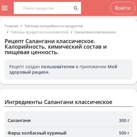
Войти
Главная
Таблица калорийности продуктов
Таблица продуктов пользователей
Салангани классическое
Рецепт
Салангани классическое
.
Калорийность, химический состав и
пищевая ценность.
Рецепт создан
пользователем
в приложении
Мой
здоровый рацион
.
Ингредиенты Салангани классическое
Cалангани
300 г
Фарш колбасный куриный
500 г