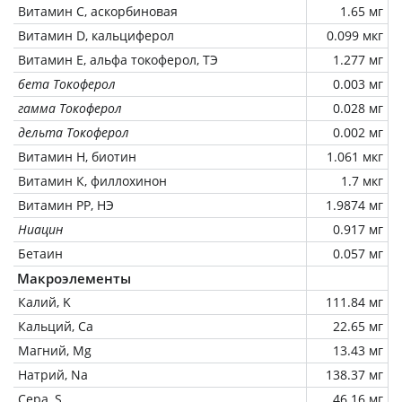
Витамин C, аскорбиновая
1.65 мг
Витамин D, кальциферол
0.099 мкг
Витамин Е, альфа токоферол, ТЭ
1.277 мг
бета Токоферол
0.003 мг
гамма Токоферол
0.028 мг
дельта Токоферол
0.002 мг
Витамин Н, биотин
1.061 мкг
Витамин К, филлохинон
1.7 мкг
Витамин РР, НЭ
1.9874 мг
Ниацин
0.917 мг
Бетаин
0.057 мг
Макроэлементы
Калий, K
111.84 мг
Кальций, Ca
22.65 мг
Магний, Mg
13.43 мг
Натрий, Na
138.37 мг
Сера, S
46.16 мг