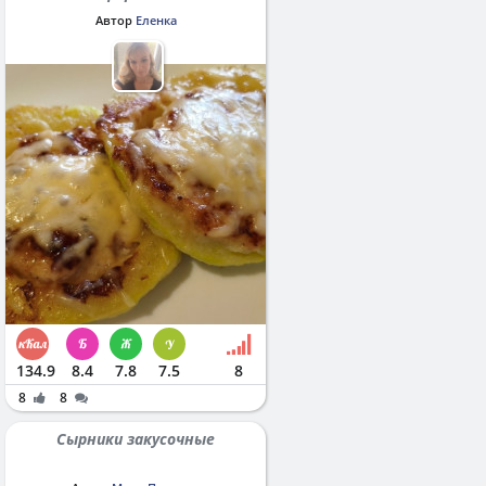
Автор
Еленка
134.9
8.4
7.8
7.5
8
8
8
Сырники закусочные