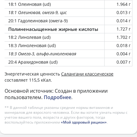
18:1 Олеиновая (ud)
1.964 г
18:1 Олеиновая, омега-9, цис
0.013 г
20:1 Гадолеиновая (омега-9)
0.014 г
Полиненасыщенные жирные кислоты
1.727 г
18:2 Линолевая (ud)
1.702 г
18:3 Линоленовая (ud)
0.018 г
18:3 Омега-3, альфа-линоленовая
0.004 г
20:4 Арахидоновая (ud)
0.007 г
Энергетическая ценность
Салангани классическое
составляет 115,5 кКал.
Основной источник: Создан в приложении
пользователем.
Подробнее
.
** В данной таблице указаны средние нормы витаминов и
минералов для взрослого человека. Если вы хотите узнать нормы с
учетом вашего пола, возраста и других факторов, тогда
воспользуйтесь приложением
«Мой здоровый рацион»
.