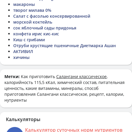
макароны
творог милава 0%
Салат с фасолью консервированной
морской коктейль
сок яблочный сады придонья
конфета ирис кис-кис
Киш с грибами
Отруби хрустящие пшеничные Диетмарка Ашан
АКТИВИЛ
хичины
Метки:
Как приготовить
Салангани классическое
,
калорийность 115,5 кКал, химический состав, питательная
ценность, какие витамины, минералы, способ
приготовления Салангани классическое, рецепт, калории,
нутриенты
Калькуляторы
Калькулятор суточных норм нутриентов