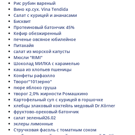
Рис рубин вареный
Вино кр.сух. Vina Tendida
Салат с курицей и ананасами
Бисквит
Протеиновый батончик 45%
Кефир обезжиренный
печенье овсяное юбилейное
Питахайя
салат из морской капусты
Мюсли "RIMI"
Шоколад МИЛКА с карамелью
каша из хлопьев пшеницы
Конфеты рафаэлло
Творог"101зерно"
пюре яблоко груша
творог 2,0% жирности Ромашкино
Картофельный суп с курицей в горшочке
хлебцы злаковый коктейль медовый Dr.Körner
фруктово-ореховый батончик
салат зеленый26.02
эклеры лимонные
Стручковая фасоль с томатным соком