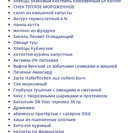
хлебцы злаковый коктейль клюквенный Dr.Körner
СНЕК ТЕПЛОЕ МОРОЖЕННОЕ
салат из квашеной капусты
йогурт термостатный 4 %
панна-котта
молоко из фундука
Кисель Леовит Очищающий
Овощи туш
Хлебцы Кубанские
котлетки курино капустные
Активиа 0% питьевая
Вафли Венские со взбитыми сливками и вишней
Печенье Авангард
Zarte Haferflocken aus vollem Korn
Сок морковный
Горбуша тушеная с овощами и сметаной
Кекс с творожными шариками и протеином
Батончик DR Dias черника 35 гр
Дранники
абрикосы протёртые с сахаром ISKA
каша из пшеничных хлопьев
Биточек куриный
котлеты по французски