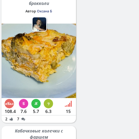
брокколи
Автор
Оксана Б
108.4
7.6
5.7
6.3
15
2
7
Кабачковые колечки с
фаршем