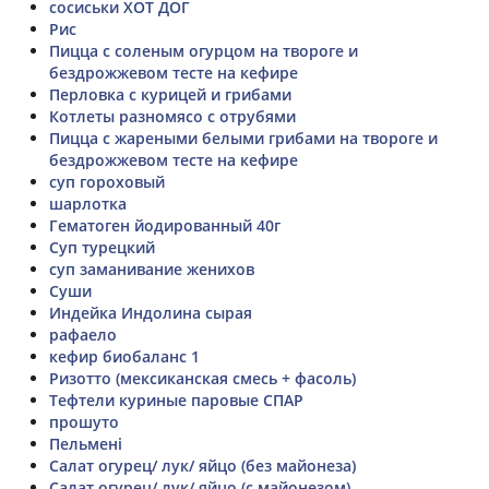
сосиськи ХОТ ДОГ
Рис
Пицца с соленым огурцом на твороге и
бездрожжевом тесте на кефире
Перловка с курицей и грибами
Котлеты разномясо с отрубями
Пицца с жареными белыми грибами на твороге и
бездрожжевом тесте на кефире
суп гороховый
шарлотка
Гематоген йодированный 40г
Суп турецкий
суп заманивание женихов
Суши
Индейка Индолина сырая
рафаело
кефир биобаланс 1
Ризотто (мексиканская смесь + фасоль)
Тефтели куриные паровые СПАР
прошуто
Пельмені
Салат огурец/ лук/ яйцо (без майонеза)
Салат огурец/ лук/ яйцо (с майонезом)