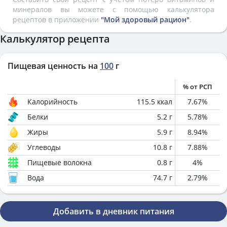
минералов вы можете с помощью калькулятора
рецептов в приложении
"Мой здоровый рацион"
.
Калькулятор рецепта
Пищевая ценность на
100
г
% от РСП
Калорийность
115.5
ккал
7.67
%
Белки
5.2
г
5.78
%
Жиры
5.9
г
8.94
%
Углеводы
10.8
г
7.88
%
Пищевые волокна
0.8
г
4
%
Вода
74.7
г
2.79
%
Добавить в дневник питания