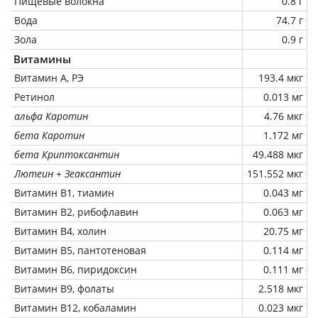
Пищевые волокна
0.8 г
Вода
74.7 г
Зола
0.9 г
Витамины
Витамин А, РЭ
193.4 мкг
Ретинол
0.013 мг
альфа Каротин
4.76 мкг
бета Каротин
1.172 мг
бета Криптоксантин
49.488 мкг
Лютеин + Зеаксантин
151.552 мкг
Витамин В1, тиамин
0.043 мг
Витамин В2, рибофлавин
0.063 мг
Витамин В4, холин
20.75 мг
Витамин В5, пантотеновая
0.114 мг
Витамин В6, пиридоксин
0.111 мг
Витамин В9, фолаты
2.518 мкг
Витамин В12, кобаламин
0.023 мкг