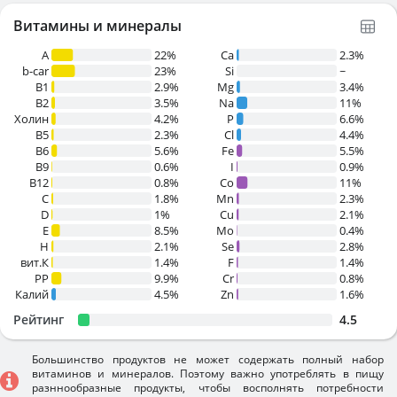
Витамины и минералы
A
22%
Ca
2.3%
b-car
23%
Si
~
В1
2.9%
Mg
3.4%
B2
3.5%
Na
11%
Холин
4.2%
P
6.6%
B5
2.3%
Cl
4.4%
B6
5.6%
Fe
5.5%
B9
0.6%
I
0.9%
B12
0.8%
Co
11%
C
1.8%
Mn
2.3%
D
1%
Cu
2.1%
E
8.5%
Mo
0.4%
H
2.1%
Se
2.8%
вит.К
1.4%
F
1.4%
PP
9.9%
Cr
0.8%
Калий
4.5%
Zn
1.6%
Рейтинг
4.5
Большинство продуктов не может содержать полный набор
витаминов и минералов. Поэтому важно употреблять в пищу
разннообразные продукты, чтобы восполнять потребности