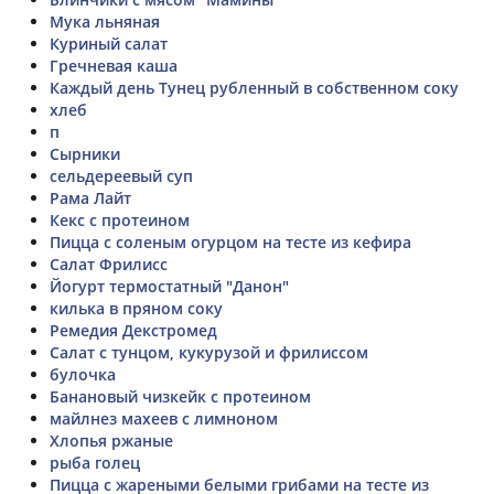
Мука льняная
Куриный салат
Гречневая каша
Каждый день Тунец рубленный в собственном соку
хлеб
п
Сырники
сельдереевый суп
Рама Лайт
Кекс с протеином
Пицца с соленым огурцом на тесте из кефира
Салат Фрилисс
Йогурт термостатный "Данон"
килька в пряном соку
Ремедия Декстромед
Салат с тунцом, кукурузой и фрилиссом
булочка
Банановый чизкейк с протеином
майлнез махеев с лимноном
Хлопья ржаные
рыба голец
Пицца с жареными белыми грибами на тесте из