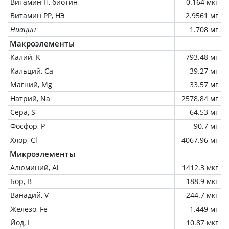
Витамин Н, биотин
0.164 мкг
Витамин РР, НЭ
2.9561 мг
Ниацин
1.708 мг
Макроэлементы
Калий, K
793.48 мг
Кальций, Ca
39.27 мг
Магний, Mg
33.57 мг
Натрий, Na
2578.84 мг
Сера, S
64.53 мг
Фосфор, P
90.7 мг
Хлор, Cl
4067.96 мг
Микроэлементы
Алюминий, Al
1412.3 мкг
Бор, B
188.9 мкг
Ванадий, V
244.7 мкг
Железо, Fe
1.449 мг
Йод, I
10.87 мкг