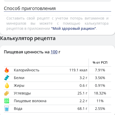
Способ приготовления
Составить свой рецепт с учетом потерь витаминов и
минералов вы можете с помощью калькулятора
рецептов в приложении
"Мой здоровый рацион"
.
Калькулятор рецепта
Пищевая ценность на
100
г
% от РСП
Калорийность
119.1
ккал
7.91
%
Белки
3.2
г
3.56
%
Жиры
0.6
г
0.91
%
Углеводы
25.1
г
18.32
%
Пищевые волокна
2.2
г
11
%
Вода
68.1
г
2.55
%