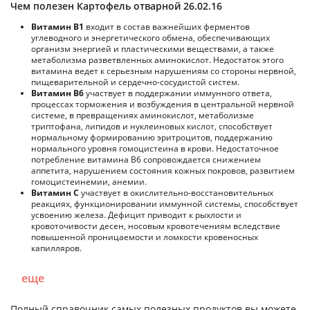
Чем полезен Картофель отварной 26.02.16
Витамин В1
входит в состав важнейших ферментов
углеводного и энергетического обмена, обеспечивающих
организм энергией и пластическими веществами, а также
метаболизма разветвленных аминокислот. Недостаток этого
витамина ведет к серьезным нарушениям со стороны нервной,
пищеварительной и сердечно-сосудистой систем.
Витамин В6
участвует в поддержании иммунного ответа,
процессах торможения и возбуждения в центральной нервной
системе, в превращениях аминокислот, метаболизме
триптофана, липидов и нуклеиновых кислот, способствует
нормальному формированию эритроцитов, поддержанию
нормального уровня гомоцистеина в крови. Недостаточное
потребление витамина В6 сопровождается снижением
аппетита, нарушением состояния кожных покровов, развитием
гомоцистеинемии, анемии.
Витамин С
участвует в окислительно-восстановительных
реакциях, функционировании иммунной системы, способствует
усвоению железа. Дефицит приводит к рыхлости и
кровоточивости десен, носовым кровотечениям вследствие
повышенной проницаемости и ломкости кровеносных
капилляров.
еще
Полный справочник самых полезных продуктов вы можете