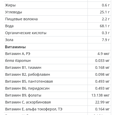
Жиры
0.6 г
Углеводы
25.1 г
Пищевые волокна
2.2 г
Вода
68.1 г
Органические кислоты
0.3 г
Зола
7.9 г
Витамины
Витамин А, РЭ
4.9 мкг
бета Каротин
0.033 мг
Витамин В1, тиамин
0.168 мг
Витамин В2, рибофлавин
0.098 мг
Витамин В5, пантотеновая
0.493 мг
Витамин В6, пиридоксин
0.493 мг
Витамин В9, фолаты
13.138 мкг
Витамин C, аскорбиновая
22.99 мг
Витамин Е, альфа токоферол, ТЭ
0.164 мг