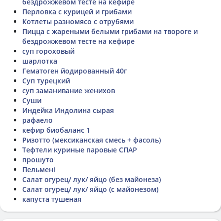
бездрожжевом тесте на кефире
Перловка с курицей и грибами
Котлеты разномясо с отрубями
Пицца с жареными белыми грибами на твороге и
бездрожжевом тесте на кефире
суп гороховый
шарлотка
Гематоген йодированный 40г
Суп турецкий
суп заманивание женихов
Суши
Индейка Индолина сырая
рафаело
кефир биобаланс 1
Ризотто (мексиканская смесь + фасоль)
Тефтели куриные паровые СПАР
прошуто
Пельмені
Салат огурец/ лук/ яйцо (без майонеза)
Салат огурец/ лук/ яйцо (с майонезом)
капуста тушеная