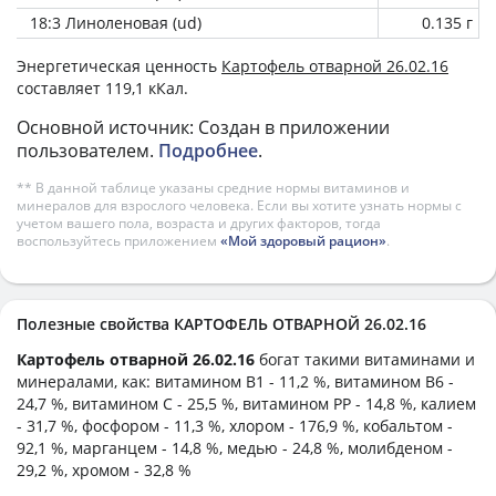
18:3 Линоленовая (ud)
0.135 г
Энергетическая ценность
Картофель отварной 26.02.16
составляет 119,1 кКал.
Основной источник: Создан в приложении
пользователем.
Подробнее
.
** В данной таблице указаны средние нормы витаминов и
минералов для взрослого человека. Если вы хотите узнать нормы с
учетом вашего пола, возраста и других факторов, тогда
воспользуйтесь приложением
«Мой здоровый рацион»
.
Полезные свойства КАРТОФЕЛЬ ОТВАРНОЙ 26.02.16
Картофель отварной 26.02.16
богат такими витаминами и
минералами, как: витамином B1 - 11,2 %, витамином B6 -
24,7 %, витамином C - 25,5 %, витамином PP - 14,8 %, калием
- 31,7 %, фосфором - 11,3 %, хлором - 176,9 %, кобальтом -
92,1 %, марганцем - 14,8 %, медью - 24,8 %, молибденом -
29,2 %, хромом - 32,8 %