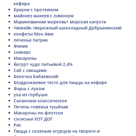
кефира
Брауни с протеином
майонез махеев с лимоном
Маринованная морковь+ морская капуста
Чизкейк творожный шоколадный Добрынинский
конфеты Мон Ами
печенье патрик
Финик
сникерс
Макароны
йогурт чудо питьевой 2,4%
Саб с овощами
Белочка Бабаевский
Бездрожжевое тесто для пиццы на кефире
Фарш с луком
уха из горбуши
Салангани классическое
Печень говяжья тушёная
Макароны по-флотски
сосиськи ХОТ ДОГ
Рис
Пицца с соленым огурцом на твороге и