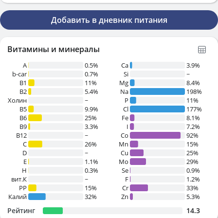
Добавить в дневник питания
Витамины и минералы
A
0.5%
Ca
3.9%
b-car
0.7%
Si
~
В1
11%
Mg
8.4%
B2
5.4%
Na
198%
Холин
~
P
11%
B5
9.9%
Cl
177%
B6
25%
Fe
8.1%
B9
3.3%
I
7.2%
B12
~
Co
92%
C
26%
Mn
15%
D
~
Cu
25%
E
1.1%
Mo
29%
H
0.3%
Se
0.9%
вит.К
~
F
1.2%
PP
15%
Cr
33%
Калий
32%
Zn
5.3%
Рейтинг
14.3