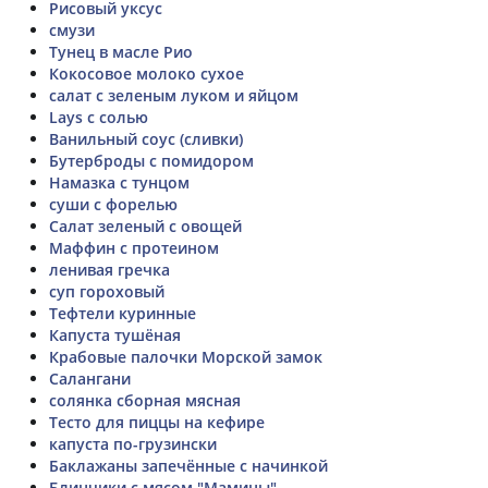
Рисовый уксус
смузи
Тунец в масле Рио
Кокосовое молоко сухое
салат с зеленым луком и яйцом
Lays с солью
Ванильный соус (сливки)
Бутерброды с помидором
Намазка с тунцом
суши с форелью
Салат зеленый с овощей
Маффин с протеином
ленивая гречка
суп гороховый
Тефтели куринные
Капуста тушёная
Крабовые палочки Морской замок
Cалангани
солянка сборная мясная
Тесто для пиццы на кефире
капуста по-грузински
Баклажаны запечённые с начинкой
Блинчики с мясом "Мамины"