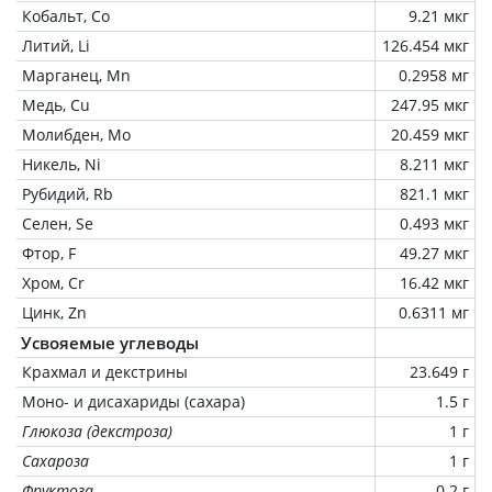
Кобальт, Co
9.21 мкг
Литий, Li
126.454 мкг
Марганец, Mn
0.2958 мг
Медь, Cu
247.95 мкг
Молибден, Mo
20.459 мкг
Никель, Ni
8.211 мкг
Рубидий, Rb
821.1 мкг
Селен, Se
0.493 мкг
Фтор, F
49.27 мкг
Хром, Cr
16.42 мкг
Цинк, Zn
0.6311 мг
Усвояемые углеводы
Крахмал и декстрины
23.649 г
Моно- и дисахариды (сахара)
1.5 г
Глюкоза (декстроза)
1 г
Сахароза
1 г
Фруктоза
0.2 г