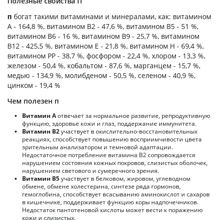
Полезные свойства П
п
богат такими витаминами и минералами, как: витамином
А - 164,8 %, витамином B2 - 47,6 %, витамином B5 - 51 %,
витамином B6 - 16 %, витамином B9 - 25,7 %, витамином
B12 - 425,5 %, витамином E - 21,8 %, витамином H - 69,4 %,
витамином PP - 38,7 %, фосфором - 22,4 %, хлором - 13,3 %,
железом - 50,4 %, кобальтом - 87,6 %, марганцем - 15,7 %,
медью - 134,9 %, молибденом - 50,5 %, селеном - 40,9 %,
цинком - 19,4 %
Чем полезен п
Витамин А
отвечает за нормальное развитие, репродуктивную
функцию, здоровье кожи и глаз, поддержание иммунитета.
Витамин В2
участвует в окислительно-восстановительных
реакциях, способствует повышению восприимчивости цвета
зрительным анализатором и темновой адаптации.
Недостаточное потребление витамина В2 сопровождается
нарушением состояния кожных покровов, слизистых оболочек,
нарушением светового и сумеречного зрения.
Витамин В5
участвует в белковом, жировом, углеводном
обмене, обмене холестерина, синтезе ряда гормонов,
гемоглобина, способствует всасыванию аминокислот и сахаров
в кишечнике, поддерживает функцию коры надпочечников.
Недостаток пантотеновой кислоты может вести к поражению
кожи и слизистых.