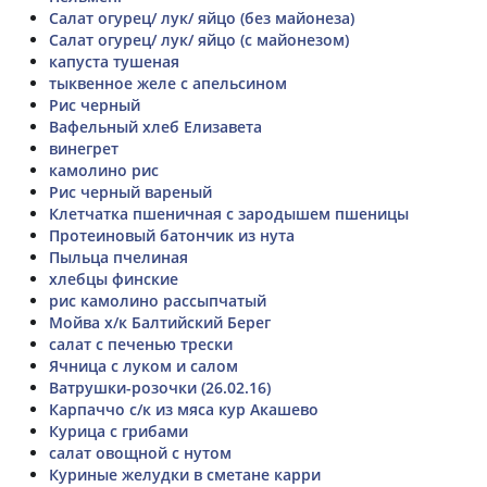
Салат огурец/ лук/ яйцо (без майонеза)
Салат огурец/ лук/ яйцо (с майонезом)
капуста тушеная
тыквенное желе с апельсином
Рис черный
Вафельный хлеб Елизавета
винегрет
камолино рис
Рис черный вареный
Клетчатка пшеничная с зародышем пшеницы
Протеиновый батончик из нута
Пыльца пчелиная
хлебцы финские
рис камолино рассыпчатый
Мойва х/к Балтийский Берег
салат с печенью трески
Ячница с луком и салом
Ватрушки-розочки (26.02.16)
Карпаччо с/к из мяса кур Акашево
Курица с грибами
салат овощной с нутом
Куриные желудки в сметане карри