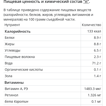
Пищевая ценность и химический состав
"п"
.
В таблице приведено содержание пищевых веществ
(калорийности, белков, жиров, углеводов, витаминов и
минералов) на
100 грамм
съедобной части.
Нутриент
Количество
Калорийность
133 ккал
Белки
8.9 г
Жиры
8.8 г
Углеводы
6.5 г
Пищевые волокна
2.3 г
Вода
71.2 г
Органические кислоты
0.1 г
Зола
1.4 г
Витамины
Витамин А, РЭ
1483.3 мкг
Ретинол
1.326 мг
бета Каротин
0.1 мг