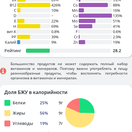
B12
426%
Co
88%
C
10%
Mn
16%
D
~
Cu
135%
E
22%
Mo
51%
H
69%
Se
41%
вит.К
0.8%
F
0.6%
PP
39%
Cr
2.9%
Калий
9%
Zn
19%
Рейтинг
28.2
Большинство продуктов не может содержать полный набор
витаминов и минералов. Поэтому важно употреблять в пищу
разннообразные продукты, чтобы восполнять потребности
организма в витаминах и минералах.
Доля БЖУ в калорийности
Белки
25
%
9
г
Жиры
56
%
9
г
Углеводы
19
%
7
г