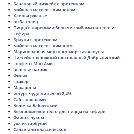
Банановый чизкейк с протеином
майлнез махеев с лимноном
Хлопья ржаные
рыба голец
Пицца с жареными белыми грибами на тесте из
кефира
Брауни с протеином
майонез махеев с лимоном
Маринованная морковь+ морская капуста
Чизкейк творожный шоколадный Добрынинский
конфеты Мон Ами
печенье патрик
Финик
сникерс
Макароны
йогурт чудо питьевой 2,4%
Саб с овощами
Белочка Бабаевский
Бездрожжевое тесто для пиццы на кефире
Фарш с луком
уха из горбуши
Салангани классическое