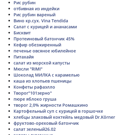
Рис рубин
отбивная из индейки
Рис рубин вареный
Вино кр.сух. Vina Tendida
Салат с курицей и ананасами
Бисквит
Протеиновый батончик 45%
Кефир обезжиренный
печенье овсяное юбилейное
Питахайя
салат из морской капусты
Мюсли "RIMI"
Шоколад МИЛКА с карамелью
каша из хлопьев пшеницы
Конфеты рафаэлло
Творог"101зерно"
пюре яблоко груша
творог 2,0% жирности Ромашкино
Картофельный суп с курицей в горшочке
хлебцы злаковый коктейль медовый Dr.Körner
фруктово-ореховый батончик
салат зеленый26.02