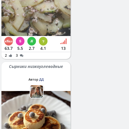
63.7
5.5
2.7
4.1
13
2
3
Сырники низкоуглеводные
Автор
ДД