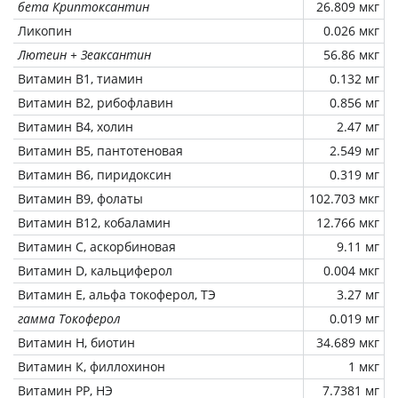
бета Криптоксантин
26.809 мкг
Ликопин
0.026 мкг
Лютеин + Зеаксантин
56.86 мкг
Витамин В1, тиамин
0.132 мг
Витамин В2, рибофлавин
0.856 мг
Витамин В4, холин
2.47 мг
Витамин В5, пантотеновая
2.549 мг
Витамин В6, пиридоксин
0.319 мг
Витамин В9, фолаты
102.703 мкг
Витамин В12, кобаламин
12.766 мкг
Витамин C, аскорбиновая
9.11 мг
Витамин D, кальциферол
0.004 мкг
Витамин Е, альфа токоферол, ТЭ
3.27 мг
гамма Токоферол
0.019 мг
Витамин Н, биотин
34.689 мкг
Витамин К, филлохинон
1 мкг
Витамин РР, НЭ
7.7381 мг