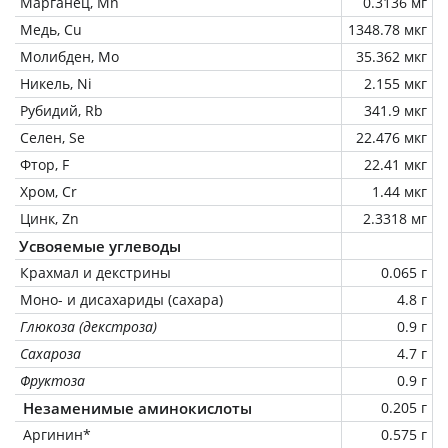
Марганец, Mn
0.3136 мг
Медь, Cu
1348.78 мкг
Молибден, Mo
35.362 мкг
Никель, Ni
2.155 мкг
Рубидий, Rb
341.9 мкг
Селен, Se
22.476 мкг
Фтор, F
22.41 мкг
Хром, Cr
1.44 мкг
Цинк, Zn
2.3318 мг
Усвояемые углеводы
Крахмал и декстрины
0.065 г
Моно- и дисахариды (сахара)
4.8 г
Глюкоза (декстроза)
0.9 г
Сахароза
4.7 г
Фруктоза
0.9 г
Незаменимые аминокислоты
0.205 г
Аргинин*
0.575 г