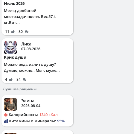
Июль 2026
Месяц долбаной
многозадачности. Вес 57,4
кг.Вот...
11
80
Лиса
07-08-2026
Крик души
Можно ведь излить душу?
Думаю, можно.. Мы с муже...
4
84
Лучшие рационы
Элина
2026-08-04
Калорийность:
1340 кКал
Витамины и минералы:
95%