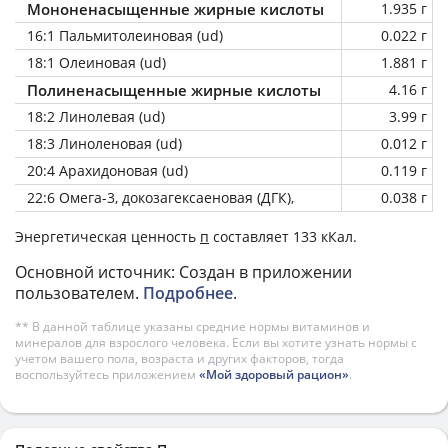
Мононенасыщенные жирные кислоты
1.935 г
16:1 Пальмитолеиновая (ud)
0.022 г
18:1 Олеиновая (ud)
1.881 г
Полиненасыщенные жирные кислоты
4.16 г
18:2 Линолевая (ud)
3.99 г
18:3 Линоленовая (ud)
0.012 г
20:4 Арахидоновая (ud)
0.119 г
22:6 Омега-3, докозагексаеновая (ДГК),
0.038 г
Энергетическая ценность
п
составляет 133 кКал.
Основной источник: Создан в приложении
пользователем.
Подробнее
.
** В данной таблице указаны средние нормы витаминов и
минералов для взрослого человека. Если вы хотите узнать нормы с
учетом вашего пола, возраста и других факторов, тогда
воспользуйтесь приложением
«Мой здоровый рацион»
.