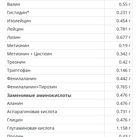
Валин
0.55 г
Гистидин*
0.231 г
Изолейцин
0.454 г
Лейцин
0.781 г
Лизин
0.677 г
Метионин
0.19 г
Метионин + Цистеин
0.342 г
Треонин
0.42 г
Триптофан
0.146 г
Фенилаланин
0.442 г
Фенилаланин+Тирозин
0.765 г
Заменимые аминокислоты
0.476 г
Аланин
0.476 г
Аспарагиновая кислота
0.731 г
Глицин
0.476 г
Глутаминовая кислота
1.158 г
Пролин
0.43 г