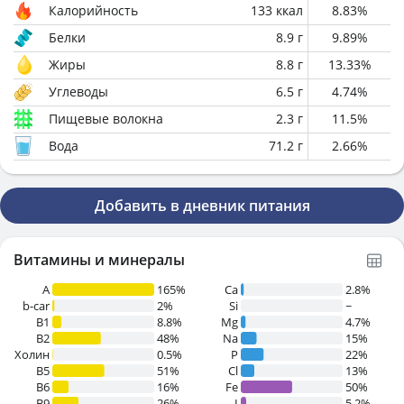
Калорийность
133
ккал
8.83
%
Белки
8.9
г
9.89
%
Жиры
8.8
г
13.33
%
Углеводы
6.5
г
4.74
%
Пищевые волокна
2.3
г
11.5
%
Вода
71.2
г
2.66
%
Добавить в дневник питания
Витамины и минералы
A
165%
Ca
2.8%
b-car
2%
Si
~
В1
8.8%
Mg
4.7%
B2
48%
Na
15%
Холин
0.5%
P
22%
B5
51%
Cl
13%
B6
16%
Fe
50%
B9
26%
I
5.2%