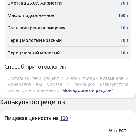
Сметана 25,0% жирности
70 г
Масло подсолнечное
150 г
Соль поваренная пищевая
10 г
Перец молотый красный
10 г
Перец черный молотый
10 г
Способ приготовления
Составить свой рецепт с учетом потерь витаминов и
минералов вы можете с помощью калькулятора
рецептов в приложении
"Мой здоровый рацион"
.
Калькулятор рецепта
Пищевая ценность на
100
г
% от РСП