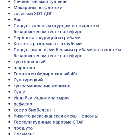
Печень говяжья тушёная
Макароны по-флотски
сосиськи ХОТ ДОГ
Рис
Пицца с соленым огурцом на твороге и
бездрожжевом тесте на кефире
Перловка с курицей и грибами
Котлеты разномясо с отрубями
Пицца с жареными белыми грибами на твороге и
бездрожжевом тесте на кефире
суп гороховый
шарлотка
Гематоген йодированный 40г
Суп турецкий
суп заманивание женихов
Суши
Индейка Индолина сырая
рафаело
кефир биобаланс 1
Ризотто (мексиканская смесь + фасоль)
Тефтели куриные паровые СПАР
прошуто
Пельмені