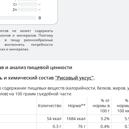
Cr
~
Zn
~
0
уктов не может содержать
минов и минералов. Поэтому
ть в пищу разннообразные
 восполнять потребности
нах и минералах.
ав и анализ пищевой ценности
ь и химический состав
"Рисовый уксус"
.
 содержание пищевых веществ (калорийности, белков, жиров, у
лов) на
100 грамм
съедобной части.
% от
%
Количество
Норма**
нормы в
норм
100 г
100 к
54 ккал
1684 ккал
3.2%
5
0.3 г
76 г
0.4%
0