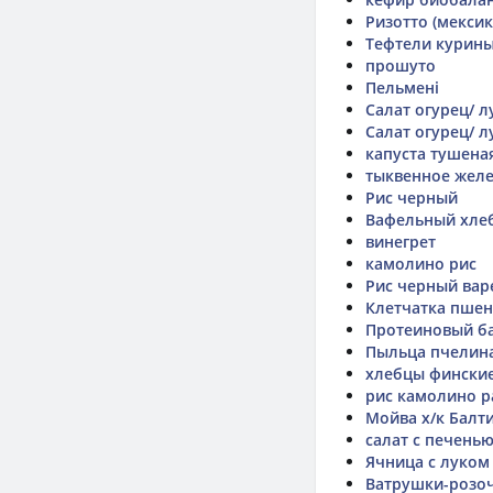
Ризотто (мексик
Тефтели курин
прошуто
Пельмені
Салат огурец/ л
Салат огурец/ л
капуста тушена
тыквенное желе
Рис черный
Вафельный хлеб
винегрет
камолино рис
Рис черный ва
Клетчатка пше
Протеиновый ба
Пыльца пчелин
хлебцы фински
рис камолино 
Мойва х/к Балт
салат с печенью
Ячница с луком
Ватрушки-розочк