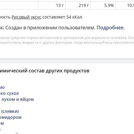
13 г
219 г
5.9%
10
ность
Рисовый уксус
составляет 54 кКал.
к: Создан в приложении пользователем.
Подробнее
.
азаны средние нормы витаминов и минералов для взрослого человека. Есл
вашего пола, возраста и других факторов, тогда воспользуйтесь приложен
имический состав других продуктов
Рио
ко сухое
м луком и яйцом
 (сливки)
помидором
ом
ю