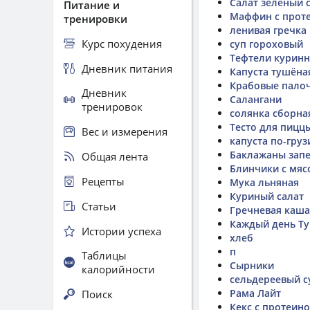
Салат зеленый 
Питание и
Маффин с прот
тренировки
ленивая гречка
Курс похудения
суп гороховый
Тефтели курин
Дневник питания
Капуста тушёна
Крабовые пало
Дневник
Cалангани
тренировок
солянка сборна
Тесто для пицц
Вес и измерения
капуста по-груз
Баклажаны запе
Общая лента
Блинчики с мя
Рецепты
Мука льняная
Куриный салат
Статьи
Гречневая каша
Каждый день Ту
Истории успеха
хлеб
п
Таблицы
Сырники
калорийности
сельдереевый с
Рама Лайт
Поиск
Кекс с протеин