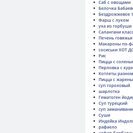
Саб с овощами
Белочка Бабаев
Бездрожжевое т
Фарш с луком
уха из горбуши
Салангани клас
Печень говяжья
Макароны по-ф
сосиськи ХОТ Д
Рис
Пицца с солены
Перловка с кур
Котлеты разном
Пицца с жарены
суп гороховый
шарлотка
Гематоген йоди
Суп турецкий
суп заманивани
Суши
Индейка Индол
рафаело
кефир биобалан