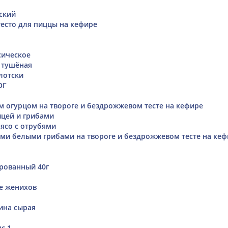
ский
есто для пиццы на кефире
сическое
 тушёная
лотски
ОГ
м огурцом на твороге и бездрожжевом тесте на кефире
ицей и грибами
ясо с отрубями
ми белыми грибами на твороге и бездрожжевом тесте на кеф
рованный 40г
е женихов
ина сырая
с 1