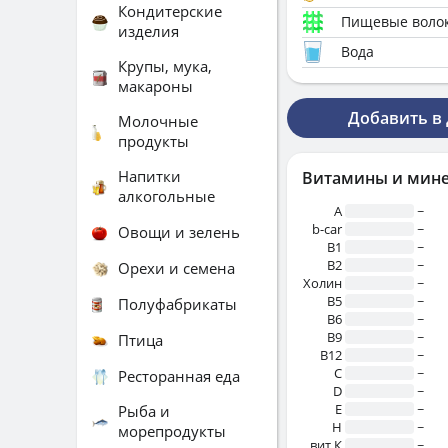
Кондитерские
Пищевые воло
изделия
Вода
Крупы, мука,
макароны
Добавить в
Молочные
продукты
Напитки
Витамины и мин
алкогольные
A
~
b-car
~
Овощи и зелень
В1
~
B2
~
Орехи и семена
Холин
~
B5
~
Полуфабрикаты
B6
~
B9
~
Птица
B12
~
C
~
Ресторанная еда
D
~
E
~
Рыба и
H
~
морепродукты
вит.К
~