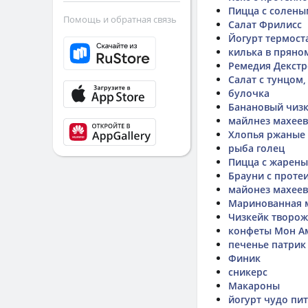
Пицца с солены
Помощь и обратная связь
Салат Фрилисс
Йогурт термост
килька в пряно
Ремедия Декст
Салат с тунцом
булочка
Банановый чизк
майлнез махеев
Хлопья ржаные
рыба голец
Пицца с жарены
Брауни с проте
майонез махеев
Маринованная м
Чизкейк творо
конфеты Мон А
печенье патрик
Финик
сникерс
Макароны
йогурт чудо пи