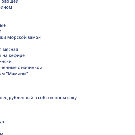
с овощей
еином
ные
я
чки Морской замок
я мясная
ы на кефире
ински
чённые с начинкой
сом "Мамины"
нец рубленный в собственном соку
уп
ом