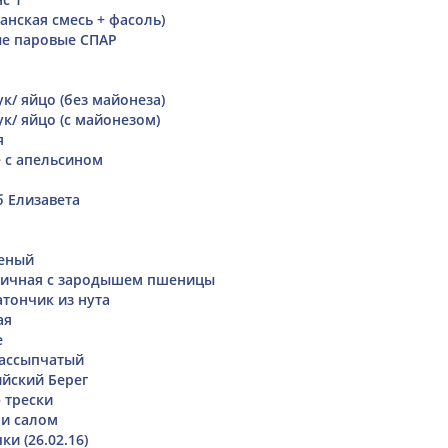
анская смесь + фасоль)
ые паровые СПАР
ук/ яйцо (без майонеза)
ук/ яйцо (с майонезом)
я
 с апельсином
 Елизавета
реный
ничная с зародышем пшеницы
тончик из нута
ая
е
рассыпчатый
ийский Берег
 трески
 и салом
и (26.02.16)