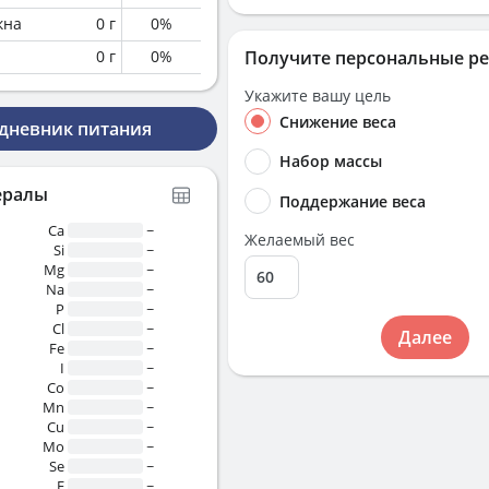
кна
0
г
0
%
0
г
0
%
Получите персональные р
Укажите вашу цель
Снижение веса
 дневник питания
Набор массы
ералы
Поддержание веса
Ca
~
Желаемый вес
Si
~
Mg
~
Na
~
P
~
Cl
~
Далее
Fe
~
I
~
Co
~
Mn
~
Cu
~
Mo
~
Se
~
F
~