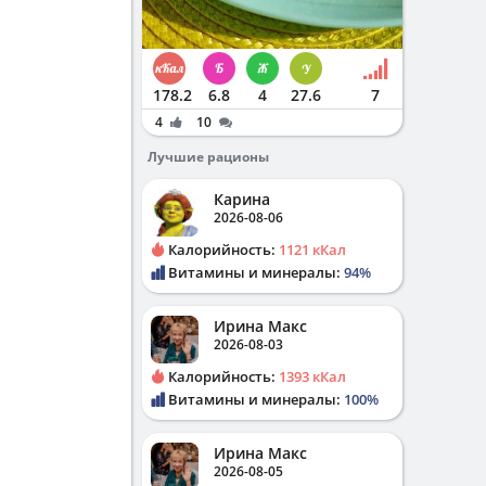
178.2
6.8
4
27.6
7
4
10
Лучшие рационы
Карина
2026-08-06
Калорийность:
1121 кКал
Витамины и минералы:
94%
Ирина Макс
2026-08-03
Калорийность:
1393 кКал
Витамины и минералы:
100%
Ирина Макс
2026-08-05