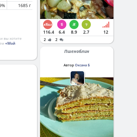
.9%
1685 г
116.4
6.4
8.9
2.7
12
и вы хотите
2
2
ием
«Мой
Пшеноблин
Автор
Оксана Б