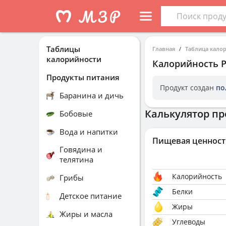
Таблицы
Главная
Таблица кало
калорийности
Калорийность
Продукты питания
Продукт создан
по
Баранина и дичь
Калькулятор пр
Бобовые
Вода и напитки
Пищевая ценност
Говядина и
телятина
Калорийность
Грибы
Белки
Детское питание
Жиры
Жиры и масла
Углеводы