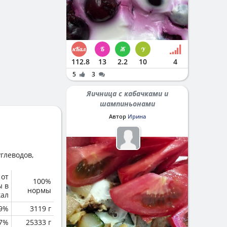
112.8
13
2.2
10
4
5
3
Яичница с кабачками и
шампиньонами
Автор
Ирина
глеводов,
 от
100%
ы в
нормы
кал
.9%
3119 г
.7%
25333 г