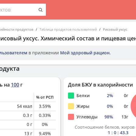
рийности продуктов
Таблица продуктов пользователей
Рисовый уксус
Рисовый уксус
. Химический состав и пищевая це
льзователем
в приложении
Мой здоровый рацион
.
одукта
ь на
100
г
Доля БЖУ в калорийности
Белки
2
%
0
г
% от РСП
54
ккал
3.59
%
Жиры
0
%
0
г
0.3
г
0.33
%
Углеводы
98
%
13
г
0
г
0
%
Соотношение белков, жиров 
1 : 0 : 43.3
13
г
9.49
%