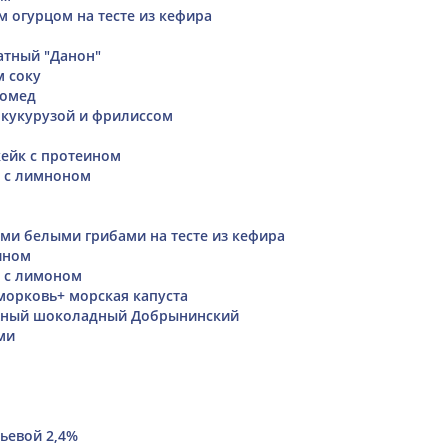
м огурцом на тесте из кефира
атный "Данон"
м соку
ромед
, кукурузой и фрилиссом
ейк с протеином
 с лимноном
ми белыми грибами на тесте из кефира
ином
 с лимоном
орковь+ морская капуста
жный шоколадный Добрынинский
ми
тьевой 2,4%