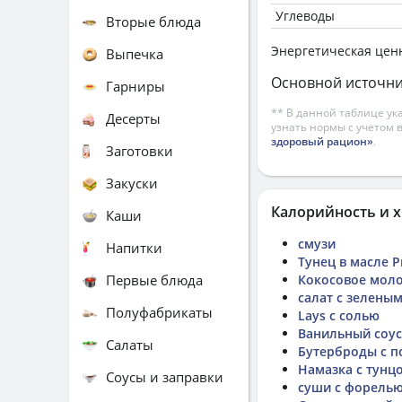
Углеводы
Вторые блюда
Энергетическая цен
Выпечка
Основной источни
Гарниры
** В данной таблице ук
Десерты
узнать нормы с учетом 
здоровый рацион»
.
Заготовки
Закуски
Калорийность и х
Каши
смузи
Напитки
Тунец в масле 
Первые блюда
Кокосовое моло
салат с зелены
Полуфабрикаты
Lays с солью
Ванильный соус
Салаты
Бутерброды с 
Намазка с тунц
Соусы и заправки
суши с форель