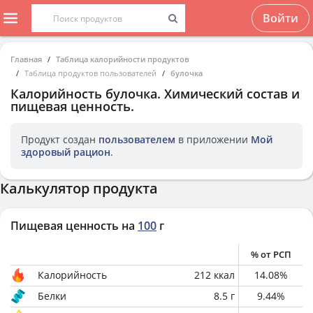
Войти
Главная
Таблица калорийности продуктов
Таблица продуктов пользователей
булочка
Калорийность
булочка
. Химический состав и
пищевая ценность.
Продукт создан
пользователем
в приложении
Мой
здоровый рацион
.
Калькулятор продукта
Пищевая ценность на
100
г
% от РСП
Калорийность
212
ккал
14.08
%
Белки
8.5
г
9.44
%