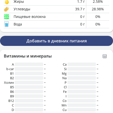
Жиры
1.7
г
2.58
%
Углеводы
39.7
г
28.98
%
Пищевые волокна
0
г
0
%
Вода
0
г
0
%
Добавить в дневник питания
Витамины и минералы
A
~
Ca
~
b-car
~
Si
~
В1
~
Mg
~
B2
~
Na
~
Холин
~
P
~
B5
~
Cl
~
B6
~
Fe
~
B9
~
I
~
B12
~
Co
~
C
~
Mn
~
D
~
Cu
~