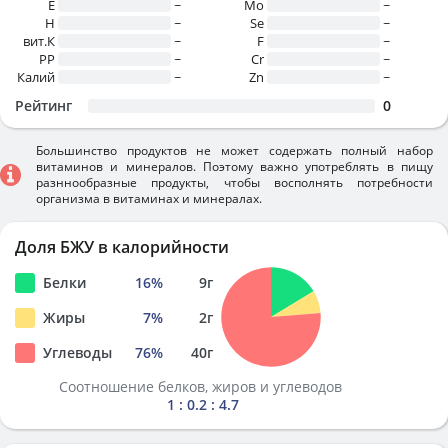
E
~
Mo
~
H
~
Se
~
вит.К
~
F
~
PP
~
Cr
~
Калий
~
Zn
~
Рейтинг
0
Большинство продуктов не может содержать полный набор
витаминов и минералов. Поэтому важно употреблять в пищу
разннообразные продукты, чтобы восполнять потребности
организма в витаминах и минералах.
Доля БЖУ в калорийности
Белки
16
%
9
г
Жиры
7
%
2
г
Углеводы
76
%
40
г
Соотношение белков, жиров и углеводов
1 : 0.2 : 4.7