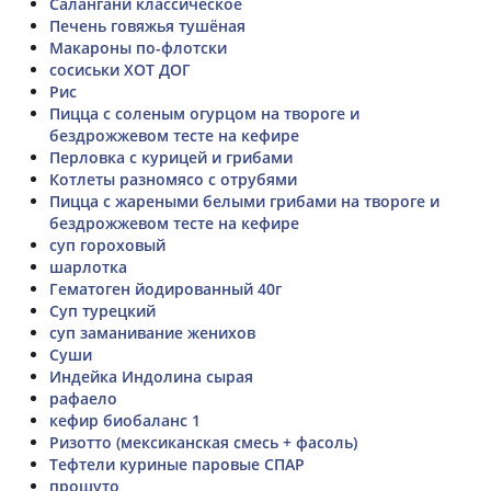
Салангани классическое
Печень говяжья тушёная
Макароны по-флотски
сосиськи ХОТ ДОГ
Рис
Пицца с соленым огурцом на твороге и
бездрожжевом тесте на кефире
Перловка с курицей и грибами
Котлеты разномясо с отрубями
Пицца с жареными белыми грибами на твороге и
бездрожжевом тесте на кефире
суп гороховый
шарлотка
Гематоген йодированный 40г
Суп турецкий
суп заманивание женихов
Суши
Индейка Индолина сырая
рафаело
кефир биобаланс 1
Ризотто (мексиканская смесь + фасоль)
Тефтели куриные паровые СПАР
прошуто