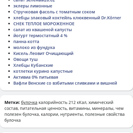
эклеры лимонные
Стручковая фасоль с томатным соком
хлебцы злаковый коктейль клюквенный Dr.Körner
СНЕК ТЕПЛОЕ МОРОЖЕННОЕ
салат из квашеной капусты
йогурт термостатный 4 %
панна-котта
молоко из фундука
Кисель Леовит Очищающий
Овощи туш
Хлебцы Кубанские
котлетки курино капустные
Активиа 0% питьевая
Вафли Венские со взбитыми сливками и вишней
Метки:
булочка
калорийность 212 кКал, химический
состав, питательная ценность, витамины, минералы, чем
полезен булочка, калории, нутриенты, полезные свойства
булочка