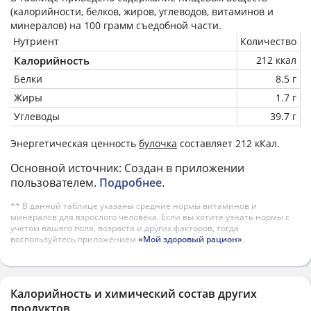
(калорийности, белков, жиров, углеводов, витаминов и
минералов) на
100 грамм
съедобной части.
Нутриент
Количество
Калорийность
212 ккал
Белки
8.5 г
Жиры
1.7 г
Углеводы
39.7 г
Энергетическая ценность
булочка
составляет 212 кКал.
Основной источник: Создан в приложении
пользователем.
Подробнее
.
** В данной таблице указаны средние нормы витаминов и
минералов для взрослого человека. Если вы хотите узнать нормы с
учетом вашего пола, возраста и других факторов, тогда
воспользуйтесь приложением
«Мой здоровый рацион»
.
Калорийность и химический состав других
продуктов