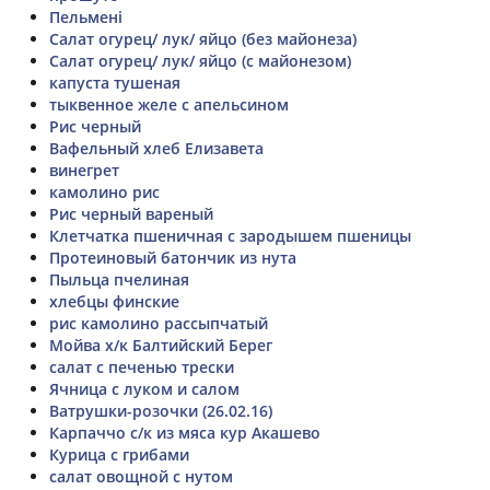
Пельмені
Салат огурец/ лук/ яйцо (без майонеза)
Салат огурец/ лук/ яйцо (с майонезом)
капуста тушеная
тыквенное желе с апельсином
Рис черный
Вафельный хлеб Елизавета
винегрет
камолино рис
Рис черный вареный
Клетчатка пшеничная с зародышем пшеницы
Протеиновый батончик из нута
Пыльца пчелиная
хлебцы финские
рис камолино рассыпчатый
Мойва х/к Балтийский Берег
салат с печенью трески
Ячница с луком и салом
Ватрушки-розочки (26.02.16)
Карпаччо с/к из мяса кур Акашево
Курица с грибами
салат овощной с нутом