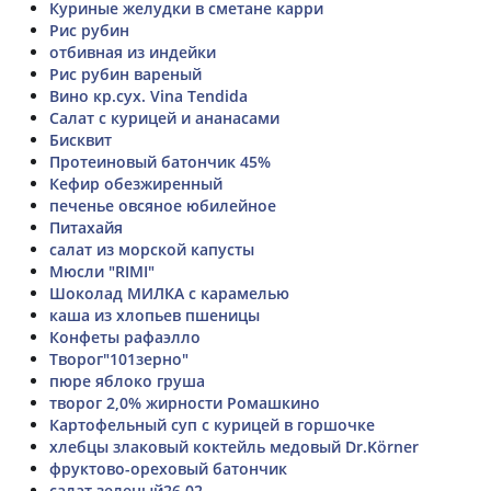
Куриные желудки в сметане карри
Рис рубин
отбивная из индейки
Рис рубин вареный
Вино кр.сух. Vina Tendida
Салат с курицей и ананасами
Бисквит
Протеиновый батончик 45%
Кефир обезжиренный
печенье овсяное юбилейное
Питахайя
салат из морской капусты
Мюсли "RIMI"
Шоколад МИЛКА с карамелью
каша из хлопьев пшеницы
Конфеты рафаэлло
Творог"101зерно"
пюре яблоко груша
творог 2,0% жирности Ромашкино
Картофельный суп с курицей в горшочке
хлебцы злаковый коктейль медовый Dr.Körner
фруктово-ореховый батончик
салат зеленый26.02