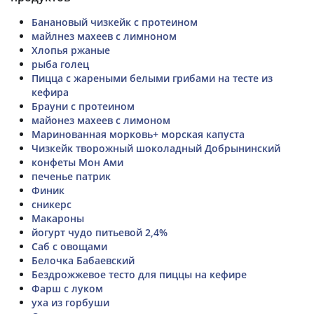
Банановый чизкейк с протеином
майлнез махеев с лимноном
Хлопья ржаные
рыба голец
Пицца с жареными белыми грибами на тесте из
кефира
Брауни с протеином
майонез махеев с лимоном
Маринованная морковь+ морская капуста
Чизкейк творожный шоколадный Добрынинский
конфеты Мон Ами
печенье патрик
Финик
сникерс
Макароны
йогурт чудо питьевой 2,4%
Саб с овощами
Белочка Бабаевский
Бездрожжевое тесто для пиццы на кефире
Фарш с луком
уха из горбуши