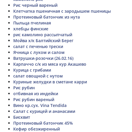
Рис черный вареный
Клетчатка пшеничная с зародышем пшеницы
Протеиновый батончик из нута
Пыльца пчелиная
хлебцы финские
рис камолино рассыпчатый
Мойва х/к Балтийский Берег
салат с печенью трески
Ячница с луком и салом
Ватрушки-розочки (26.02.16)
Карпаччо с/к из мяса кур Акашево
Курица с грибами
салат овощной с нутом
Куриные желудки в сметане карри
Рис рубин
отбивная из индейки
Рис рубин вареный
Вино кр.сух. Vina Tendida
Салат с курицей и ананасами
Бисквит
Протеиновый батончик 45%
Кефир обезжиренный