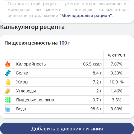
Составить свой рецепт с учетом потерь витаминов и
минералов вы можете с помощью калькулятора
рецептов в приложении
"Мой здоровый рацион"
.
Калькулятор рецепта
Пищевая ценность на
100
г
% от РСП
Калорийность
106.5
ккал
7.07
%
Белки
8.4
г
9.33
%
Жиры
7.2
г
10.91
%
Углеводы
2
г
1.46
%
Пищевые волокна
0.7
г
3.5
%
Вода
98.6
г
3.69
%
Добавить в дневник питания