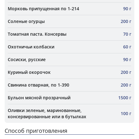
Морковь припущенная по 1-214
90 г
Соленые огурцы
200 г
Томатная паста. Консервы
70 г
Охотничьи колбаски
60 г
Сосиски, русские
90 г
Куриный окорочок
200 г
Свинина отварная, по 1-390
200 г
Бульон мясной прозрачный
1500 г
Оливки зеленые, маринованные,
100 г
консервированные или в бутылках
Способ приготовления