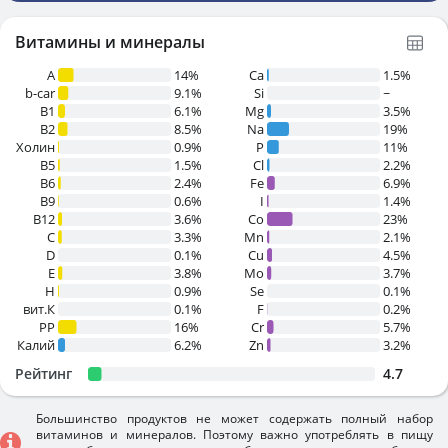
Витамины и минералы
A
14%
Ca
1.5%
b-car
9.1%
Si
~
В1
6.1%
Mg
3.5%
B2
8.5%
Na
19%
Холин
0.9%
P
11%
B5
1.5%
Cl
2.2%
B6
2.4%
Fe
6.9%
B9
0.6%
I
1.4%
B12
3.6%
Co
23%
C
3.3%
Mn
2.1%
D
0.1%
Cu
4.5%
E
3.8%
Mo
3.7%
H
0.9%
Se
0.1%
вит.К
0.1%
F
0.2%
PP
16%
Cr
5.7%
Калий
6.2%
Zn
3.2%
Рейтинг
4.7
Большинство продуктов не может содержать полный набор
витаминов и минералов. Поэтому важно употреблять в пищу