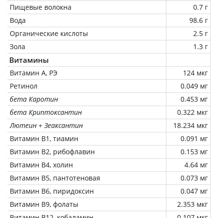
Пищевые волокна
0.7 г
Вода
98.6 г
Органические кислоты
2.5 г
Зола
1.3 г
Витамины
Витамин А, РЭ
124 мкг
Ретинол
0.049 мг
бета Каротин
0.453 мг
бета Криптоксантин
0.322 мкг
Лютеин + Зеаксантин
18.234 мкг
Витамин В1, тиамин
0.091 мг
Витамин В2, рибофлавин
0.153 мг
Витамин В4, холин
4.64 мг
Витамин В5, пантотеновая
0.073 мг
Витамин В6, пиридоксин
0.047 мг
Витамин В9, фолаты
2.353 мкг
Витамин В12, кобаламин
0.107 мкг