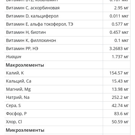
Витамин C, аскорбиновая
2.95 мг
Витамин D, кальциферол
0.011 мкг
Витамин Е, альфа токоферол, ТЭ
0.577 мг
Витамин Н, биотин
0.457 мкг
Витамин К, филлохинон
0.1 мкг
Витамин РР, НЭ
3.2683 мг
Ниацин
1.737 мг
Макроэлементы
Калий, K
154.57 мг
Кальций, Ca
15.43 мг
Магний, Mg
13.98 мг
Натрий, Na
252.2 мг
Сера, S
42.74 мг
Фосфор, P
83.6 мг
Хлор, Cl
50.59 мг
Микроэлементы