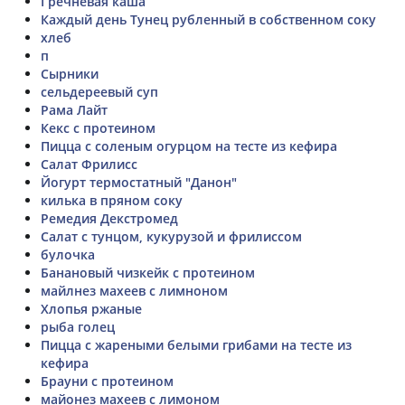
Гречневая каша
Каждый день Тунец рубленный в собственном соку
хлеб
п
Сырники
сельдереевый суп
Рама Лайт
Кекс с протеином
Пицца с соленым огурцом на тесте из кефира
Салат Фрилисс
Йогурт термостатный "Данон"
килька в пряном соку
Ремедия Декстромед
Салат с тунцом, кукурузой и фрилиссом
булочка
Банановый чизкейк с протеином
майлнез махеев с лимноном
Хлопья ржаные
рыба голец
Пицца с жареными белыми грибами на тесте из
кефира
Брауни с протеином
майонез махеев с лимоном