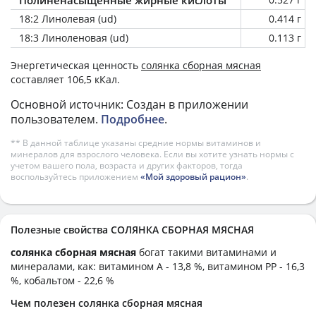
18:2 Линолевая (ud)
0.414 г
18:3 Линоленовая (ud)
0.113 г
Энергетическая ценность
солянка сборная мясная
составляет 106,5 кКал.
Основной источник: Создан в приложении
пользователем.
Подробнее
.
** В данной таблице указаны средние нормы витаминов и
минералов для взрослого человека. Если вы хотите узнать нормы с
учетом вашего пола, возраста и других факторов, тогда
воспользуйтесь приложением
«Мой здоровый рацион»
.
Полезные свойства СОЛЯНКА СБОРНАЯ МЯСНАЯ
солянка сборная мясная
богат такими витаминами и
минералами, как: витамином А - 13,8 %, витамином PP - 16,3
%, кобальтом - 22,6 %
Чем полезен солянка сборная мясная