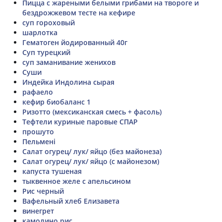
Пицца с жареными белыми грибами на твороге и
бездрожжевом тесте на кефире
суп гороховый
шарлотка
Гематоген йодированный 40г
Суп турецкий
суп заманивание женихов
Суши
Индейка Индолина сырая
рафаело
кефир биобаланс 1
Ризотто (мексиканская смесь + фасоль)
Тефтели куриные паровые СПАР
прошуто
Пельмені
Салат огурец/ лук/ яйцо (без майонеза)
Салат огурец/ лук/ яйцо (с майонезом)
капуста тушеная
тыквенное желе с апельсином
Рис черный
Вафельный хлеб Елизавета
винегрет
камолино рис