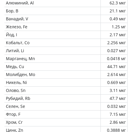
Алюминий, Al
62.3 мкг
Бор, B
21.1 мкг
Ванадий, V
0.49 мкг
Железо, Fe
1.25 мг
Йод, I
2.17 мкг
Кобальт, Co
2.256 мкг
Литий, Li
0.027 мкг
Марганец, Mn
0.0418 мг
Медь, Cu
44.71 мкг
Молибден, Mo
2.614 мкг
Никель, Ni
0.669 мкг
Олово, Sn
3.11 мкг
Рубидий, Rb
47.7 мкг
Селен, Se
0.032 мкг
Фтор, F
7.15 мкг
Хром, Cr
2.86 мкг
Цинк, Zn
0.3888 мг