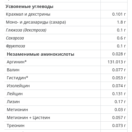
Усвояемые углеводы
Крахмал и декстрины
0.101 г
Моно- и дисахариды (сахара)
1.8 г
Глюкоза (декстроза)
0.1 г
Сахароза
0.6 г
Фруктоза
0.1 г
Незаменимые аминокислоты
0.028 г
Аргинин*
131.013 г
Валин
0.077 г
Гистидин*
0.053 г
Изолейцин
0.074 г
Лейцин
0.131 г
Лизин
0.17 г
Метионин
0.03 г
Метионин + Цистеин
0.057 г
Треонин
0.073 г