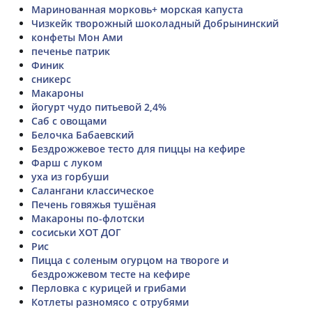
Маринованная морковь+ морская капуста
Чизкейк творожный шоколадный Добрынинский
конфеты Мон Ами
печенье патрик
Финик
сникерс
Макароны
йогурт чудо питьевой 2,4%
Саб с овощами
Белочка Бабаевский
Бездрожжевое тесто для пиццы на кефире
Фарш с луком
уха из горбуши
Салангани классическое
Печень говяжья тушёная
Макароны по-флотски
сосиськи ХОТ ДОГ
Рис
Пицца с соленым огурцом на твороге и
бездрожжевом тесте на кефире
Перловка с курицей и грибами
Котлеты разномясо с отрубями