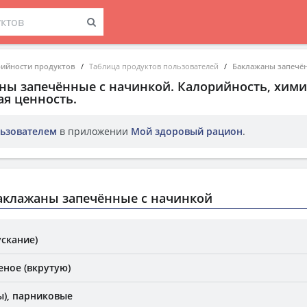
рийности продуктов
Таблица продуктов пользователей
Баклажаны запечён
ны запечённые с начинкой
. Калорийность, хим
ая ценность.
ьзователем
в приложении
Мой здоровый рацион
.
аклажаны запечённые с начинкой
скание)
еное (вкрутую)
), парниковые