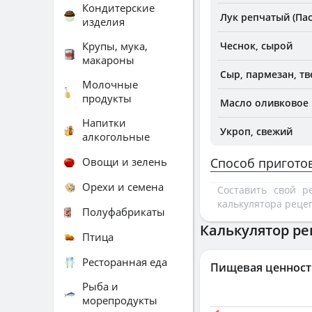
Кондитерские
Лук репчатый (Па
изделия
Крупы, мука,
Чеснок, сырой
макароны
Сыр, пармезан, т
Молочные
продукты
Масло оливковое
Напитки
Укроп, свежий
алкогольные
Овощи и зелень
Способ пригото
Орехи и семена
Составить свой 
калькулятора реце
Полуфабрикаты
Калькулятор ре
Птица
Ресторанная еда
Пищевая ценност
Рыба и
морепродукты