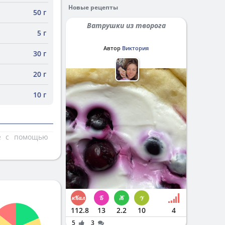
Новые рецепты
50 г
Ватрушки из творога
5 г
Автор
Виктория
30 г
20 г
10 г
те с помощью
112.8
13
2.2
10
4
5
3