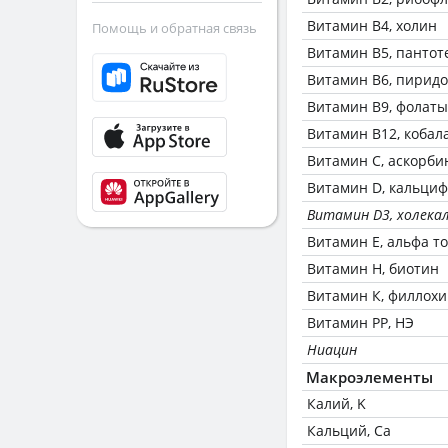
Витамин В4, холин
Помощь и обратная связь
Витамин В5, пантот
Витамин В6, пирид
Витамин В9, фолаты
Витамин В12, кобал
Витамин C, аскорби
Витамин D, кальци
Витамин D3, холека
Витамин Е, альфа т
Витамин Н, биотин
Витамин К, филлох
Витамин РР, НЭ
Ниацин
Макроэлементы
Калий, K
Кальций, Ca