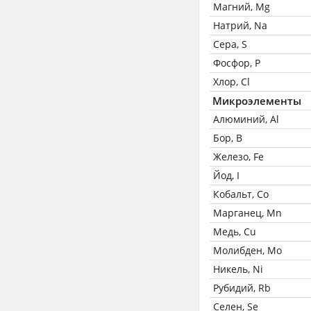
Магний, Mg
Натрий, Na
Сера, S
Фосфор, P
Хлор, Cl
Микроэлементы
Алюминий, Al
Бор, B
Железо, Fe
Йод, I
Кобальт, Co
Марганец, Mn
Медь, Cu
Молибден, Mo
Никель, Ni
Рубидий, Rb
Селен, Se