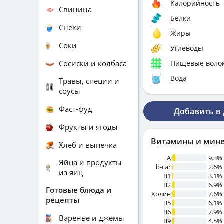
Калорийность
Свинина
Белки
Снеки
Жиры
Соки
Углеводы
Сосиски и колбаса
Пищевые воло
Вода
Травы, специи и
соусы
Фаст-фуд
Добавить в
Фрукты и ягоды
Витамины и мин
Хлеб и выпечка
A
9.3%
Яйца и продукты
b-car
2.6%
из яиц
В1
3.1%
B2
6.9%
Готовые блюда и
Холин
7.6%
рецепты
B5
6.1%
B6
7.9%
Варенье и джемы
B9
4.5%