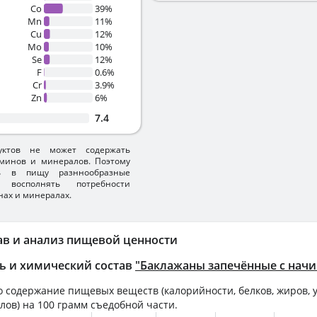
Co
39%
Mn
11%
Cu
12%
Mo
10%
Se
12%
F
0.6%
Cr
3.9%
Zn
6%
7.4
уктов не может содержать
минов и минералов. Поэтому
ть в пищу разннообразные
 восполнять потребности
нах и минералах.
ав и анализ пищевой ценности
ь и химический состав
"Баклажаны запечённые с нач
 содержание пищевых веществ (калорийности, белков, жиров, у
лов) на
100 грамм
съедобной части.