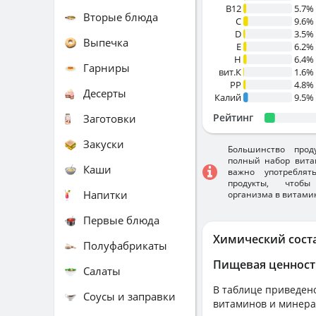
B12
5.7%
Вторые блюда
C
9.6%
D
3.5%
Выпечка
E
6.2%
H
6.4%
Гарниры
вит.К
1.6%
PP
4.8%
Десерты
Калий
9.5%
Рейтинг
Заготовки
Закуски
Большинство прод
полный набор вита
Каши
важно употребля
продукты, чтобы
Напитки
организма в витами
Первые блюда
Химический сост
Полуфабрикаты
Пищевая ценност
Салаты
В таблице приведено
Соусы и заправки
витаминов и минера