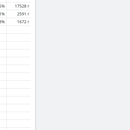
.5%
17528 г
.1%
2591 г
.8%
1672 г