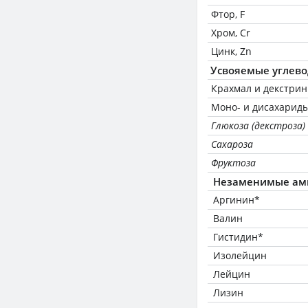
Фтор, F
Хром, Cr
Цинк, Zn
Усвояемые углев
Крахмал и декстри
Моно- и дисахариды
Глюкоза (декстроза)
Сахароза
Фруктоза
Незаменимые ам
Аргинин*
Валин
Гистидин*
Изолейцин
Лейцин
Лизин