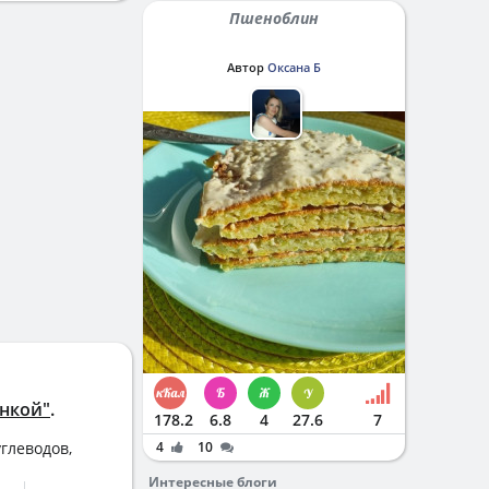
Пшеноблин
Автор
Оксана Б
инкой"
.
178.2
6.8
4
27.6
7
глеводов,
4
10
Интересные блоги