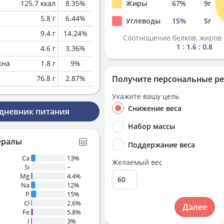
125.7
ккал
8.35
%
Жиры
67
%
9
г
5.8
г
6.44
%
Углеводы
15
%
5
г
9.4
г
14.24
%
Соотношение белков, жиров 
1 : 1.6 : 0.8
4.6
г
3.36
%
кна
1.8
г
9
%
76.8
г
2.87
%
Получите персональные р
Укажите вашу цель
Снижение веса
 дневник питания
Набор массы
ералы
Поддержание веса
Ca
13%
Желаемый вес
Si
~
Mg
4.4%
Na
12%
P
15%
Cl
2.6%
Далее
Fe
5.8%
I
3%