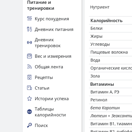
Питание и
Нутриент
тренировки
Курс похудения
Калорийность
Белки
Дневник питания
Жиры
Дневник
Углеводы
тренировок
Пищевые волокна
Вес и измерения
Вода
Общая лента
Органические кисл
Зола
Рецепты
Витамины
Статьи
Витамин А, РЭ
Истории успеха
Ретинол
бета Каротин
Таблицы
калорийности
Лютеин + Зеаксант
Витамин В1, тиамин
Поиск
Витамин В2, рибоф