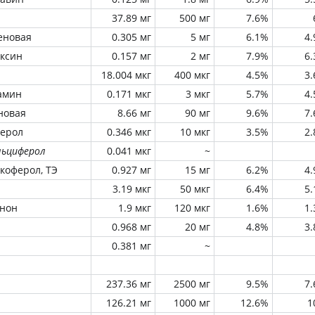
37.89 мг
500 мг
7.6%
еновая
0.305 мг
5 мг
6.1%
4
оксин
0.157 мг
2 мг
7.9%
6
18.004 мкг
400 мкг
4.5%
3
амин
0.171 мкг
3 мкг
5.7%
4
новая
8.66 мг
90 мг
9.6%
7
ферол
0.346 мкг
10 мкг
3.5%
2
льциферол
0.041 мкг
~
окоферол, ТЭ
0.927 мг
15 мг
6.2%
4
3.19 мкг
50 мкг
6.4%
5
инон
1.9 мкг
120 мкг
1.6%
1
0.968 мг
20 мг
4.8%
3
0.381 мг
~
237.36 мг
2500 мг
9.5%
7
126.21 мг
1000 мг
12.6%
1