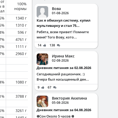
 от
100%
ы в
нормы
Вова
кал
01-08-2026
6%
1340 г
Как я обманул систему, купил
6%
1310 г
мультиварку и стал 75...
Ребята, всем привет! Помните
.4%
596 г
меня? Того Вову, кото...
.7%
4761 г
14
138
.2%
1111 г
.7%
2960 г
Ирина Макс
02-08-2026
Дневник питания за 02.08.2026
Сегодняшний рациончик. :)
Вчера был насыщенный ден...
.4%
1080 г
9
67
.1%
3788 г
Виктория Акилина
05-08-2026
Дневник питания за 04.08.2026
.5%
3261 г
❄️Сон Около 5 часов ❄️
.5%
1440 г