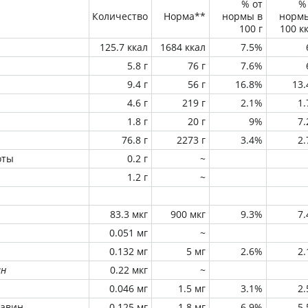
% от
%
Количество
Норма**
нормы в
норм
100 г
100 к
125.7 ккал
1684 ккал
7.5%
5.8 г
76 г
7.6%
9.4 г
56 г
16.8%
13
4.6 г
219 г
2.1%
1
1.8 г
20 г
9%
7
76.8 г
2273 г
3.4%
2
оты
0.2 г
~
1.2 г
~
83.3 мкг
900 мкг
9.3%
7
0.051 мг
~
0.132 мг
5 мг
2.6%
2
ин
0.22 мкг
~
0.046 мг
1.5 мг
3.1%
2
лавин
0.125 мг
1.8 мг
6.9%
5