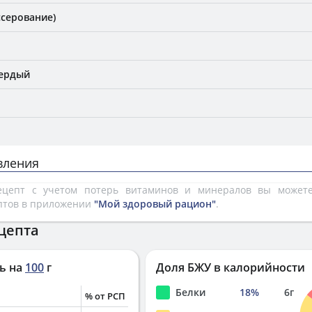
ссерование)
вердый
вления
рецепт с учетом потерь витаминов и минералов вы може
птов в приложении
"Мой здоровый рацион"
.
цепта
ь на
100
г
Доля БЖУ в калорийности
Белки
18
%
6
г
% от РСП