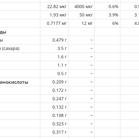
22.82 мкг
4000 мкг
0.6%
0
1.93 мкг
50 мкг
3.9%
3
0.7177 мг
12 мг
6%
4
оды
ны
0.479 г
~
 (сахара)
3.5 г
~
1.6 г
~
1.1 г
~
0.5 г
~
инокислоты
0.209 г
~
0.172 г
~
0.247 г
~
0.132 г
~
0.198 г
~
0.323 г
~
0.317 г
~