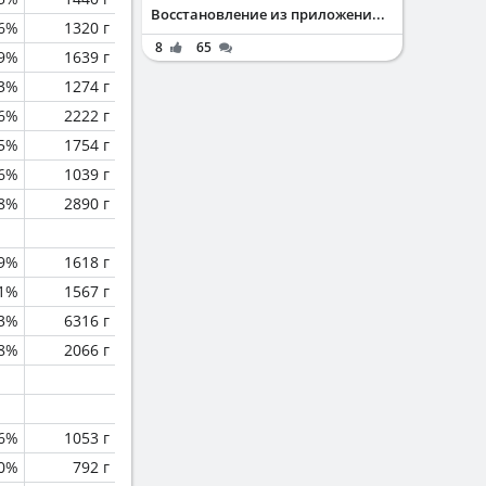
Восстановление из приложени...
6%
1320 г
8
65
.9%
1639 г
.3%
1274 г
.6%
2222 г
.5%
1754 г
.6%
1039 г
.8%
2890 г
.9%
1618 г
.1%
1567 г
.3%
6316 г
.8%
2066 г
.6%
1053 г
0%
792 г