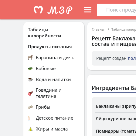
Таблицы
Главная
Таблица кало
калорийности
Рецепт
Баклажа
состав и пищев
Продукты питания
Баранина и дичь
Рецепт создан
пол
Бобовые
Вода и напитки
Ингредиенты Б
Говядина и
телятина
Баклажаны (Припу
Грибы
Детское питание
Яйцо куриное вар
Жиры и масла
Помидоры (томаты