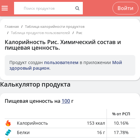
Войти
Главная
Таблица калорийности продуктов
Таблица продуктов пользователей
Рис
Калорийность
Рис
. Химический состав и
пищевая ценность.
Продукт создан
пользователем
в приложении
Мой
здоровый рацион
.
Калькулятор продукта
Пищевая ценность на
100
г
% от РСП
Калорийность
153
ккал
10.16
%
Белки
16
г
17.78
%