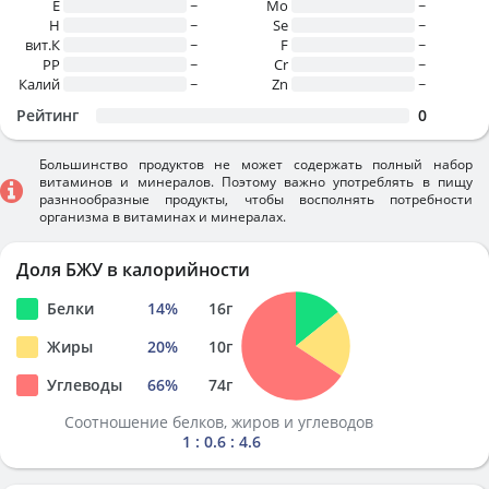
E
~
Mo
~
H
~
Se
~
вит.К
~
F
~
PP
~
Cr
~
Калий
~
Zn
~
Рейтинг
0
Большинство продуктов не может содержать полный набор
витаминов и минералов. Поэтому важно употреблять в пищу
разннообразные продукты, чтобы восполнять потребности
организма в витаминах и минералах.
Доля БЖУ в калорийности
Белки
14
%
16
г
Жиры
20
%
10
г
Углеводы
66
%
74
г
Соотношение белков, жиров и углеводов
1 : 0.6 : 4.6