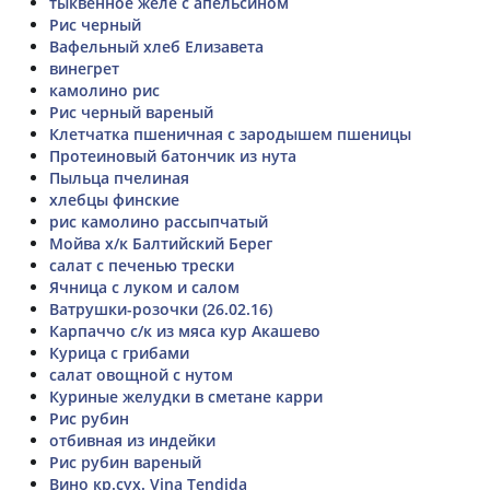
тыквенное желе с апельсином
Рис черный
Вафельный хлеб Елизавета
винегрет
камолино рис
Рис черный вареный
Клетчатка пшеничная с зародышем пшеницы
Протеиновый батончик из нута
Пыльца пчелиная
хлебцы финские
рис камолино рассыпчатый
Мойва х/к Балтийский Берег
салат с печенью трески
Ячница с луком и салом
Ватрушки-розочки (26.02.16)
Карпаччо с/к из мяса кур Акашево
Курица с грибами
салат овощной с нутом
Куриные желудки в сметане карри
Рис рубин
отбивная из индейки
Рис рубин вареный
Вино кр.сух. Vina Tendida