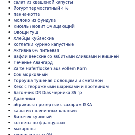
салат из квашеной капусты
йогурт термостатный 4 %
панна-котта
молоко из фундука
Кисель Леовит Очищающий
Овощи туш
Хлебцы Кубанские
котлетки курино капустные
Активиа 0% питьевая
Вафли Венские со взбитыми сливками и вишней
Печенье Авангард
Zarte Haferflocken aus vollem Korn
Сок морковный
Горбуша тушеная с овощами и сметаной
Кекс с творожными шариками и протеином
Батончик DR Dias черника 35 гр
Дранники
абрикосы протёртые с сахаром ISKA
каша из пшеничных хлопьев
Биточек куриный
котлеты по французски
макароны
творог милава 0%