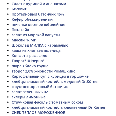
Салат с курицей и ананасами
Бисквит
Протеиновый батончик 45%
Кефир обезжиренный
печенье овсяное юбилейное
Питахайя
салат из морской капусты
Мюсли "RIMI"
Шоколад МИЛКА с карамелью
каша из хлопьев пшеницы
Конфеты рафаэлло
Творог"101зерно"
пюре яблоко груша
творог 2,0% жирности Ромашкино
Картофельный суп с курицей в горшочке
хлебцы злаковый коктейль медовый Dr.Körner
фруктово-ореховый батончик
салат зеленый26.02
эклеры лимонные
Стручковая фасоль с томатным соком
хлебцы злаковый коктейль клюквенный Dr.Körner
СНЕК ТЕПЛОЕ МОРОЖЕННОЕ