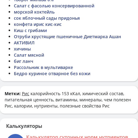
Салат с фасолью консервированной
морской коктейль
сок яблочный сады придонья
конфета ирис кис-кис
Киш с грибами
Отруби хрустящие пшеничные Диетмарка Ашан
АКТИВИЛ
хичины
Салат мясной
биг ланч
Рассольник в мультиварке
Бедро куриное отварное без кожи
Метки:
Рис
калорийность 153 кКал, химический состав,
питательная ценность, витамины, минералы, чем полезен
Рис, калории, нутриенты, полезные свойства Рис
Калькуляторы
Калькулятор суточных норм нутриентов