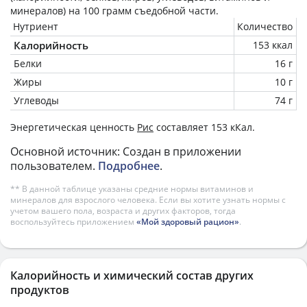
минералов) на
100 грамм
съедобной части.
Нутриент
Количество
Калорийность
153 ккал
Белки
16 г
Жиры
10 г
Углеводы
74 г
Энергетическая ценность
Рис
составляет 153 кКал.
Основной источник: Создан в приложении
пользователем.
Подробнее
.
** В данной таблице указаны средние нормы витаминов и
минералов для взрослого человека. Если вы хотите узнать нормы с
учетом вашего пола, возраста и других факторов, тогда
воспользуйтесь приложением
«Мой здоровый рацион»
.
Калорийность и химический состав других
продуктов