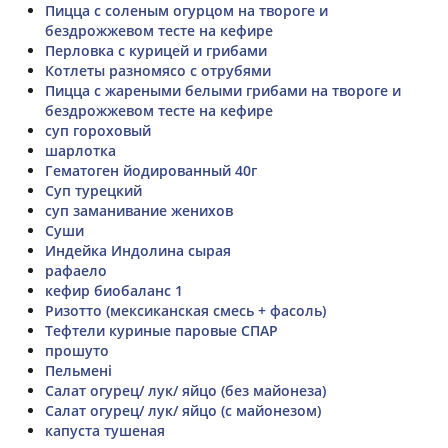
Пицца с соленым огурцом на твороге и
бездрожжевом тесте на кефире
Перловка с курицей и грибами
Котлеты разномясо с отрубями
Пицца с жареными белыми грибами на твороге и
бездрожжевом тесте на кефире
суп гороховый
шарлотка
Гематоген йодированный 40г
Суп турецкий
суп заманивание женихов
Суши
Индейка Индолина сырая
рафаело
кефир биобаланс 1
Ризотто (мексиканская смесь + фасоль)
Тефтели куриные паровые СПАР
прошуто
Пельмені
Салат огурец/ лук/ яйцо (без майонеза)
Салат огурец/ лук/ яйцо (с майонезом)
капуста тушеная