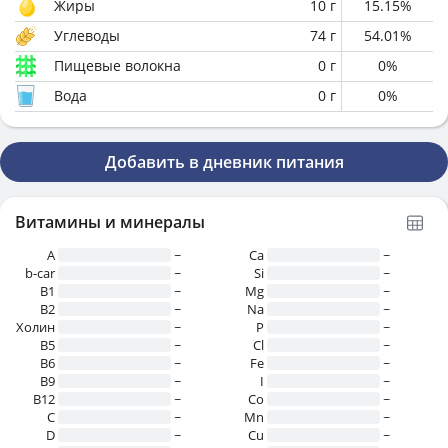
Жиры
10
г
15.15
%
Углеводы
74
г
54.01
%
Пищевые волокна
0
г
0
%
Вода
0
г
0
%
Добавить в дневник питания
Витамины и минералы
A
~
Ca
~
b-car
~
Si
~
В1
~
Mg
~
B2
~
Na
~
Холин
~
P
~
B5
~
Cl
~
B6
~
Fe
~
B9
~
I
~
B12
~
Co
~
C
~
Mn
~
D
~
Cu
~