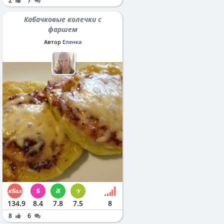
2
7
Кабачковые колечки с
фаршем
Автор
Еленка
134.9
8.4
7.8
7.5
8
8
6