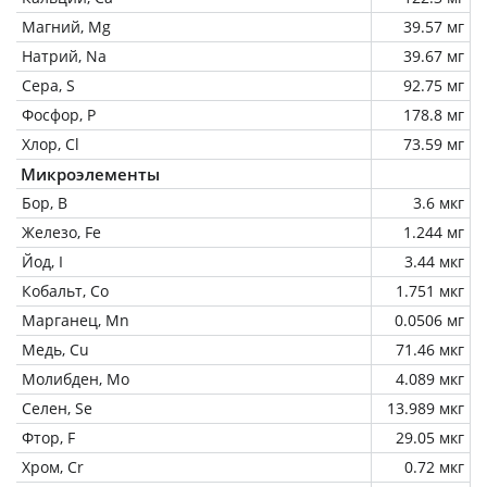
Магний, Mg
39.57 мг
Натрий, Na
39.67 мг
Сера, S
92.75 мг
Фосфор, P
178.8 мг
Хлор, Cl
73.59 мг
Микроэлементы
Бор, B
3.6 мкг
Железо, Fe
1.244 мг
Йод, I
3.44 мкг
Кобальт, Co
1.751 мкг
Марганец, Mn
0.0506 мг
Медь, Cu
71.46 мкг
Молибден, Mo
4.089 мкг
Селен, Se
13.989 мкг
Фтор, F
29.05 мкг
Хром, Cr
0.72 мкг