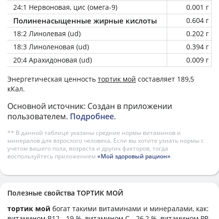
24:1 Нервоновая, цис (омега-9)
0.001 г
Полиненасыщенные жирные кислоты
0.604 г
18:2 Линолевая (ud)
0.202 г
18:3 Линоленовая (ud)
0.394 г
20:4 Арахидоновая (ud)
0.009 г
Энергетическая ценность
тортик мой
составляет 189,5
кКал.
Основной источник: Создан в приложении
пользователем.
Подробнее
.
** В данной таблице указаны средние нормы витаминов и
минералов для взрослого человека. Если вы хотите узнать нормы с
учетом вашего пола, возраста и других факторов, тогда
воспользуйтесь приложением
«Мой здоровый рацион»
.
Полезные свойства ТОРТИК МОЙ
тортик мой
богат такими витаминами и минералами, как:
витамином B12 - 19 %, витамином C - 26,2 %, витамином PP