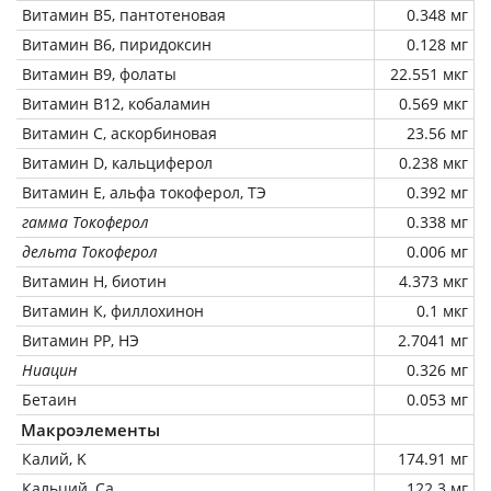
Витамин В5, пантотеновая
0.348 мг
Витамин В6, пиридоксин
0.128 мг
Витамин В9, фолаты
22.551 мкг
Витамин В12, кобаламин
0.569 мкг
Витамин C, аскорбиновая
23.56 мг
Витамин D, кальциферол
0.238 мкг
Витамин Е, альфа токоферол, ТЭ
0.392 мг
гамма Токоферол
0.338 мг
дельта Токоферол
0.006 мг
Витамин Н, биотин
4.373 мкг
Витамин К, филлохинон
0.1 мкг
Витамин РР, НЭ
2.7041 мг
Ниацин
0.326 мг
Бетаин
0.053 мг
Макроэлементы
Калий, K
174.91 мг
Кальций, Ca
122.3 мг