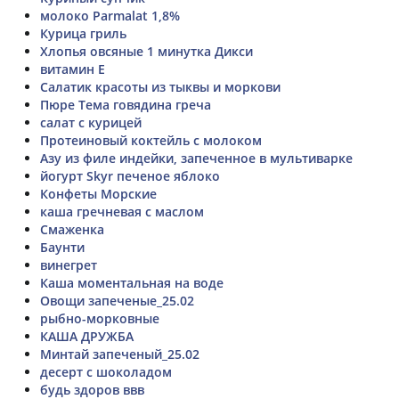
молоко Parmalat 1,8%
Курица гриль
Хлопья овсяные 1 минутка Дикси
витамин Е
Салатик красоты из тыквы и моркови
Пюре Тема говядина греча
салат с курицей
Протеиновый коктейль с молоком
Азу из филе индейки, запеченное в мультиварке
йогурт Skyr печеное яблоко
Конфеты Морские
каша гречневая с маслом
Смаженка
Баунти
винегрет
Каша моментальная на воде
Овощи запеченые_25.02
рыбно-морковные
КАША ДРУЖБА
Минтай запеченый_25.02
десерт с шоколадом
будь здоров ввв