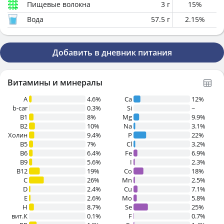
Пищевые волокна
3
г
15
%
Вода
57.5
г
2.15
%
Добавить в дневник питания
Витамины и минералы
A
4.6%
Ca
12%
b-car
0.3%
Si
~
В1
8%
Mg
9.9%
B2
10%
Na
3.1%
Холин
9.4%
P
22%
B5
7%
Cl
3.2%
B6
6.4%
Fe
6.9%
B9
5.6%
I
2.3%
B12
19%
Co
18%
C
26%
Mn
2.5%
D
2.4%
Cu
7.1%
E
2.6%
Mo
5.8%
H
8.7%
Se
25%
вит.К
0.1%
F
0.7%