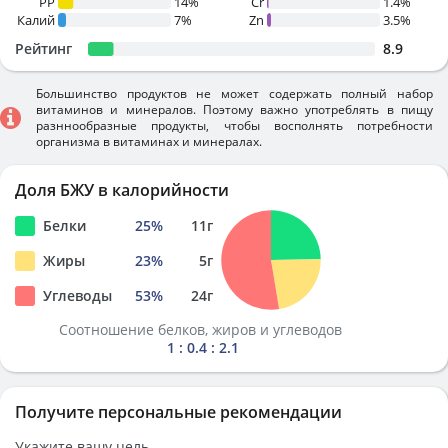
PP
14%
Cr
1.4%
Калий
7%
Zn
3.5%
Рейтинг
8.9
Большинство продуктов не может содержать полный набор
витаминов и минералов. Поэтому важно употреблять в пищу
разннообразные продукты, чтобы восполнять потребности
организма в витаминах и минералах.
Доля БЖУ в калорийности
Белки
25
%
11
г
Жиры
23
%
5
г
Углеводы
53
%
24
г
Соотношение белков, жиров и углеводов
1 : 0.4 : 2.1
Получите персональные рекомендации
Укажите вашу цель