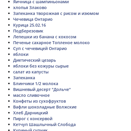
Яичница с шампиньонами
хлопья Злаково
Запеканка творожная с рисом и изюмом
Чечевица Онтарио
Курица 25.02.16
Подберезовик
Лепешки из банана с кокосом
Печенье сахарное Топленое молоко
Суп с чечевицей Онтарио
яблоки
Диетический цезарь
яблоки без кожуры сырые
салат из капусты
Запеканка
Блинчики 1/2 молока
Вишневый десерт "Дольче"
масло сливочное
Конфеты из сухофруктов
Вафли шоколадные Волжские
Хлеб Дарницкий
Пирог с консервой
Кетчуп Шашлычный Слобода
Куриный супчик