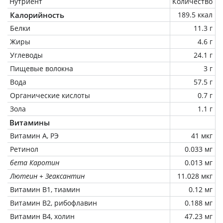
Нутриент
Количество
Калорийность
189.5 ккал
Белки
11.3 г
Жиры
4.6 г
Углеводы
24.1 г
Пищевые волокна
3 г
Вода
57.5 г
Органические кислоты
0.7 г
Зола
1.1 г
Витамины
Витамин А, РЭ
41 мкг
Ретинол
0.033 мг
бета Каротин
0.013 мг
Лютеин + Зеаксантин
11.028 мкг
Витамин В1, тиамин
0.12 мг
Витамин В2, рибофлавин
0.188 мг
Витамин В4, холин
47.23 мг