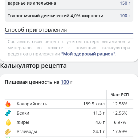
варенье из апельсина
150 г
Творог мягкий диетический 4,0% жирности
100 г
Способ приготовления
Составить свой рецепт с учетом потерь витаминов и
минералов вы можете с помощью калькулятора
рецептов в приложении
"Мой здоровый рацион"
.
Калькулятор рецепта
Пищевая ценность на
100
г
% от РСП
Калорийность
189.5
ккал
12.58
%
Белки
11.3
г
12.56
%
Жиры
4.6
г
6.97
%
Углеводы
24.1
г
17.59
%