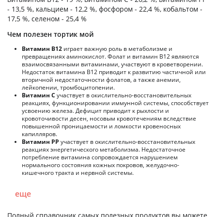
- 13,5 %, кальцием - 12,2 %, фосфором - 22,4 %, кобальтом -
17,5 %, селеном - 25,4 %
Чем полезен тортик мой
Витамин В12
играет важную роль в метаболизме и
превращениях аминокислот. Фолат и витамин В12 являются
взаимосвязанными витаминами, участвуют в кроветворении.
Недостаток витамина В12 приводит к развитию частичной или
вторичной недостаточности фолатов, а также анемии,
лейкопении, тромбоцитопении.
Витамин С
участвует в окислительно-восстановительных
реакциях, функционировании иммунной системы, способствует
усвоению железа. Дефицит приводит к рыхлости и
кровоточивости десен, носовым кровотечениям вследствие
повышенной проницаемости и ломкости кровеносных
капилляров.
Витамин РР
участвует в окислительно-восстановительных
реакциях энергетического метаболизма. Недостаточное
потребление витамина сопровождается нарушением
нормального состояния кожных покровов, желудочно-
кишечного тракта и нервной системы.
еще
Полный справочник самых полезных продуктов вы можете