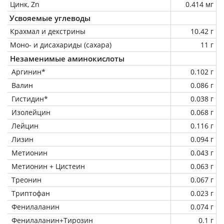
Цинк, Zn
0.414 мг
Усвояемые углеводы
Крахмал и декстрины
10.42 г
Моно- и дисахариды (сахара)
11 г
Незаменимые аминокислоты
Аргинин*
0.102 г
Валин
0.086 г
Гистидин*
0.038 г
Изолейцин
0.068 г
Лейцин
0.116 г
Лизин
0.094 г
Метионин
0.043 г
Метионин + Цистеин
0.063 г
Треонин
0.067 г
Триптофан
0.023 г
Фенилаланин
0.074 г
Фенилаланин+Тирозин
0.1 г