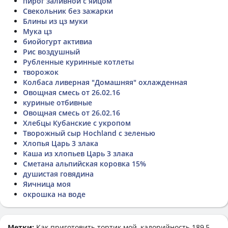
пирог заливной с яйцом
Свекольник без зажарки
Блины из цз муки
Мука цз
биойогурт активиа
Рис воздушный
Рубленные куринные котлеты
творожок
Колбаса ливерная "Домашняя" охлажденная
Овощная смесь от 26.02.16
куриные отбивные
Овощная смесь от 26.02.16
Хлебцы Кубанские с укропом
Творожный сыр Hochland с зеленью
Хлопья Царь 3 злака
Каша из хлопьев Царь 3 злака
Сметана альпийская коровка 15%
душистая говядина
Яичница моя
окрошка на воде
Метки:
Как приготовить
тортик мой
, калорийность 189,5