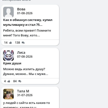
Вова
01-08-2026
Как я обманул систему, купил
мультиварку и стал 75...
Ребята, всем привет! Помните
меня? Того Вову, кото...
14
138
Лиса
07-08-2026
Крик души
Можно ведь излить душу?
Думаю, можно.. Мы с муже...
4
84
Тала М
31-07-2026
у людей с сайта есть какие-то
интересы, какие-то ц...