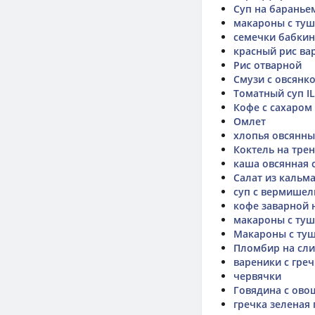
Суп на баранье
макароны с ту
семечки бабки
красный рис ва
Рис отварной
Смузи с овсянк
Томатный суп IL
Кофе с сахаром
Омлет
хлопья овсянны
Коктель на тре
каша овсянная
Салат из кальм
суп с вермише
кофе заварной 
макароны с ту
Макароны с ту
Пломбир на сл
вареники с гре
червячки
Говядина с ов
гречка зеленая