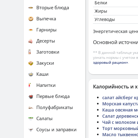
Белки
Вторые блюда
Жиры
Выпечка
Углеводы
Гарниры
Энергетическая цен
Десерты
Основной источни
Заготовки
** В данной таблице ук
узнать нормы с учетом 
Закуски
здоровый рацион»
.
Каши
Напитки
Калорийность и х
Первые блюда
салат айсберг 
Морская капуст
Полуфабрикаты
Каша овсяная м
Салат деревенс
Салаты
Чай с молоком 
Торт морковны
Соусы и заправки
Масло тыквенн