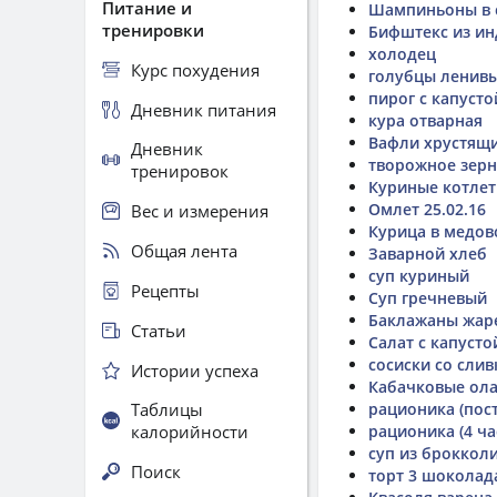
Питание и
Шампиньоны в 
тренировки
Бифштекс из ин
холодец
Курс похудения
голубцы ленив
пирог с капусто
Дневник питания
кура отварная
Вафли хрустящ
Дневник
творожное зерн
тренировок
Куриные котле
Омлет 25.02.16
Вес и измерения
Курица в медов
Общая лента
Заварной хлеб
суп куриный
Рецепты
Суп гречневый
Баклажаны жар
Статьи
Салат с капусто
сосиски со сли
Истории успеха
Кабачковые ол
Таблицы
рационика (пос
калорийности
рационика (4 ча
суп из броккол
Поиск
торт 3 шоколад