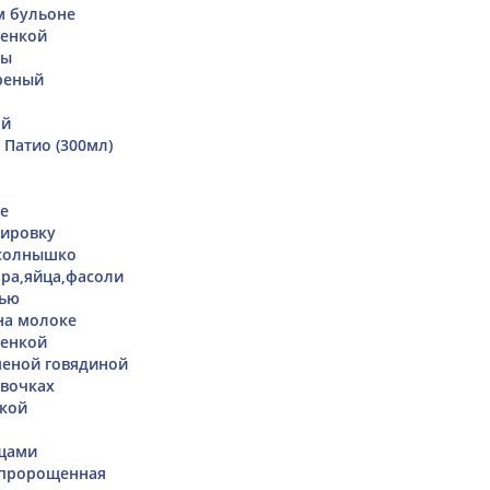
м бульоне
шенкой
ны
реный
ой
 Патио (300мл)
е
нировку
 солнышко
ара,яйца,фасоли
лью
на молоке
шенкой
шеной говядиной
ивочках
чкой
ощами
 пророщенная