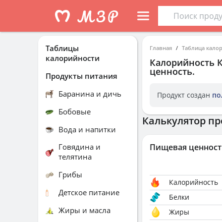
Таблицы
Главная
Таблица кало
калорийности
Калорийность
ценность.
Продукты питания
Баранина и дичь
Продукт создан
по
Бобовые
Калькулятор пр
Вода и напитки
Говядина и
Пищевая ценност
телятина
Грибы
Калорийность
Детское питание
Белки
Жиры и масла
Жиры