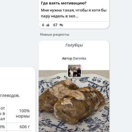
Где взять мотивацию?
Мне нужна такая, чтобы я хотя бы
пару недель в зел...
6
67
Новые рецепты
Голубцы
Автор
Darinika
глеводов,
 от
100%
ы в
нормы
кал
.9%
606 г