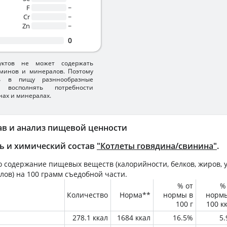
F
~
Cr
~
Zn
~
0
уктов не может содержать
минов и минералов. Поэтому
ть в пищу разннообразные
 восполнять потребности
нах и минералах.
ав и анализ пищевой ценности
ь и химический состав
"Котлеты говядина/свинина"
.
 содержание пищевых веществ (калорийности, белков, жиров, у
лов) на
100 грамм
съедобной части.
% от
%
Количество
Норма**
нормы в
норм
100 г
100 к
278.1 ккал
1684 ккал
16.5%
5