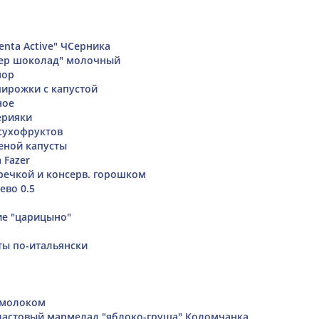
enta Active" ЧСерника
ер шоколад" молочный
мор
ирожки с капустой
ное
ерияки
сухофруктов
еной капусты
 Fazer
гречкой и консерв. горошком
ево 0.5
ие "царицыно"
ты по-итальянски
 молоком
ластовый мармелад "яблоко-груша" Коломчанка