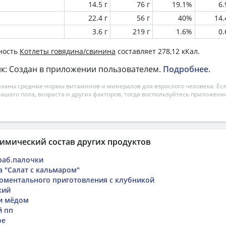
14.5 г
76 г
19.1%
6
22.4 г
56 г
40%
14
3.6 г
219 г
1.6%
0
ность
Котлеты говядина/свинина
составляет 278,12 кКал.
к: Создан в приложении пользователем.
Подробнее
.
азаны средние нормы витаминов и минералов для взрослого человека. Есл
вашего пола, возраста и других факторов, тогда воспользуйтесь приложен
имический состав других продуктов
краб.палочки
а "Салат с кальмаром"
оментального приготовления с клубникой
кий
и мёдом
й пп
ое