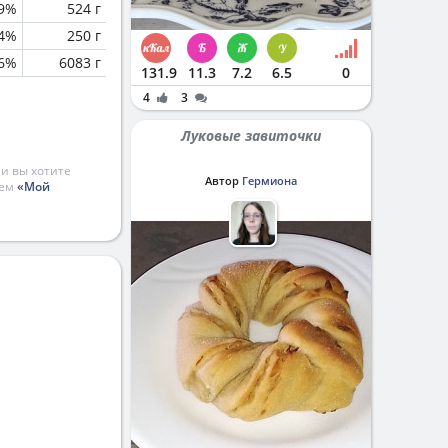
.9%
524 г
.4%
250 г
.6%
6083 г
131.9
11.3
7.2
6.5
0
4
3
Луковые завиточки
и вы хотите
Автор
Гермиона
ием
«Мой