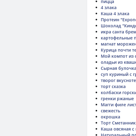
пицца
4 злака
Каша 4 злака
Протеин "Expon
Шоколад "Кинд
икра санта бре
картофельные п
магнат мороже
Курица почти т
Мой компот из 
оладьи из кваш
Сырная булочка
суп куриный с 
творог вкусноте
торт сказка
колбаски горск
гренки ржаные
Магги филе лис
свежесть
окрошка
Торт Сметанник
Каша овсяная с
Натуральный п