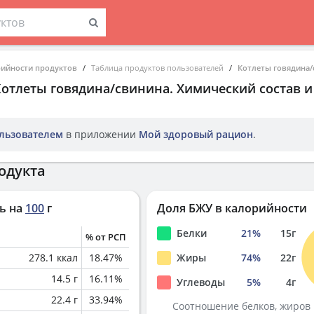
рийности продуктов
Таблица продуктов пользователей
Котлеты говядина/
Котлеты говядина/свинина
. Химический состав 
льзователем
в приложении
Мой здоровый рацион
.
одукта
ь на
100
г
Доля БЖУ в калорийности
Белки
21
%
15
г
% от РСП
278.1
ккал
18.47
%
Жиры
74
%
22
г
14.5
г
16.11
%
Углеводы
5
%
4
г
22.4
г
33.94
%
Соотношение белков, жиров 