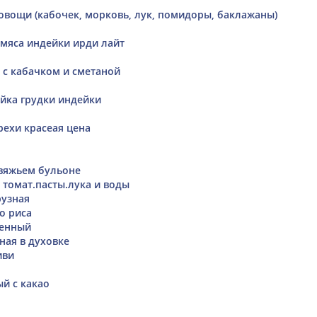
вощи (кабочек, морковь, лук, помидоры, баклажаны)
 мяса индейки ирди лайт
 с кабачком и сметаной
ейка грудки индейки
рехи красеая цена
овяжьем бульоне
 томат.пасты.лука и воды
рузная
о риса
ченный
ная в духовке
иви
й с какао