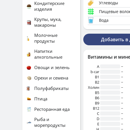
Углеводы
Кондитерские
изделия
Пищевые воло
Крупы, мука,
Вода
макароны
Молочные
Добавить в
продукты
Напитки
Витамины и мин
алкогольные
A
~
Овощи и зелень
b-car
~
В1
~
Орехи и семена
B2
~
Холин
~
Полуфабрикаты
B5
~
B6
~
Птица
B9
~
B12
~
Ресторанная еда
C
~
D
~
Рыба и
E
~
морепродукты
H
~