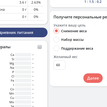
1 : 1.5 : 0.2
3.6
г
2.63
%
кна
0
г
0
%
0
г
0
%
Получите персональные р
Укажите вашу цель
Снижение веса
 дневник питания
Набор массы
ералы
Поддержание веса
Ca
~
Желаемый вес
Si
~
Mg
~
Na
~
P
~
Cl
~
Далее
Fe
~
I
~
Co
~
Mn
~
Cu
~
Mo
~
Se
~