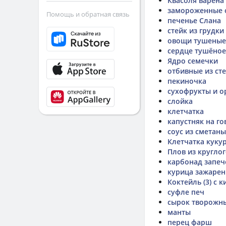
Квасоля варена
замороженные о
Помощь и обратная связь
печенье Слана
стейк из грудки
овощи тушеные
сердце тушёное
Ядро семечки
отбивные из ст
пекиночка
сухофрукты и о
слойка
клетчатка
капустняк на г
соус из сметаны
Клетчатка куку
Плов из круглог
карбонад запе
курица зажарен
Коктейль (3) с к
суфле печ
сырок творожны
манты
перец фарш