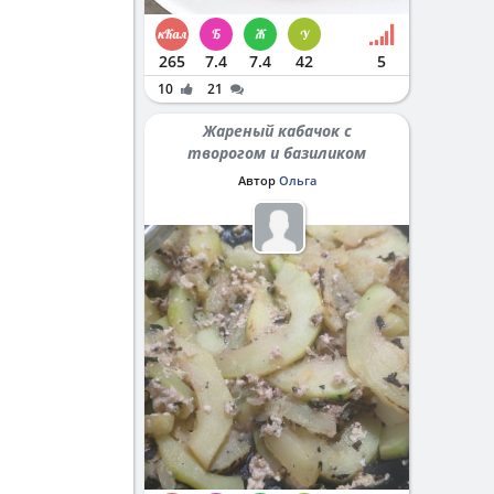
265
7.4
7.4
42
5
10
21
Жареный кабачок с
творогом и базиликом
Автор
Ольга