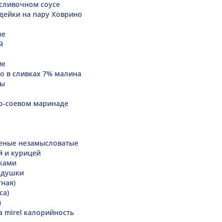
сливочном соусе
дейки на пару Ховрино
ые
й
ие
о в сливках 7% малина
ты
о-соевом маринаде
еные незамысловатые
й и курицей
вками
адушки
тная)
са)
и
а mirel калорийность