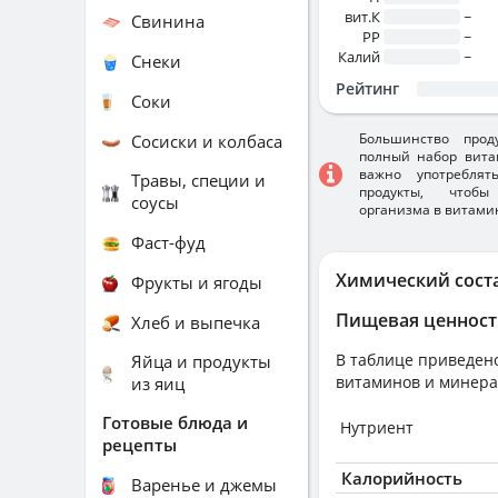
вит.К
~
Свинина
PP
~
Калий
~
Снеки
Рейтинг
Соки
Большинство прод
Сосиски и колбаса
полный набор вита
важно употребля
Травы, специи и
продукты, чтобы
соусы
организма в витами
Фаст-фуд
Химический сост
Фрукты и ягоды
Пищевая ценност
Хлеб и выпечка
В таблице приведено
Яйца и продукты
витаминов и минера
из яиц
Готовые блюда и
Нутриент
рецепты
Калорийность
Варенье и джемы