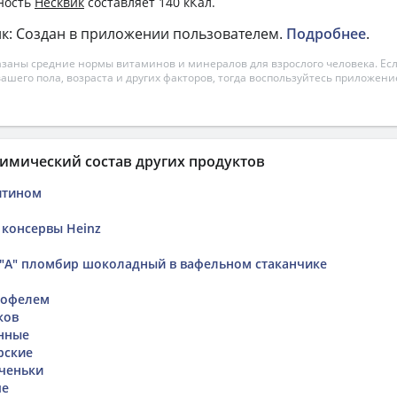
ность
Несквик
составляет 140 кКал.
к: Создан в приложении пользователем.
Подробнее
.
азаны средние нормы витаминов и минералов для взрослого человека. Есл
вашего пола, возраста и других факторов, тогда воспользуйтесь приложен
имический состав других продуктов
итином
 консервы Heinz
"А" пломбир шоколадный в вафельном стаканчике
тофелем
ков
нные
рские
ченьки
пе