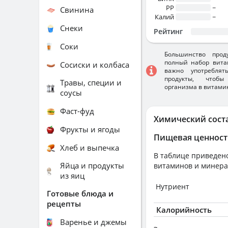
PP
~
Свинина
Калий
~
Снеки
Рейтинг
Соки
Большинство прод
полный набор вита
Сосиски и колбаса
важно употребля
продукты, чтобы
Травы, специи и
организма в витами
соусы
Фаст-фуд
Химический сост
Фрукты и ягоды
Пищевая ценност
Хлеб и выпечка
В таблице приведено
Яйца и продукты
витаминов и минера
из яиц
Нутриент
Готовые блюда и
рецепты
Калорийность
Варенье и джемы