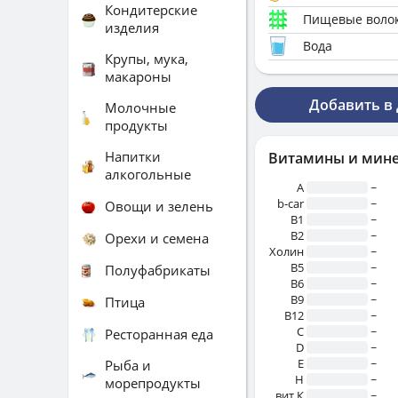
Кондитерские
Пищевые воло
изделия
Вода
Крупы, мука,
макароны
Добавить в
Молочные
продукты
Напитки
Витамины и мин
алкогольные
A
~
b-car
~
Овощи и зелень
В1
~
B2
~
Орехи и семена
Холин
~
B5
~
Полуфабрикаты
B6
~
B9
~
Птица
B12
~
C
~
Ресторанная еда
D
~
E
~
Рыба и
H
~
морепродукты
вит.К
~