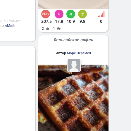
и вы хотите
207.5
17.8
10.9
9.8
0
ием
«Мой
2
1
Бельгийские вафли
Автор
Море Перемен