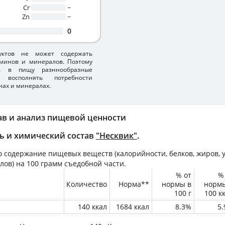
Cr
~
Zn
~
0
уктов не может содержать
минов и минералов. Поэтому
ть в пищу разннообразные
 восполнять потребности
нах и минералах.
ав и анализ пищевой ценности
ь и химический состав
"Несквик"
.
 содержание пищевых веществ (калорийности, белков, жиров, у
лов) на
100 грамм
съедобной части.
% от
%
Количество
Норма**
нормы в
норм
100 г
100 к
140 ккал
1684 ккал
8.3%
5