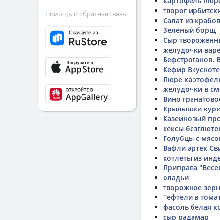
Картофель пюр
творог ирбитск
Помощь и обратная связь
Салат из крабо
Зеленый борщ
Сыр твороженны
желудочки варе
Бефстроганов. В
Кефир Вкусноте
Пюре картофель
желудочки в см
Вино гранатово
Крылышки кури
Казеиновый про
кексы безглюте
Голубцы с мясо
Вафли артек Св
котлеты из инд
Приправа "Весе
оладьи
творожное зер
Тефтели в тома
фасоль белая к
сыр радамар