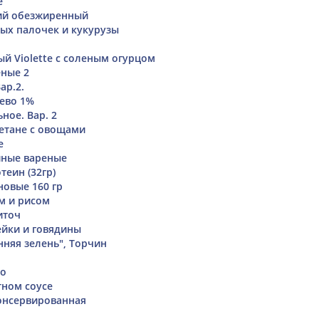
е
ий обезжиренный
вых палочек и кукурузы
й Violette с соленым огурцом
ные 2
ар.2.
ево 1%
ное. Вар. 2
етане с овощами
е
ные вареные
теин (32гр)
новые 160 гр
м и рисом
иточ
ейки и говядины
нняя зелень", Торчин
но
тном соусе
онсервированная