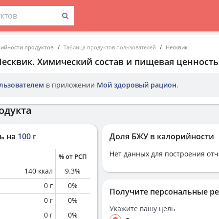
рийности продуктов
Таблица продуктов пользователей
Несквик
Несквик
. Химический состав и пищевая ценность
льзователем
в приложении
Мой здоровый рацион
.
одукта
ь на
100
г
Доля БЖУ в калорийности
Нет данных для построения отч
% от РСП
140
ккал
9.3
%
0
г
0
%
Получите персональные р
0
г
0
%
Укажите вашу цель
0
г
0
%