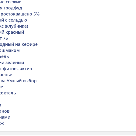
ые свежие
я гродфуд
Простоквашено 5%
й с сельдью
с (клубника)
ий красный
т 75
одный на кефире
оршмаком
фель
ий зеленый
т фитнес актив
ренье
рва Умный выбор
ые
коктель
а
анов
анами
еж