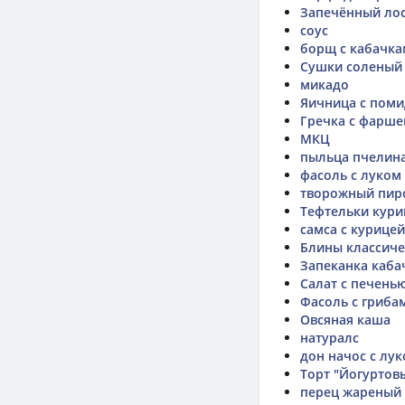
Запечённый лос
соус
борщ с кабачк
Сушки соленый
микадо
Яичница с пом
Гречка с фарш
МКЦ
пыльца пчелин
фасоль с луком
творожный пир
Тефтельки кури
самса с курицей
Блины классиче
Запеканка каба
Салат с печень
Фасоль с грибам
Овсяная каша
натуралс
дон начос с лу
Торт "Йогуртов
перец жареный 