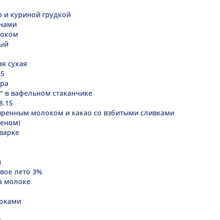
ю и куриной грудкой
анами
ноком
вый
я сухая
15
кра
 в вафельном стаканчике
8.15
иренным молоком и какао со взбитыми сливками
еном)
варке
й
вое лето 3%
а молоке
локами