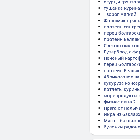
огурцы грунтов
тушенка курина
Творог мягкий 
Форшмак пряны
протеин синтрек
перец болгарск
протеин Беллак
Свекольник хол
Бутерброд с ф
Печеный карто
перец болгарск
протеин Беллак
Абрикосовое ва
кукуруза консе
Котлеты курин
морепродукты 
фитнес пица 2
Прага от Палыч
Икра из баклаж
Мясо с баклаж
булочки радон