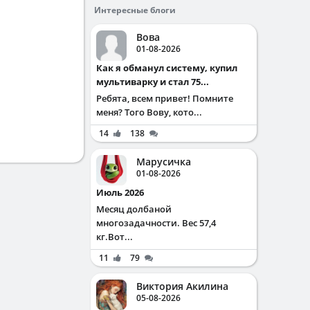
Интересные блоги
Вова
01-08-2026
Как я обманул систему, купил
мультиварку и стал 75...
Ребята, всем привет! Помните
меня? Того Вову, кото...
14
138
Марусичка
01-08-2026
Июль 2026
Месяц долбаной
многозадачности. Вес 57,4
кг.Вот...
11
79
Виктория Акилина
05-08-2026