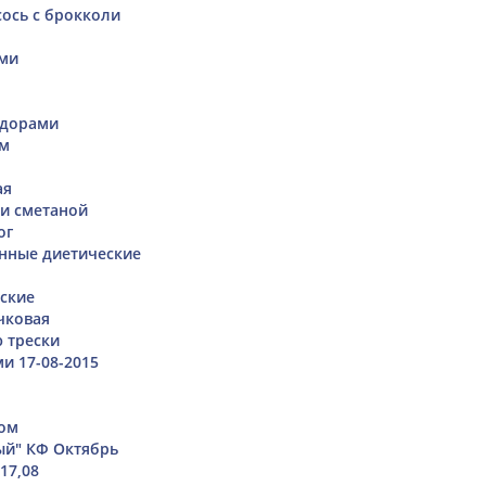
ось с брокколи
ами
идорами
ем
ая
 и сметаной
ог
нные диетические
ские
чковая
ю трески
и 17-08-2015
ком
ый" КФ Октябрь
17,08