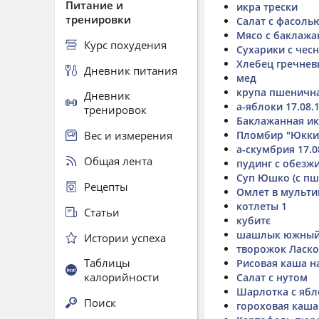
Питание и
икра трески
тренировки
Салат с фасоль
Мясо с баклаж
Курс похудения
Сухарики с чес
Хлебец гречне
Дневник питания
мед
крупа пшенична
Дневник
а-яблоки 17.08.
тренировок
Баклажанная и
Вес и измерения
Пломбир "Юкки"
а-скумбрия 17.0
Общая лента
пудинг с обезж
Суп Юшко (с пш
Рецепты
Омлет в мульти
котлеты 1
Статьи
кубитє
шашлык южны
Истории успеха
творожок Ласко
Таблицы
Рисовая каша н
калорийности
Салат с нутом
Шарлотка с яб
Поиск
гороховая каша