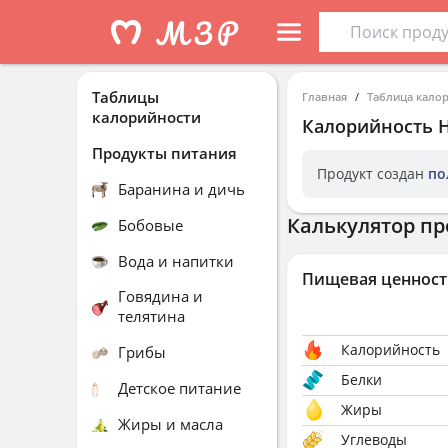
Таблицы
Главная
Таблица кало
калорийности
Калорийность
Продукты питания
Продукт создан
по
Баранина и дичь
Калькулятор пр
Бобовые
Вода и напитки
Пищевая ценност
Говядина и
телятина
Калорийность
Грибы
Белки
Детское питание
Жиры
Жиры и масла
Углеводы