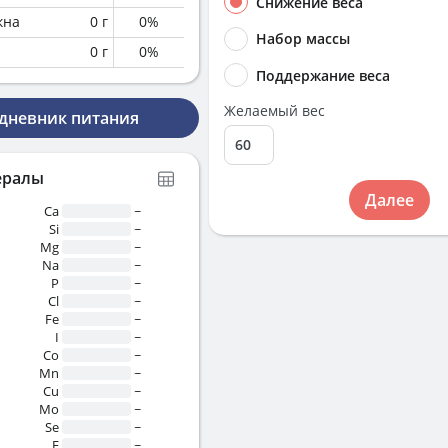
Снижение веса
кна
0
г
0
%
Набор массы
0
г
0
%
Поддержание веса
Желаемый вес
 дневник питания
ералы
Далее
Ca
~
Si
~
Mg
~
Na
~
P
~
Cl
~
Fe
~
I
~
Co
~
Mn
~
Cu
~
Mo
~
Se
~
F
~