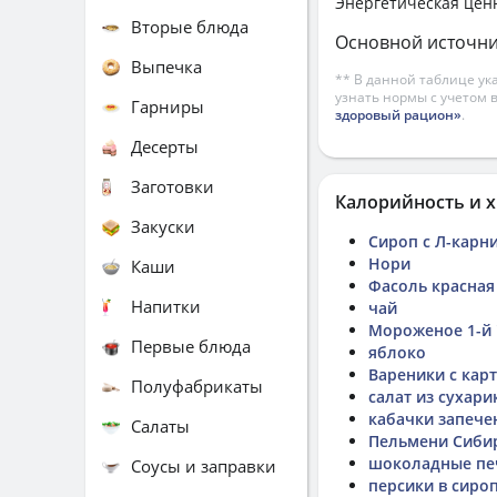
Энергетическая цен
Вторые блюда
Основной источни
Выпечка
** В данной таблице ук
узнать нормы с учетом 
Гарниры
здоровый рацион»
.
Десерты
Заготовки
Калорийность и х
Закуски
Сироп с Л-карн
Нори
Каши
Фасоль красная
Напитки
чай
Мороженое 1-й 
Первые блюда
яблоко
Вареники с кар
Полуфабрикаты
салат из сухари
кабачки запече
Салаты
Пельмени Сиби
шоколадные пе
Соусы и заправки
персики в сиро