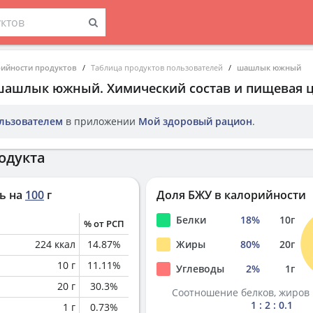
рийности продуктов
Таблица продуктов пользователей
шашлык южный
шашлык южный
. Химический состав и пищевая 
льзователем
в приложении
Мой здоровый рацион
.
одукта
ь на
100
г
Доля БЖУ в калорийности
Белки
18
%
10
г
% от РСП
224
ккал
14.87
%
Жиры
80
%
20
г
10
г
11.11
%
Углеводы
2
%
1
г
20
г
30.3
%
Соотношение белков, жиров 
1 : 2 : 0.1
1
г
0.73
%