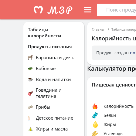
Таблицы
Главная
Таблица кало
калорийности
Калорийность
Продукты питания
Продукт создан
по
Баранина и дичь
Калькулятор пр
Бобовые
Вода и напитки
Пищевая ценност
Говядина и
телятина
Калорийность
Грибы
Белки
Детское питание
Жиры
Жиры и масла
Углеводы