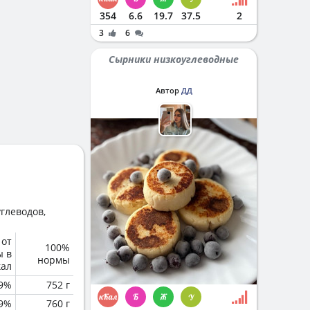
354
6.6
19.7
37.5
2
3
6
Сырники низкоуглеводные
Автор
ДД
глеводов,
 от
100%
ы в
нормы
кал
.9%
752 г
.9%
760 г