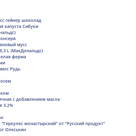
сс гейнер шоколад
я капуста Сибуки
нальдс)
консерв
ановый мусс
0,3 L (МакДональдс)
селая ферма
ами
имос Рудь
сосем
чком
ичная с добавлением масла
я 3.2%
ан
 "Геркулес монастырский" от "Русский продукт"
ог Олеськин