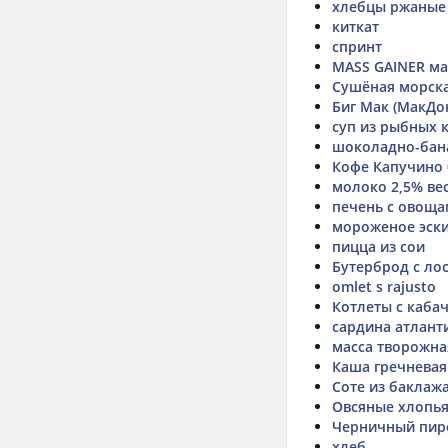
хлебцы ржаные
киткат
спринт
MASS GAINER ма
Сушёная морска
Биг Мак (МакДо
суп из рыбных 
шоколадно-бан
Кофе Капучино 
молоко 2,5% ве
печень с овощ
мороженое эск
пицца из сои
Бутерброд с ло
omlet s rajusto
Котлеты с каба
сардина атлант
масса творожна
Каша гречневая
Соте из баклаж
Овсяные хлопья
Черничный пир
хлеб