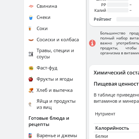
PP
~
Свинина
Калий
~
Снеки
Рейтинг
Соки
Большинство прод
полный набор вита
Сосиски и колбаса
важно употребля
продукты, чтобы
Травы, специи и
организма в витами
соусы
Фаст-фуд
Химический сост
Фрукты и ягоды
Пищевая ценност
Хлеб и выпечка
В таблице приведено
Яйца и продукты
витаминов и минера
из яиц
Нутриент
Готовые блюда и
рецепты
Калорийность
Варенье и джемы
Белки