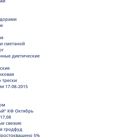
ами
идорами
ем
ая
 и сметаной
ог
нные диетические
ские
чковая
ю трески
и 17-08-2015
ком
ый" КФ Октябрь
17,08
ые свежие
я гродфуд
Простоквашено 5%