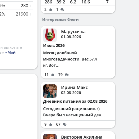
286
39.2
6.2
16.6
7
.9%
280 г
2
1
.2%
21900 г
Интересные блоги
Марусичка
01-08-2026
Июль 2026
и вы хотите
ием
«Мой
Месяц долбаной
многозадачности. Вес 57,4
кг.Вот...
11
79
Ирина Макс
02-08-2026
Дневник питания за 02.08.2026
Сегодняшний рациончик. :)
Вчера был насыщенный ден...
9
67
Виктория Акилина