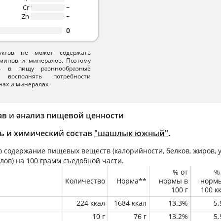
Cr
~
Zn
~
0
уктов не может содержать
минов и минералов. Поэтому
ть в пищу разннообразные
 восполнять потребности
нах и минералах.
ав и анализ пищевой ценности
ь и химический состав
"шашлык южный"
.
 содержание пищевых веществ (калорийности, белков, жиров, у
лов) на
100 грамм
съедобной части.
% от
%
Количество
Норма**
нормы в
норм
100 г
100 к
224 ккал
1684 ккал
13.3%
5
10 г
76 г
13.2%
5