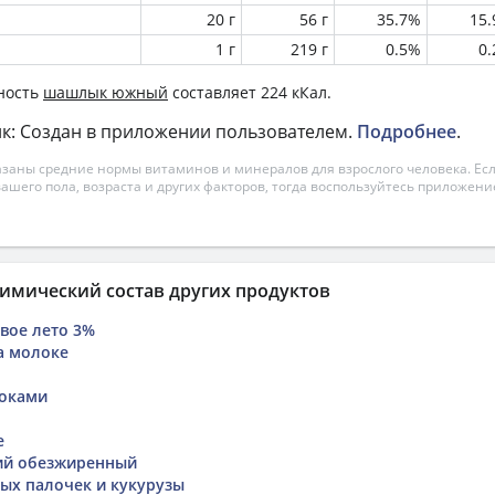
20 г
56 г
35.7%
15
1 г
219 г
0.5%
0
ность
шашлык южный
составляет 224 кКал.
к: Создан в приложении пользователем.
Подробнее
.
азаны средние нормы витаминов и минералов для взрослого человека. Есл
вашего пола, возраста и других факторов, тогда воспользуйтесь приложен
имический состав других продуктов
вое лето 3%
а молоке
локами
е
ий обезжиренный
вых палочек и кукурузы