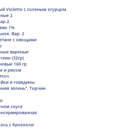
й Violette с соленым огурцом
ные 2
ар.2.
ево 1%
ное. Вар. 2
етане с овощами
е
ные вареные
теин (32гр)
новые 160 гр
м и рисом
иточ
ейки и говядины
нняя зелень", Торчин
но
тном соусе
онсервированная
ось с брокколи