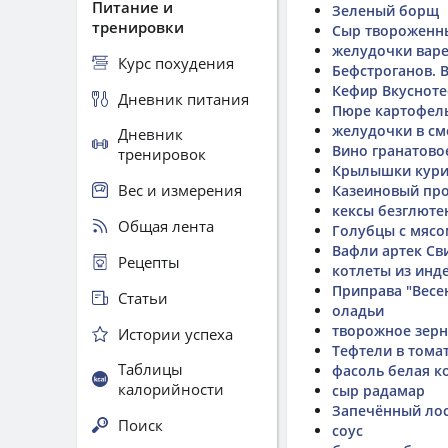
Питание и
Зеленый борщ
тренировки
Сыр твороженны
желудочки варе
Курс похудения
Бефстроганов. В
Кефир Вкусноте
Дневник питания
Пюре картофель
желудочки в см
Дневник
Вино гранатово
тренировок
Крылышки кури
Вес и измерения
Казеиновый про
кексы безглюте
Общая лента
Голубцы с мясо
Вафли артек Св
Рецепты
котлеты из инд
Приправа "Весе
Статьи
оладьи
творожное зер
Истории успеха
Тефтели в тома
Таблицы
фасоль белая к
калорийности
сыр радамар
Запечённый лос
Поиск
соус