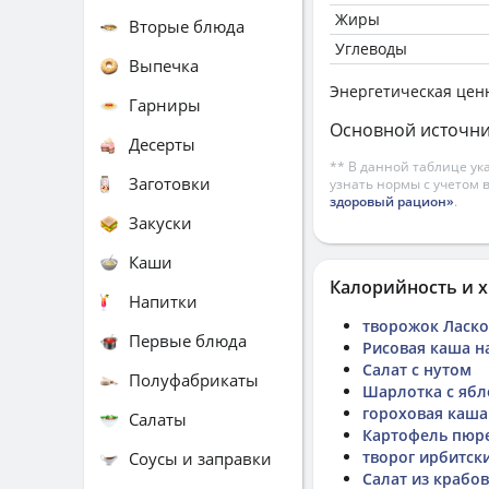
Жиры
Вторые блюда
Углеводы
Выпечка
Энергетическая цен
Гарниры
Основной источни
Десерты
** В данной таблице ук
Заготовки
узнать нормы с учетом 
здоровый рацион»
.
Закуски
Каши
Калорийность и х
Напитки
творожок Ласко
Первые блюда
Рисовая каша н
Салат с нутом
Полуфабрикаты
Шарлотка с яб
гороховая каша
Салаты
Картофель пюр
творог ирбитск
Соусы и заправки
Салат из крабо