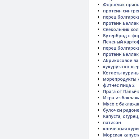
Форшмак пряны
протеин синтрек
перец болгарск
протеин Беллак
Свекольник хол
Бутерброд с ф
Печеный карто
перец болгарск
протеин Беллак
Абрикосовое ва
кукуруза консе
Котлеты курин
морепродукты 
фитнес пица 2
Прага от Палыч
Икра из баклаж
Мясо с баклаж
булочки радон
Капуста, огуре
патисон
копченная кури
Морская капуст