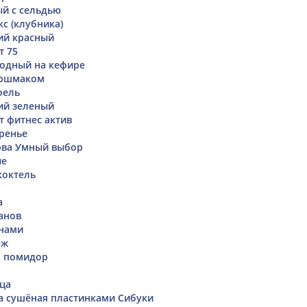
й с сельдью
с (клубника)
ий красный
т 75
одный на кефире
оршмаком
фель
ий зеленый
т фитнес актив
ренье
рва Умный выбор
ые
коктель
а
анов
анами
еж
ц, помидор
ца
а сушёная пластинками Сибуки