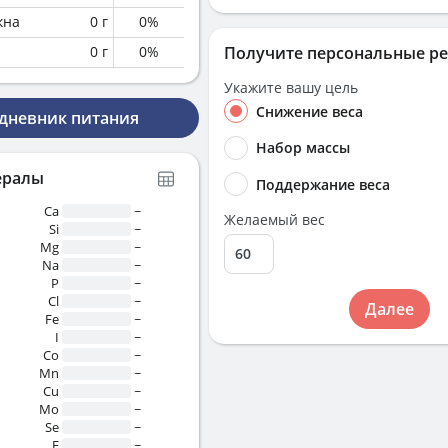
кна
0
г
0
%
0
г
0
%
Получите персональные р
Укажите вашу цель
Снижение веса
 дневник питания
Набор массы
ералы
Поддержание веса
Ca
~
Желаемый вес
Si
~
Mg
~
Na
~
P
~
Cl
~
Далее
Fe
~
I
~
Co
~
Mn
~
Cu
~
Mo
~
Se
~
F
~