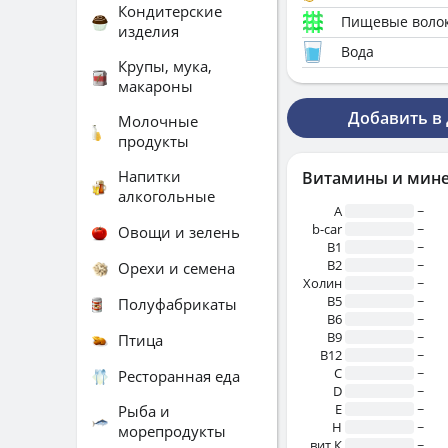
Кондитерские
Пищевые воло
изделия
Вода
Крупы, мука,
макароны
Добавить в
Молочные
продукты
Напитки
Витамины и мин
алкогольные
A
~
b-car
~
Овощи и зелень
В1
~
B2
~
Орехи и семена
Холин
~
B5
~
Полуфабрикаты
B6
~
B9
~
Птица
B12
~
C
~
Ресторанная еда
D
~
E
~
Рыба и
H
~
морепродукты
вит.К
~