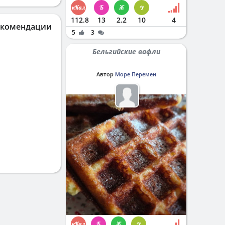
112.8
13
2.2
10
4
екомендации
5
3
Бельгийские вафли
Автор
Море Перемен