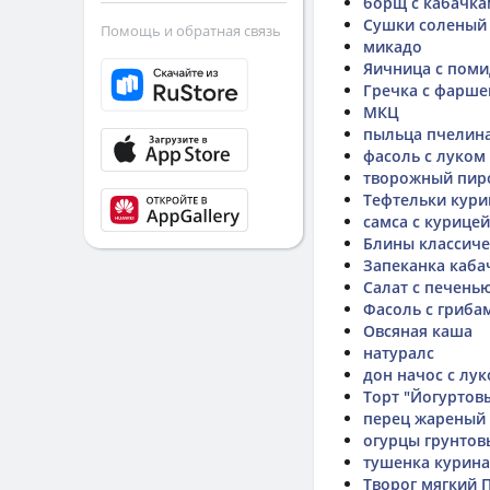
борщ с кабачк
Сушки соленый
Помощь и обратная связь
микадо
Яичница с пом
Гречка с фарш
МКЦ
пыльца пчелин
фасоль с луком
творожный пир
Тефтельки кури
самса с курицей
Блины классиче
Запеканка каба
Салат с печень
Фасоль с грибам
Овсяная каша
натуралс
дон начос с лу
Торт "Йогуртов
перец жареный 
огурцы грунтов
тушенка курина
Творог мягкий 