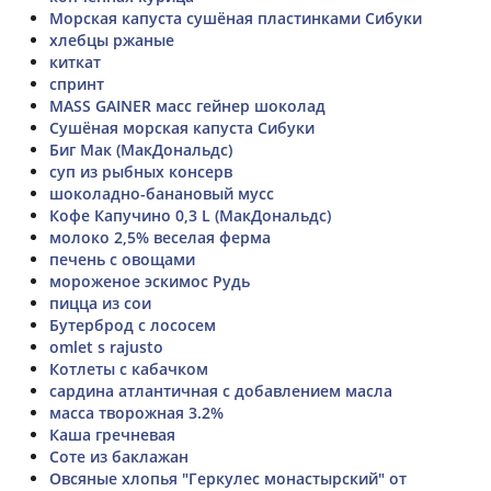
Морская капуста сушёная пластинками Сибуки
хлебцы ржаные
киткат
спринт
MASS GAINER масс гейнер шоколад
Сушёная морская капуста Сибуки
Биг Мак (МакДональдс)
суп из рыбных консерв
шоколадно-банановый мусс
Кофе Капучино 0,3 L (МакДональдс)
молоко 2,5% веселая ферма
печень с овощами
мороженое эскимос Рудь
пицца из сои
Бутерброд с лососем
omlet s rajusto
Котлеты с кабачком
сардина атлантичная с добавлением масла
масса творожная 3.2%
Каша гречневая
Соте из баклажан
Овсяные хлопья "Геркулес монастырский" от