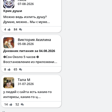
07-08-2026
Крик души
Можно ведь излить душу?
Думаю, можно.. Мы с муже...
4
84
Виктория Акилина
05-08-2026
Дневник питания за 04.08.2026
❄️Сон Около 5 часов ❄️
Восстановление из приложени...
8
65
Тала М
31-07-2026
у людей с сайта есть какие-то
интересы, какие-то ц...
14
52