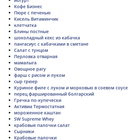
йогурт
Кофе Бизнес
Пюре с печенью
Кисель Витаминчик
клетчатка
Блины постные
шоколадный кекс из кабачка
пангасиус с кабачками в сметане
Салат с тунцом
Перловка отварная
мамалыга
Овощное рагу
фарш с рисом и луком
сыр грюер
Куриное филе с луком и морковью в соевом соусе
перец фаршированный болгарский
Гречка по-купечески
Активиа Термостатная
мороженное каштан
SW Supreme Whey
крабовые палочки салат
Сырники
Крабовые палочки