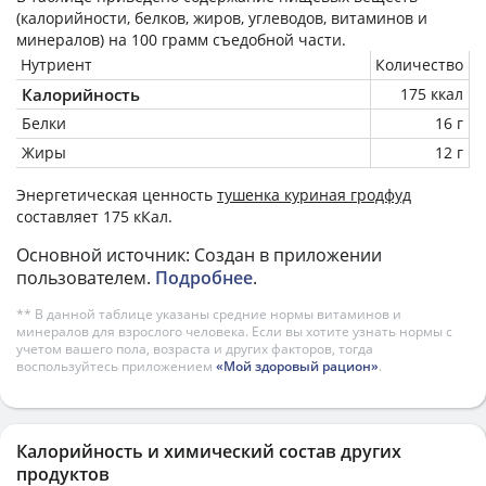
(калорийности, белков, жиров, углеводов, витаминов и
минералов) на
100 грамм
съедобной части.
Нутриент
Количество
Калорийность
175 ккал
Белки
16 г
Жиры
12 г
Энергетическая ценность
тушенка куриная гродфуд
составляет 175 кКал.
Основной источник: Создан в приложении
пользователем.
Подробнее
.
** В данной таблице указаны средние нормы витаминов и
минералов для взрослого человека. Если вы хотите узнать нормы с
учетом вашего пола, возраста и других факторов, тогда
воспользуйтесь приложением
«Мой здоровый рацион»
.
Калорийность и химический состав других
продуктов