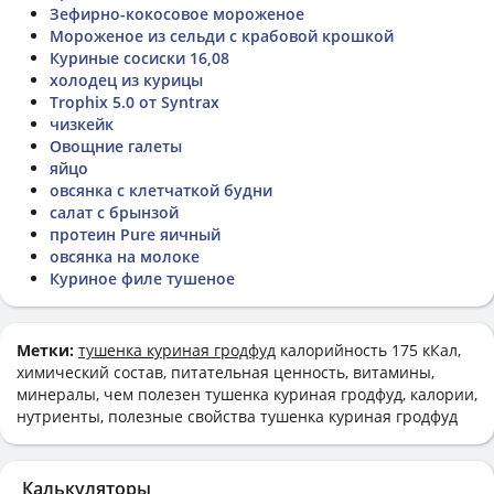
Зефирно-кокосовое мороженое
Мороженое из сельди с крабовой крошкой
Куриные сосиски 16,08
холодец из курицы
Trophix 5.0 от Syntrax
чизкейк
Овощние галеты
яйцо
овсянка с клетчаткой будни
салат с брынзой
протеин Pure яичный
овсянка на молоке
Куриное филе тушеное
Метки:
тушенка куриная гродфуд
калорийность 175 кКал,
химический состав, питательная ценность, витамины,
минералы, чем полезен тушенка куриная гродфуд, калории,
нутриенты, полезные свойства тушенка куриная гродфуд
Калькуляторы