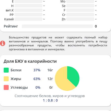
E
~
Mo
~
H
~
Se
~
вит.К
~
F
~
PP
~
Cr
~
Калий
~
Zn
~
Рейтинг
0
Большинство продуктов не может содержать полный набор
витаминов и минералов. Поэтому важно употреблять в пищу
разннообразные продукты, чтобы восполнять потребности
организма в витаминах и минералах.
Доля БЖУ в калорийности
Белки
37
%
16
г
Жиры
63
%
12
г
Углеводы
0
%
0
г
Соотношение белков, жиров и углеводов
1 : 0.8 : 0