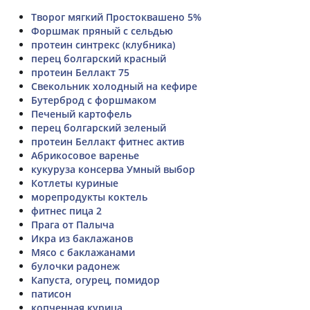
Творог мягкий Простоквашено 5%
Форшмак пряный с сельдью
протеин синтрекс (клубника)
перец болгарский красный
протеин Беллакт 75
Свекольник холодный на кефире
Бутерброд с форшмаком
Печеный картофель
перец болгарский зеленый
протеин Беллакт фитнес актив
Абрикосовое варенье
кукуруза консерва Умный выбор
Котлеты куриные
морепродукты коктель
фитнес пица 2
Прага от Палыча
Икра из баклажанов
Мясо с баклажанами
булочки радонеж
Капуста, огурец, помидор
патисон
копченная курица