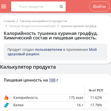
Войти
Главная
Таблица калорийности продуктов
Таблица продуктов пользователей
тушенка куриная гродфуд
Калорийность
тушенка куриная гродфуд
.
Химический состав и пищевая ценность.
Продукт создан
пользователем
в приложении
Мой
здоровый рацион
.
Калькулятор продукта
Пищевая ценность на
100
г
% от РСП
Калорийность
175
ккал
11.62
%
Белки
16
г
17.78
%