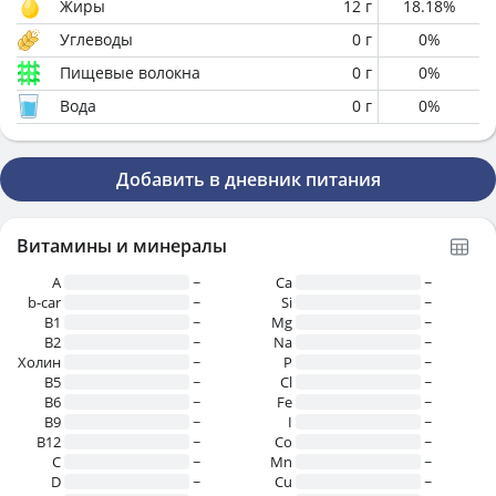
Жиры
12
г
18.18
%
Углеводы
0
г
0
%
Пищевые волокна
0
г
0
%
Вода
0
г
0
%
Добавить в дневник питания
Витамины и минералы
A
~
Ca
~
b-car
~
Si
~
В1
~
Mg
~
B2
~
Na
~
Холин
~
P
~
B5
~
Cl
~
B6
~
Fe
~
B9
~
I
~
B12
~
Co
~
C
~
Mn
~
D
~
Cu
~