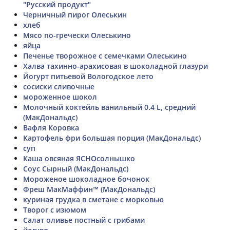
"Русский продукт"
Черничный пирог Олеськин
хлеб
Мясо по-гречески Олеськино
яйца
Печенье творожное с семечками Олеськино
Халва тахинно-арахисовая в шоколадной глазури
Йогурт питьевой Вологодское лето
сосиски сливочные
мороженное шокол
Молочный коктейль ванильный 0.4 L, средний
(МакДональдс)
Вафля Коровка
Картофель фри большая порция (МакДональдс)
суп
Каша овсяная ЯСНОсолнышко
Соус Сырный (МакДональдс)
Мороженое шоколадное бочонок
Фреш МакМаффин™ (МакДональдс)
куриная грудка в сметане с морковью
Творог с изюмом
Салат оливье постный с грибами