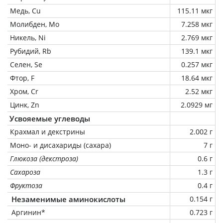
Медь, Cu
115.11 мкг
Молибден, Mo
7.258 мкг
Никель, Ni
2.769 мкг
Рубидий, Rb
139.1 мкг
Селен, Se
0.257 мкг
Фтор, F
18.64 мкг
Хром, Cr
2.52 мкг
Цинк, Zn
2.0929 мг
Усвояемые углеводы
Крахмал и декстрины
2.002 г
Моно- и дисахариды (сахара)
7 г
Глюкоза (декстроза)
0.6 г
Сахароза
1.3 г
Фруктоза
0.4 г
Незаменимые аминокислоты
0.154 г
Аргинин*
0.723 г