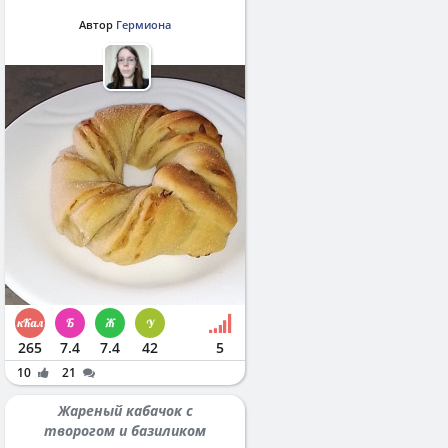
Автор
Гермиона
265
7.4
7.4
42
5
10
21
Жареный кабачок с
творогом и базиликом