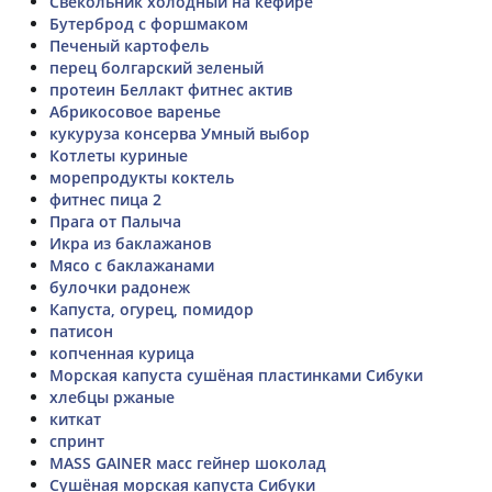
Свекольник холодный на кефире
Бутерброд с форшмаком
Печеный картофель
перец болгарский зеленый
протеин Беллакт фитнес актив
Абрикосовое варенье
кукуруза консерва Умный выбор
Котлеты куриные
морепродукты коктель
фитнес пица 2
Прага от Палыча
Икра из баклажанов
Мясо с баклажанами
булочки радонеж
Капуста, огурец, помидор
патисон
копченная курица
Морская капуста сушёная пластинками Сибуки
хлебцы ржаные
киткат
спринт
MASS GAINER масс гейнер шоколад
Сушёная морская капуста Сибуки