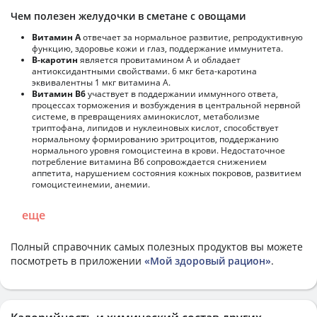
Чем полезен желудочки в сметане с овощами
Витамин А
отвечает за нормальное развитие, репродуктивную
функцию, здоровье кожи и глаз, поддержание иммунитета.
В-каротин
является провитамином А и обладает
антиоксидантными свойствами. 6 мкг бета-каротина
эквивалентны 1 мкг витамина А.
Витамин В6
участвует в поддержании иммунного ответа,
процессах торможения и возбуждения в центральной нервной
системе, в превращениях аминокислот, метаболизме
триптофана, липидов и нуклеиновых кислот, способствует
нормальному формированию эритроцитов, поддержанию
нормального уровня гомоцистеина в крови. Недостаточное
потребление витамина В6 сопровождается снижением
аппетита, нарушением состояния кожных покровов, развитием
гомоцистеинемии, анемии.
еще
Полный справочник самых полезных продуктов вы можете
посмотреть в приложении
«Мой здоровый рацион»
.