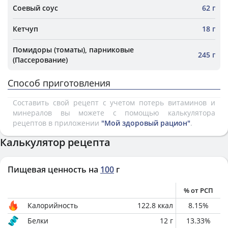
Соевый соус
62 г
Кетчуп
18 г
Помидоры (томаты), парниковые
245 г
(Пассерование)
Способ приготовления
Составить свой рецепт с учетом потерь витаминов и
минералов вы можете с помощью калькулятора
рецептов в приложении
"Мой здоровый рацион"
.
Калькулятор рецепта
Пищевая ценность на
100
г
% от РСП
Калорийность
122.8
ккал
8.15
%
Белки
12
г
13.33
%