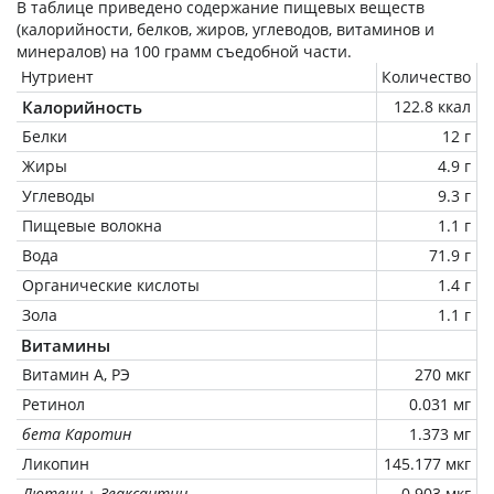
В таблице приведено содержание пищевых веществ
(калорийности, белков, жиров, углеводов, витаминов и
минералов) на
100 грамм
съедобной части.
Нутриент
Количество
Калорийность
122.8 ккал
Белки
12 г
Жиры
4.9 г
Углеводы
9.3 г
Пищевые волокна
1.1 г
Вода
71.9 г
Органические кислоты
1.4 г
Зола
1.1 г
Витамины
Витамин А, РЭ
270 мкг
Ретинол
0.031 мг
бета Каротин
1.373 мг
Ликопин
145.177 мкг
Лютеин + Зеаксантин
0.903 мкг