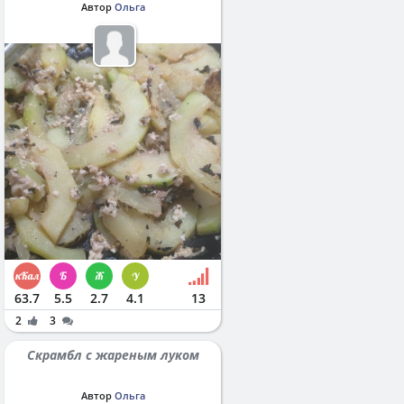
Автор
Ольга
63.7
5.5
2.7
4.1
13
2
3
Скрамбл с жареным луком
Автор
Ольга