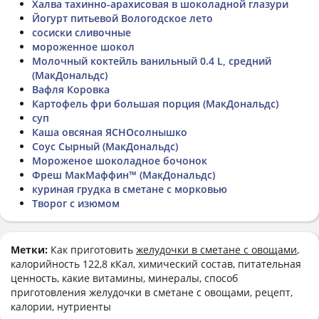
Халва тахинно-арахисовая в шоколадной глазури
Йогурт питьевой Вологодское лето
сосиски сливочные
мороженное шокол
Молочный коктейль ванильный 0.4 L, средний
(МакДональдс)
Вафля Коровка
Картофель фри большая порция (МакДональдс)
суп
Каша овсяная ЯСНОсолнышко
Соус Сырный (МакДональдс)
Мороженое шоколадное бочонок
Фреш МакМаффин™ (МакДональдс)
куриная грудка в сметане с морковью
Творог с изюмом
Метки:
Как приготовить
желудочки в сметане с овощами
,
калорийность 122,8 кКал, химический состав, питательная
ценность, какие витамины, минералы, способ
приготовления желудочки в сметане с овощами, рецепт,
калории, нутриенты