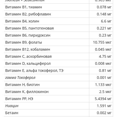
Витамин В1, тиамин
0.078 мг
Витамин В2, рибофлавин
0.148 мг
Витамин В4, холин
6.6 мг
Витамин В5, пантотеновая
0.221 мг
Витамин В6, пиридоксин
0.23 мг
Витамин В9, фолаты
10.755 мкг
Витамин В12, кобаламин
0.045 мкг
Витамин C, аскорбиновая
4.75 мг
Витамин D, кальциферол
0.008 мкг
Витамин Е, альфа токоферол, ТЭ
0.81 мг
гамма Токоферол
0.001 мг
Витамин Н, биотин
1.133 мкг
Витамин К, филлохинон
2.5 мкг
Витамин РР, НЭ
5.4394 мг
Ниацин
1.591 мг
Бетаин
0.002 мг