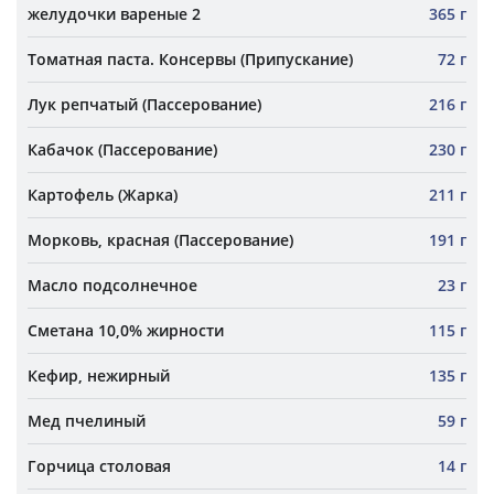
желудочки вареные 2
365 г
Томатная паста. Консервы (Припускание)
72 г
Лук репчатый (Пассерование)
216 г
Кабачок (Пассерование)
230 г
Картофель (Жарка)
211 г
Морковь, красная (Пассерование)
191 г
Масло подсолнечное
23 г
Сметана 10,0% жирности
115 г
Кефир, нежирный
135 г
Мед пчелиный
59 г
Горчица столовая
14 г