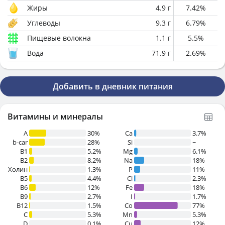
Жиры
4.9
г
7.42
%
Углеводы
9.3
г
6.79
%
Пищевые волокна
1.1
г
5.5
%
Вода
71.9
г
2.69
%
Добавить в дневник питания
Витамины и минералы
A
30%
Ca
3.7%
b-car
28%
Si
~
В1
5.2%
Mg
6.1%
B2
8.2%
Na
18%
Холин
1.3%
P
11%
B5
4.4%
Cl
2.3%
B6
12%
Fe
18%
B9
2.7%
I
1.7%
B12
1.5%
Co
77%
C
5.3%
Mn
5.3%
D
0.1%
Cu
12%