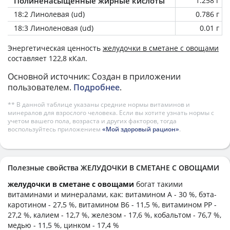
Полиненасыщенные жирные кислоты
1.258 г
18:2 Линолевая (ud)
0.786 г
18:3 Линоленовая (ud)
0.01 г
Энергетическая ценность
желудочки в сметане с овощами
составляет 122,8 кКал.
Основной источник: Создан в приложении
пользователем.
Подробнее
.
** В данной таблице указаны средние нормы витаминов и
минералов для взрослого человека. Если вы хотите узнать нормы с
учетом вашего пола, возраста и других факторов, тогда
воспользуйтесь приложением
«Мой здоровый рацион»
.
Полезные свойства ЖЕЛУДОЧКИ В СМЕТАНЕ С ОВОЩАМИ
желудочки в сметане с овощами
богат такими
витаминами и минералами, как: витамином А - 30 %, бэта-
каротином - 27,5 %, витамином B6 - 11,5 %, витамином PP -
27,2 %, калием - 12,7 %, железом - 17,6 %, кобальтом - 76,7 %,
медью - 11,5 %, цинком - 17,4 %