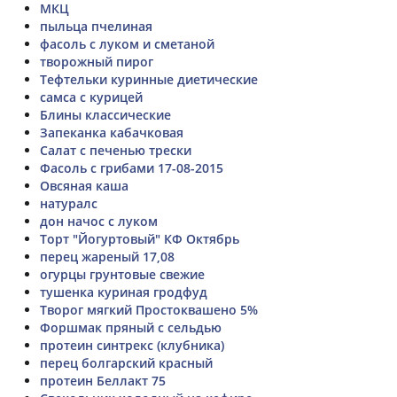
МКЦ
пыльца пчелиная
фасоль с луком и сметаной
творожный пирог
Тефтельки куринные диетические
самса с курицей
Блины классические
Запеканка кабачковая
Салат с печенью трески
Фасоль с грибами 17-08-2015
Овсяная каша
натуралс
дон начос с луком
Торт "Йогуртовый" КФ Октябрь
перец жареный 17,08
огурцы грунтовые свежие
тушенка куриная гродфуд
Творог мягкий Простоквашено 5%
Форшмак пряный с сельдью
протеин синтрекс (клубника)
перец болгарский красный
протеин Беллакт 75