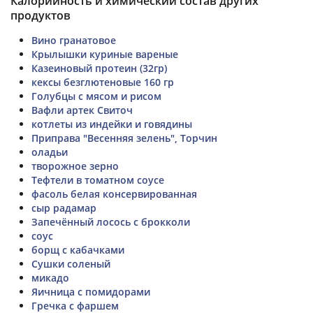
Калорийность и химический состав других
продуктов
Вино гранатовое
Крылышки куриные вареные
Казеиновый протеин (32гр)
кексы безглютеновые 160 гр
Голубцы с мясом и рисом
Вафли артек Свиточ
котлеты из индейки и говядины
Приправа "Весенняя зелень", Торчин
оладьи
творожное зерно
Тефтели в томатном соусе
фасоль белая консервированная
сыр радамар
Запечённый лосось с брокколи
соус
борщ с кабачками
Сушки соленый
микадо
Яичница с помидорами
Гречка с фаршем