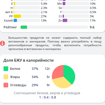
E
5.4%
Mo
10%
H
2.3%
Se
0.5%
вит.К
2.1%
F
0.5%
PP
27%
Cr
5%
Калий
13%
Zn
17%
Рейтинг
9.6
Большинство продуктов не может содержать полный набор
витаминов и минералов. Поэтому важно употреблять в пищу
разннообразные продукты, чтобы восполнять потребности
организма в витаминах и минералах.
Доля БЖУ в калорийности
Белки
37
%
12
г
Жиры
34
%
5
г
Углеводы
29
%
9
г
Соотношение белков, жиров и углеводов
1 : 0.4 : 0.8