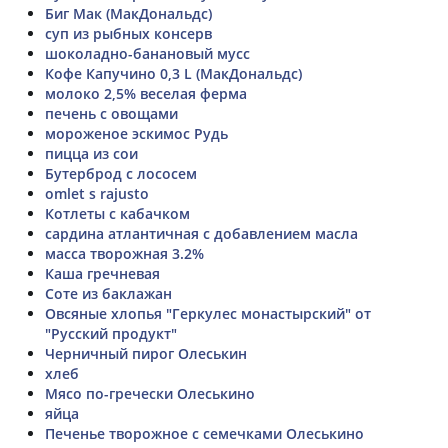
Биг Мак (МакДональдс)
суп из рыбных консерв
шоколадно-банановый мусс
Кофе Капучино 0,3 L (МакДональдс)
молоко 2,5% веселая ферма
печень с овощами
мороженое эскимос Рудь
пицца из сои
Бутерброд с лососем
omlet s rajusto
Котлеты с кабачком
сардина атлантичная с добавлением масла
масса творожная 3.2%
Каша гречневая
Соте из баклажан
Овсяные хлопья "Геркулес монастырский" от
"Русский продукт"
Черничный пирог Олеськин
хлеб
Мясо по-гречески Олеськино
яйца
Печенье творожное с семечками Олеськино